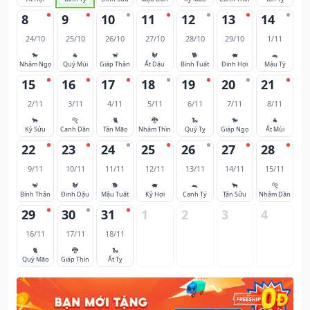
8
9
10
11
12
13
14
24/10
25/10
26/10
27/10
28/10
29/10
1/11
🐎
🐐
🐒
🐓
🐕
🐖
🐀
Nhâm Ngọ
Quý Mùi
Giáp Thân
Ất Dậu
Bính Tuất
Đinh Hợi
Mậu Tý
15
16
17
18
19
20
21
2/11
3/11
4/11
5/11
6/11
7/11
8/11
🐂
🐅
🐈
🐉
🐍
🐎
🐐
Kỷ Sửu
Canh Dần
Tân Mão
Nhâm Thìn
Quý Tỵ
Giáp Ngọ
Ất Mùi
22
23
24
25
26
27
28
9/11
10/11
11/11
12/11
13/11
14/11
15/11
🐒
🐓
🐕
🐖
🐀
🐂
🐅
Bính Thân
Đinh Dậu
Mậu Tuất
Kỷ Hợi
Canh Tý
Tân Sửu
Nhâm Dần
29
30
31
1
2
3
4
16/11
17/11
18/11
🐈
🐉
🐍
Quý Mão
Giáp Thìn
Ất Tỵ