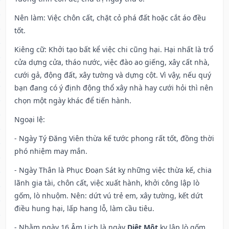
Nên làm
: Việc chôn cất, chặt cỏ phá đất hoặc cắt áo đều
tốt.
Kiêng cữ
: Khởi tạo bất kể việc chi cũng hại. Hại nhất là trổ
cửa dựng cửa, tháo nước, việc đào ao giếng, xây cất nhà,
cưới gả, động đất, xây tường và dựng cột. Vì vậy, nếu quý
bạn đang có ý định động thổ xây nhà hay cưới hỏi thì nên
chọn một ngày khác để tiến hành.
Ngoại lệ
:
- Ngày Tý Đăng Viên thừa kế tước phong rất tốt, đồng thời
phó nhiệm may mắn.
- Ngày Thân là Phục Đoạn Sát kỵ những việc thừa kế, chia
lãnh gia tài, chôn cất, việc xuất hành, khởi công lập lò
gốm, lò nhuộm. Nên: dứt vú trẻ em, xây tường, kết dứt
điều hung hại, lấp hang lỗ, làm cầu tiêu.
- Nhằm ngày 16 Âm Lịch là ngày
Diệt Một
kỵ lập lò gốm,