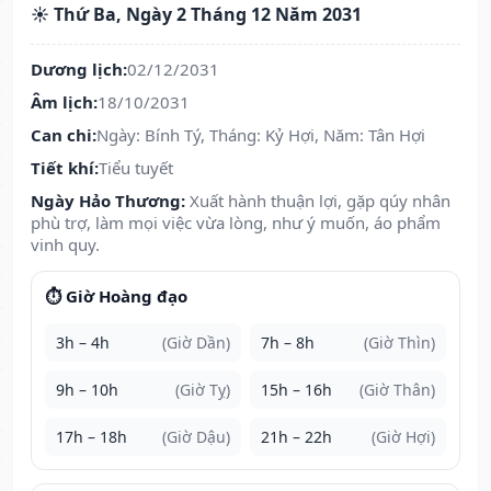
☀️ Thứ Ba, Ngày 2 Tháng 12 Năm 2031
Dương lịch:
02/12/2031
Âm lịch:
18/10/2031
Can chi:
Ngày: Bính Tý, Tháng: Kỷ Hợi, Năm: Tân Hợi
Tiết khí:
Tiểu tuyết
Ngày Hảo Thương:
Xuất hành thuận lợi, gặp qúy nhân
phù trợ, làm mọi việc vừa lòng, như ý muốn, áo phẩm
vinh quy.
⏱️ Giờ Hoàng đạo
3h – 4h
(Giờ Dần)
7h – 8h
(Giờ Thìn)
9h – 10h
(Giờ Tỵ)
15h – 16h
(Giờ Thân)
17h – 18h
(Giờ Dậu)
21h – 22h
(Giờ Hợi)