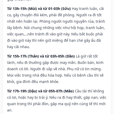
Từ 13h-15h (Mùi) và từ 01-03h (Sửu)
Hay tranh luận, cãi
cọ, gây chuyện đói kém, phải đề phòng. Người ra đi tốt
nhất nên hoãn lại. Phòng người người nguyền rủa, tránh
lây bệnh. Nói chung những việc như hội họp, tranh luận,
việc quan,…nên tránh đi vào giờ này. Nếu bắt buộc phải
đi vào giờ này thì nên giữ miệng để hạn ché gây ẩu đả
hay cãi nhau.
Từ 15h-17h (Thân) và từ 03h-05h (Dần)
Là giờ rất tốt
lành, nếu đi thường gặp được may mắn. Buôn bán, kinh
doanh có lời. Người đi sắp về nhà. Phụ nữ có tin mừng.
Mọi việc trong nhà đều hòa hợp. Nếu có bệnh cầu thì sẽ
khỏi, gia đình đều mạnh khỏe.
Từ 17h-19h (Dậu) và từ 05h-07h (Mão)
Cầu tài thì không
có lợi, hoặc hay bị trái ý. Nếu ra đi hay thiệt, gặp nạn, việc
quan trọng thì phải đòn, gặp ma quỷ nên cúng tế thì mới
an.