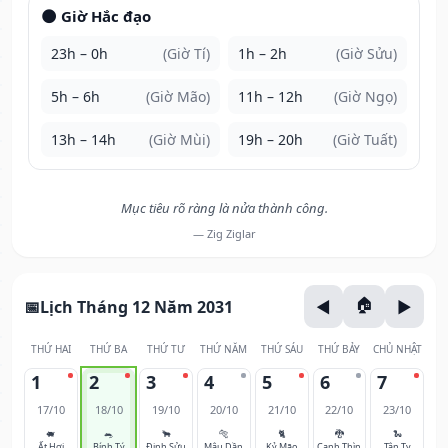
🌑 Giờ Hắc đạo
23h – 0h
(Giờ Tí)
1h – 2h
(Giờ Sửu)
5h – 6h
(Giờ Mão)
11h – 12h
(Giờ Ngọ)
13h – 14h
(Giờ Mùi)
19h – 20h
(Giờ Tuất)
Mục tiêu rõ ràng là nửa thành công.
— Zig Ziglar
Lịch Tháng 12 Năm 2031
THỨ HAI
THỨ BA
THỨ TƯ
THỨ NĂM
THỨ SÁU
THỨ BẢY
CHỦ NHẬT
1
2
3
4
5
6
7
17/10
18/10
19/10
20/10
21/10
22/10
23/10
🐖
🐀
🐂
🐅
🐈
🐉
🐍
Ất Hợi
Bính Tý
Đinh Sửu
Mậu Dần
Kỷ Mão
Canh Thìn
Tân Tỵ