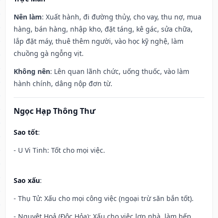
Nên làm
: Xuất hành, đi đường thủy, cho vay, thu nợ, mua
hàng, bán hàng, nhập kho, đặt táng, kê gác, sửa chữa,
lắp đặt máy, thuê thêm người, vào học kỹ nghệ, làm
chuồng gà ngỗng vịt.
Không nên
: Lên quan lãnh chức, uống thuốc, vào làm
hành chính, dâng nộp đơn từ.
Ngọc Hạp Thông Thư
Sao tốt
:
- U Vi Tinh: Tốt cho mọi việc.
Sao xấu
:
- Thụ Tử: Xấu cho mọi công việc (ngoại trừ săn bắn tốt).
- Nguyệt Hoả (Độc Hỏa): Xấu cho việc lợp nhà, làm bếp.