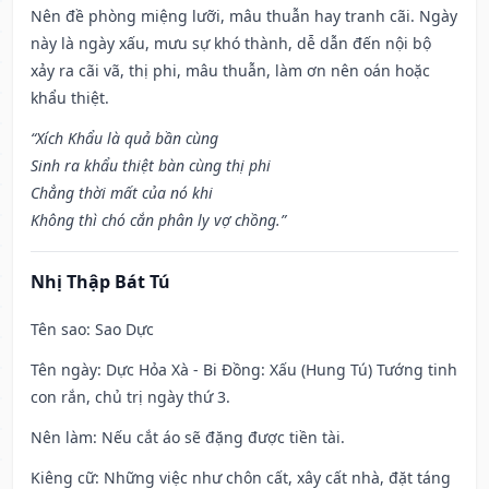
Nên đề phòng miệng lưỡi, mâu thuẫn hay tranh cãi. Ngày
này là ngày xấu, mưu sự khó thành, dễ dẫn đến nội bộ
xảy ra cãi vã, thị phi, mâu thuẫn, làm ơn nên oán hoặc
khẩu thiệt.
“Xích Khẩu là quả bần cùng
Sinh ra khẩu thiệt bàn cùng thị phi
Chẳng thời mất của nó khi
Không thì chó cắn phân ly vợ chồng.”
Nhị Thập Bát Tú
Tên sao
: Sao Dực
Tên ngày
: Dực Hỏa Xà - Bi Đồng: Xấu (Hung Tú) Tướng tinh
con rắn, chủ trị ngày thứ 3.
Nên làm
: Nếu cắt áo sẽ đặng được tiền tài.
Kiêng cữ
: Những việc như chôn cất, xây cất nhà, đặt táng