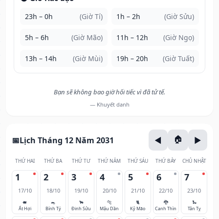
23h – 0h
(Giờ Tí)
1h – 2h
(Giờ Sửu)
5h – 6h
(Giờ Mão)
11h – 12h
(Giờ Ngọ)
13h – 14h
(Giờ Mùi)
19h – 20h
(Giờ Tuất)
Bạn sẽ không bao giờ hối tiếc vì đã tử tế.
— Khuyết danh
Lịch Tháng 12 Năm 2031
THỨ HAI
THỨ BA
THỨ TƯ
THỨ NĂM
THỨ SÁU
THỨ BẢY
CHỦ NHẬT
1
2
3
4
5
6
7
17/10
18/10
19/10
20/10
21/10
22/10
23/10
🐖
🐀
🐂
🐅
🐈
🐉
🐍
Ất Hợi
Bính Tý
Đinh Sửu
Mậu Dần
Kỷ Mão
Canh Thìn
Tân Tỵ