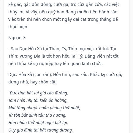
kê gác, gác đòn đông, cưới gã, trổ cửa gắn cửa, các việc
thủy lợi. Vì vậy, nếu quý bạn đang muốn tiến hành các
việc trên thì nên chọn một ngày đại cát trong tháng để
thực hiện.
Ngoại lệ
:
- Sao Dực Hỏa Xà tại Thân, Tý, Thìn mọi việc rất tốt. Tại
Thìn: Vượng Địa là tốt hơn hết. Tại Tý: Đăng Viên rất tốt
nên thừa kế sự nghiệp hay lên quan lãnh chức.
Dực: Hỏa Xà (con rắn): Hỏa tinh, sao xấu. Khắc kỵ cưới gả,
dựng nhà, hay chôn cất.
“Dực tinh bất lợi giá cao đường,
Tam niên nhị tái kiến ôn hoàng,
Mai táng nhược hoàn phùng thử nhật,
Tử tôn bất định tẩu tha hương.
Hôn nhân thử nhật nghi bất lợi,
Quy gia định thị bất tương đương.