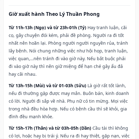
Giờ xuất hành Theo Lý Thuần Phong
Từ 11h-13h (Ngọ) và từ 23h-01h (Tý)
Hay tranh luận, cãi
cọ, gây chuyện đói kém, phải đề phòng. Người ra đi tốt
nhất nên hoãn lại. Phòng người người nguyền rủa, tránh
lây bệnh. Nói chung những việc như hội họp, tranh luận,
việc quan,…nên tránh đi vào giờ này. Nếu bắt buộc phải
đi vào giờ này thì nên giữ miệng để hạn ché gây ẩu đả
hay cãi nhau.
Từ 13h-15h (Mùi) và từ 01-03h (Sửu)
Là giờ rất tốt lành,
nếu đi thường gặp được may mắn. Buôn bán, kinh doanh
có lời. Người đi sắp về nhà. Phụ nữ có tin mừng. Mọi việc
trong nhà đều hòa hợp. Nếu có bệnh cầu thì sẽ khỏi, gia
đình đều mạnh khỏe.
Từ 15h-17h (Thân) và từ 03h-05h (Dần)
Cầu tài thì không
có lợi, hoặc hay bị trái ý. Nếu ra đi hay thiệt, gặp nạn, việc