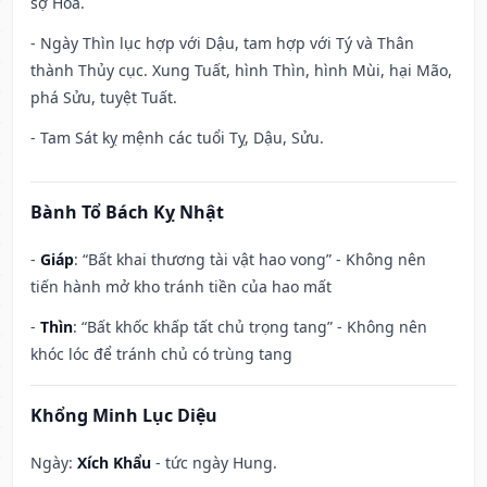
sợ Hỏa.
- Ngày Thìn lục hợp với Dậu, tam hợp với Tý và Thân
thành Thủy cục. Xung Tuất, hình Thìn, hình Mùi, hại Mão,
phá Sửu, tuyệt Tuất.
- Tam Sát kỵ mệnh các tuổi Tỵ, Dậu, Sửu.
Bành Tổ Bách Kỵ Nhật
-
Giáp
: “Bất khai thương tài vật hao vong” - Không nên
tiến hành mở kho tránh tiền của hao mất
-
Thìn
: “Bất khốc khấp tất chủ trọng tang” - Không nên
khóc lóc để tránh chủ có trùng tang
Khổng Minh Lục Diệu
Ngày:
Xích Khẩu
- tức ngày Hung.