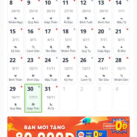
8
9
10
11
12
13
14
24/10
25/10
26/10
27/10
28/10
29/10
1/11
🐎
🐐
🐒
🐓
🐕
🐖
🐀
Nhâm Ngọ
Quý Mùi
Giáp Thân
Ất Dậu
Bính Tuất
Đinh Hợi
Mậu Tý
15
16
17
18
19
20
21
2/11
3/11
4/11
5/11
6/11
7/11
8/11
🐂
🐅
🐈
🐉
🐍
🐎
🐐
Kỷ Sửu
Canh Dần
Tân Mão
Nhâm Thìn
Quý Tỵ
Giáp Ngọ
Ất Mùi
22
23
24
25
26
27
28
9/11
10/11
11/11
12/11
13/11
14/11
15/11
🐒
🐓
🐕
🐖
🐀
🐂
🐅
Bính Thân
Đinh Dậu
Mậu Tuất
Kỷ Hợi
Canh Tý
Tân Sửu
Nhâm Dần
29
30
31
1
2
3
4
16/11
17/11
18/11
🐈
🐉
🐍
Quý Mão
Giáp Thìn
Ất Tỵ