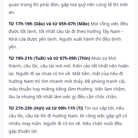
quan trọng thì phải đòn, gặp ma quỷ nên cúng tế thì mới
an.
Từ 17h-19h (Dậu) và từ 05h-07h (Mão)
Mọi công việc đều
được tốt lành, tốt nhất cầu tài đi theo hướng Tây Nam –
Nhà cửa được yên lành. Người xuất hành thì đều bình
yên.
Từ 19h-21h (Tuất) và từ 07h-09h (Thìn)
Mưu sự khó
thành, cầu lộc, cầu tài mờ mịt. Kiện cáo tốt nhất nên hoãn
lại. Người đi xa chưa có tin về. Mất tiền, mất của nếu đi
hướng Nam thì tìm nhanh mới thấy. Đề phòng tranh cãi,
mâu thuẫn hay miệng tiếng tầm thường. Việc làm chậm,
lâu la nhưng tốt nhất làm việc gì đều cần chắc chắn.
Từ 21h-23h (Hợi) và từ 09h-11h (Tị)
Tin vui sắp tới, nếu
cầu lộc, cầu tài thì đi hướng Nam. Đi công việc gặp gỡ có
nhiều may mắn. Người đi có tin về. Nếu chăn nuôi đều
gặp thuận lợi.