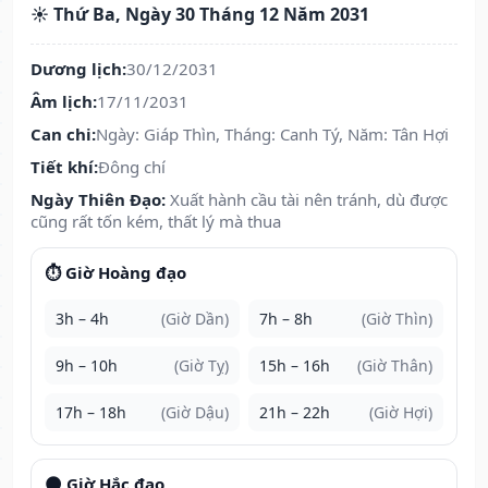
☀️ Thứ Ba, Ngày 30 Tháng 12 Năm 2031
Dương lịch:
30/12/2031
Âm lịch:
17/11/2031
Can chi:
Ngày: Giáp Thìn, Tháng: Canh Tý, Năm: Tân Hợi
Tiết khí:
Đông chí
Ngày Thiên Đạo:
Xuất hành cầu tài nên tránh, dù được
cũng rất tốn kém, thất lý mà thua
⏱️ Giờ Hoàng đạo
3h – 4h
(Giờ Dần)
7h – 8h
(Giờ Thìn)
9h – 10h
(Giờ Tỵ)
15h – 16h
(Giờ Thân)
17h – 18h
(Giờ Dậu)
21h – 22h
(Giờ Hợi)
🌑 Giờ Hắc đạo