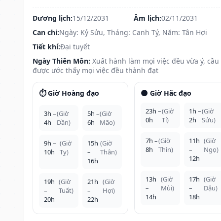
Dương lịch:
15/12/2031
Âm lịch:
02/11/2031
Can chi:
Ngày: Kỷ Sửu, Tháng: Canh Tý, Năm: Tân Hợi
Tiết khí:
Đại tuyết
Ngày Thiên Môn:
Xuất hành làm mọi việc đều vừa ý, cầu
được ước thấy mọi việc đều thành đạt
⏱️ Giờ Hoàng đạo
🌑 Giờ Hắc đạo
23h –
(Giờ
1h –
(Giờ
3h –
(Giờ
5h –
(Giờ
0h
Tí)
2h
Sửu)
4h
Dần)
6h
Mão)
7h –
(Giờ
11h
(Giờ
9h –
(Giờ
15h
(Giờ
8h
Thìn)
–
Ngọ)
10h
Tỵ)
–
Thân)
12h
16h
13h
(Giờ
17h
(Giờ
19h
(Giờ
21h
(Giờ
–
Mùi)
–
Dậu)
–
Tuất)
–
Hợi)
14h
18h
20h
22h