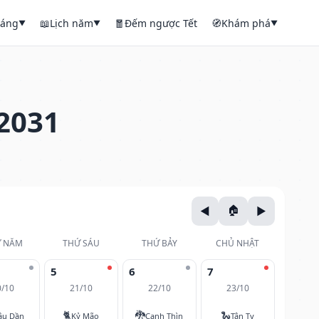
háng
📖
Lịch năm
🧧
Đếm ngược Tết
🧭
Khám phá
▼
▼
▼
2031
 NĂM
THỨ SÁU
THỨ BẢY
CHỦ NHẬT
5
6
7
0/10
21/10
22/10
23/10
🐈
🐉
🐍
ậu Dần
Kỷ Mão
Canh Thìn
Tân Tỵ