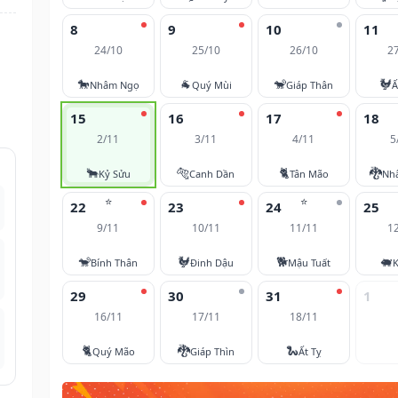
8
9
10
11
24/10
25/10
26/10
2
🐎
🐐
🐒
🐓
Nhâm Ngọ
Quý Mùi
Giáp Thân
Ấ
15
16
17
18
2/11
3/11
4/11
5
🐂
🐅
🐈
🐉
Kỷ Sửu
Canh Dần
Tân Mão
Nh
⭐
⭐
22
23
24
25
9/11
10/11
11/11
1
🐒
🐓
🐕
🐖
Bính Thân
Đinh Dậu
Mậu Tuất
K
29
30
31
1
16/11
17/11
18/11
🐈
🐉
🐍
Quý Mão
Giáp Thìn
Ất Tỵ