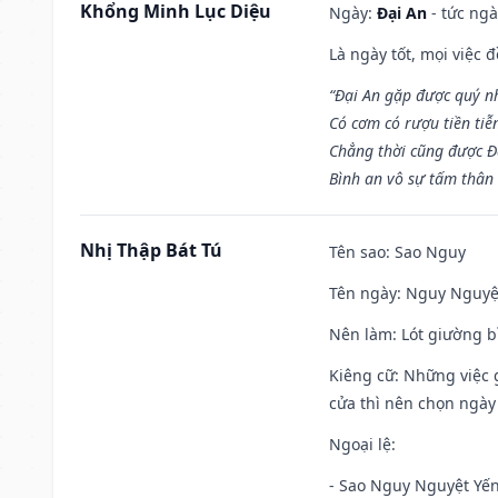
Khổng Minh Lục Diệu
Ngày:
Đại An
- tức ngà
Là ngày tốt, mọi việc
“Đại An gặp được quý n
Có cơm có rượu tiền tiễ
Chẳng thời cũng được Đ
Bình an vô sự tấm thân
Nhị Thập Bát Tú
Tên sao
: Sao Nguy
Tên ngày
: Nguy Nguyệt
Nên làm
: Lót giường b
Kiêng cữ
: Những việc 
cửa thì nên chọn ngày
Ngoại lệ
:
- Sao Nguy Nguyệt Yến 