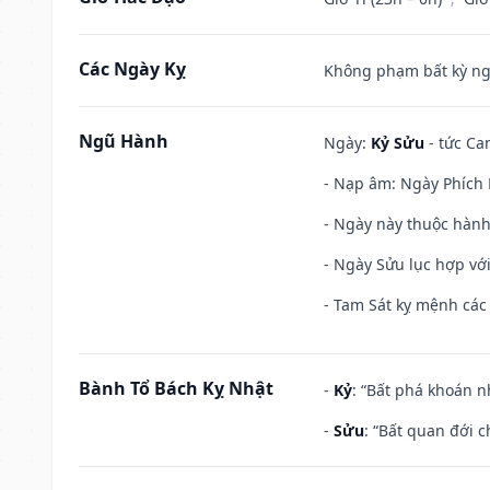
Các Ngày Kỵ
Không phạm bất kỳ ngày
Ngũ Hành
Ngày:
Kỷ Sửu
- tức Ca
- Nạp âm: Ngày Phích L
- Ngày này thuộc hành
- Ngày Sửu lục hợp với
- Tam Sát kỵ mệnh các 
Bành Tổ Bách Kỵ Nhật
-
Kỷ
: “Bất phá khoán 
-
Sửu
: “Bất quan đới 