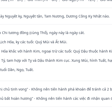
 Nguyệt kỵ, Nguyệt tận, Tam Nương, Dương Công Kỵ Nhật nào.
n Chi tương đồng (cùng Thổ), ngày này là ngày cát.
ịch Hỏa, kỵ các tuổi: Quý Mùi và Ất Mùi.
 Hỏa khắc với hành Kim, ngoại trừ các tuổi: Quý Dậu thuộc hành 
 Tý, tam hợp với Tỵ và Dậu thành Kim cục. Xung Mùi, hình Tuất, hạ
tuổi Dần, Ngọ, Tuất.
nhị chủ tịnh vong” - Không nên tiến hành phá khoán để tránh cả 2
chủ bất hoàn hương” - Không nên tiến hành các việc đi nhận quan 