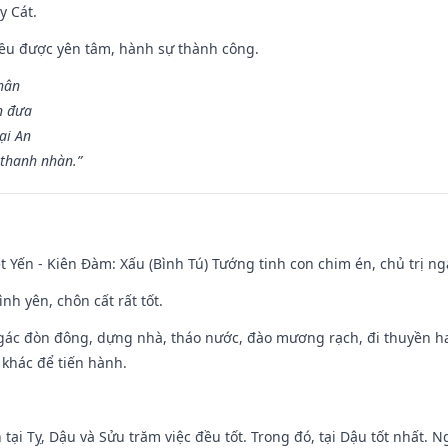
y Cát.
 đều được yên tâm, hành sự thành công.
hân
n đưa
ại An
 thanh nhàn.”
 Yến - Kiên Đàm: Xấu (Bình Tú) Tướng tinh con chim én, chủ trị ng
ình yên, chôn cất rất tốt.
gác đòn đông, dựng nhà, tháo nước, đào mương rạch, đi thuyền hay
 khác để tiến hành.
tại Tỵ, Dậu và Sửu trăm việc đều tốt. Trong đó, tại Dậu tốt nhất.