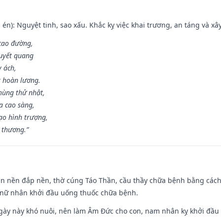
én): Nguyệt tinh, sao xấu. Khắc kỵ việc khai trương, an táng và xâ
 cao đường,
huyết quang
y ách,
t hoàn lương.
hùng thử nhật,
a cao sàng,
ạo hình trượng,
i thương.”
an nền đắp nền, thờ cúng Táo Thần, cầu thầy chữa bệnh bằng cách
 nữ nhân khởi đầu uống thuốc chữa bệnh.
gày này khó nuôi, nên làm Âm Đức cho con, nam nhân kỵ khởi đầu