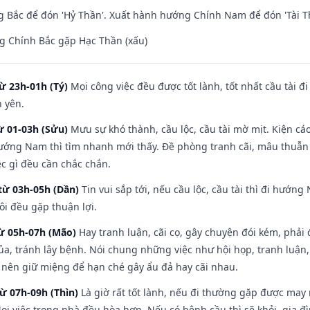
 Bắc để đón 'Hỷ Thần'. Xuất hành hướng Chính Nam để đón 'Tài T
g Chính Bắc gặp Hạc Thần (xấu)
ừ 23h-01h (Tý)
Mọi công việc đều được tốt lành, tốt nhất cầu tài
h yên.
ừ 01-03h (Sửu)
Mưu sự khó thành, cầu lộc, cầu tài mờ mịt. Kiện cáo
hướng Nam thì tìm nhanh mới thấy. Đề phòng tranh cãi, mâu thuẫn
ệc gì đều cần chắc chắn.
từ 03h-05h (Dần)
Tin vui sắp tới, nếu cầu lộc, cầu tài thì đi hướ
ôi đều gặp thuận lợi.
từ 05h-07h (Mão)
Hay tranh luận, cãi cọ, gây chuyện đói kém, phải
a, tránh lây bệnh. Nói chung những việc như hội họp, tranh luận,
ì nên giữ miệng để hạn ché gây ẩu đả hay cãi nhau.
từ 07h-09h (Thìn)
Là giờ rất tốt lành, nếu đi thường gặp được may
ọi việc trong nhà đều hòa hợp. Nếu có bệnh cầu thì sẽ khỏi, gia 