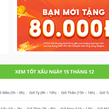
XEM TỐT XẤU NGÀY 15 THÁNG 12
ờ Mão (5h – 6h)
;
Giờ Tỵ (9h – 10h)
;
Giờ Thân (15h – 16h)
;
Giờ T
 Sửu (1h – 2h)
;
Giờ Thìn (7h – 8h)
;
Giờ Ngọ (11h – 12h)
;
Giờ Mù