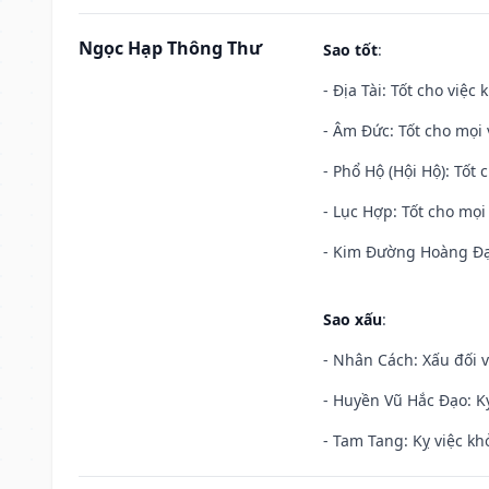
Ngọc Hạp Thông Thư
Sao tốt
:
- Địa Tài: Tốt cho việc
- Âm Đức: Tốt cho mọi 
- Phổ Hộ (Hội Hộ): Tốt 
- Lục Hợp: Tốt cho mọi 
- Kim Đường Hoàng Đạo
Sao xấu
:
- Nhân Cách: Xấu đối vớ
- Huyền Vũ Hắc Đạo: Kỵ
- Tam Tang: Kỵ việc khở