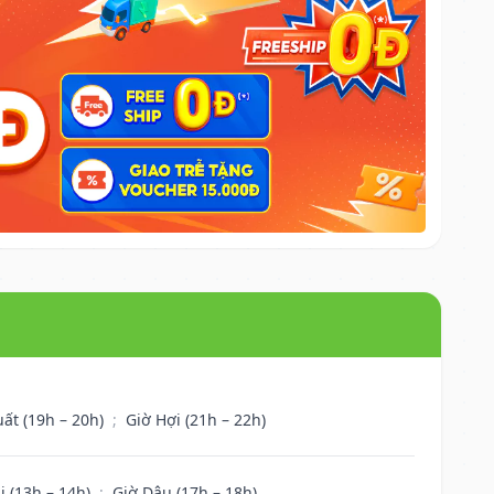
uất (19h – 20h)
;
Giờ Hợi (21h – 22h)
i (13h – 14h)
;
Giờ Dậu (17h – 18h)