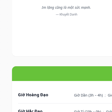
Im lặng cũng là một sức mạnh.
— Khuyết Danh
Giờ Hoàng Đạo
Giờ Dần (3h – 4h)
;
Gi
Giờ Hắc Đạo
Giờ Tí (23h – 0h)
;
Giờ