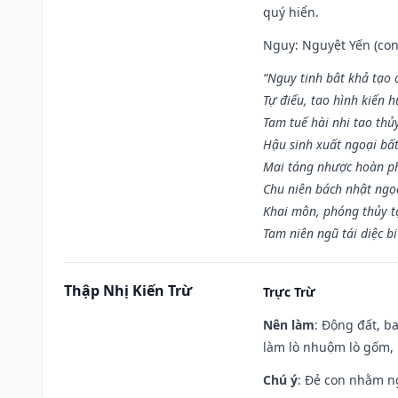
quý hiển.
Nguy: Nguyệt Yến (con 
“Nguy tinh bât khả tạo
Tự điếu, tao hình kiến 
Tam tuế hài nhi tao thủ
Hậu sinh xuất ngoại bấ
Mai táng nhược hoàn p
Chu niên bách nhật ngọ
Khai môn, phóng thủy t
Tam niên ngũ tái diệc b
Thập Nhị Kiến Trừ
Trực Trừ
Nên làm
: Động đất, b
làm lò nhuộm lò gốm,
Chú ý
: Đẻ con nhằm n