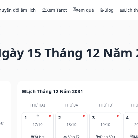
🃏
huyển đổi âm lịch
🔮
Xem Tarot
Xem quẻ
📝
Blog
📅
Lịch t
gày 15 Tháng 12 Năm 
Lịch Tháng 12 Năm 2031
THỨ HAI
THỨ BA
THỨ TƯ
THỨ
⭐
1
2
3
4
031
17/10
18/10
19/10
2
🐖
🐀
🐂
🐅
Ất Hợi
Bính Tý
Đinh Sửu
M