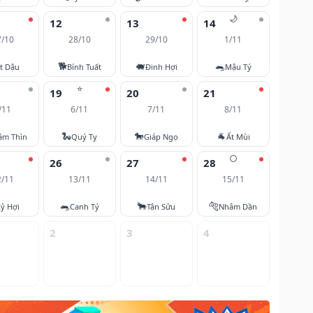
🌙
12
13
14
7/10
28/10
29/10
1/11
🐕
🐖
🐀
t Dậu
Bính Tuất
Đinh Hợi
Mậu Tý
⭐
19
20
21
/11
6/11
7/11
8/11
🐍
🐎
🐐
âm Thìn
Quý Tỵ
Giáp Ngọ
Ất Mùi
🌕
26
27
28
2/11
13/11
14/11
15/11
🐀
🐂
🐅
ỷ Hợi
Canh Tý
Tân Sửu
Nhâm Dần
2
3
4