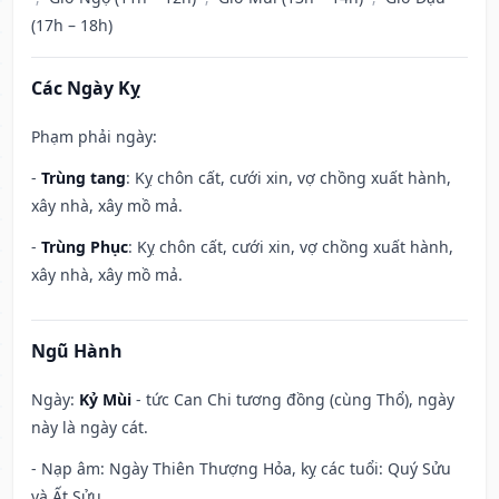
(17h – 18h)
Các Ngày Kỵ
Phạm phải ngày:
-
Trùng tang
: Kỵ chôn cất, cưới xin, vợ chồng xuất hành,
xây nhà, xây mồ mả.
-
Trùng Phục
: Kỵ chôn cất, cưới xin, vợ chồng xuất hành,
xây nhà, xây mồ mả.
Ngũ Hành
Ngày:
Kỷ Mùi
- tức Can Chi tương đồng (cùng Thổ), ngày
này là ngày cát.
- Nạp âm: Ngày Thiên Thượng Hỏa, kỵ các tuổi: Quý Sửu
và Ất Sửu.