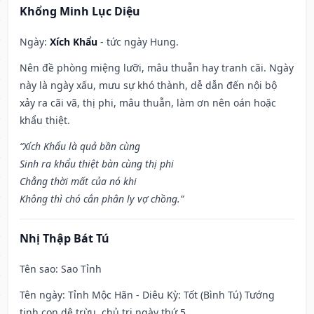
Khổng Minh Lục Diệu
Ngày:
Xích Khẩu
- tức ngày Hung.
Nên đề phòng miệng lưỡi, mâu thuẫn hay tranh cãi. Ngày
này là ngày xấu, mưu sự khó thành, dễ dẫn đến nội bộ
xảy ra cãi vã, thị phi, mâu thuẫn, làm ơn nên oán hoặc
khẩu thiệt.
“Xích Khẩu là quả bần cùng
Sinh ra khẩu thiệt bàn cùng thị phi
Chẳng thời mất của nó khi
Không thì chó cắn phân ly vợ chồng.”
Nhị Thập Bát Tú
Tên sao
: Sao Tỉnh
Tên ngày
: Tỉnh Mộc Hãn - Diêu Kỳ: Tốt (Bình Tú) Tướng
tinh con dê trừu, chủ trị ngày thứ 5.