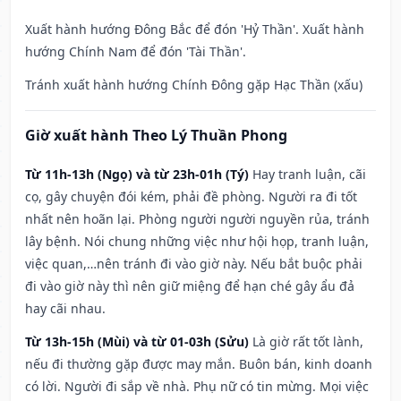
Xuất hành hướng Đông Bắc để đón 'Hỷ Thần'. Xuất hành
hướng Chính Nam để đón 'Tài Thần'.
Tránh xuất hành hướng Chính Đông gặp Hạc Thần (xấu)
Giờ xuất hành Theo Lý Thuần Phong
Từ 11h-13h (Ngọ) và từ 23h-01h (Tý)
Hay tranh luận, cãi
cọ, gây chuyện đói kém, phải đề phòng. Người ra đi tốt
nhất nên hoãn lại. Phòng người người nguyền rủa, tránh
lây bệnh. Nói chung những việc như hội họp, tranh luận,
việc quan,…nên tránh đi vào giờ này. Nếu bắt buộc phải
đi vào giờ này thì nên giữ miệng để hạn ché gây ẩu đả
hay cãi nhau.
Từ 13h-15h (Mùi) và từ 01-03h (Sửu)
Là giờ rất tốt lành,
nếu đi thường gặp được may mắn. Buôn bán, kinh doanh
có lời. Người đi sắp về nhà. Phụ nữ có tin mừng. Mọi việc