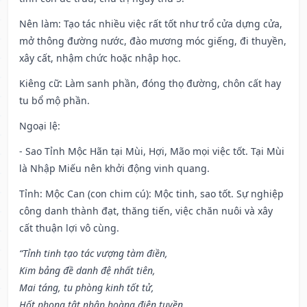
Nên làm
: Tạo tác nhiều việc rất tốt như trổ cửa dựng cửa,
mở thông đường nước, đào mương móc giếng, đi thuyền,
xây cất, nhậm chức hoặc nhập học.
Kiêng cữ
: Làm sanh phần, đóng thọ đường, chôn cất hay
tu bổ mộ phần.
Ngoại lệ
:
- Sao Tỉnh Mộc Hãn tại Mùi, Hợi, Mão mọi việc tốt. Tại Mùi
là Nhập Miếu nên khởi động vinh quang.
Tỉnh: Mộc Can (con chim cú): Mộc tinh, sao tốt. Sự nghiệp
công danh thành đạt, thăng tiến, việc chăn nuôi và xây
cất thuận lợi vô cùng.
“Tỉnh tinh tạo tác vượng tàm điền,
Kim bảng đề danh đệ nhất tiên,
Mai táng, tu phòng kinh tốt tử,
Hốt phong tật nhập hoàng điên tuyền