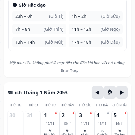
🌑 Giờ Hắc đạo
23h – 0h
(Giờ Tí)
1h – 2h
(Giờ Sửu)
7h – 8h
(Giờ Thìn)
11h – 12h
(Giờ Ngọ)
13h – 14h
(Giờ Mùi)
17h – 18h
(Giờ Dậu)
Một mục tiêu không phải là mục tiêu cho đến khi bạn viết nó xuống.
— Brian Tracy
Lịch Tháng 1 Năm 2053
THỨ HAI
THỨ BA
THỨ TƯ
THỨ NĂM
THỨ SÁU
THỨ BẢY
CHỦ NHẬT
30
31
1
2
3
4
5
12/11
13/11
14/11
15/11
16/11
🐓
🐕
🐖
🐀
🐂
Đinh Dậu
Mậu Tuất
Kỷ Hợi
Canh Tý
Tân Sửu