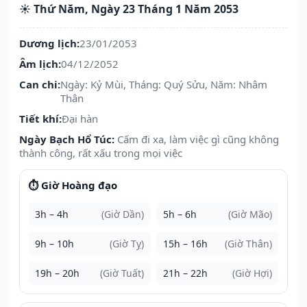
☀️ Thứ Năm, Ngày 23 Tháng 1 Năm 2053
Dương lịch:
23/01/2053
Âm lịch:
04/12/2052
Can chi:
Ngày: Kỷ Mùi, Tháng: Quý Sửu, Năm: Nhâm
Thân
Tiết khí:
Đại hàn
Ngày Bạch Hổ Túc:
Cấm đi xa, làm việc gì cũng không
thành công, rất xấu trong mọi việc
⏱️ Giờ Hoàng đạo
3h – 4h
(Giờ Dần)
5h – 6h
(Giờ Mão)
9h – 10h
(Giờ Tỵ)
15h – 16h
(Giờ Thân)
19h – 20h
(Giờ Tuất)
21h – 22h
(Giờ Hợi)