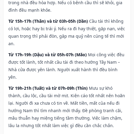
trong nhà đều hòa hợp. Nếu có bệnh cầu thì sẽ khỏi, gia
đình đều mạnh khỏe.
Từ 15h-17h (Thân) và từ 03h-05h (Dần)
Cầu tài thì không
có lợi, hoặc hay bị trái ý. Nếu ra đi hay thiệt, gặp nạn, việc
quan trọng thì phải đòn, gặp ma quỷ nên cúng tế thì mới
an.
Từ 17h-19h (Dậu) và từ 05h-07h (Mão)
Mọi công việc đều
được tốt lành, tốt nhất cầu tài đi theo hướng Tây Nam –
Nhà cửa được yên lành. Người xuất hành thì đều bình
yên.
Từ 19h-21h (Tuất) và từ 07h-09h (Thìn)
Mưu sự khó
thành, cầu lộc, cầu tài mờ mịt. Kiện cáo tốt nhất nên hoãn
lại. Người đi xa chưa có tin về. Mất tiền, mất của nếu đi
hướng Nam thì tìm nhanh mới thấy. Đề phòng tranh cãi,
mâu thuẫn hay miệng tiếng tầm thường. Việc làm chậm,
lâu la nhưng tốt nhất làm việc gì đều cần chắc chắn.