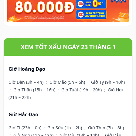
XEM TỐT XẤU NGÀY 23 THÁNG 1
Giờ Hoàng Đạo
Giờ Dần (3h – 4h)
;
Giờ Mão (5h – 6h)
;
Giờ Tỵ (9h – 10h)
;
Giờ Thân (15h – 16h)
;
Giờ Tuất (19h – 20h)
;
Giờ Hợi
(21h – 22h)
Giờ Hắc Đạo
Giờ Tí (23h – 0h)
;
Giờ Sửu (1h – 2h)
;
Giờ Thìn (7h – 8h)
;
Giờ Ngọ (11h – 12h)
;
Giờ Mùi (13h – 14h)
;
Giờ Dậu