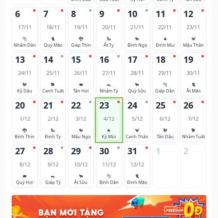
6
7
8
9
10
11
12
17/11
18/11
19/11
20/11
21/11
22/11
23/11
🐅
🐈
🐉
🐍
🐎
🐐
🐒
Nhâm Dần
Quý Mão
Giáp Thìn
Ất Tỵ
Bính Ngọ
Đinh Mùi
Mậu Thân
13
14
15
16
17
18
19
24/11
25/11
26/11
27/11
28/11
29/11
30/11
🐓
🐕
🐖
🐀
🐂
🐅
🐈
Kỷ Dậu
Canh Tuất
Tân Hợi
Nhâm Tý
Quý Sửu
Giáp Dần
Ất Mão
20
21
22
23
24
25
26
1/12
2/12
3/12
4/12
5/12
6/12
7/12
🐉
🐍
🐎
🐐
🐒
🐓
🐕
Bính Thìn
Đinh Tỵ
Mậu Ngọ
Kỷ Mùi
Canh Thân
Tân Dậu
Nhâm Tuất
27
28
29
30
31
1
2
8/12
9/12
10/12
11/12
12/12
🐖
🐀
🐂
🐅
🐈
Quý Hợi
Giáp Tý
Ất Sửu
Bính Dần
Đinh Mão