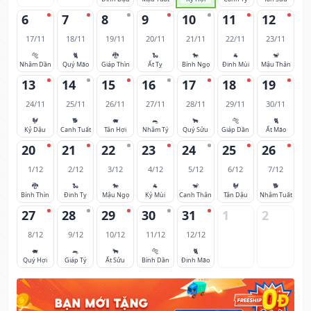
6
7
8
9
10
11
12
17/11
18/11
19/11
20/11
21/11
22/11
23/11
🐅
🐈
🐉
🐍
🐎
🐐
🐒
Nhâm Dần
Quý Mão
Giáp Thìn
Ất Tỵ
Bính Ngọ
Đinh Mùi
Mậu Thân
13
14
15
16
17
18
19
24/11
25/11
26/11
27/11
28/11
29/11
30/11
🐓
🐕
🐖
🐀
🐂
🐅
🐈
Kỷ Dậu
Canh Tuất
Tân Hợi
Nhâm Tý
Quý Sửu
Giáp Dần
Ất Mão
20
21
22
23
24
25
26
1/12
2/12
3/12
4/12
5/12
6/12
7/12
🐉
🐍
🐎
🐐
🐒
🐓
🐕
Bính Thìn
Đinh Tỵ
Mậu Ngọ
Kỷ Mùi
Canh Thân
Tân Dậu
Nhâm Tuất
27
28
29
30
31
1
2
8/12
9/12
10/12
11/12
12/12
🐖
🐀
🐂
🐅
🐈
Quý Hợi
Giáp Tý
Ất Sửu
Bính Dần
Đinh Mão