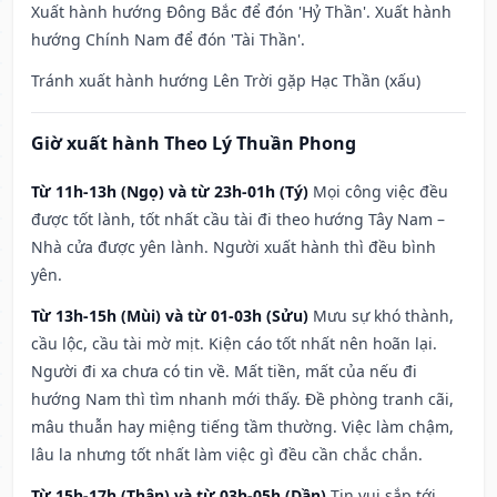
Xuất hành hướng Đông Bắc để đón 'Hỷ Thần'. Xuất hành
hướng Chính Nam để đón 'Tài Thần'.
Tránh xuất hành hướng Lên Trời gặp Hạc Thần (xấu)
Giờ xuất hành Theo Lý Thuần Phong
Từ 11h-13h (Ngọ) và từ 23h-01h (Tý)
Mọi công việc đều
được tốt lành, tốt nhất cầu tài đi theo hướng Tây Nam –
Nhà cửa được yên lành. Người xuất hành thì đều bình
yên.
Từ 13h-15h (Mùi) và từ 01-03h (Sửu)
Mưu sự khó thành,
cầu lộc, cầu tài mờ mịt. Kiện cáo tốt nhất nên hoãn lại.
Người đi xa chưa có tin về. Mất tiền, mất của nếu đi
hướng Nam thì tìm nhanh mới thấy. Đề phòng tranh cãi,
mâu thuẫn hay miệng tiếng tầm thường. Việc làm chậm,
lâu la nhưng tốt nhất làm việc gì đều cần chắc chắn.
Từ 15h-17h (Thân) và từ 03h-05h (Dần)
Tin vui sắp tới,