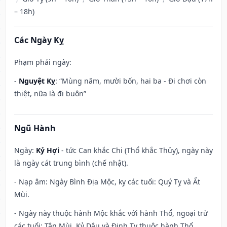
– 18h)
Các Ngày Kỵ
Phạm phải ngày:
-
Nguyệt Kỵ
: “Mùng năm, mười bốn, hai ba - Đi chơi còn
thiệt, nữa là đi buôn”
Ngũ Hành
Ngày:
Kỷ Hợi
- tức Can khắc Chi (Thổ khắc Thủy), ngày này
là ngày cát trung bình (chế nhật).
- Nạp âm: Ngày Bình Địa Mộc, kỵ các tuổi: Quý Tỵ và Ất
Mùi.
- Ngày này thuộc hành Mộc khắc với hành Thổ, ngoại trừ
các tuổi: Tân Mùi, Kỷ Dậu và Đinh Tỵ thuộc hành Thổ