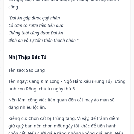
công.
“Đại An gặp được quý nhân
Có cơm có rượu tiền tiễn đưa
Chẳng thời cũng được Đại An
Bình an vô sự tấm thân thanh nhàn.”
Nhị Thập Bát Tú
Tên sao
: Sao Cang
Tên ngày
: Cang Kim Long - Ngô Hán: Xấu (Hung Tú) Tướng
tinh con Rồng, chủ trị ngày thứ 6.
Nên làm
: công việc liên quan đến cắt may áo màn sẽ
đặng nhiều lộc ăn.
Kiêng cữ
: Chôn cất bị Trùng tang. Vì vậy, để tránh điềm
giữ quý bạn nên chọn một ngày tốt khác để tiến hành
chôn cất. Nếu cưới gả e rằng phòng không giá lạnh. Nếu