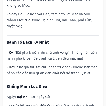
không sợ Mộc.
- Ngày Hợi lục hợp với Dần, tam hợp với Mão và Mùi
thành Mộc cục. Xung Tỵ, hình Hợi, hại Thân, phá Dần,
tuyệt Ngọ.
Bành Tổ Bách Kỵ Nhật
-
Kỷ
: “Bất phá khoán nhị chủ tịnh vong” - Không nên tiến
hành phá khoán để tránh cả 2 bên đều mất mát
-
Hợi
: “Bất giá thú tất chủ phân trương” - Không nên tiến
hành các việc liên quan đến cưới hỏi để tránh ly biệt
Khổng Minh Lục Diệu
Ngày:
Đại An
- tức ngày Cát.
Là ngày tốt, mọi việc đều được yên tâm, hành sự thành