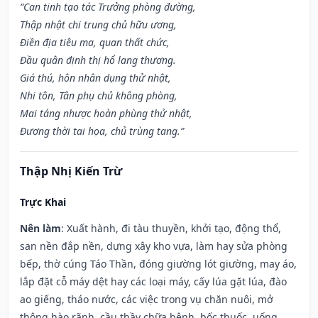
“Can tinh tạo tác Trưởng phòng đường,
Thập nhật chi trung chủ hữu ương,
Điền địa tiêu ma, quan thất chức,
Đầu quân định thị hổ lang thương.
Giá thú, hôn nhân dụng thử nhật,
Nhi tôn, Tân phụ chủ không phòng,
Mai táng nhược hoàn phùng thử nhật,
Đương thời tai họa, chủ trùng tang.”
Thập Nhị Kiến Trừ
Trực Khai
Nên làm
: Xuất hành, đi tàu thuyền, khởi tạo, động thổ,
san nền đắp nền, dựng xây kho vựa, làm hay sửa phòng
bếp, thờ cúng Táo Thần, đóng giường lót giường, may áo,
lắp đặt cỗ máy dệt hay các loại máy, cấy lúa gặt lúa, đào
ao giếng, tháo nước, các việc trong vụ chăn nuôi, mở
thông hào rãnh, cầu thầy chữa bệnh, bốc thuốc, uống