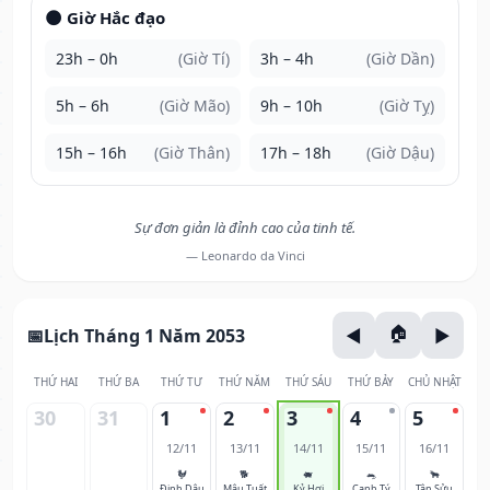
🌑 Giờ Hắc đạo
23h – 0h
(Giờ Tí)
3h – 4h
(Giờ Dần)
5h – 6h
(Giờ Mão)
9h – 10h
(Giờ Tỵ)
15h – 16h
(Giờ Thân)
17h – 18h
(Giờ Dậu)
Sự đơn giản là đỉnh cao của tinh tế.
— Leonardo da Vinci
Lịch Tháng 1 Năm 2053
THỨ HAI
THỨ BA
THỨ TƯ
THỨ NĂM
THỨ SÁU
THỨ BẢY
CHỦ NHẬT
30
31
1
2
3
4
5
12/11
13/11
14/11
15/11
16/11
🐓
🐕
🐖
🐀
🐂
Đinh Dậu
Mậu Tuất
Kỷ Hợi
Canh Tý
Tân Sửu