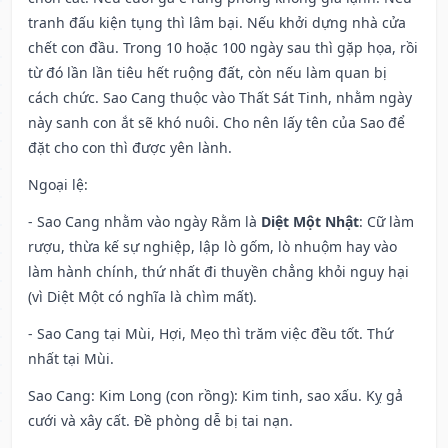
tranh đấu kiện tụng thì lâm bại. Nếu khởi dựng nhà cửa
chết con đầu. Trong 10 hoặc 100 ngày sau thì gặp họa, rồi
từ đó lần lần tiêu hết ruộng đất, còn nếu làm quan bị
cách chức. Sao Cang thuộc vào Thất Sát Tinh, nhằm ngày
này sanh con ắt sẽ khó nuôi. Cho nên lấy tên của Sao để
đặt cho con thì được yên lành.
Ngoại lệ
:
- Sao Cang nhằm vào ngày Rằm là
Diệt Một Nhật
: Cữ làm
rượu, thừa kế sự nghiệp, lập lò gốm, lò nhuộm hay vào
làm hành chính, thứ nhất đi thuyền chẳng khỏi nguy hại
(vì Diệt Một có nghĩa là chìm mất).
- Sao Cang tại Mùi, Hợi, Mẹo thì trăm việc đều tốt. Thứ
nhất tại Mùi.
Sao Cang: Kim Long (con rồng): Kim tinh, sao xấu. Kỵ gả
cưới và xây cất. Đề phòng dễ bị tai nạn.