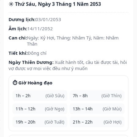
☀️ Thứ Sáu, Ngày 3 Tháng 1 Năm 2053
Dương lịch:
03/01/2053
Âm lịch:
14/11/2052
Can chi:
Ngày: Kỷ Hợi, Tháng: Nhâm Tý, Năm: Nhâm
Thân
Tiết khí:
Đông chí
Ngày Thiên Dương:
Xuất hành tốt, cầu tài được tài, hỏi
vợ được vợ mọi việc đều như ý muốn
⏱️ Giờ Hoàng đạo
1h – 2h
(Giờ Sửu)
7h – 8h
(Giờ Thìn)
11h – 12h
(Giờ Ngọ)
13h – 14h
(Giờ Mùi)
19h – 20h
(Giờ Tuất)
21h – 22h
(Giờ Hợi)