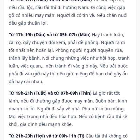
nếu cầu lộc, cầu tài thì đi hướng Nam. Đi công việc gặp
gỡ có nhiều may mắn. Người đi có tin về. Nếu chăn nuôi
đều gặp thuận lợi.
Từ 17h-19h (Dậu) và từ 05h-07h (Mão)
Hay tranh luận,
cãi cọ, gây chuyện đói kém, phải đề phòng. Người ra đi
tốt nhất nên hoãn lại. Phòng người người nguyền rủa,
tránh lây bệnh. Nói chung những việc như hội họp, tranh
luận, việc quan,…nên tránh đi vào giờ này. Nếu bắt buộc
phải đi vào giờ này thì nên giữ miệng để hạn ché gây ẩu
đả hay cãi nhau.
Từ 19h-21h (Tuất) và từ 07h-09h (Thìn)
Là giờ rất tốt
lành, nếu đi thường gặp được may mắn. Buôn bán, kinh
doanh có lời. Người đi sắp về nhà. Phụ nữ có tin mừng.
Mọi việc trong nhà đều hòa hợp. Nếu có bệnh cầu thì sẽ
khỏi, gia đình đều mạnh khỏe.
Từ 21h-23h (Hợi) và từ 09h-11h (Tị)
Cầu tài thì không có