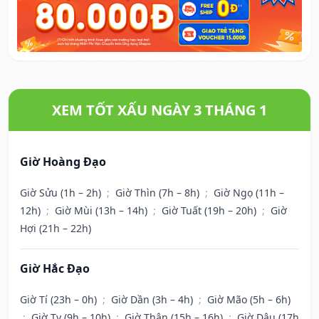
XEM TỐT XẤU NGÀY 3 THÁNG 1
Giờ Hoàng Đạo
Giờ Sửu (1h – 2h)
;
Giờ Thìn (7h – 8h)
;
Giờ Ngọ (11h –
12h)
;
Giờ Mùi (13h – 14h)
;
Giờ Tuất (19h – 20h)
;
Giờ
Hợi (21h – 22h)
Giờ Hắc Đạo
Giờ Tí (23h – 0h)
;
Giờ Dần (3h – 4h)
;
Giờ Mão (5h – 6h)
;
Giờ Tỵ (9h – 10h)
;
Giờ Thân (15h – 16h)
;
Giờ Dậu (17h