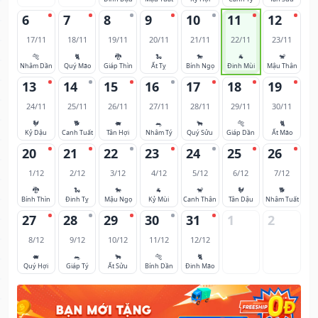
6
7
8
9
10
11
12
17/11
18/11
19/11
20/11
21/11
22/11
23/11
🐅
🐈
🐉
🐍
🐎
🐐
🐒
Nhâm Dần
Quý Mão
Giáp Thìn
Ất Tỵ
Bính Ngọ
Đinh Mùi
Mậu Thân
13
14
15
16
17
18
19
24/11
25/11
26/11
27/11
28/11
29/11
30/11
🐓
🐕
🐖
🐀
🐂
🐅
🐈
Kỷ Dậu
Canh Tuất
Tân Hợi
Nhâm Tý
Quý Sửu
Giáp Dần
Ất Mão
20
21
22
23
24
25
26
1/12
2/12
3/12
4/12
5/12
6/12
7/12
🐉
🐍
🐎
🐐
🐒
🐓
🐕
Bính Thìn
Đinh Tỵ
Mậu Ngọ
Kỷ Mùi
Canh Thân
Tân Dậu
Nhâm Tuất
27
28
29
30
31
1
2
8/12
9/12
10/12
11/12
12/12
🐖
🐀
🐂
🐅
🐈
Quý Hợi
Giáp Tý
Ất Sửu
Bính Dần
Đinh Mão