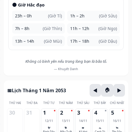
🌑 Giờ Hắc đạo
23h – 0h
(Giờ Tí)
1h – 2h
(Giờ Sửu)
7h – 8h
(Giờ Thìn)
11h – 12h
(Giờ Ngọ)
13h – 14h
(Giờ Mùi)
17h – 18h
(Giờ Dậu)
Không có bình yên nếu trong lòng bạn là bão tố.
— Khuyết Danh
Lịch Tháng 1 Năm 2053
THỨ HAI
THỨ BA
THỨ TƯ
THỨ NĂM
THỨ SÁU
THỨ BẢY
CHỦ NHẬT
30
31
1
2
3
4
5
12/11
13/11
14/11
15/11
16/11
🐓
🐕
🐖
🐀
🐂
Đinh Dậu
Mậu Tuất
Kỷ Hợi
Canh Tý
Tân Sửu