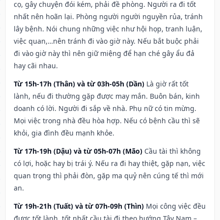
cọ, gây chuyện đói kém, phải đề phòng. Người ra đi tốt
nhất nên hoãn lại. Phòng người người nguyền rủa, tránh
lây bệnh. Nói chung những việc như hội họp, tranh luận,
việc quan,…nên tránh đi vào giờ này. Nếu bắt buộc phải
đi vào giờ này thì nên giữ miệng để hạn ché gây ẩu đả
hay cãi nhau.
Từ 15h-17h (Thân) và từ 03h-05h (Dần)
Là giờ rất tốt
lành, nếu đi thường gặp được may mắn. Buôn bán, kinh
doanh có lời. Người đi sắp về nhà. Phụ nữ có tin mừng.
Mọi việc trong nhà đều hòa hợp. Nếu có bệnh cầu thì sẽ
khỏi, gia đình đều mạnh khỏe.
Từ 17h-19h (Dậu) và từ 05h-07h (Mão)
Cầu tài thì không
có lợi, hoặc hay bị trái ý. Nếu ra đi hay thiệt, gặp nạn, việc
quan trọng thì phải đòn, gặp ma quỷ nên cúng tế thì mới
an.
Từ 19h-21h (Tuất) và từ 07h-09h (Thìn)
Mọi công việc đều
được tốt lành, tốt nhất cầu tài đi theo hướng Tây Nam –