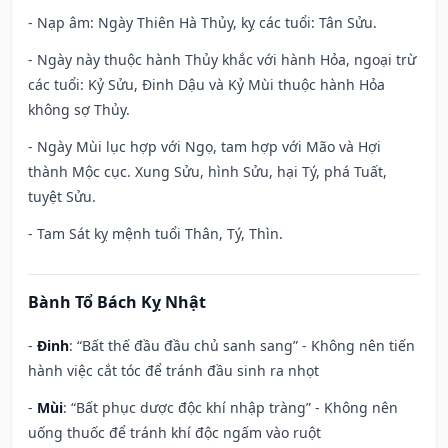
- Nạp âm: Ngày Thiên Hà Thủy, kỵ các tuổi: Tân Sửu.
- Ngày này thuộc hành Thủy khắc với hành Hỏa, ngoại trừ
các tuổi: Kỷ Sửu, Đinh Dậu và Kỷ Mùi thuộc hành Hỏa
không sợ Thủy.
- Ngày Mùi lục hợp với Ngọ, tam hợp với Mão và Hợi
thành Mộc cục. Xung Sửu, hình Sửu, hại Tý, phá Tuất,
tuyệt Sửu.
- Tam Sát kỵ mệnh tuổi Thân, Tý, Thìn.
Bành Tổ Bách Kỵ Nhật
-
Đinh
: “Bất thế đầu đầu chủ sanh sang” - Không nên tiến
hành việc cắt tóc để tránh đầu sinh ra nhọt
-
Mùi
: “Bất phục dược độc khí nhập tràng” - Không nên
uống thuốc để tránh khí độc ngấm vào ruột