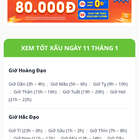
XEM TỐT XẤU NGÀY 11 THÁNG 1
Giờ Hoàng Đạo
Giờ Dần (3h – 4h)
;
Giờ Mão (5h – 6h)
;
Giờ Tỵ (9h – 10h)
;
Giờ Thân (15h – 16h)
;
Giờ Tuất (19h – 20h)
;
Giờ Hợi
(21h – 22h)
Giờ Hắc Đạo
Giờ Tí (23h – 0h)
;
Giờ Sửu (1h – 2h)
;
Giờ Thìn (7h – 8h)
;
Giờ Ngọ (11h – 12h)
;
Giờ Mùi (13h – 14h)
;
Giờ Dậu