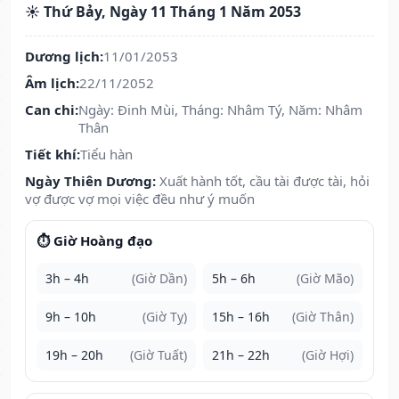
☀️ Thứ Bảy, Ngày 11 Tháng 1 Năm 2053
Dương lịch:
11/01/2053
Âm lịch:
22/11/2052
Can chi:
Ngày: Đinh Mùi, Tháng: Nhâm Tý, Năm: Nhâm
Thân
Tiết khí:
Tiểu hàn
Ngày Thiên Dương:
Xuất hành tốt, cầu tài được tài, hỏi
vợ được vợ mọi việc đều như ý muốn
⏱️ Giờ Hoàng đạo
3h – 4h
(Giờ Dần)
5h – 6h
(Giờ Mão)
9h – 10h
(Giờ Tỵ)
15h – 16h
(Giờ Thân)
19h – 20h
(Giờ Tuất)
21h – 22h
(Giờ Hợi)