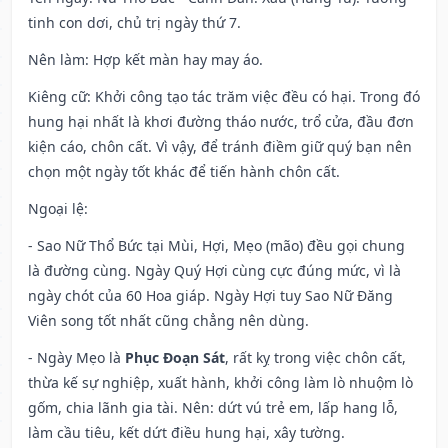
tinh con dơi, chủ trị ngày thứ 7.
Nên làm
: Hợp kết màn hay may áo.
Kiêng cữ
: Khởi công tạo tác trăm việc đều có hại. Trong đó
hung hại nhất là khơi đường tháo nước, trổ cửa, đầu đơn
kiện cáo, chôn cất. Vì vậy, để tránh điềm giữ quý bạn nên
chọn một ngày tốt khác để tiến hành chôn cất.
Ngoại lệ
:
- Sao Nữ Thổ Bức tại Mùi, Hợi, Mẹo (mão) đều gọi chung
là đường cùng. Ngày Quý Hợi cùng cực đúng mức, vì là
ngày chót của 60 Hoa giáp. Ngày Hợi tuy Sao Nữ Đăng
Viên song tốt nhất cũng chẳng nên dùng.
- Ngày Mẹo là
Phục Đoạn Sát
, rất kỵ trong việc chôn cất,
thừa kế sự nghiệp, xuất hành, khởi công làm lò nhuộm lò
gốm, chia lãnh gia tài. Nên: dứt vú trẻ em, lấp hang lỗ,
làm cầu tiêu, kết dứt điều hung hại, xây tường.