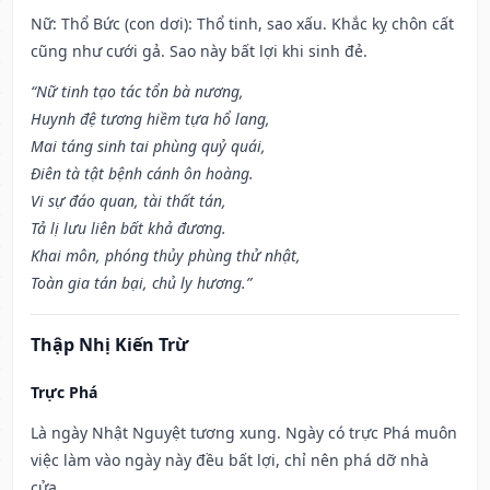
Nữ: Thổ Bức (con dơi): Thổ tinh, sao xấu. Khắc kỵ chôn cất
cũng như cưới gả. Sao này bất lợi khi sinh đẻ.
“Nữ tinh tạo tác tổn bà nương,
Huynh đệ tương hiềm tựa hổ lang,
Mai táng sinh tai phùng quỷ quái,
Điên tà tật bệnh cánh ôn hoàng.
Vi sự đáo quan, tài thất tán,
Tả lị lưu liên bất khả đương.
Khai môn, phóng thủy phùng thử nhật,
Toàn gia tán bại, chủ ly hương.”
Thập Nhị Kiến Trừ
Trực Phá
Là ngày Nhật Nguyệt tương xung. Ngày có trực Phá muôn
việc làm vào ngày này đều bất lợi, chỉ nên phá dỡ nhà
cửa.