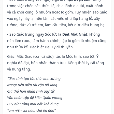
trong việc chôn cất, thừa kế, chia lãnh gia tài, xuất hành
và cả khởi công lò nhuộm hoặc lò gốm. Tuy nhiên sao Giác
vào ngày này lại nên làm các việc như lấp hang lỗ, xây
tường, dứt vú trẻ em, làm cầu tiêu, kết dứt điều hung hại.
- Sao Giác trúng ngày Sóc tức là
Diệt Một Nhật
: không
nên làm rượu, làm hành chính, lập lò gốm lò nhuộm cũng
như thừa kế. Đặc biệt Đại Kỵ đi thuyền.
Giác: Mộc Giao (con cá sấu): tức là Mộc tinh, sao tốt. Ý
nghĩa đỗ đạt, hôn nhân thành tựu. Đồng thời kỵ cải táng
và hung táng.
“Giác tinh tọa tác chủ vinh xương
Ngoại tiến điền tài cập nữ lang
Giá thú hôn nhân sinh quý tử
Văn nhân cập đệ kiến Quân vương
Duy hữu táng mai bất khả dụng
Tam niên chi hậu, chủ ôn đậu”