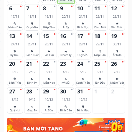
6
7
8
9
10
11
12
17/11
18/11
19/11
20/11
21/11
22/11
23/11
🐅
🐈
🐉
🐍
🐎
🐐
🐒
Nhâm Dần
Quý Mão
Giáp Thìn
Ất Tỵ
Bính Ngọ
Đinh Mùi
Mậu Thân
13
14
15
16
17
18
19
24/11
25/11
26/11
27/11
28/11
29/11
30/11
🐓
🐕
🐖
🐀
🐂
🐅
🐈
Kỷ Dậu
Canh Tuất
Tân Hợi
Nhâm Tý
Quý Sửu
Giáp Dần
Ất Mão
20
21
22
23
24
25
26
1/12
2/12
3/12
4/12
5/12
6/12
7/12
🐉
🐍
🐎
🐐
🐒
🐓
🐕
Bính Thìn
Đinh Tỵ
Mậu Ngọ
Kỷ Mùi
Canh Thân
Tân Dậu
Nhâm Tuất
27
28
29
30
31
1
2
8/12
9/12
10/12
11/12
12/12
🐖
🐀
🐂
🐅
🐈
Quý Hợi
Giáp Tý
Ất Sửu
Bính Dần
Đinh Mão