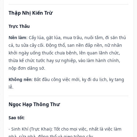
Thập Nhị Kiến Trừ
Trực Thâu
Nên làm
: Cấy lúa, gặt lúa, mua trâu, nuôi tằm, đi săn thú
cá, tu sửa cây cối. Động thổ, san nền đắp nền, nữ nhân
khởi ngày uống thuốc chưa bệnh, lên quan lãnh chức,
thừa kế chức tước hay sự nghiệp, vào làm hành chính,
nộp đơn dâng sớ.
Không nên
: Bắt đầu công việc mới, kỵ đi du lịch, kỵ tang
lễ.
Ngọc Hạp Thông Thư
Sao tốt
:
- Sinh Khí (Trực Khai): Tốt cho mọi việc, nhất là việc làm
nhà, sửa nhà, động thổ và gieo trồng cây.