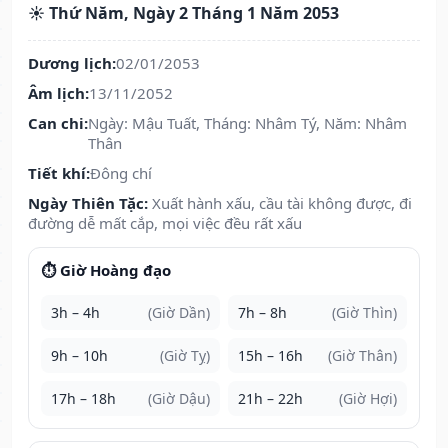
☀️ Thứ Năm, Ngày 2 Tháng 1 Năm 2053
Dương lịch:
02/01/2053
Âm lịch:
13/11/2052
Can chi:
Ngày: Mậu Tuất, Tháng: Nhâm Tý, Năm: Nhâm
Thân
Tiết khí:
Đông chí
Ngày Thiên Tặc:
Xuất hành xấu, cầu tài không được, đi
đường dễ mất cắp, mọi việc đều rất xấu
⏱️ Giờ Hoàng đạo
3h – 4h
(Giờ Dần)
7h – 8h
(Giờ Thìn)
9h – 10h
(Giờ Tỵ)
15h – 16h
(Giờ Thân)
17h – 18h
(Giờ Dậu)
21h – 22h
(Giờ Hợi)