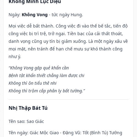
Khổng Minh Lục Diệu
Ngày:
Không Vong
- tức ngày Hung.
Mọi việc dễ bất thành. Công việc đi vào thế bế tắc, tiến độ
công việc bị trì trệ, trở ngại. Tiền bạc của cải thất thoát,
danh vọng cũng uy tín bị giảm xuống. Là một ngày xấu về
mọi mặt, nên tránh để hạn chế mưu sự khó thành công
như ý.
“Không Vong gặp quẻ khẩn cần
Bệnh tật khẩn thiết chẳng làm được chi
Không thì ôn tiểu thê nhi
Không thì trộm cắp phân ly bất tường.”
Nhị Thập Bát Tú
Tên sao
: Sao Giác
Tên ngày
: Giác Mộc Giao - Đặng Vũ: Tốt (Bình Tú) Tướng