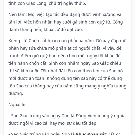
tinh con Giao Long, chủ trị ngày thứ 5.
Nên làm
: Mọi việc tạo tác đều đặng được vinh xương và
tấn lợi. Việc hôn nhân hay cưới gả sinh con quý tử. Công
danh thăng tiến, khoa cử đỗ đạt cao.
Kiêng cữ
: Chôn cất hoạn nạn phải ba năm. Dù xây đắp mộ
phần hay sửa chữa mộ phần ắt có người chết. Vì vậy, để
tránh điềm giữ quý bạn nên chọn một ngày tốt khác để
tiến hành chôn cất. Sinh con nhằm ngày Sao Giác chiếu
thì sẽ khó nuôi. Tốt nhất đặt tên con theo tên của Sao nó
mới được an toàn. Không dùng tên sao này có thể dùng
tên Sao của tháng hay của năm cũng mang ý nghĩa tương
đương.
Ngoại lệ
:
- Sao Giác trúng vào ngày Dần là Đăng Viên mang ý nghĩa
được ngôi vị cao cả, hay mọi sự đều tốt đẹp.
- Sao Giác trúng vào ngày Ngọ là
Phục Đoạn Sát
: rất kỵ