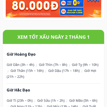
XEM TỐT XẤU NGÀY 2 THÁNG 1
Giờ Hoàng Đạo
Giờ Dần (3h – 4h)
;
Giờ Thìn (7h – 8h)
;
Giờ Tỵ (9h – 10h)
;
Giờ Thân (15h – 16h)
;
Giờ Dậu (17h – 18h)
;
Giờ Hợi
(21h – 22h)
Giờ Hắc Đạo
Giờ Tí (23h – 0h)
;
Giờ Sửu (1h – 2h)
;
Giờ Mão (5h – 6h)
;
Giờ Ngọ (11h – 12h)
;
Giờ Mùi (13h – 14h)
;
Giờ Tuất