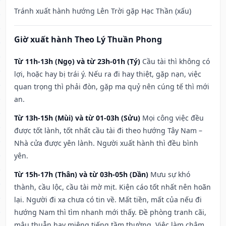
Tránh xuất hành hướng Lên Trời gặp Hạc Thần (xấu)
Giờ xuất hành Theo Lý Thuần Phong
Từ 11h-13h (Ngọ) và từ 23h-01h (Tý)
Cầu tài thì không có
lợi, hoặc hay bị trái ý. Nếu ra đi hay thiệt, gặp nạn, việc
quan trọng thì phải đòn, gặp ma quỷ nên cúng tế thì mới
an.
Từ 13h-15h (Mùi) và từ 01-03h (Sửu)
Mọi công việc đều
được tốt lành, tốt nhất cầu tài đi theo hướng Tây Nam –
Nhà cửa được yên lành. Người xuất hành thì đều bình
yên.
Từ 15h-17h (Thân) và từ 03h-05h (Dần)
Mưu sự khó
thành, cầu lộc, cầu tài mờ mịt. Kiện cáo tốt nhất nên hoãn
lại. Người đi xa chưa có tin về. Mất tiền, mất của nếu đi
hướng Nam thì tìm nhanh mới thấy. Đề phòng tranh cãi,
mâu thuẫn hay miệng tiếng tầm thường. Việc làm chậm,