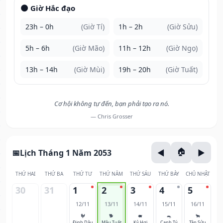
🌑 Giờ Hắc đạo
23h – 0h
(Giờ Tí)
1h – 2h
(Giờ Sửu)
5h – 6h
(Giờ Mão)
11h – 12h
(Giờ Ngọ)
13h – 14h
(Giờ Mùi)
19h – 20h
(Giờ Tuất)
Cơ hội không tự đến, bạn phải tạo ra nó.
— Chris Grosser
Lịch Tháng 1 Năm 2053
THỨ HAI
THỨ BA
THỨ TƯ
THỨ NĂM
THỨ SÁU
THỨ BẢY
CHỦ NHẬT
30
31
1
2
3
4
5
12/11
13/11
14/11
15/11
16/11
🐓
🐕
🐖
🐀
🐂
Đinh Dậu
Mậu Tuất
Kỷ Hợi
Canh Tý
Tân Sửu