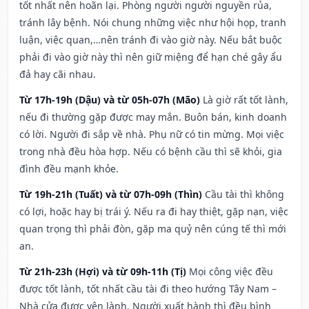
tốt nhất nên hoãn lại. Phòng người người nguyền rủa,
tránh lây bệnh. Nói chung những việc như hội họp, tranh
luận, việc quan,…nên tránh đi vào giờ này. Nếu bắt buộc
phải đi vào giờ này thì nên giữ miệng để hạn ché gây ẩu
đả hay cãi nhau.
Từ 17h-19h (Dậu) và từ 05h-07h (Mão)
Là giờ rất tốt lành,
nếu đi thường gặp được may mắn. Buôn bán, kinh doanh
có lời. Người đi sắp về nhà. Phụ nữ có tin mừng. Mọi việc
trong nhà đều hòa hợp. Nếu có bệnh cầu thì sẽ khỏi, gia
đình đều mạnh khỏe.
Từ 19h-21h (Tuất) và từ 07h-09h (Thìn)
Cầu tài thì không
có lợi, hoặc hay bị trái ý. Nếu ra đi hay thiệt, gặp nạn, việc
quan trọng thì phải đòn, gặp ma quỷ nên cúng tế thì mới
an.
Từ 21h-23h (Hợi) và từ 09h-11h (Tị)
Mọi công việc đều
được tốt lành, tốt nhất cầu tài đi theo hướng Tây Nam –
Nhà cửa được yên lành. Người xuất hành thì đều bình