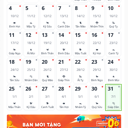
4
5
6
7
8
9
10
10/12
11/12
12/12
13/12
14/12
15/12
16/12
🐖
🐀
🐂
🐅
🐈
🐉
🐍
Đinh Hợi
Mậu Tý
Kỷ Sửu
Canh Dần
Tân Mão
Nhâm Thìn
Quý Tỵ
11
12
13
14
15
16
17
17/12
18/12
19/12
20/12
21/12
22/12
23/12
🐎
🐐
🐒
🐓
🐕
🐖
🐀
Giáp Ngọ
Ất Mùi
Bính Thân
Đinh Dậu
Mậu Tuất
Kỷ Hợi
Canh Tý
18
19
20
21
22
23
24
24/12
25/12
26/12
27/12
28/12
29/12
30/12
🐂
🐅
🐈
🐉
🐍
🐎
🐐
Tân Sửu
Nhâm Dần
Quý Mão
Giáp Thìn
Ất Tỵ
Bính Ngọ
Đinh Mùi
25
26
27
28
29
30
31
1/1
2/1
3/1
4/1
5/1
6/1
7/1
🐒
🐓
🐕
🐖
🐀
🐂
🐅
Mậu Thân
Kỷ Dậu
Canh Tuất
Tân Hợi
Nhâm Tý
Quý Sửu
Giáp Dần