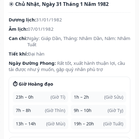
☀️ Chủ Nhật, Ngày 31 Tháng 1 Năm 1982
Dương lịch:
31/01/1982
Âm lịch:
07/01/1982
Can chi:
Ngày: Giáp Dần, Tháng: Nhâm Dần, Năm: Nhâm
Tuất
Tiết khí:
Đại hàn
Ngày Đường Phong:
Rất tốt, xuất hành thuận lợi, cầu
tài được như ý muốn, gặp quý nhân phù trợ
⏱️ Giờ Hoàng đạo
23h – 0h
(Giờ Tí)
1h – 2h
(Giờ Sửu)
7h – 8h
(Giờ Thìn)
9h – 10h
(Giờ Tỵ)
13h – 14h
(Giờ Mùi)
19h – 20h
(Giờ Tuất)