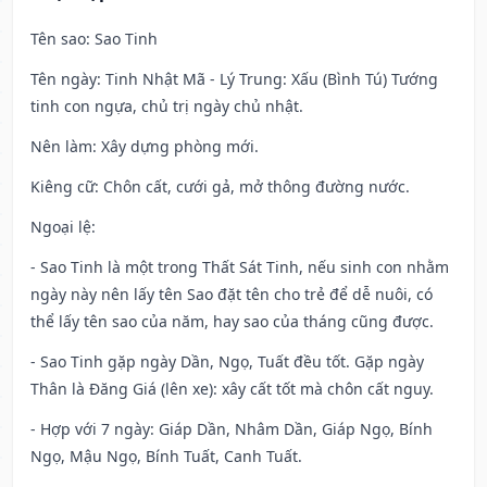
Tên sao
: Sao Tinh
Tên ngày
: Tinh Nhật Mã - Lý Trung: Xấu (Bình Tú) Tướng
tinh con ngựa, chủ trị ngày chủ nhật.
Nên làm
: Xây dựng phòng mới.
Kiêng cữ
: Chôn cất, cưới gả, mở thông đường nước.
Ngoại lệ
:
- Sao Tinh là một trong Thất Sát Tinh, nếu sinh con nhằm
ngày này nên lấy tên Sao đặt tên cho trẻ để dễ nuôi, có
thể lấy tên sao của năm, hay sao của tháng cũng được.
- Sao Tinh gặp ngày Dần, Ngọ, Tuất đều tốt. Gặp ngày
Thân là Đăng Giá (lên xe): xây cất tốt mà chôn cất nguy.
- Hợp với 7 ngày: Giáp Dần, Nhâm Dần, Giáp Ngọ, Bính
Ngọ, Mậu Ngọ, Bính Tuất, Canh Tuất.