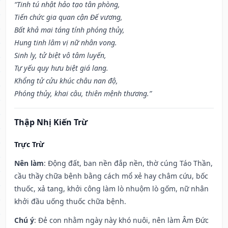
“Tinh tú nhật hảo tạo tân phòng,
Tiến chức gia quan cận Đế vương,
Bất khả mai táng tính phóng thủy,
Hung tinh lâm vị nữ nhân vong.
Sinh ly, tử biệt vô tâm luyến,
Tự yếu quy hưu biệt giá lang.
Khổng tử cửu khúc châu nan độ,
Phóng thủy, khai câu, thiên mệnh thương.”
Thập Nhị Kiến Trừ
Trực Trừ
Nên làm
: Động đất, ban nền đắp nền, thờ cúng Táo Thần,
cầu thầy chữa bệnh bằng cách mổ xẻ hay châm cứu, bốc
thuốc, xả tang, khởi công làm lò nhuộm lò gốm, nữ nhân
khởi đầu uống thuốc chữa bệnh.
Chú ý
: Đẻ con nhằm ngày này khó nuôi, nên làm Âm Đức