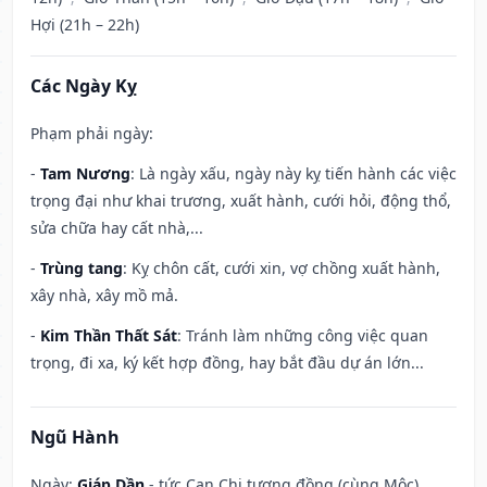
Hợi (21h – 22h)
Các Ngày Kỵ
Phạm phải ngày:
-
Tam Nương
: Là ngày xấu, ngày này kỵ tiến hành các việc
trọng đại như khai trương, xuất hành, cưới hỏi, động thổ,
sửa chữa hay cất nhà,...
-
Trùng tang
: Kỵ chôn cất, cưới xin, vợ chồng xuất hành,
xây nhà, xây mồ mả.
-
Kim Thần Thất Sát
: Tránh làm những công việc quan
trọng, đi xa, ký kết hợp đồng, hay bắt đầu dự án lớn...
Ngũ Hành
Ngày:
Giáp Dần
- tức Can Chi tương đồng (cùng Mộc),