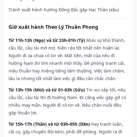
Tránh xuất hành hướng Đông Bắc gặp Hạc Thần (xấu)
Giờ xuất hành Theo Lý Thuần Phong
Từ 11h-13h (Ngọ) và từ 23h-01h (Tý)
Mưu sự khó thành,
cầu lộc, cầu tài mờ mịt. Kiện cáo tốt nhất nên hoãn lại.
Người đi xa chưa có tin về. Mất tiền, mất của nếu đi
hướng Nam thì tìm nhanh mới thấy. Đề phòng tranh cãi,
mâu thuẫn hay miệng tiếng tầm thường. Việc làm chậm,
lâu la nhưng tốt nhất làm việc gì đều cần chắc chắn.
Từ 13h-15h (Mùi) và từ 01-03h (Sửu)
Tin vui sắp tới, nếu
cầu lộc, cầu tài thì đi hướng Nam. Đi công việc gặp gỡ có
nhiều may mắn. Người đi có tin về. Nếu chăn nuôi đều
gặp thuận lợi.
Từ 15h-17h (Thân) và từ 03h-05h (Dần)
Hay tranh luận,
cãi cọ, gây chuyện đói kém, phải đề phòng. Người ra đi