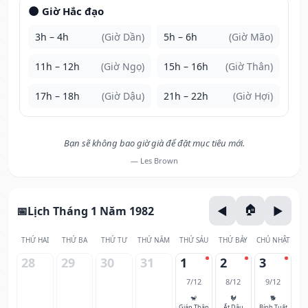
🌑 Giờ Hắc đạo
3h – 4h
(Giờ Dần)
5h – 6h
(Giờ Mão)
11h – 12h
(Giờ Ngọ)
15h – 16h
(Giờ Thân)
17h – 18h
(Giờ Dậu)
21h – 22h
(Giờ Hợi)
Bạn sẽ không bao giờ già để đặt mục tiêu mới.
— Les Brown
Lịch Tháng 1 Năm 1982
THỨ HAI
THỨ BA
THỨ TƯ
THỨ NĂM
THỨ SÁU
THỨ BẢY
CHỦ NHẬT
28
29
30
31
1
2
3
7/12
8/12
9/12
🐒
🐓
🐕
Giáp Thân
Ất Dậu
Bính Tuất