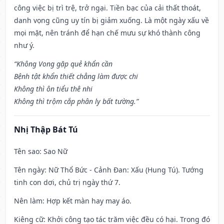
công việc bị trì trệ, trở ngại. Tiền bạc của cải thất thoát,
danh vọng cũng uy tín bị giảm xuống. Là một ngày xấu về
mọi mặt, nên tránh để hạn chế mưu sự khó thành công
như ý.
“Không Vong gặp quẻ khẩn cần
Bệnh tật khẩn thiết chẳng làm được chi
Không thì ôn tiểu thê nhi
Không thì trộm cắp phân ly bất tường.”
Nhị Thập Bát Tú
Tên sao
: Sao Nữ
Tên ngày
: Nữ Thổ Bức - Cảnh Đan: Xấu (Hung Tú). Tướng
tinh con dơi, chủ trị ngày thứ 7.
Nên làm
: Hợp kết màn hay may áo.
Kiêng cữ
: Khởi công tạo tác trăm việc đều có hại. Trong đó