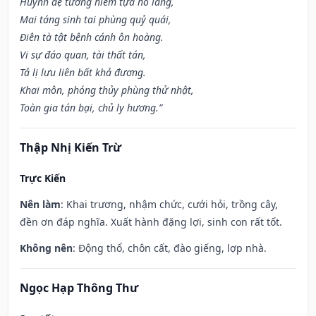
Huynh đệ tương hiềm tựa hổ lang,
Mai táng sinh tai phùng quỷ quái,
Điên tà tật bệnh cánh ôn hoàng.
Vi sự đáo quan, tài thất tán,
Tả lị lưu liên bất khả đương.
Khai môn, phóng thủy phùng thử nhật,
Toàn gia tán bại, chủ ly hương.”
Thập Nhị Kiến Trừ
Trực Kiến
Nên làm
: Khai trương, nhậm chức, cưới hỏi, trồng cây,
đền ơn đáp nghĩa. Xuất hành đặng lợi, sinh con rất tốt.
Không nên
: Động thổ, chôn cất, đào giếng, lợp nhà.
Ngọc Hạp Thông Thư