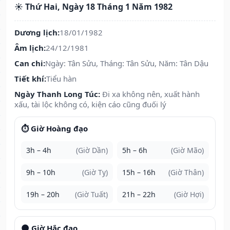
☀️ Thứ Hai, Ngày 18 Tháng 1 Năm 1982
Dương lịch:
18/01/1982
Âm lịch:
24/12/1981
Can chi:
Ngày: Tân Sửu, Tháng: Tân Sửu, Năm: Tân Dậu
Tiết khí:
Tiểu hàn
Ngày Thanh Long Túc:
Đi xa không nên, xuất hành
xấu, tài lộc không có, kiện cáo cũng đuối lý
⏱️ Giờ Hoàng đạo
3h – 4h
(Giờ Dần)
5h – 6h
(Giờ Mão)
9h – 10h
(Giờ Tỵ)
15h – 16h
(Giờ Thân)
19h – 20h
(Giờ Tuất)
21h – 22h
(Giờ Hợi)
🌑 Giờ Hắc đạo