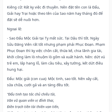
Kiêng cữ
: Rất kỵ việc đi thuyền. Nên đặt tên con là Đẩu,
Giải hay Trại hoặc theo tên của Sao năm hay tháng đó để
đặt sẽ dễ nuôi hơn.
Ngoại lệ
:
- Sao Đẩu Mộc Giải tại Tỵ mất sức. Tại Dậu thì tốt. Ngày
Sửu Đăng Viên rất tốt nhưng phạm phải Phục Đoạn. Phạm
Phục Đoạn thì kỵ việc chôn cất, thừa kế, chia lãnh gia tài,
khởi công làm lò nhuộm lò gốm và xuất hành. Nên: dứt vú
trẻ em, lấp hang lỗ, làm cầu tiêu, xây tường, kết dứt điều
hung hại.
Đẩu: Mộc giải (con cua): Mộc tinh, sao tốt. Nên xây cất,
sửa chữa, cưới gả và an táng đều tốt.
“Đẩu tinh tạo tác chủ chiêu tài,
Văn vũ quan viên vị đỉnh thai,
Điền trạch tiền tài thiên vạn tiến,