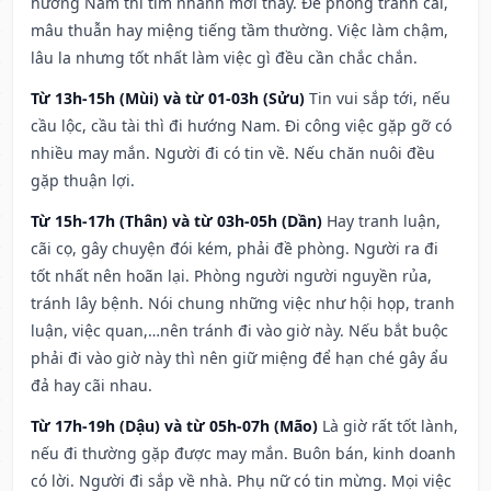
hướng Nam thì tìm nhanh mới thấy. Đề phòng tranh cãi,
mâu thuẫn hay miệng tiếng tầm thường. Việc làm chậm,
lâu la nhưng tốt nhất làm việc gì đều cần chắc chắn.
Từ 13h-15h (Mùi) và từ 01-03h (Sửu)
Tin vui sắp tới, nếu
cầu lộc, cầu tài thì đi hướng Nam. Đi công việc gặp gỡ có
nhiều may mắn. Người đi có tin về. Nếu chăn nuôi đều
gặp thuận lợi.
Từ 15h-17h (Thân) và từ 03h-05h (Dần)
Hay tranh luận,
cãi cọ, gây chuyện đói kém, phải đề phòng. Người ra đi
tốt nhất nên hoãn lại. Phòng người người nguyền rủa,
tránh lây bệnh. Nói chung những việc như hội họp, tranh
luận, việc quan,…nên tránh đi vào giờ này. Nếu bắt buộc
phải đi vào giờ này thì nên giữ miệng để hạn ché gây ẩu
đả hay cãi nhau.
Từ 17h-19h (Dậu) và từ 05h-07h (Mão)
Là giờ rất tốt lành,
nếu đi thường gặp được may mắn. Buôn bán, kinh doanh
có lời. Người đi sắp về nhà. Phụ nữ có tin mừng. Mọi việc