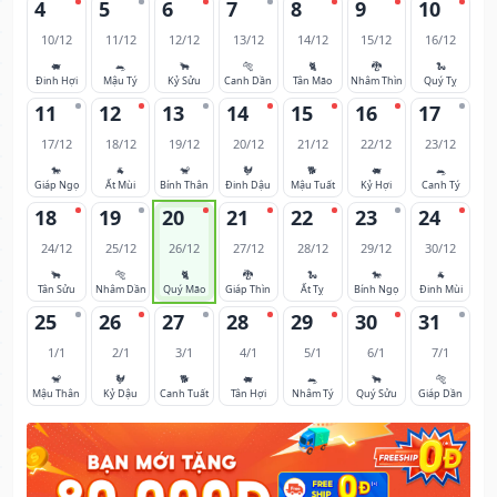
4
5
6
7
8
9
10
10/12
11/12
12/12
13/12
14/12
15/12
16/12
🐖
🐀
🐂
🐅
🐈
🐉
🐍
Đinh Hợi
Mậu Tý
Kỷ Sửu
Canh Dần
Tân Mão
Nhâm Thìn
Quý Tỵ
11
12
13
14
15
16
17
17/12
18/12
19/12
20/12
21/12
22/12
23/12
🐎
🐐
🐒
🐓
🐕
🐖
🐀
Giáp Ngọ
Ất Mùi
Bính Thân
Đinh Dậu
Mậu Tuất
Kỷ Hợi
Canh Tý
18
19
20
21
22
23
24
24/12
25/12
26/12
27/12
28/12
29/12
30/12
🐂
🐅
🐈
🐉
🐍
🐎
🐐
Tân Sửu
Nhâm Dần
Quý Mão
Giáp Thìn
Ất Tỵ
Bính Ngọ
Đinh Mùi
25
26
27
28
29
30
31
1/1
2/1
3/1
4/1
5/1
6/1
7/1
🐒
🐓
🐕
🐖
🐀
🐂
🐅
Mậu Thân
Kỷ Dậu
Canh Tuất
Tân Hợi
Nhâm Tý
Quý Sửu
Giáp Dần