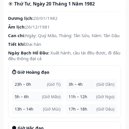
☀️ Thứ Tư, Ngày 20 Tháng 1 Năm 1982
Dương lịch:
20/01/1982
Âm lịch:
26/12/1981
Can chi:
Ngày: Quý Mão, Tháng: Tân Sửu, Năm: Tân Dậu
Tiết khí:
Đại hàn
Ngày Bạch Hổ Đầu:
Xuất hành, cầu tài đều được, đi đâu
đều thông đạt cả
⏱️ Giờ Hoàng đạo
23h – 0h
(Giờ Tí)
3h – 4h
(Giờ Dần)
5h – 6h
(Giờ Mão)
11h – 12h
(Giờ Ngọ)
13h – 14h
(Giờ Mùi)
17h – 18h
(Giờ Dậu)
🌑 Giờ Hắc đạo