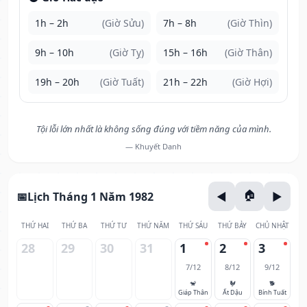
1h – 2h
(Giờ Sửu)
7h – 8h
(Giờ Thìn)
9h – 10h
(Giờ Tỵ)
15h – 16h
(Giờ Thân)
19h – 20h
(Giờ Tuất)
21h – 22h
(Giờ Hợi)
Tội lỗi lớn nhất là không sống đúng với tiềm năng của mình.
— Khuyết Danh
Lịch Tháng 1 Năm 1982
THỨ HAI
THỨ BA
THỨ TƯ
THỨ NĂM
THỨ SÁU
THỨ BẢY
CHỦ NHẬT
28
29
30
31
1
2
3
7/12
8/12
9/12
🐒
🐓
🐕
Giáp Thân
Ất Dậu
Bính Tuất