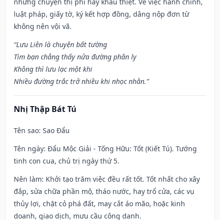
những chuyện thị phi hay khẩu thiệt. Về việc hành chính,
luật pháp, giấy tờ, ký kết hợp đồng, dâng nộp đơn từ
không nên vội vã.
“Lưu Liên là chuyện bất tường
Tìm bạn chẳng thấy nửa đường phân ly
Không thì lưu lạc một khi
Nhiều đường trắc trở nhiều khi nhọc nhằn.”
Nhị Thập Bát Tú
Tên sao
: Sao Đẩu
Tên ngày
: Đẩu Mộc Giải - Tống Hữu: Tốt (Kiết Tú). Tướng
tinh con cua, chủ trị ngày thứ 5.
Nên làm
: Khởi tạo trăm việc đều rất tốt. Tốt nhất cho xây
đắp, sửa chữa phần mộ, tháo nước, hay trổ cửa, các vụ
thủy lợi, chặt cỏ phá đất, may cắt áo mão, hoặc kinh
doanh, giao dịch, mưu cầu công danh.