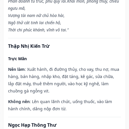
Phần doanh tu trúc, phú quý lai.Khai môn, phóng thủy, chiêu
ngưu mã,
Vượng tài nam nữ chủ hòa hài,
Ngộ thử cát tinh lai chiến hộ,
Thời chi phúc khánh, vĩnh vô tai.”
Thập Nhị Kiến Trừ
Trực Mãn
Nên làm
: Xuất hành, đi đường thủy, cho vay, thu nợ, mua
hàng, bán hàng, nhập kho, đặt táng, kê gác, sửa chữa,
lắp đặt máy, thuê thêm người, vào học kỹ nghệ, làm
chuồng gà ngỗng vịt.
Không nên
: Lên quan lãnh chức, uống thuốc, vào làm
hành chính, dâng nộp đơn từ.
Ngọc Hạp Thông Thư