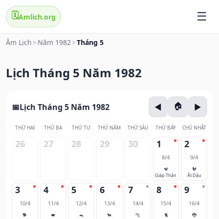
🗓️
Amlich.org
Âm Lịch
>
Năm 1982
>
Tháng 5
Lịch Tháng 5 Năm 1982
Lịch Tháng 5 Năm 1982
THỨ HAI
THỨ BA
THỨ TƯ
THỨ NĂM
THỨ SÁU
THỨ BẢY
CHỦ NHẬT
26
27
28
29
30
1
2
8/4
9/4
🐒
🐓
Giáp Thân
Ất Dậu
3
4
5
6
7
8
9
10/4
11/4
12/4
13/4
14/4
15/4
16/4
🐕
🐖
🐀
🐂
🐅
🐈
🐉