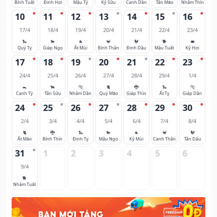
Bính Tuất
Đinh Hợi
Mậu Tý
Kỷ Sửu
Canh Dần
Tân Mão
Nhâm Thìn
10
11
12
13
14
15
16
17/4
18/4
19/4
20/4
21/4
22/4
23/4
🐍
🐎
🐐
🐒
🐓
🐕
🐖
Quý Tỵ
Giáp Ngọ
Ất Mùi
Bính Thân
Đinh Dậu
Mậu Tuất
Kỷ Hợi
17
18
19
20
21
22
23
24/4
25/4
26/4
27/4
28/4
29/4
1/4
🐀
🐂
🐅
🐈
🐉
🐍
🐅
Canh Tý
Tân Sửu
Nhâm Dần
Quý Mão
Giáp Thìn
Ất Tỵ
Giáp Dần
24
25
26
27
28
29
30
2/4
3/4
4/4
5/4
6/4
7/4
8/4
🐈
🐉
🐍
🐎
🐐
🐒
🐓
Ất Mão
Bính Thìn
Đinh Tỵ
Mậu Ngọ
Kỷ Mùi
Canh Thân
Tân Dậu
31
1
2
3
4
5
6
9/4
🐕
Nhâm Tuất