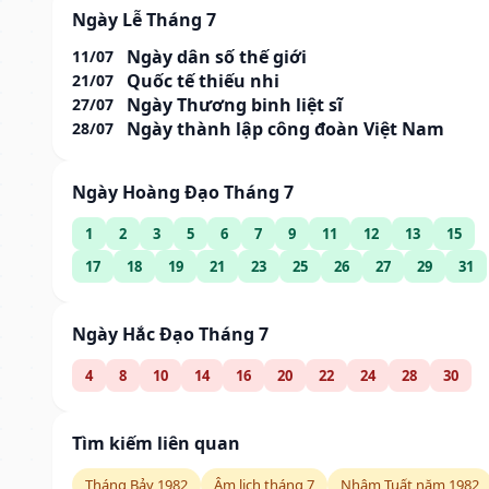
Ngày Lễ Tháng 7
Ngày dân số thế giới
11/07
Quốc tế thiếu nhi
21/07
Ngày Thương binh liệt sĩ
27/07
Ngày thành lập công đoàn Việt Nam
28/07
Ngày Hoàng Đạo Tháng 7
1
2
3
5
6
7
9
11
12
13
15
17
18
19
21
23
25
26
27
29
31
Ngày Hắc Đạo Tháng 7
4
8
10
14
16
20
22
24
28
30
Tìm kiếm liên quan
Tháng Bảy 1982
Âm lịch tháng 7
Nhâm Tuất năm 1982