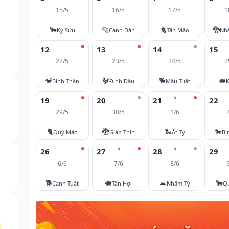
15/5
16/5
17/5
1
🐂
🐅
🐈
🐉
Kỷ Sửu
Canh Dần
Tân Mão
Nh
12
13
14
15
22/5
23/5
24/5
2
🐒
🐓
🐕
🐖
Bính Thân
Đinh Dậu
Mậu Tuất
K
⭐
19
20
21
22
29/5
30/5
1/6
🐈
🐉
🐍
🐎
Quý Mão
Giáp Thìn
Ất Tỵ
Bí
⭐
⭐
26
27
28
29
6/6
7/6
8/6
🐕
🐖
🐀
🐂
Canh Tuất
Tân Hợi
Nhâm Tý
Q