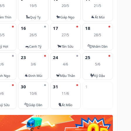
8/5
19/5
20/5
21/5
🐍
🐎
🐐
âm Thìn
Quý Tỵ
Giáp Ngọ
Ất Mùi
16
17
18
5/5
26/5
27/5
28/5
🐀
🐂
🐅
ỷ Hợi
Canh Tý
Tân Sửu
Nhâm Dần
23
24
25
2/6
3/6
4/6
5/6
🐐
🐒
🐓
nh Ngọ
Đinh Mùi
Mậu Thân
Kỷ Dậu
30
31
1
9/6
10/6
11/6
🐅
🐈
uý Sửu
Giáp Dần
Ất Mão