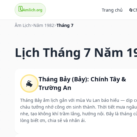
🗓️
Trang chủ
🔄
C
Amlich.org
Âm Lịch
>
Năm 1982
>
Tháng 7
Lịch Tháng 7 Năm 1
Tháng Bảy (Bảy): Chính Tây &
🐐
Trường An
Tháng Bảy âm lịch gắn với mùa Vu Lan báo hiếu — dịp c
cháu tưởng nhớ công ơn sinh thành. Thời tiết mưa ngâu
nhẹ, tạo không khí trầm lắng, hướng nội. Đây là tháng c
lòng biết ơn, chia sẻ và nhân ái.