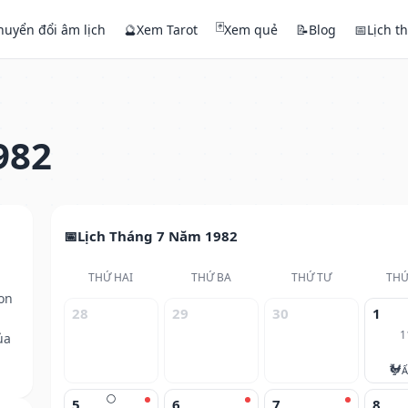
🃏
huyển đổi âm lịch
🔮
Xem Tarot
Xem quẻ
📝
Blog
📅
Lịch t
982
Lịch Tháng 7 Năm 1982
THỨ HAI
THỨ BA
THỨ TƯ
THỨ
on
28
29
30
1
1
ủa
🐓
Ấ
🌕
5
6
7
8