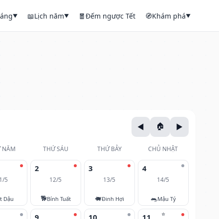
háng
📖
Lịch năm
🧧
Đếm ngược Tết
🧭
Khám phá
▼
▼
▼
 NĂM
THỨ SÁU
THỨ BẢY
CHỦ NHẬT
2
3
4
1/5
12/5
13/5
14/5
🐕
🐖
🐀
t Dậu
Bính Tuất
Đinh Hợi
Mậu Tý
⭐
9
10
11