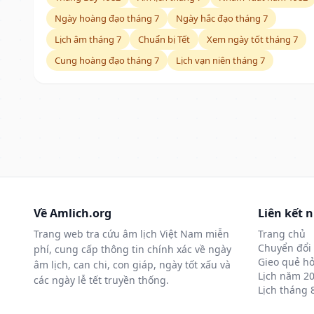
Ngày hoàng đạo tháng 7
Ngày hắc đạo tháng 7
Lịch âm tháng 7
Chuẩn bị Tết
Xem ngày tốt tháng 7
Cung hoàng đạo tháng 7
Lịch vạn niên tháng 7
Về Amlich.org
Liên kết 
Trang web tra cứu âm lịch Việt Nam miễn
Trang chủ
Chuyển đổi 
phí, cung cấp thông tin chính xác về ngày
Gieo quẻ hỏ
âm lịch, can chi, con giáp, ngày tốt xấu và
Lịch năm 2
các ngày lễ tết truyền thống.
Lịch tháng 