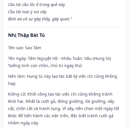
Cầu tài cầu lộc ở trong quẻ này
Cầu tài toại ý vui vầy
Bình an vô sự gặp thầy, gặp quen.”
Nhị Thập Bát Tú
Tên sao
: Sao Tâm
Tên ngày
: Tâm Nguyệt Hồ - Khấu Tuân: Xấu (Hung tú)
Tướng tinh con chồn, chủ trị ngày thứ.
Nên làm
: Hung tú này tạo tác bất kỳ việc chi cũng không
hạp.
Kiêng cữ
: Khởi công tạo tác việc chi cũng không tránh
khỏi hại. Nhất là cưới gả, đóng giường, lót giường, xây
cất, chôn cất và tranh tụng. Vì vậy, nên chọn một ngày tốt
khác để tiến hành các việc trên, đặc biệt tránh cưới gả
nhằm ngày này.