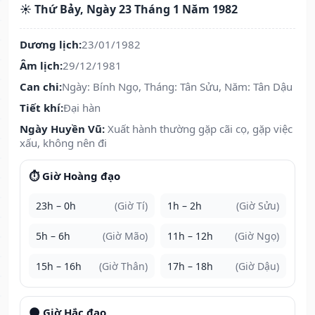
☀️ Thứ Bảy, Ngày 23 Tháng 1 Năm 1982
Dương lịch:
23/01/1982
Âm lịch:
29/12/1981
Can chi:
Ngày: Bính Ngọ, Tháng: Tân Sửu, Năm: Tân Dậu
Tiết khí:
Đại hàn
Ngày Huyền Vũ:
Xuất hành thường gặp cãi cọ, gặp việc
xấu, không nên đi
⏱️ Giờ Hoàng đạo
23h – 0h
(Giờ Tí)
1h – 2h
(Giờ Sửu)
5h – 6h
(Giờ Mão)
11h – 12h
(Giờ Ngọ)
15h – 16h
(Giờ Thân)
17h – 18h
(Giờ Dậu)
🌑 Giờ Hắc đạo