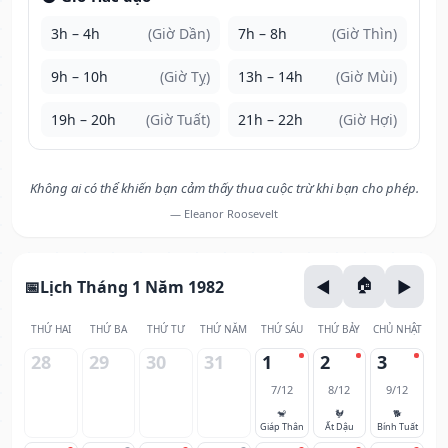
3h – 4h
(Giờ Dần)
7h – 8h
(Giờ Thìn)
9h – 10h
(Giờ Tỵ)
13h – 14h
(Giờ Mùi)
19h – 20h
(Giờ Tuất)
21h – 22h
(Giờ Hợi)
Không ai có thể khiến bạn cảm thấy thua cuộc trừ khi bạn cho phép.
— Eleanor Roosevelt
Lịch Tháng 1 Năm 1982
THỨ HAI
THỨ BA
THỨ TƯ
THỨ NĂM
THỨ SÁU
THỨ BẢY
CHỦ NHẬT
28
29
30
31
1
2
3
7/12
8/12
9/12
🐒
🐓
🐕
Giáp Thân
Ất Dậu
Bính Tuất