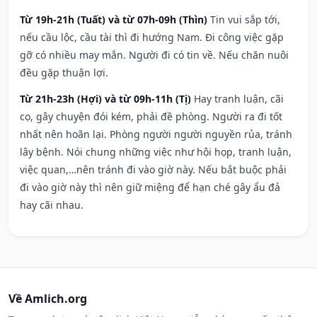
Từ 19h-21h (Tuất) và từ 07h-09h (Thìn)
Tin vui sắp tới,
nếu cầu lộc, cầu tài thì đi hướng Nam. Đi công việc gặp
gỡ có nhiều may mắn. Người đi có tin về. Nếu chăn nuôi
đều gặp thuận lợi.
Từ 21h-23h (Hợi) và từ 09h-11h (Tị)
Hay tranh luận, cãi
cọ, gây chuyện đói kém, phải đề phòng. Người ra đi tốt
nhất nên hoãn lại. Phòng người người nguyền rủa, tránh
lây bệnh. Nói chung những việc như hội họp, tranh luận,
việc quan,…nên tránh đi vào giờ này. Nếu bắt buộc phải
đi vào giờ này thì nên giữ miệng để hạn ché gây ẩu đả
hay cãi nhau.
Về Amlich.org