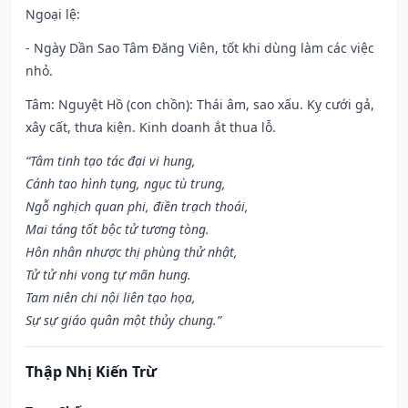
Ngoại lệ
:
- Ngày Dần Sao Tâm Đăng Viên, tốt khi dùng làm các việc
nhỏ.
Tâm: Nguyệt Hồ (con chồn): Thái âm, sao xấu. Kỵ cưới gả,
xây cất, thưa kiện. Kinh doanh ắt thua lỗ.
“Tâm tinh tạo tác đại vi hung,
Cánh tao hình tụng, ngục tù trung,
Ngỗ nghịch quan phi, điền trạch thoái,
Mai táng tốt bộc tử tương tòng.
Hôn nhân nhược thị phùng thử nhật,
Tử tử nhi vong tự mãn hung.
Tam niên chi nội liên tạo họa,
Sự sự giáo quân một thủy chung.”
Thập Nhị Kiến Trừ