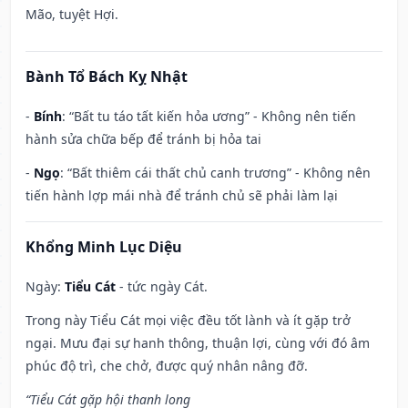
Mão, tuyệt Hợi.
Bành Tổ Bách Kỵ Nhật
-
Bính
: “Bất tu táo tất kiến hỏa ương” - Không nên tiến
hành sửa chữa bếp để tránh bị hỏa tai
-
Ngọ
: “Bất thiêm cái thất chủ canh trương” - Không nên
tiến hành lợp mái nhà để tránh chủ sẽ phải làm lại
Khổng Minh Lục Diệu
Ngày:
Tiểu Cát
- tức ngày Cát.
Trong này Tiểu Cát mọi việc đều tốt lành và ít gặp trở
ngại. Mưu đại sự hanh thông, thuận lợi, cùng với đó âm
phúc độ trì, che chở, được quý nhân nâng đỡ.
“Tiểu Cát gặp hội thanh long