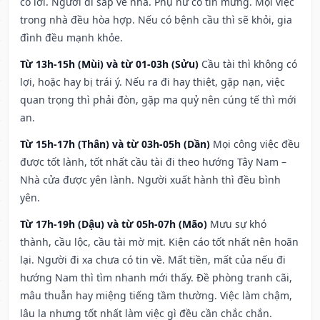
có lời. Người đi sắp về nhà. Phụ nữ có tin mừng. Mọi việc
trong nhà đều hòa hợp. Nếu có bệnh cầu thì sẽ khỏi, gia
đình đều mạnh khỏe.
Từ 13h-15h (Mùi) và từ 01-03h (Sửu)
Cầu tài thì không có
lợi, hoặc hay bị trái ý. Nếu ra đi hay thiệt, gặp nạn, việc
quan trọng thì phải đòn, gặp ma quỷ nên cúng tế thì mới
an.
Từ 15h-17h (Thân) và từ 03h-05h (Dần)
Mọi công việc đều
được tốt lành, tốt nhất cầu tài đi theo hướng Tây Nam –
Nhà cửa được yên lành. Người xuất hành thì đều bình
yên.
Từ 17h-19h (Dậu) và từ 05h-07h (Mão)
Mưu sự khó
thành, cầu lộc, cầu tài mờ mịt. Kiện cáo tốt nhất nên hoãn
lại. Người đi xa chưa có tin về. Mất tiền, mất của nếu đi
hướng Nam thì tìm nhanh mới thấy. Đề phòng tranh cãi,
mâu thuẫn hay miệng tiếng tầm thường. Việc làm chậm,
lâu la nhưng tốt nhất làm việc gì đều cần chắc chắn.