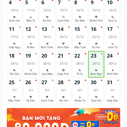
4
5
6
7
8
9
10
10/12
11/12
12/12
13/12
14/12
15/12
16/12
🐖
🐀
🐂
🐅
🐈
🐉
🐍
Đinh Hợi
Mậu Tý
Kỷ Sửu
Canh Dần
Tân Mão
Nhâm Thìn
Quý Tỵ
11
12
13
14
15
16
17
17/12
18/12
19/12
20/12
21/12
22/12
23/12
🐎
🐐
🐒
🐓
🐕
🐖
🐀
Giáp Ngọ
Ất Mùi
Bính Thân
Đinh Dậu
Mậu Tuất
Kỷ Hợi
Canh Tý
18
19
20
21
22
23
24
24/12
25/12
26/12
27/12
28/12
29/12
30/12
🐂
🐅
🐈
🐉
🐍
🐎
🐐
Tân Sửu
Nhâm Dần
Quý Mão
Giáp Thìn
Ất Tỵ
Bính Ngọ
Đinh Mùi
25
26
27
28
29
30
31
1/1
2/1
3/1
4/1
5/1
6/1
7/1
🐒
🐓
🐕
🐖
🐀
🐂
🐅
Mậu Thân
Kỷ Dậu
Canh Tuất
Tân Hợi
Nhâm Tý
Quý Sửu
Giáp Dần