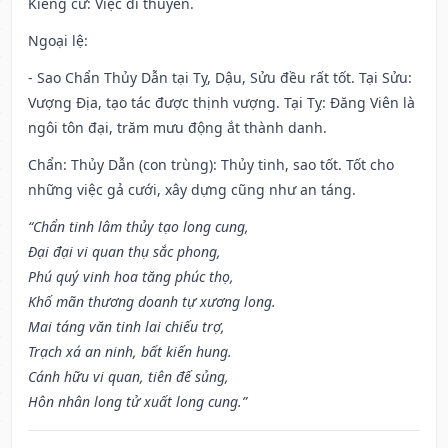
Kiêng cữ
: Việc đi thuyền.
Ngoại lệ
:
- Sao Chẩn Thủy Dẫn tại Tỵ, Dậu, Sửu đều rất tốt. Tại Sửu:
Vượng Địa, tạo tác được thịnh vượng. Tại Tỵ: Đăng Viên là
ngôi tôn đại, trăm mưu động ắt thành danh.
Chẩn: Thủy Dẫn (con trùng): Thủy tinh, sao tốt. Tốt cho
những việc gả cưới, xây dựng cũng như an táng.
“Chẩn tinh lâm thủy tạo long cung,
Đại đại vi quan thụ sắc phong,
Phú quý vinh hoa tăng phúc thọ,
Khố mãn thương doanh tự xương long.
Mai táng văn tinh lai chiếu trợ,
Trạch xá an ninh, bất kiến hung.
Cánh hữu vi quan, tiên đế sủng,
Hôn nhân long tử xuất long cung.”