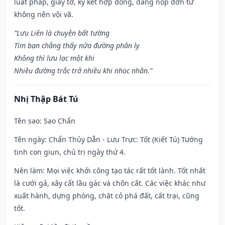
luật pháp, giấy tờ, ký kết hợp đồng, dâng nộp đơn từ
không nên vội vã.
“Lưu Liên là chuyện bất tường
Tìm bạn chẳng thấy nửa đường phân ly
Không thì lưu lạc một khi
Nhiều đường trắc trở nhiều khi nhọc nhằn.”
Nhị Thập Bát Tú
Tên sao
: Sao Chẩn
Tên ngày
: Chẩn Thủy Dẫn - Lưu Trực: Tốt (Kiết Tú) Tướng
tinh con giun, chủ trị ngày thứ 4.
Nên làm
: Mọi việc khởi công tạo tác rất tốt lành. Tốt nhất
là cưới gả, xây cất lầu gác và chôn cất. Các việc khác như
xuất hành, dựng phòng, chặt cỏ phá đất, cất trại, cũng
tốt.