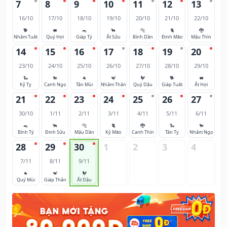
7
8
9
10
11
12
13
16/10
17/10
18/10
19/10
20/10
21/10
22/10
🐕
🐖
🐀
🐂
🐅
🐈
🐉
Nhâm Tuất
Quý Hợi
Giáp Tý
Ất Sửu
Bính Dần
Đinh Mão
Mậu Thìn
14
15
16
17
18
19
20
23/10
24/10
25/10
26/10
27/10
28/10
29/10
🐍
🐎
🐐
🐒
🐓
🐕
🐖
Kỷ Tỵ
Canh Ngọ
Tân Mùi
Nhâm Thân
Quý Dậu
Giáp Tuất
Ất Hợi
21
22
23
24
25
26
27
30/10
1/11
2/11
3/11
4/11
5/11
6/11
🐀
🐂
🐅
🐈
🐉
🐍
🐎
Bính Tý
Đinh Sửu
Mậu Dần
Kỷ Mão
Canh Thìn
Tân Tỵ
Nhâm Ngọ
28
29
30
1
2
3
4
7/11
8/11
9/11
🐐
🐒
🐓
Quý Mùi
Giáp Thân
Ất Dậu