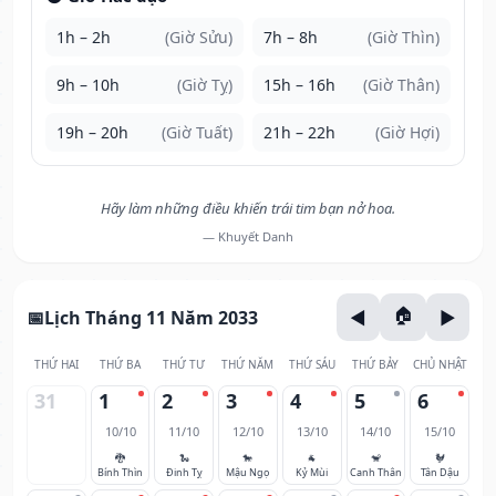
1h – 2h
(Giờ Sửu)
7h – 8h
(Giờ Thìn)
9h – 10h
(Giờ Tỵ)
15h – 16h
(Giờ Thân)
19h – 20h
(Giờ Tuất)
21h – 22h
(Giờ Hợi)
Hãy làm những điều khiến trái tim bạn nở hoa.
— Khuyết Danh
Lịch Tháng 11 Năm 2033
THỨ HAI
THỨ BA
THỨ TƯ
THỨ NĂM
THỨ SÁU
THỨ BẢY
CHỦ NHẬT
31
1
2
3
4
5
6
10/10
11/10
12/10
13/10
14/10
15/10
🐉
🐍
🐎
🐐
🐒
🐓
Bính Thìn
Đinh Tỵ
Mậu Ngọ
Kỷ Mùi
Canh Thân
Tân Dậu