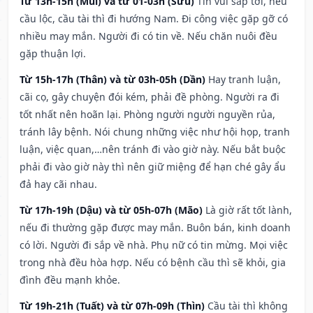
Từ 13h-15h (Mùi) và từ 01-03h (Sửu)
Tin vui sắp tới, nếu
cầu lộc, cầu tài thì đi hướng Nam. Đi công việc gặp gỡ có
nhiều may mắn. Người đi có tin về. Nếu chăn nuôi đều
gặp thuận lợi.
Từ 15h-17h (Thân) và từ 03h-05h (Dần)
Hay tranh luận,
cãi cọ, gây chuyện đói kém, phải đề phòng. Người ra đi
tốt nhất nên hoãn lại. Phòng người người nguyền rủa,
tránh lây bệnh. Nói chung những việc như hội họp, tranh
luận, việc quan,…nên tránh đi vào giờ này. Nếu bắt buộc
phải đi vào giờ này thì nên giữ miệng để hạn ché gây ẩu
đả hay cãi nhau.
Từ 17h-19h (Dậu) và từ 05h-07h (Mão)
Là giờ rất tốt lành,
nếu đi thường gặp được may mắn. Buôn bán, kinh doanh
có lời. Người đi sắp về nhà. Phụ nữ có tin mừng. Mọi việc
trong nhà đều hòa hợp. Nếu có bệnh cầu thì sẽ khỏi, gia
đình đều mạnh khỏe.
Từ 19h-21h (Tuất) và từ 07h-09h (Thìn)
Cầu tài thì không