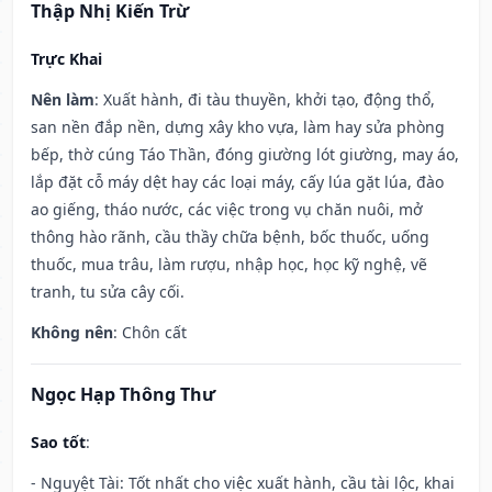
Thập Nhị Kiến Trừ
Trực Khai
Nên làm
: Xuất hành, đi tàu thuyền, khởi tạo, động thổ,
san nền đắp nền, dựng xây kho vựa, làm hay sửa phòng
bếp, thờ cúng Táo Thần, đóng giường lót giường, may áo,
lắp đặt cỗ máy dệt hay các loại máy, cấy lúa gặt lúa, đào
ao giếng, tháo nước, các việc trong vụ chăn nuôi, mở
thông hào rãnh, cầu thầy chữa bệnh, bốc thuốc, uống
thuốc, mua trâu, làm rượu, nhập học, học kỹ nghệ, vẽ
tranh, tu sửa cây cối.
Không nên
: Chôn cất
Ngọc Hạp Thông Thư
Sao tốt
:
- Nguyệt Tài: Tốt nhất cho việc xuất hành, cầu tài lộc, khai