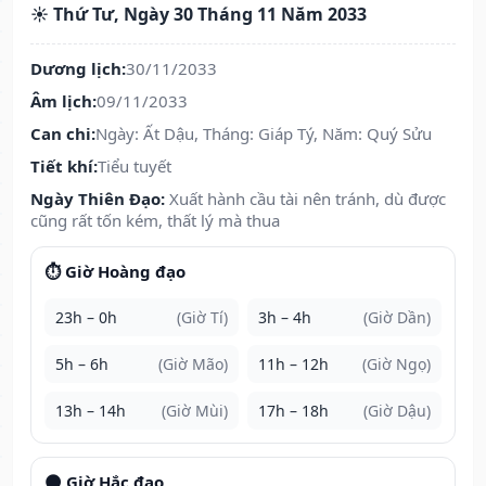
☀️ Thứ Tư, Ngày 30 Tháng 11 Năm 2033
Dương lịch:
30/11/2033
Âm lịch:
09/11/2033
Can chi:
Ngày: Ất Dậu, Tháng: Giáp Tý, Năm: Quý Sửu
Tiết khí:
Tiểu tuyết
Ngày Thiên Đạo:
Xuất hành cầu tài nên tránh, dù được
cũng rất tốn kém, thất lý mà thua
⏱️ Giờ Hoàng đạo
23h – 0h
(Giờ Tí)
3h – 4h
(Giờ Dần)
5h – 6h
(Giờ Mão)
11h – 12h
(Giờ Ngọ)
13h – 14h
(Giờ Mùi)
17h – 18h
(Giờ Dậu)
🌑 Giờ Hắc đạo