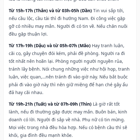
Từ 15h-17h (Thân) và từ 03h-05h (Dần)
Tin vui sắp tới,
nếu cầu lộc, cầu tài thì đi hướng Nam. Đi công việc gặp
gỡ có nhiều may mắn. Người đi có tin về. Nếu chăn nuôi
đều gặp thuận lợi.
Từ 17h-19h (Dậu) và từ 05h-07h (Mão)
Hay tranh luận,
cãi cọ, gây chuyện đói kém, phải đề phòng. Người ra đi
tốt nhất nên hoãn lại. Phòng người người nguyền rủa,
tránh lây bệnh. Nói chung những việc như hội họp, tranh
luận, việc quan,…nên tránh đi vào giờ này. Nếu bắt buộc
phải đi vào giờ này thì nên giữ miệng để hạn ché gây ẩu
đả hay cãi nhau.
Từ 19h-21h (Tuất) và từ 07h-09h (Thìn)
Là giờ rất tốt
lành, nếu đi thường gặp được may mắn. Buôn bán, kinh
doanh có lời. Người đi sắp về nhà. Phụ nữ có tin mừng.
Mọi việc trong nhà đều hòa hợp. Nếu có bệnh cầu thì sẽ
khỏi, gia đình đều mạnh khỏe.