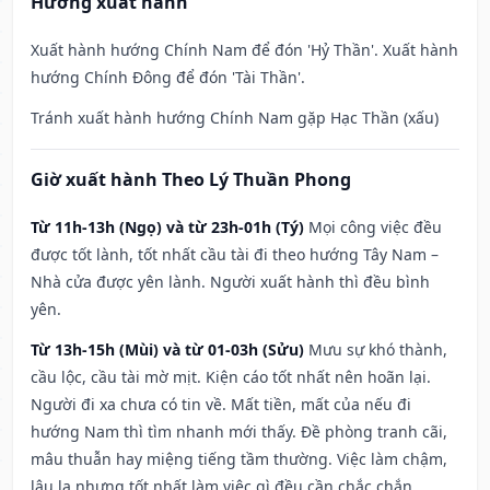
Hướng xuất hành
Xuất hành hướng Chính Nam để đón 'Hỷ Thần'. Xuất hành
hướng Chính Đông để đón 'Tài Thần'.
Tránh xuất hành hướng Chính Nam gặp Hạc Thần (xấu)
Giờ xuất hành Theo Lý Thuần Phong
Từ 11h-13h (Ngọ) và từ 23h-01h (Tý)
Mọi công việc đều
được tốt lành, tốt nhất cầu tài đi theo hướng Tây Nam –
Nhà cửa được yên lành. Người xuất hành thì đều bình
yên.
Từ 13h-15h (Mùi) và từ 01-03h (Sửu)
Mưu sự khó thành,
cầu lộc, cầu tài mờ mịt. Kiện cáo tốt nhất nên hoãn lại.
Người đi xa chưa có tin về. Mất tiền, mất của nếu đi
hướng Nam thì tìm nhanh mới thấy. Đề phòng tranh cãi,
mâu thuẫn hay miệng tiếng tầm thường. Việc làm chậm,
lâu la nhưng tốt nhất làm việc gì đều cần chắc chắn.