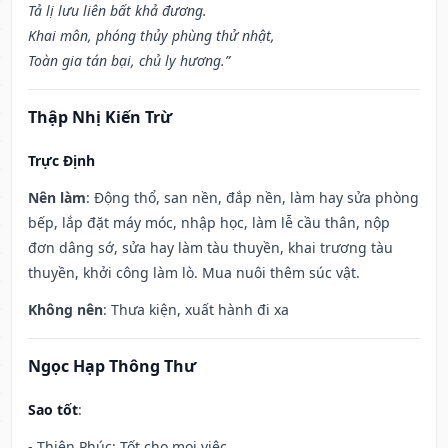
Tả lị lưu liên bất khả đương.
Khai môn, phóng thủy phùng thử nhật,
Toàn gia tán bại, chủ ly hương.”
Thập Nhị Kiến Trừ
Trực Định
Nên làm
: Động thổ, san nền, đắp nền, làm hay sửa phòng
bếp, lắp đặt máy móc, nhập học, làm lễ cầu thân, nộp
đơn dâng sớ, sửa hay làm tàu thuyền, khai trương tàu
thuyền, khởi công làm lò. Mua nuôi thêm súc vật.
Không nên
: Thưa kiện, xuất hành đi xa
Ngọc Hạp Thông Thư
Sao tốt
:
- Thiên Phúc: Tốt cho mọi việc.