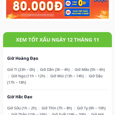
XEM TỐT XẤU NGÀY 12 THÁNG 11
Giờ Hoàng Đạo
Giờ Tí (23h – 0h)
;
Giờ Dần (3h – 4h)
;
Giờ Mão (5h – 6h)
;
Giờ Ngọ (11h – 12h)
;
Giờ Mùi (13h – 14h)
;
Giờ Dậu
(17h – 18h)
Giờ Hắc Đạo
Giờ Sửu (1h – 2h)
;
Giờ Thìn (7h – 8h)
;
Giờ Tỵ (9h – 10h)
;
Giờ Thân (15h – 16h)
;
Giờ Tuất (19h – 20h)
;
Giờ Hợi