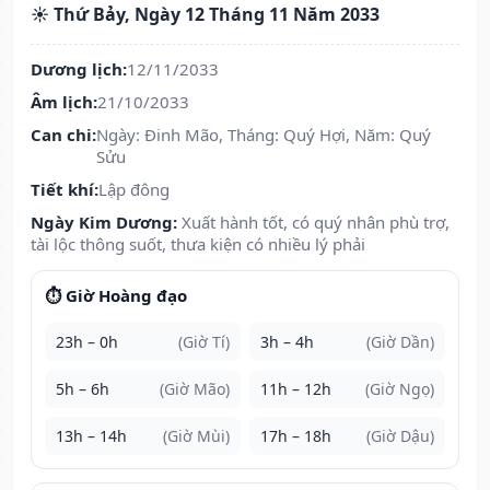
☀️ Thứ Bảy, Ngày 12 Tháng 11 Năm 2033
Dương lịch:
12/11/2033
Âm lịch:
21/10/2033
Can chi:
Ngày: Đinh Mão, Tháng: Quý Hợi, Năm: Quý
Sửu
Tiết khí:
Lập đông
Ngày Kim Dương:
Xuất hành tốt, có quý nhân phù trợ,
tài lộc thông suốt, thưa kiện có nhiều lý phải
⏱️ Giờ Hoàng đạo
23h – 0h
(Giờ Tí)
3h – 4h
(Giờ Dần)
5h – 6h
(Giờ Mão)
11h – 12h
(Giờ Ngọ)
13h – 14h
(Giờ Mùi)
17h – 18h
(Giờ Dậu)