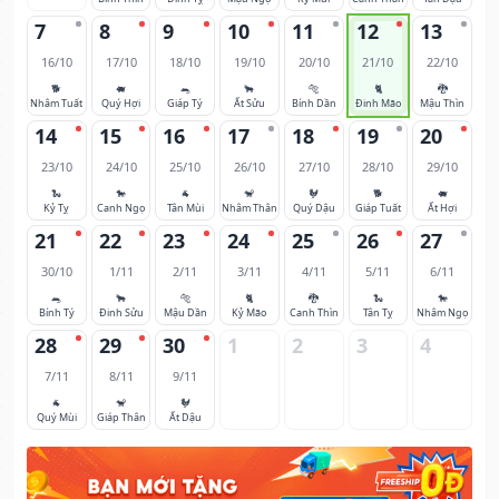
7
8
9
10
11
12
13
16/10
17/10
18/10
19/10
20/10
21/10
22/10
🐕
🐖
🐀
🐂
🐅
🐈
🐉
Nhâm Tuất
Quý Hợi
Giáp Tý
Ất Sửu
Bính Dần
Đinh Mão
Mậu Thìn
14
15
16
17
18
19
20
23/10
24/10
25/10
26/10
27/10
28/10
29/10
🐍
🐎
🐐
🐒
🐓
🐕
🐖
Kỷ Tỵ
Canh Ngọ
Tân Mùi
Nhâm Thân
Quý Dậu
Giáp Tuất
Ất Hợi
21
22
23
24
25
26
27
30/10
1/11
2/11
3/11
4/11
5/11
6/11
🐀
🐂
🐅
🐈
🐉
🐍
🐎
Bính Tý
Đinh Sửu
Mậu Dần
Kỷ Mão
Canh Thìn
Tân Tỵ
Nhâm Ngọ
28
29
30
1
2
3
4
7/11
8/11
9/11
🐐
🐒
🐓
Quý Mùi
Giáp Thân
Ất Dậu