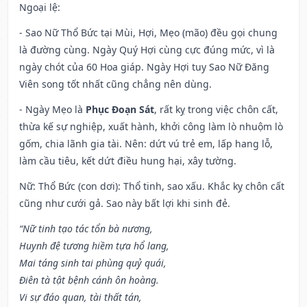
Ngoại lệ
:
- Sao Nữ Thổ Bức tại Mùi, Hợi, Mẹo (mão) đều gọi chung
là đường cùng. Ngày Quý Hợi cùng cực đúng mức, vì là
ngày chót của 60 Hoa giáp. Ngày Hợi tuy Sao Nữ Đăng
Viên song tốt nhất cũng chẳng nên dùng.
- Ngày Mẹo là
Phục Đoạn Sát
, rất kỵ trong việc chôn cất,
thừa kế sự nghiệp, xuất hành, khởi công làm lò nhuộm lò
gốm, chia lãnh gia tài. Nên: dứt vú trẻ em, lấp hang lỗ,
làm cầu tiêu, kết dứt điều hung hại, xây tường.
Nữ: Thổ Bức (con dơi): Thổ tinh, sao xấu. Khắc kỵ chôn cất
cũng như cưới gả. Sao này bất lợi khi sinh đẻ.
“Nữ tinh tạo tác tổn bà nương,
Huynh đệ tương hiềm tựa hổ lang,
Mai táng sinh tai phùng quỷ quái,
Điên tà tật bệnh cánh ôn hoàng.
Vi sự đáo quan, tài thất tán,