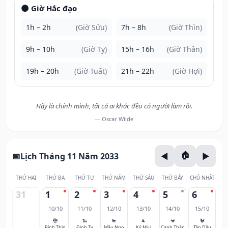
🌑 Giờ Hắc đạo
1h – 2h
(Giờ Sửu)
7h – 8h
(Giờ Thìn)
9h – 10h
(Giờ Tỵ)
15h – 16h
(Giờ Thân)
19h – 20h
(Giờ Tuất)
21h – 22h
(Giờ Hợi)
Hãy là chính mình, tất cả ai khác đều có người làm rồi.
— Oscar Wilde
Lịch Tháng 11 Năm 2033
THỨ HAI
THỨ BA
THỨ TƯ
THỨ NĂM
THỨ SÁU
THỨ BẢY
CHỦ NHẬT
31
1
2
3
4
5
6
10/10
11/10
12/10
13/10
14/10
15/10
🐉
🐍
🐎
🐐
🐒
🐓
Bính Thìn
Đinh Tỵ
Mậu Ngọ
Kỷ Mùi
Canh Thân
Tân Dậu