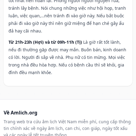
tốt nhất nên hoãn lại. Phòng người người nguyền rủa,
tránh lây bệnh. Nói chung những việc như hội họp, tranh
luận, việc quan,…nên tránh đi vào giờ này. Nếu bắt buộc
phải đi vào giờ này thì nên giữ miệng để hạn ché gây ẩu
đả hay cãi nhau.
Từ 21h-23h (Hợi) và từ 09h-11h (Tị)
Là giờ rất tốt lành,
nếu đi thường gặp được may mắn. Buôn bán, kinh doanh
có lời. Người đi sắp về nhà. Phụ nữ có tin mừng. Mọi việc
trong nhà đều hòa hợp. Nếu có bệnh cầu thì sẽ khỏi, gia
đình đều mạnh khỏe.
Về Amlich.org
Trang web tra cứu âm lịch Việt Nam miễn phí, cung cấp thông
tin chính xác về ngày âm lịch, can chi, con giáp, ngày tốt xấu
và các ngày lễ tết truyền thống.