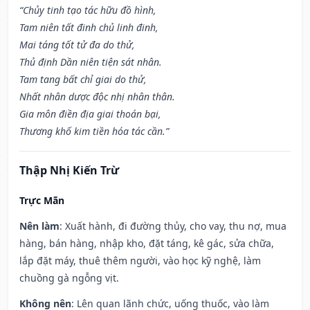
“Chủy tinh tạo tác hữu đồ hình,
Tam niên tất đinh chủ linh đinh,
Mai táng tốt tử đa do thử,
Thủ định Dần niên tiện sát nhân.
Tam tang bất chỉ giai do thử,
Nhất nhân dược độc nhị nhân thân.
Gia môn điền địa giai thoán bại,
Thương khố kim tiền hóa tác cần.”
Thập Nhị Kiến Trừ
Trực Mãn
Nên làm
: Xuất hành, đi đường thủy, cho vay, thu nợ, mua
hàng, bán hàng, nhập kho, đặt táng, kê gác, sửa chữa,
lắp đặt máy, thuê thêm người, vào học kỹ nghệ, làm
chuồng gà ngỗng vịt.
Không nên
: Lên quan lãnh chức, uống thuốc, vào làm