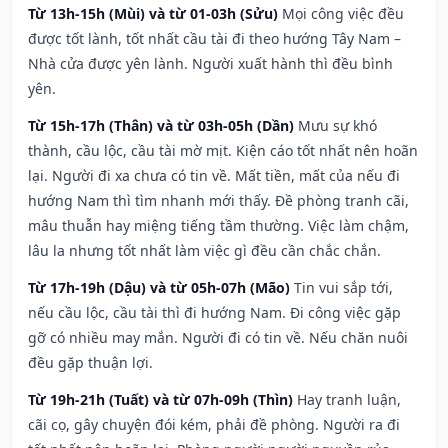
Từ 13h-15h (Mùi) và từ 01-03h (Sửu)
Mọi công việc đều
được tốt lành, tốt nhất cầu tài đi theo hướng Tây Nam –
Nhà cửa được yên lành. Người xuất hành thì đều bình
yên.
Từ 15h-17h (Thân) và từ 03h-05h (Dần)
Mưu sự khó
thành, cầu lộc, cầu tài mờ mịt. Kiện cáo tốt nhất nên hoãn
lại. Người đi xa chưa có tin về. Mất tiền, mất của nếu đi
hướng Nam thì tìm nhanh mới thấy. Đề phòng tranh cãi,
mâu thuẫn hay miệng tiếng tầm thường. Việc làm chậm,
lâu la nhưng tốt nhất làm việc gì đều cần chắc chắn.
Từ 17h-19h (Dậu) và từ 05h-07h (Mão)
Tin vui sắp tới,
nếu cầu lộc, cầu tài thì đi hướng Nam. Đi công việc gặp
gỡ có nhiều may mắn. Người đi có tin về. Nếu chăn nuôi
đều gặp thuận lợi.
Từ 19h-21h (Tuất) và từ 07h-09h (Thìn)
Hay tranh luận,
cãi cọ, gây chuyện đói kém, phải đề phòng. Người ra đi