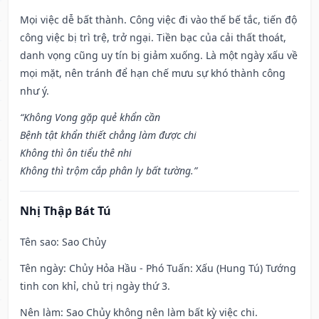
Mọi việc dễ bất thành. Công việc đi vào thế bế tắc, tiến độ
công việc bị trì trệ, trở ngại. Tiền bạc của cải thất thoát,
danh vọng cũng uy tín bị giảm xuống. Là một ngày xấu về
mọi mặt, nên tránh để hạn chế mưu sự khó thành công
như ý.
“Không Vong gặp quẻ khẩn cần
Bệnh tật khẩn thiết chẳng làm được chi
Không thì ôn tiểu thê nhi
Không thì trộm cắp phân ly bất tường.”
Nhị Thập Bát Tú
Tên sao
: Sao Chủy
Tên ngày
: Chủy Hỏa Hầu - Phó Tuấn: Xấu (Hung Tú) Tướng
tinh con khỉ, chủ trị ngày thứ 3.
Nên làm
: Sao Chủy không nên làm bất kỳ việc chi.