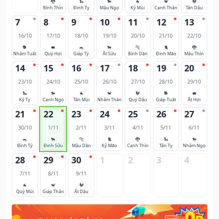
🐉
🐍
🐎
🐐
🐒
🐓
Bính Thìn
Đinh Tỵ
Mậu Ngọ
Kỷ Mùi
Canh Thân
Tân Dậu
7
8
9
10
11
12
13
16/10
17/10
18/10
19/10
20/10
21/10
22/10
🐕
🐖
🐀
🐂
🐅
🐈
🐉
Nhâm Tuất
Quý Hợi
Giáp Tý
Ất Sửu
Bính Dần
Đinh Mão
Mậu Thìn
14
15
16
17
18
19
20
23/10
24/10
25/10
26/10
27/10
28/10
29/10
🐍
🐎
🐐
🐒
🐓
🐕
🐖
Kỷ Tỵ
Canh Ngọ
Tân Mùi
Nhâm Thân
Quý Dậu
Giáp Tuất
Ất Hợi
21
22
23
24
25
26
27
30/10
1/11
2/11
3/11
4/11
5/11
6/11
🐀
🐂
🐅
🐈
🐉
🐍
🐎
Bính Tý
Đinh Sửu
Mậu Dần
Kỷ Mão
Canh Thìn
Tân Tỵ
Nhâm Ngọ
28
29
30
1
2
3
4
7/11
8/11
9/11
🐐
🐒
🐓
Quý Mùi
Giáp Thân
Ất Dậu