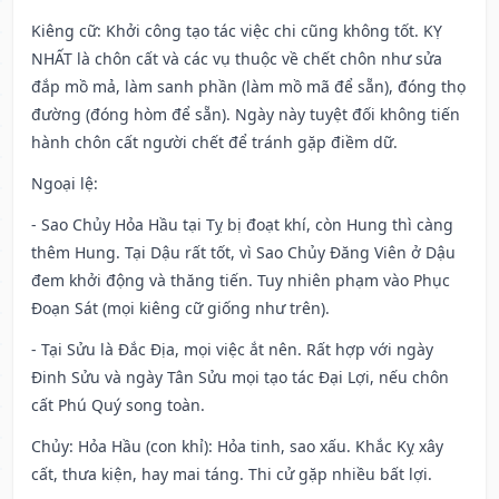
Kiêng cữ
: Khởi công tạo tác việc chi cũng không tốt. KỴ
NHẤT là chôn cất và các vụ thuộc về chết chôn như sửa
đắp mồ mả, làm sanh phần (làm mồ mã để sẵn), đóng thọ
đường (đóng hòm để sẵn). Ngày này tuyệt đối không tiến
hành chôn cất người chết để tránh gặp điềm dữ.
Ngoại lệ
:
- Sao Chủy Hỏa Hầu tại Tỵ bị đoạt khí, còn Hung thì càng
thêm Hung. Tại Dậu rất tốt, vì Sao Chủy Đăng Viên ở Dậu
đem khởi động và thăng tiến. Tuy nhiên phạm vào Phục
Đoạn Sát (mọi kiêng cữ giống như trên).
- Tại Sửu là Đắc Địa, mọi việc ắt nên. Rất hợp với ngày
Đinh Sửu và ngày Tân Sửu mọi tạo tác Đại Lợi, nếu chôn
cất Phú Quý song toàn.
Chủy: Hỏa Hầu (con khỉ): Hỏa tinh, sao xấu. Khắc Kỵ xây
cất, thưa kiện, hay mai táng. Thi cử gặp nhiều bất lợi.