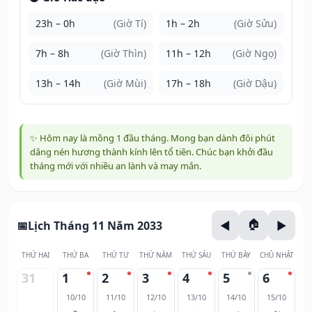
23h – 0h
(Giờ Tí)
1h – 2h
(Giờ Sửu)
7h – 8h
(Giờ Thìn)
11h – 12h
(Giờ Ngọ)
13h – 14h
(Giờ Mùi)
17h – 18h
(Giờ Dậu)
✨ Hôm nay là mồng 1 đầu tháng. Mong bạn dành đôi phút
dâng nén hương thành kính lên tổ tiên. Chúc bạn khởi đầu
tháng mới với nhiều an lành và may mắn.
Lịch Tháng 11 Năm 2033
THỨ HAI
THỨ BA
THỨ TƯ
THỨ NĂM
THỨ SÁU
THỨ BẢY
CHỦ NHẬT
31
1
2
3
4
5
6
10/10
11/10
12/10
13/10
14/10
15/10