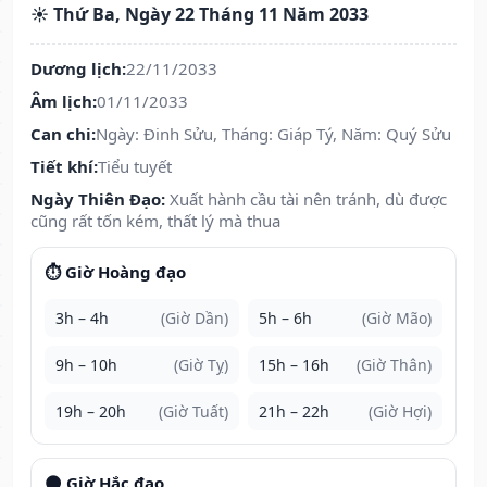
☀️ Thứ Ba, Ngày 22 Tháng 11 Năm 2033
Dương lịch:
22/11/2033
Âm lịch:
01/11/2033
Can chi:
Ngày: Đinh Sửu, Tháng: Giáp Tý, Năm: Quý Sửu
Tiết khí:
Tiểu tuyết
Ngày Thiên Đạo:
Xuất hành cầu tài nên tránh, dù được
cũng rất tốn kém, thất lý mà thua
⏱️ Giờ Hoàng đạo
3h – 4h
(Giờ Dần)
5h – 6h
(Giờ Mão)
9h – 10h
(Giờ Tỵ)
15h – 16h
(Giờ Thân)
19h – 20h
(Giờ Tuất)
21h – 22h
(Giờ Hợi)
🌑 Giờ Hắc đạo