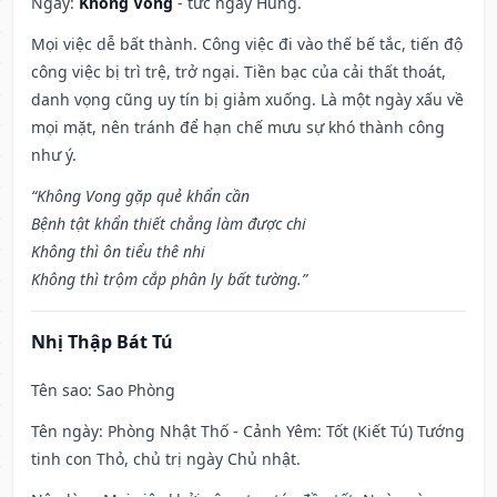
Ngày:
Không Vong
- tức ngày Hung.
Mọi việc dễ bất thành. Công việc đi vào thế bế tắc, tiến độ
công việc bị trì trệ, trở ngại. Tiền bạc của cải thất thoát,
danh vọng cũng uy tín bị giảm xuống. Là một ngày xấu về
mọi mặt, nên tránh để hạn chế mưu sự khó thành công
như ý.
“Không Vong gặp quẻ khẩn cần
Bệnh tật khẩn thiết chẳng làm được chi
Không thì ôn tiểu thê nhi
Không thì trộm cắp phân ly bất tường.”
Nhị Thập Bát Tú
Tên sao
: Sao Phòng
Tên ngày
: Phòng Nhật Thố - Cảnh Yêm: Tốt (Kiết Tú) Tướng
tinh con Thỏ, chủ trị ngày Chủ nhật.