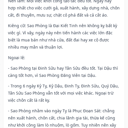
Nên làm
: Mọi việc khởi công tạo tác đều tốt. Ngày này
hợp nhất cho việc cưới gả, xuất hành, xây dựng nhà, chôn
cất, đi thuyền, mưu sự, chặt cỏ phá đất và cả cắt áo.
Kiêng cữ
: Sao Phòng là Đại Kiết Tinh nên không kỵ bất kỳ
việc gì. Vì vậy, ngày này nên tiến hành các việc lớn đặc
biệt là mua bán như nhà cửa, đất đai hay xe cộ được
nhiều may mắn và thuận lợi.
Ngoại lệ
:
- Sao Phòng tại Đinh Sửu hay Tân Sửu đều tốt. Tại Dậu thì
càng tốt hơn, vì Sao Phòng Đăng Viên tại Dậu.
- Trong 6 ngày Kỷ Tỵ, Kỷ Dậu, Đinh Tỵ, Đinh Sửu, Quý Dậu,
Tân Sửu Sao Phòng vẫn tốt với mọi việc khác. Ngoại trừ
việc chôn cất là rất kỵ.
- Sao Phòng nhằm vào ngày Tỵ là Phục Đoạn Sát: chẳng
nên xuất hành, chôn cất, chia lãnh gia tài, thừa kế cũng
như khởi công làm lò nhuộm, lò gốm. Tuy nhiên nên xây