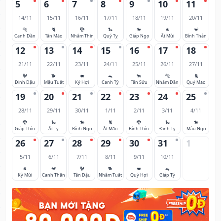
5
6
7
8
9
10
11
14/11
15/11
16/11
17/11
18/11
19/11
20/11
🐅
🐈
🐉
🐍
🐎
🐐
🐒
Canh Dần
Tân Mão
Nhâm Thìn
Quý Tỵ
Giáp Ngọ
Ất Mùi
Bính Thân
12
13
14
15
16
17
18
21/11
22/11
23/11
24/11
25/11
26/11
27/11
🐓
🐕
🐖
🐀
🐂
🐅
🐈
Đinh Dậu
Mậu Tuất
Kỷ Hợi
Canh Tý
Tân Sửu
Nhâm Dần
Quý Mão
19
20
21
22
23
24
25
28/11
29/11
30/11
1/11
2/11
3/11
4/11
🐉
🐍
🐎
🐈
🐉
🐍
🐎
Giáp Thìn
Ất Tỵ
Bính Ngọ
Ất Mão
Bính Thìn
Đinh Tỵ
Mậu Ngọ
26
27
28
29
30
31
1
5/11
6/11
7/11
8/11
9/11
10/11
🐐
🐒
🐓
🐕
🐖
🐀
Kỷ Mùi
Canh Thân
Tân Dậu
Nhâm Tuất
Quý Hợi
Giáp Tý