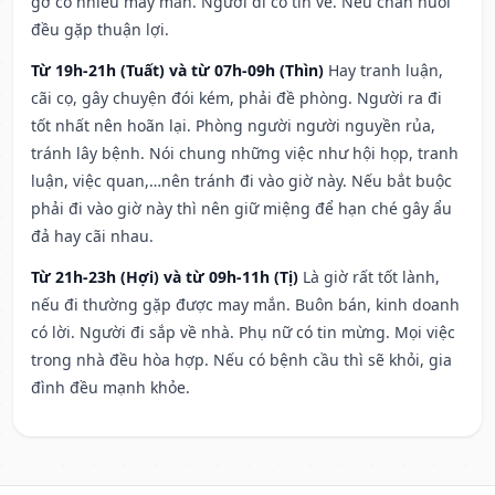
gỡ có nhiều may mắn. Người đi có tin về. Nếu chăn nuôi
đều gặp thuận lợi.
Từ 19h-21h (Tuất) và từ 07h-09h (Thìn)
Hay tranh luận,
cãi cọ, gây chuyện đói kém, phải đề phòng. Người ra đi
tốt nhất nên hoãn lại. Phòng người người nguyền rủa,
tránh lây bệnh. Nói chung những việc như hội họp, tranh
luận, việc quan,…nên tránh đi vào giờ này. Nếu bắt buộc
phải đi vào giờ này thì nên giữ miệng để hạn ché gây ẩu
đả hay cãi nhau.
Từ 21h-23h (Hợi) và từ 09h-11h (Tị)
Là giờ rất tốt lành,
nếu đi thường gặp được may mắn. Buôn bán, kinh doanh
có lời. Người đi sắp về nhà. Phụ nữ có tin mừng. Mọi việc
trong nhà đều hòa hợp. Nếu có bệnh cầu thì sẽ khỏi, gia
đình đều mạnh khỏe.