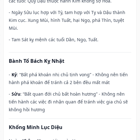
các tuổi: Quý Dậu thuộc hành Kim không sợ Hỏa.
- Ngày Sửu lục hợp với Tý, tam hợp với Tỵ và Dậu thành
Kim cục. Xung Mùi, hình Tuất, hại Ngọ, phá Thìn, tuyệt
Mùi.
- Tam Sát kỵ mệnh các tuổi Dần, Ngọ, Tuất.
Bành Tổ Bách Kỵ Nhật
-
Kỷ
: “Bất phá khoán nhị chủ tịnh vong” - Không nên tiến
hành phá khoán để tránh cả 2 bên đều mất mát
-
Sửu
: “Bất quan đới chủ bất hoàn hương” - Không nên
tiến hành các việc đi nhận quan để tránh việc gia chủ sẽ
không hồi hương
Khổng Minh Lục Diệu