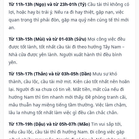
Từ 11h-13h (Ngọ) và từ 23h-01h (Tý)
Cầu tài thì không có
lợi, hoặc hay bị trái ý. Nếu ra đi hay thiệt, gặp nạn, việc
quan trọng thì phải đòn, gặp ma quỷ nên cúng tế thì mới
an.
Từ 13h-15h (Mùi) và từ 01-03h (Sửu)
Mọi công việc đều
được tốt lành, tốt nhất cầu tài đi theo hướng Tây Nam –
Nhà cửa được yên lành. Người xuất hành thì đều bình
yên.
Từ 15h-17h (Thân) và từ 03h-05h (Dần)
Mưu sự khó
thành, cầu lộc, cầu tài mờ mịt. Kiện cáo tốt nhất nên hoãn
lại. Người đi xa chưa có tin về. Mất tiền, mất của nếu đi
hướng Nam thì tìm nhanh mới thấy. Đề phòng tranh cãi,
mâu thuẫn hay miệng tiếng tầm thường. Việc làm chậm,
lâu la nhưng tốt nhất làm việc gì đều cần chắc chắn.
Từ 17h-19h (Dậu) và từ 05h-07h (Mão)
Tin vui sắp tới,
nếu cầu lộc, cầu tài thì đi hướng Nam. Đi công việc gặp