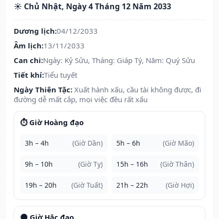
☀️ Chủ Nhật, Ngày 4 Tháng 12 Năm 2033
Dương lịch:
04/12/2033
Âm lịch:
13/11/2033
Can chi:
Ngày: Kỷ Sửu, Tháng: Giáp Tý, Năm: Quý Sửu
Tiết khí:
Tiểu tuyết
Ngày Thiên Tặc:
Xuất hành xấu, cầu tài không được, đi
đường dễ mất cắp, mọi việc đều rất xấu
⏱️ Giờ Hoàng đạo
3h – 4h
(Giờ Dần)
5h – 6h
(Giờ Mão)
9h – 10h
(Giờ Tỵ)
15h – 16h
(Giờ Thân)
19h – 20h
(Giờ Tuất)
21h – 22h
(Giờ Hợi)
🌑 Giờ Hắc đạo