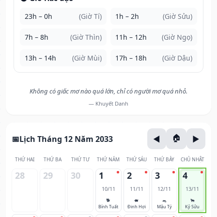
23h – 0h
(Giờ Tí)
1h – 2h
(Giờ Sửu)
7h – 8h
(Giờ Thìn)
11h – 12h
(Giờ Ngọ)
13h – 14h
(Giờ Mùi)
17h – 18h
(Giờ Dậu)
Không có giấc mơ nào quá lớn, chỉ có người mơ quá nhỏ.
— Khuyết Danh
Lịch Tháng 12 Năm 2033
THỨ HAI
THỨ BA
THỨ TƯ
THỨ NĂM
THỨ SÁU
THỨ BẢY
CHỦ NHẬT
28
29
30
1
2
3
4
10/11
11/11
12/11
13/11
🐕
🐖
🐀
🐂
Bính Tuất
Đinh Hợi
Mậu Tý
Kỷ Sửu