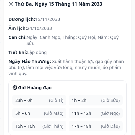
☀️ Thứ Ba, Ngày 15 Tháng 11 Năm 2033
Dương lịch:
15/11/2033
Âm lịch:
24/10/2033
Can chi:
Ngày: Canh Ngọ, Tháng: Quý Hợi, Năm: Quý
Sửu
Tiết khí:
Lập đông
Ngày Hảo Thương:
Xuất hành thuận lợi, gặp qúy nhân
phù trợ, làm mọi việc vừa lòng, như ý muốn, áo phẩm
vinh quy.
⏱️ Giờ Hoàng đạo
23h – 0h
(Giờ Tí)
1h – 2h
(Giờ Sửu)
5h – 6h
(Giờ Mão)
11h – 12h
(Giờ Ngọ)
15h – 16h
(Giờ Thân)
17h – 18h
(Giờ Dậu)