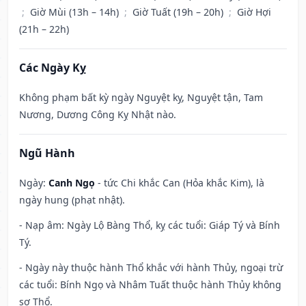
;
Giờ Mùi (13h – 14h)
;
Giờ Tuất (19h – 20h)
;
Giờ Hợi
(21h – 22h)
Các Ngày Kỵ
Không phạm bất kỳ ngày Nguyệt kỵ, Nguyệt tận, Tam
Nương, Dương Công Kỵ Nhật nào.
Ngũ Hành
Ngày:
Canh Ngọ
- tức Chi khắc Can (Hỏa khắc Kim), là
ngày hung (phạt nhật).
- Nạp âm: Ngày Lộ Bàng Thổ, kỵ các tuổi: Giáp Tý và Bính
Tý.
- Ngày này thuộc hành Thổ khắc với hành Thủy, ngoại trừ
các tuổi: Bính Ngọ và Nhâm Tuất thuộc hành Thủy không
sợ Thổ.