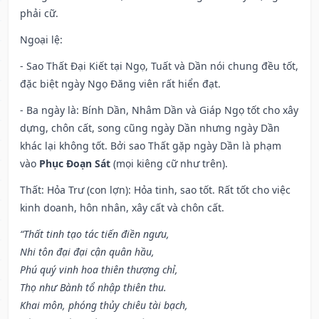
phải cữ.
Ngoại lệ
:
- Sao Thất Đại Kiết tại Ngọ, Tuất và Dần nói chung đều tốt,
đặc biệt ngày Ngọ Đăng viên rất hiển đạt.
- Ba ngày là: Bính Dần, Nhâm Dần và Giáp Ngọ tốt cho xây
dựng, chôn cất, song cũng ngày Dần nhưng ngày Dần
khác lại không tốt. Bởi sao Thất gặp ngày Dần là phạm
vào
Phục Đoạn Sát
(mọi kiêng cữ như trên).
Thất: Hỏa Trư (con lợn): Hỏa tinh, sao tốt. Rất tốt cho việc
kinh doanh, hôn nhân, xây cất và chôn cất.
“Thất tinh tạo tác tiến điền ngưu,
Nhi tôn đại đại cận quân hầu,
Phú quý vinh hoa thiên thượng chỉ,
Thọ như Bành tổ nhập thiên thu.
Khai môn, phóng thủy chiêu tài bạch,