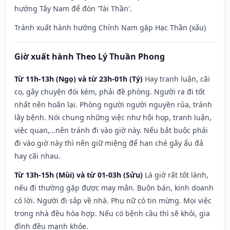
hướng Tây Nam để đón 'Tài Thần'.
Tránh xuất hành hướng Chính Nam gặp Hạc Thần (xấu)
Giờ xuất hành Theo Lý Thuần Phong
Từ 11h-13h (Ngọ) và từ 23h-01h (Tý)
Hay tranh luận, cãi
cọ, gây chuyện đói kém, phải đề phòng. Người ra đi tốt
nhất nên hoãn lại. Phòng người người nguyền rủa, tránh
lây bệnh. Nói chung những việc như hội họp, tranh luận,
việc quan,…nên tránh đi vào giờ này. Nếu bắt buộc phải
đi vào giờ này thì nên giữ miệng để hạn ché gây ẩu đả
hay cãi nhau.
Từ 13h-15h (Mùi) và từ 01-03h (Sửu)
Là giờ rất tốt lành,
nếu đi thường gặp được may mắn. Buôn bán, kinh doanh
có lời. Người đi sắp về nhà. Phụ nữ có tin mừng. Mọi việc
trong nhà đều hòa hợp. Nếu có bệnh cầu thì sẽ khỏi, gia
đình đều mạnh khỏe.