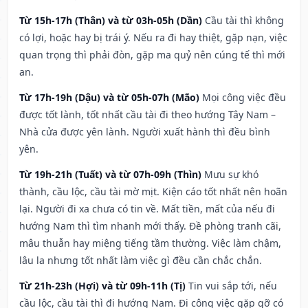
Từ 15h-17h (Thân) và từ 03h-05h (Dần)
Cầu tài thì không
có lợi, hoặc hay bị trái ý. Nếu ra đi hay thiệt, gặp nạn, việc
quan trọng thì phải đòn, gặp ma quỷ nên cúng tế thì mới
an.
Từ 17h-19h (Dậu) và từ 05h-07h (Mão)
Mọi công việc đều
được tốt lành, tốt nhất cầu tài đi theo hướng Tây Nam –
Nhà cửa được yên lành. Người xuất hành thì đều bình
yên.
Từ 19h-21h (Tuất) và từ 07h-09h (Thìn)
Mưu sự khó
thành, cầu lộc, cầu tài mờ mịt. Kiện cáo tốt nhất nên hoãn
lại. Người đi xa chưa có tin về. Mất tiền, mất của nếu đi
hướng Nam thì tìm nhanh mới thấy. Đề phòng tranh cãi,
mâu thuẫn hay miệng tiếng tầm thường. Việc làm chậm,
lâu la nhưng tốt nhất làm việc gì đều cần chắc chắn.
Từ 21h-23h (Hợi) và từ 09h-11h (Tị)
Tin vui sắp tới, nếu
cầu lộc, cầu tài thì đi hướng Nam. Đi công việc gặp gỡ có