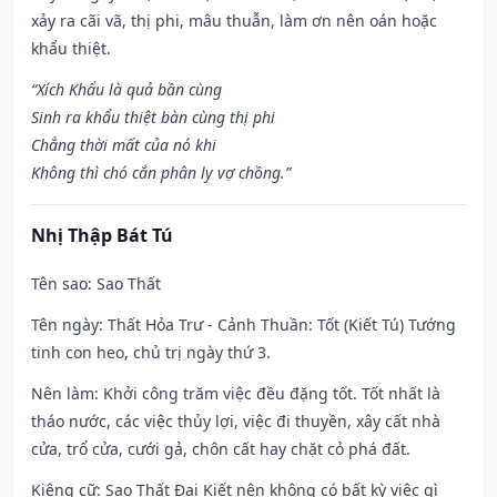
xảy ra cãi vã, thị phi, mâu thuẫn, làm ơn nên oán hoặc
khẩu thiệt.
“Xích Khẩu là quả bần cùng
Sinh ra khẩu thiệt bàn cùng thị phi
Chẳng thời mất của nó khi
Không thì chó cắn phân ly vợ chồng.”
Nhị Thập Bát Tú
Tên sao
: Sao Thất
Tên ngày
: Thất Hỏa Trư - Cảnh Thuần: Tốt (Kiết Tú) Tướng
tinh con heo, chủ trị ngày thứ 3.
Nên làm
: Khởi công trăm việc đều đặng tốt. Tốt nhất là
tháo nước, các việc thủy lợi, việc đi thuyền, xây cất nhà
cửa, trổ cửa, cưới gả, chôn cất hay chặt cỏ phá đất.
Kiêng cữ
: Sao Thất Đại Kiết nên không có bất kỳ việc gì