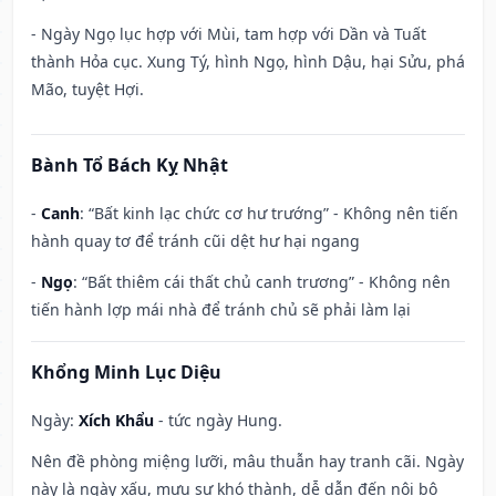
- Ngày Ngọ lục hợp với Mùi, tam hợp với Dần và Tuất
thành Hỏa cục. Xung Tý, hình Ngọ, hình Dậu, hại Sửu, phá
Mão, tuyệt Hợi.
Bành Tổ Bách Kỵ Nhật
-
Canh
: “Bất kinh lạc chức cơ hư trướng” - Không nên tiến
hành quay tơ để tránh cũi dệt hư hại ngang
-
Ngọ
: “Bất thiêm cái thất chủ canh trương” - Không nên
tiến hành lợp mái nhà để tránh chủ sẽ phải làm lại
Khổng Minh Lục Diệu
Ngày:
Xích Khẩu
- tức ngày Hung.
Nên đề phòng miệng lưỡi, mâu thuẫn hay tranh cãi. Ngày
này là ngày xấu, mưu sự khó thành, dễ dẫn đến nội bộ