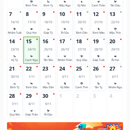
🐉
🐍
🐎
🐐
🐒
🐓
Bính Thìn
Đinh Tỵ
Mậu Ngọ
Kỷ Mùi
Canh Thân
Tân Dậu
7
8
9
10
11
12
13
16/10
17/10
18/10
19/10
20/10
21/10
22/10
🐕
🐖
🐀
🐂
🐅
🐈
🐉
Nhâm Tuất
Quý Hợi
Giáp Tý
Ất Sửu
Bính Dần
Đinh Mão
Mậu Thìn
14
15
16
17
18
19
20
23/10
24/10
25/10
26/10
27/10
28/10
29/10
🐍
🐎
🐐
🐒
🐓
🐕
🐖
Kỷ Tỵ
Canh Ngọ
Tân Mùi
Nhâm Thân
Quý Dậu
Giáp Tuất
Ất Hợi
21
22
23
24
25
26
27
30/10
1/11
2/11
3/11
4/11
5/11
6/11
🐀
🐂
🐅
🐈
🐉
🐍
🐎
Bính Tý
Đinh Sửu
Mậu Dần
Kỷ Mão
Canh Thìn
Tân Tỵ
Nhâm Ngọ
28
29
30
1
2
3
4
7/11
8/11
9/11
🐐
🐒
🐓
Quý Mùi
Giáp Thân
Ất Dậu