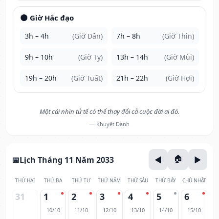
🌑 Giờ Hắc đạo
3h – 4h
(Giờ Dần)
7h – 8h
(Giờ Thìn)
9h – 10h
(Giờ Tỵ)
13h – 14h
(Giờ Mùi)
19h – 20h
(Giờ Tuất)
21h – 22h
(Giờ Hợi)
Một cái nhìn tử tế có thể thay đổi cả cuộc đời ai đó.
— Khuyết Danh
Lịch Tháng 11 Năm 2033
THỨ HAI
THỨ BA
THỨ TƯ
THỨ NĂM
THỨ SÁU
THỨ BẢY
CHỦ NHẬT
31
1
2
3
4
5
6
10/10
11/10
12/10
13/10
14/10
15/10