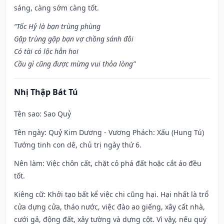
sáng, càng sớm càng tốt.
“Tốc Hỷ là bạn trùng phùng
Gặp trùng gặp bạn vợ chồng sánh đôi
Có tài có lộc hẳn hoi
Cầu gì cũng được mừng vui thỏa lòng”
Nhị Thập Bát Tú
Tên sao
: Sao Quỷ
Tên ngày
: Quỷ Kim Dương - Vương Phách: Xấu (Hung Tú)
Tướng tinh con dê, chủ trị ngày thứ 6.
Nên làm
: Việc chôn cất, chặt cỏ phá đất hoặc cắt áo đều
tốt.
Kiêng cữ
: Khởi tạo bất kể việc chi cũng hại. Hại nhất là trổ
cửa dựng cửa, tháo nước, việc đào ao giếng, xây cất nhà,
cưới gả, động đất, xây tường và dựng cột. Vì vậy, nếu quý