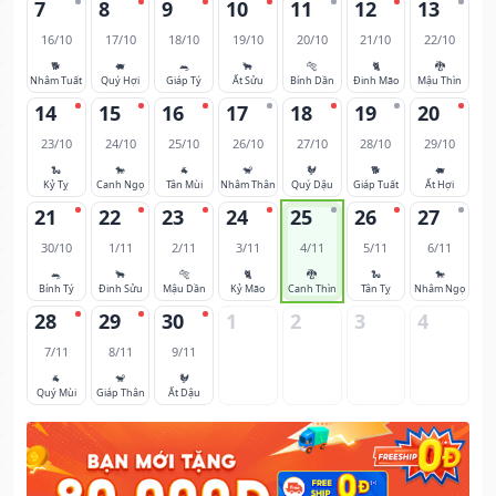
7
8
9
10
11
12
13
16/10
17/10
18/10
19/10
20/10
21/10
22/10
🐕
🐖
🐀
🐂
🐅
🐈
🐉
Nhâm Tuất
Quý Hợi
Giáp Tý
Ất Sửu
Bính Dần
Đinh Mão
Mậu Thìn
14
15
16
17
18
19
20
23/10
24/10
25/10
26/10
27/10
28/10
29/10
🐍
🐎
🐐
🐒
🐓
🐕
🐖
Kỷ Tỵ
Canh Ngọ
Tân Mùi
Nhâm Thân
Quý Dậu
Giáp Tuất
Ất Hợi
21
22
23
24
25
26
27
30/10
1/11
2/11
3/11
4/11
5/11
6/11
🐀
🐂
🐅
🐈
🐉
🐍
🐎
Bính Tý
Đinh Sửu
Mậu Dần
Kỷ Mão
Canh Thìn
Tân Tỵ
Nhâm Ngọ
28
29
30
1
2
3
4
7/11
8/11
9/11
🐐
🐒
🐓
Quý Mùi
Giáp Thân
Ất Dậu