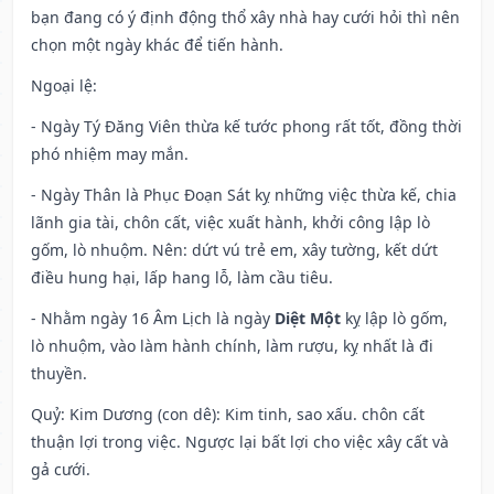
bạn đang có ý định động thổ xây nhà hay cưới hỏi thì nên
chọn một ngày khác để tiến hành.
Ngoại lệ
:
- Ngày Tý Đăng Viên thừa kế tước phong rất tốt, đồng thời
phó nhiệm may mắn.
- Ngày Thân là Phục Đoạn Sát kỵ những việc thừa kế, chia
lãnh gia tài, chôn cất, việc xuất hành, khởi công lập lò
gốm, lò nhuộm. Nên: dứt vú trẻ em, xây tường, kết dứt
điều hung hại, lấp hang lỗ, làm cầu tiêu.
- Nhằm ngày 16 Âm Lịch là ngày
Diệt Một
kỵ lập lò gốm,
lò nhuộm, vào làm hành chính, làm rượu, kỵ nhất là đi
thuyền.
Quỷ: Kim Dương (con dê): Kim tinh, sao xấu. chôn cất
thuận lợi trong việc. Ngược lại bất lợi cho việc xây cất và
gả cưới.