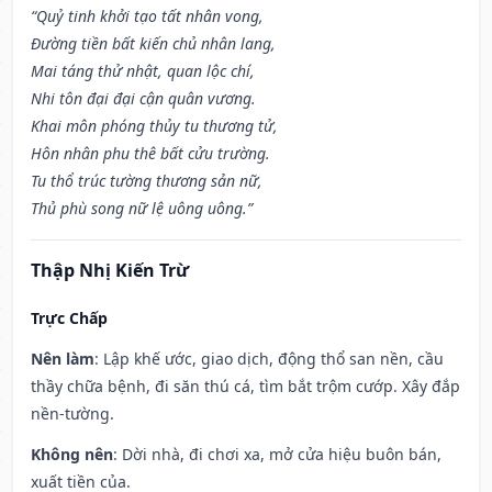
“Quỷ tinh khởi tạo tất nhân vong,
Đường tiền bất kiến chủ nhân lang,
Mai táng thử nhật, quan lộc chí,
Nhi tôn đại đại cận quân vương.
Khai môn phóng thủy tu thương tử,
Hôn nhân phu thê bất cửu trường.
Tu thổ trúc tường thương sản nữ,
Thủ phù song nữ lệ uông uông.”
Thập Nhị Kiến Trừ
Trực Chấp
Nên làm
: Lập khế ước, giao dịch, động thổ san nền, cầu
thầy chữa bệnh, đi săn thú cá, tìm bắt trộm cướp. Xây đắp
nền-tường.
Không nên
: Dời nhà, đi chơi xa, mở cửa hiệu buôn bán,
xuất tiền của.