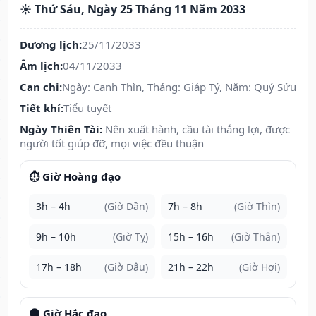
☀️ Thứ Sáu, Ngày 25 Tháng 11 Năm 2033
Dương lịch:
25/11/2033
Âm lịch:
04/11/2033
Can chi:
Ngày: Canh Thìn, Tháng: Giáp Tý, Năm: Quý Sửu
Tiết khí:
Tiểu tuyết
Ngày Thiên Tài:
Nên xuất hành, cầu tài thắng lợi, được
người tốt giúp đỡ, mọi việc đều thuận
⏱️ Giờ Hoàng đạo
3h – 4h
(Giờ Dần)
7h – 8h
(Giờ Thìn)
9h – 10h
(Giờ Tỵ)
15h – 16h
(Giờ Thân)
17h – 18h
(Giờ Dậu)
21h – 22h
(Giờ Hợi)
🌑 Giờ Hắc đạo