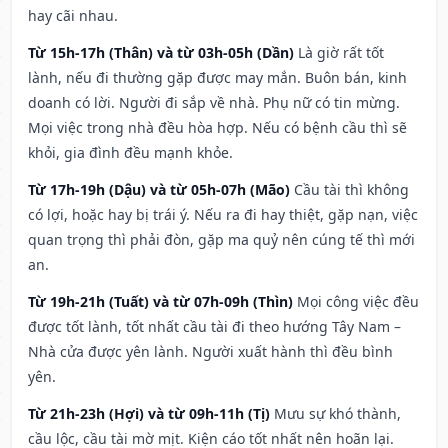
hay cãi nhau.
Từ 15h-17h (Thân) và từ 03h-05h (Dần)
Là giờ rất tốt
lành, nếu đi thường gặp được may mắn. Buôn bán, kinh
doanh có lời. Người đi sắp về nhà. Phụ nữ có tin mừng.
Mọi việc trong nhà đều hòa hợp. Nếu có bệnh cầu thì sẽ
khỏi, gia đình đều mạnh khỏe.
Từ 17h-19h (Dậu) và từ 05h-07h (Mão)
Cầu tài thì không
có lợi, hoặc hay bị trái ý. Nếu ra đi hay thiệt, gặp nạn, việc
quan trọng thì phải đòn, gặp ma quỷ nên cúng tế thì mới
an.
Từ 19h-21h (Tuất) và từ 07h-09h (Thìn)
Mọi công việc đều
được tốt lành, tốt nhất cầu tài đi theo hướng Tây Nam –
Nhà cửa được yên lành. Người xuất hành thì đều bình
yên.
Từ 21h-23h (Hợi) và từ 09h-11h (Tị)
Mưu sự khó thành,
cầu lộc, cầu tài mờ mịt. Kiện cáo tốt nhất nên hoãn lại.