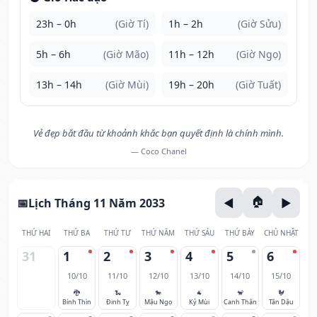
23h – 0h
(Giờ Tí)
1h – 2h
(Giờ Sửu)
5h – 6h
(Giờ Mão)
11h – 12h
(Giờ Ngọ)
13h – 14h
(Giờ Mùi)
19h – 20h
(Giờ Tuất)
Vẻ đẹp bắt đầu từ khoảnh khắc bạn quyết định là chính mình.
— Coco Chanel
Lịch Tháng 11 Năm 2033
THỨ HAI
THỨ BA
THỨ TƯ
THỨ NĂM
THỨ SÁU
THỨ BẢY
CHỦ NHẬT
31
1
2
3
4
5
6
10/10
11/10
12/10
13/10
14/10
15/10
🐉
🐍
🐎
🐐
🐒
🐓
Bính Thìn
Đinh Tỵ
Mậu Ngọ
Kỷ Mùi
Canh Thân
Tân Dậu