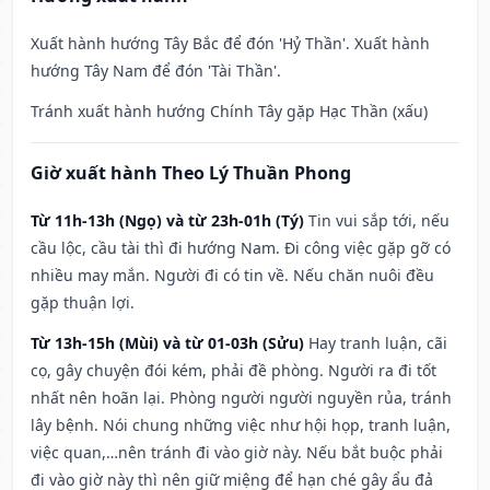
Xuất hành hướng Tây Bắc để đón 'Hỷ Thần'. Xuất hành
hướng Tây Nam để đón 'Tài Thần'.
Tránh xuất hành hướng Chính Tây gặp Hạc Thần (xấu)
Giờ xuất hành Theo Lý Thuần Phong
Từ 11h-13h (Ngọ) và từ 23h-01h (Tý)
Tin vui sắp tới, nếu
cầu lộc, cầu tài thì đi hướng Nam. Đi công việc gặp gỡ có
nhiều may mắn. Người đi có tin về. Nếu chăn nuôi đều
gặp thuận lợi.
Từ 13h-15h (Mùi) và từ 01-03h (Sửu)
Hay tranh luận, cãi
cọ, gây chuyện đói kém, phải đề phòng. Người ra đi tốt
nhất nên hoãn lại. Phòng người người nguyền rủa, tránh
lây bệnh. Nói chung những việc như hội họp, tranh luận,
việc quan,…nên tránh đi vào giờ này. Nếu bắt buộc phải
đi vào giờ này thì nên giữ miệng để hạn ché gây ẩu đả