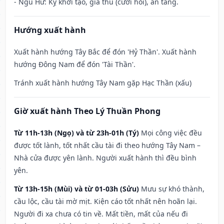
- Ngũ Hư: Kỵ khởi tạo, giá thú (cưới hỏi), an táng.
Hướng xuất hành
Xuất hành hướng Tây Bắc để đón 'Hỷ Thần'. Xuất hành
hướng Đông Nam để đón 'Tài Thần'.
Tránh xuất hành hướng Tây Nam gặp Hạc Thần (xấu)
Giờ xuất hành Theo Lý Thuần Phong
Từ 11h-13h (Ngọ) và từ 23h-01h (Tý)
Mọi công việc đều
được tốt lành, tốt nhất cầu tài đi theo hướng Tây Nam –
Nhà cửa được yên lành. Người xuất hành thì đều bình
yên.
Từ 13h-15h (Mùi) và từ 01-03h (Sửu)
Mưu sự khó thành,
cầu lộc, cầu tài mờ mịt. Kiện cáo tốt nhất nên hoãn lại.
Người đi xa chưa có tin về. Mất tiền, mất của nếu đi