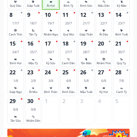
🐓
🐕
🐖
🐀
🐂
🐅
🐈
Quý Dậu
Giáp Tuất
Ất Hợi
Bính Tý
Đinh Sửu
Mậu Dần
Kỷ Mão
8
9
10
11
12
13
14
17/7
18/7
19/7
20/7
21/7
22/7
23/7
🐉
🐍
🐎
🐐
🐒
🐓
🐕
Canh Thìn
Tân Tỵ
Nhâm Ngọ
Quý Mùi
Giáp Thân
Ất Dậu
Bính Tuất
15
16
17
18
19
20
21
24/7
25/7
26/7
27/7
28/7
29/7
30/7
🐖
🐀
🐂
🐅
🐈
🐉
🐍
Đinh Hợi
Mậu Tý
Kỷ Sửu
Canh Dần
Tân Mão
Nhâm Thìn
Quý Tỵ
22
23
24
25
26
27
28
1/8
2/8
3/8
4/8
5/8
6/8
7/8
🐎
🐐
🐒
🐓
🐕
🐖
🐀
Giáp Ngọ
Ất Mùi
Bính Thân
Đinh Dậu
Mậu Tuất
Kỷ Hợi
Canh Tý
29
30
1
2
3
4
5
8/8
9/8
🐂
🐅
Tân Sửu
Nhâm Dần