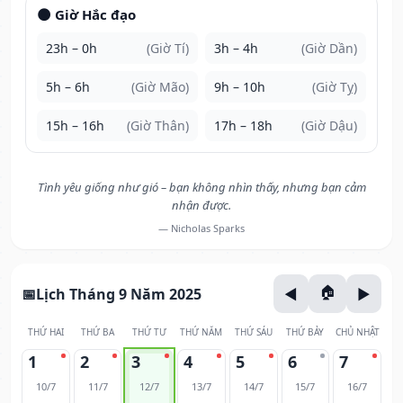
🌑 Giờ Hắc đạo
23h – 0h
(Giờ Tí)
3h – 4h
(Giờ Dần)
5h – 6h
(Giờ Mão)
9h – 10h
(Giờ Tỵ)
15h – 16h
(Giờ Thân)
17h – 18h
(Giờ Dậu)
Tình yêu giống như gió – bạn không nhìn thấy, nhưng bạn cảm
nhận được.
— Nicholas Sparks
Lịch Tháng 9 Năm 2025
THỨ HAI
THỨ BA
THỨ TƯ
THỨ NĂM
THỨ SÁU
THỨ BẢY
CHỦ NHẬT
1
2
3
4
5
6
7
10/7
11/7
12/7
13/7
14/7
15/7
16/7