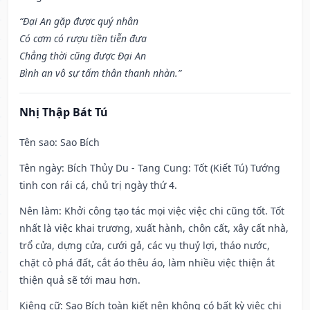
“Đại An gặp được quý nhân
Có cơm có rượu tiền tiễn đưa
Chẳng thời cũng được Đại An
Bình an vô sự tấm thân thanh nhàn.”
Nhị Thập Bát Tú
Tên sao
: Sao Bích
Tên ngày
: Bích Thủy Du - Tang Cung: Tốt (Kiết Tú) Tướng
tinh con rái cá, chủ trị ngày thứ 4.
Nên làm
: Khởi công tạo tác mọi việc việc chi cũng tốt. Tốt
nhất là việc khai trương, xuất hành, chôn cất, xây cất nhà,
trổ cửa, dựng cửa, cưới gả, các vụ thuỷ lợi, tháo nước,
chặt cỏ phá đất, cắt áo thêu áo, làm nhiều việc thiện ắt
thiện quả sẽ tới mau hơn.
Kiêng cữ
: Sao Bích toàn kiết nên không có bất kỳ việc chi