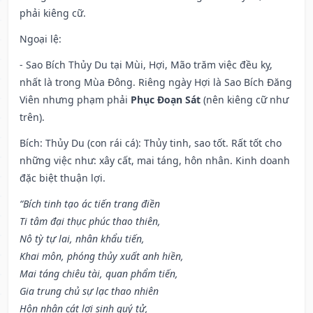
phải kiêng cữ.
Ngoại lệ
:
- Sao Bích Thủy Du tại Mùi, Hợi, Mão trăm việc đều kỵ,
nhất là trong Mùa Đông. Riêng ngày Hợi là Sao Bích Đăng
Viên nhưng phạm phải
Phục Đoạn Sát
(nên kiêng cữ như
trên).
Bích: Thủy Du (con rái cá): Thủy tinh, sao tốt. Rất tốt cho
những việc như: xây cất, mai táng, hôn nhân. Kinh doanh
đặc biệt thuận lợi.
“Bích tinh tạo ác tiến trang điền
Ti tâm đại thục phúc thao thiên,
Nô tỳ tự lai, nhân khẩu tiến,
Khai môn, phóng thủy xuất anh hiền,
Mai táng chiêu tài, quan phẩm tiến,
Gia trung chủ sự lạc thao nhiên
Hôn nhân cát lợi sinh quý tử,