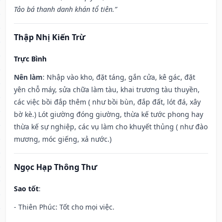
Tảo bá thanh danh khán tổ tiên.”
Thập Nhị Kiến Trừ
Trực Bình
Nên làm
: Nhập vào kho, đặt táng, gắn cửa, kê gác, đặt
yên chỗ máy, sửa chữa làm tàu, khai trương tàu thuyền,
các việc bồi đắp thêm ( như bồi bùn, đắp đất, lót đá, xây
bờ kè.) Lót giường đóng giường, thừa kế tước phong hay
thừa kế sự nghiệp, các vụ làm cho khuyết thủng ( như đào
mương, móc giếng, xả nước.)
Ngọc Hạp Thông Thư
Sao tốt
:
- Thiên Phúc: Tốt cho mọi việc.