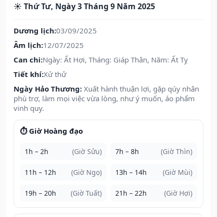
☀️ Thứ Tư, Ngày 3 Tháng 9 Năm 2025
Dương lịch:
03/09/2025
Âm lịch:
12/07/2025
Can chi:
Ngày: Ất Hợi, Tháng: Giáp Thân, Năm: Ất Tỵ
Tiết khí:
Xử thử
Ngày Hảo Thương:
Xuất hành thuận lợi, gặp qúy nhân
phù trợ, làm mọi việc vừa lòng, như ý muốn, áo phẩm
vinh quy.
⏱️ Giờ Hoàng đạo
1h – 2h
(Giờ Sửu)
7h – 8h
(Giờ Thìn)
11h – 12h
(Giờ Ngọ)
13h – 14h
(Giờ Mùi)
19h – 20h
(Giờ Tuất)
21h – 22h
(Giờ Hợi)