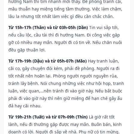
hướng Nam thì tìm nhanh mới thấy. Đề phòng tranh cãi,
mâu thuẫn hay miệng tiếng tầm thường. Việc làm chậm,
lâu la nhưng tốt nhất làm việc gì đều cần chắc chắn.
Từ 15h-17h (Thân) và từ 03h-05h (Dần)
Tin vui sắp tới,
nếu cầu lộc, cầu tài thì đi hướng Nam. Đi công việc gặp
gỡ có nhiều may mắn. Người đi có tin về. Nếu chăn nuôi
đều gặp thuận lợi.
Từ 17h-19h (Dậu) và từ 05h-07h (Mão)
Hay tranh luận,
cãi cọ, gây chuyện đói kém, phải đề phòng. Người ra đi
tốt nhất nên hoãn lại. Phòng người người nguyền rủa,
tránh lây bệnh. Nói chung những việc như hội họp, tranh
luận, việc quan,…nên tránh đi vào giờ này. Nếu bắt buộc
phải đi vào giờ này thì nên giữ miệng để hạn ché gây ẩu
đả hay cãi nhau.
Từ 19h-21h (Tuất) và từ 07h-09h (Thìn)
Là giờ rất tốt
lành, nếu đi thường gặp được may mắn. Buôn bán, kinh
doanh có lời. Người đi sắp về nhà. Phụ nữ có tin mừng.