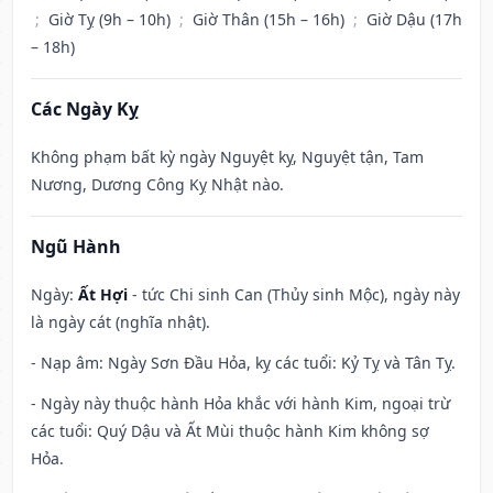
;
Giờ Tỵ (9h – 10h)
;
Giờ Thân (15h – 16h)
;
Giờ Dậu (17h
– 18h)
Các Ngày Kỵ
Không phạm bất kỳ ngày Nguyệt kỵ, Nguyệt tận, Tam
Nương, Dương Công Kỵ Nhật nào.
Ngũ Hành
Ngày:
Ất Hợi
- tức Chi sinh Can (Thủy sinh Mộc), ngày này
là ngày cát (nghĩa nhật).
- Nạp âm: Ngày Sơn Đầu Hỏa, kỵ các tuổi: Kỷ Tỵ và Tân Tỵ.
- Ngày này thuộc hành Hỏa khắc với hành Kim, ngoại trừ
các tuổi: Quý Dậu và Ất Mùi thuộc hành Kim không sợ
Hỏa.