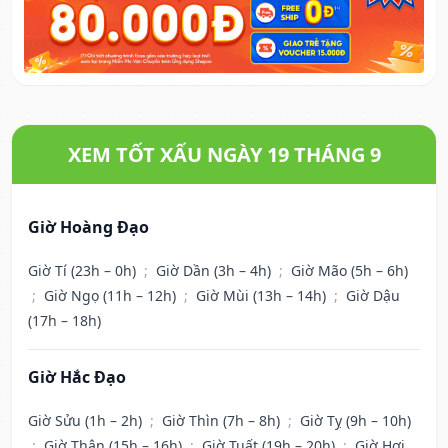
XEM TỐT XẤU NGÀY 19 THÁNG 9
Giờ Hoàng Đạo
Giờ Tí (23h – 0h)
;
Giờ Dần (3h – 4h)
;
Giờ Mão (5h – 6h)
;
Giờ Ngọ (11h – 12h)
;
Giờ Mùi (13h – 14h)
;
Giờ Dậu
(17h – 18h)
Giờ Hắc Đạo
Giờ Sửu (1h – 2h)
;
Giờ Thìn (7h – 8h)
;
Giờ Tỵ (9h – 10h)
;
Giờ Thân (15h – 16h)
;
Giờ Tuất (19h – 20h)
;
Giờ Hợi