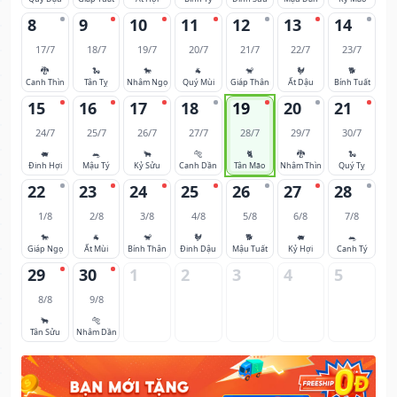
8
9
10
11
12
13
14
17/7
18/7
19/7
20/7
21/7
22/7
23/7
🐉
🐍
🐎
🐐
🐒
🐓
🐕
Canh Thìn
Tân Tỵ
Nhâm Ngọ
Quý Mùi
Giáp Thân
Ất Dậu
Bính Tuất
15
16
17
18
19
20
21
24/7
25/7
26/7
27/7
28/7
29/7
30/7
🐖
🐀
🐂
🐅
🐈
🐉
🐍
Đinh Hợi
Mậu Tý
Kỷ Sửu
Canh Dần
Tân Mão
Nhâm Thìn
Quý Tỵ
22
23
24
25
26
27
28
1/8
2/8
3/8
4/8
5/8
6/8
7/8
🐎
🐐
🐒
🐓
🐕
🐖
🐀
Giáp Ngọ
Ất Mùi
Bính Thân
Đinh Dậu
Mậu Tuất
Kỷ Hợi
Canh Tý
29
30
1
2
3
4
5
8/8
9/8
🐂
🐅
Tân Sửu
Nhâm Dần