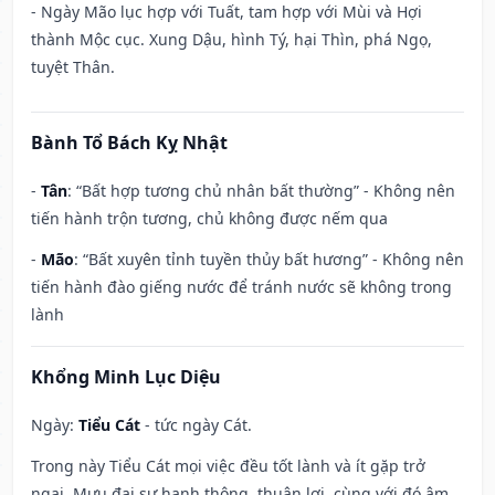
- Ngày Mão lục hợp với Tuất, tam hợp với Mùi và Hợi
thành Mộc cục. Xung Dậu, hình Tý, hại Thìn, phá Ngọ,
tuyệt Thân.
Bành Tổ Bách Kỵ Nhật
-
Tân
: “Bất hợp tương chủ nhân bất thường” - Không nên
tiến hành trộn tương, chủ không được nếm qua
-
Mão
: “Bất xuyên tỉnh tuyền thủy bất hương” - Không nên
tiến hành đào giếng nước để tránh nước sẽ không trong
lành
Khổng Minh Lục Diệu
Ngày:
Tiểu Cát
- tức ngày Cát.
Trong này Tiểu Cát mọi việc đều tốt lành và ít gặp trở
ngại. Mưu đại sự hanh thông, thuận lợi, cùng với đó âm