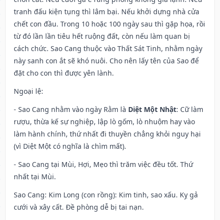
tranh đấu kiện tụng thì lâm bại. Nếu khởi dựng nhà cửa
chết con đầu. Trong 10 hoặc 100 ngày sau thì gặp họa, rồi
từ đó lần lần tiêu hết ruộng đất, còn nếu làm quan bị
cách chức. Sao Cang thuộc vào Thất Sát Tinh, nhằm ngày
này sanh con ắt sẽ khó nuôi. Cho nên lấy tên của Sao để
đặt cho con thì được yên lành.
Ngoại lệ
:
- Sao Cang nhằm vào ngày Rằm là
Diệt Một Nhật
: Cữ làm
rượu, thừa kế sự nghiệp, lập lò gốm, lò nhuộm hay vào
làm hành chính, thứ nhất đi thuyền chẳng khỏi nguy hại
(vì Diệt Một có nghĩa là chìm mất).
- Sao Cang tại Mùi, Hợi, Mẹo thì trăm việc đều tốt. Thứ
nhất tại Mùi.
Sao Cang: Kim Long (con rồng): Kim tinh, sao xấu. Kỵ gả
cưới và xây cất. Đề phòng dễ bị tai nạn.