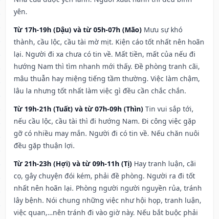
yên.
Từ 17h-19h (Dậu) và từ 05h-07h (Mão)
Mưu sự khó
thành, cầu lộc, cầu tài mờ mịt. Kiện cáo tốt nhất nên hoãn
lại. Người đi xa chưa có tin về. Mất tiền, mất của nếu đi
hướng Nam thì tìm nhanh mới thấy. Đề phòng tranh cãi,
mâu thuẫn hay miệng tiếng tầm thường. Việc làm chậm,
lâu la nhưng tốt nhất làm việc gì đều cần chắc chắn.
Từ 19h-21h (Tuất) và từ 07h-09h (Thìn)
Tin vui sắp tới,
nếu cầu lộc, cầu tài thì đi hướng Nam. Đi công việc gặp
gỡ có nhiều may mắn. Người đi có tin về. Nếu chăn nuôi
đều gặp thuận lợi.
Từ 21h-23h (Hợi) và từ 09h-11h (Tị)
Hay tranh luận, cãi
cọ, gây chuyện đói kém, phải đề phòng. Người ra đi tốt
nhất nên hoãn lại. Phòng người người nguyền rủa, tránh
lây bệnh. Nói chung những việc như hội họp, tranh luận,
việc quan,…nên tránh đi vào giờ này. Nếu bắt buộc phải