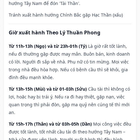
hướng Tây Nam để đón 'Tài Thần'.
Tránh xuất hành hướng Chính Bắc gặp Hạc Thần (xấu)
Giờ xuất hành Theo Lý Thuần Phong
Từ 11h-13h (Ngọ) và từ 23h-01h (Tý)
Là giờ rất tốt lành,
nếu đi thường gặp được may mắn. Buôn bán, kinh doanh
có lời. Người đi sắp về nhà. Phụ nữ có tin mừng. Mọi việc
trong nhà đều hòa hợp. Nếu có bệnh cầu thì sẽ khỏi, gia
đình đều mạnh khỏe.
Từ 13h-15h (Mùi) và từ 01-03h (Sửu)
Cầu tài thì không có
lợi, hoặc hay bị trái ý. Nếu ra đi hay thiệt, gặp nạn, việc
quan trọng thì phải đòn, gặp ma quỷ nên cúng tế thì mới
an.
Từ 15h-17h (Thân) và từ 03h-05h (Dần)
Mọi công việc đều
được tốt lành, tốt nhất cầu tài đi theo hướng Tây Nam –
Nhà cửa được yên lành. Người xuất hành thì đều bình