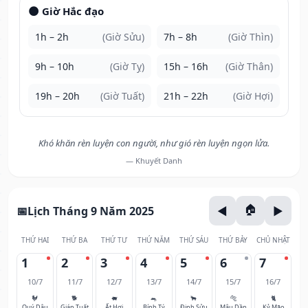
🌑 Giờ Hắc đạo
1h – 2h
(Giờ Sửu)
7h – 8h
(Giờ Thìn)
9h – 10h
(Giờ Tỵ)
15h – 16h
(Giờ Thân)
19h – 20h
(Giờ Tuất)
21h – 22h
(Giờ Hợi)
Khó khăn rèn luyện con người, như gió rèn luyện ngọn lửa.
— Khuyết Danh
Lịch Tháng 9 Năm 2025
THỨ HAI
THỨ BA
THỨ TƯ
THỨ NĂM
THỨ SÁU
THỨ BẢY
CHỦ NHẬT
1
2
3
4
5
6
7
10/7
11/7
12/7
13/7
14/7
15/7
16/7
🐓
🐕
🐖
🐀
🐂
🐅
🐈
Quý Dậu
Giáp Tuất
Ất Hợi
Bính Tý
Đinh Sửu
Mậu Dần
Kỷ Mão