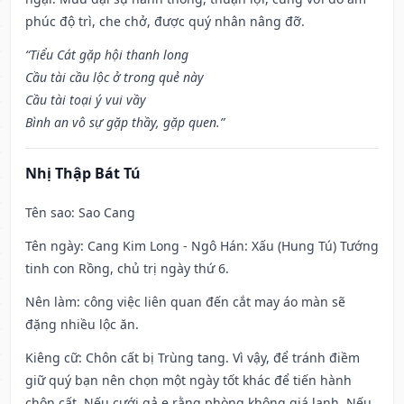
phúc độ trì, che chở, được quý nhân nâng đỡ.
“Tiểu Cát gặp hội thanh long
Cầu tài cầu lộc ở trong quẻ này
Cầu tài toại ý vui vầy
Bình an vô sự gặp thầy, gặp quen.”
Nhị Thập Bát Tú
Tên sao
: Sao Cang
Tên ngày
: Cang Kim Long - Ngô Hán: Xấu (Hung Tú) Tướng
tinh con Rồng, chủ trị ngày thứ 6.
Nên làm
: công việc liên quan đến cắt may áo màn sẽ
đặng nhiều lộc ăn.
Kiêng cữ
: Chôn cất bị Trùng tang. Vì vậy, để tránh điềm
giữ quý bạn nên chọn một ngày tốt khác để tiến hành
chôn cất. Nếu cưới gả e rằng phòng không giá lạnh. Nếu