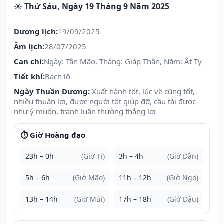
☀️ Thứ Sáu, Ngày 19 Tháng 9 Năm 2025
Dương lịch:
19/09/2025
Âm lịch:
28/07/2025
Can chi:
Ngày: Tân Mão, Tháng: Giáp Thân, Năm: Ất Tỵ
Tiết khí:
Bạch lộ
Ngày Thuần Dương:
Xuất hành tốt, lúc về cũng tốt,
nhiều thuận lợi, được người tốt giúp đỡ, cầu tài được
như ý muốn, tranh luận thường thắng lợi
⏱️ Giờ Hoàng đạo
23h – 0h
(Giờ Tí)
3h – 4h
(Giờ Dần)
5h – 6h
(Giờ Mão)
11h – 12h
(Giờ Ngọ)
13h – 14h
(Giờ Mùi)
17h – 18h
(Giờ Dậu)