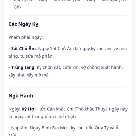
– 18h)
Các Ngày Kỵ
Phạm phải ngày:
-
Sát Chủ Âm
: Ngày Sát Chủ Âm là ngày kỵ các việc về mai
táng, tu sửa mộ phần.
-
Trùng tang
: Kỵ chôn cất, cưới xin, vợ chồng xuất hành,
xây nhà, xây mồ mả.
Ngũ Hành
Ngày:
Kỷ Hợi
- tức Can khắc Chi (Thổ khắc Thủy), ngày này
là ngày cát trung bình (chế nhật).
- Nạp âm: Ngày Bình Địa Mộc, kỵ các tuổi: Quý Tỵ và Ất
Mùi.