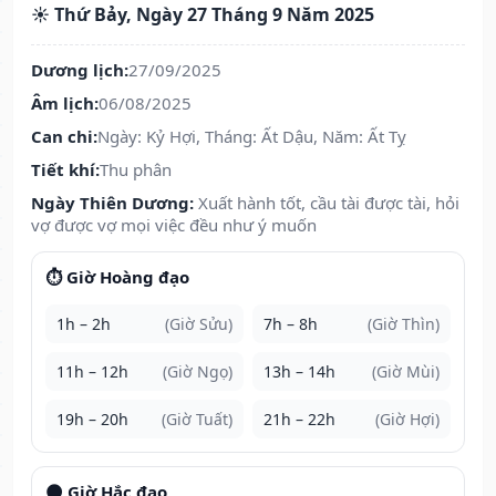
☀️ Thứ Bảy, Ngày 27 Tháng 9 Năm 2025
Dương lịch:
27/09/2025
Âm lịch:
06/08/2025
Can chi:
Ngày: Kỷ Hợi, Tháng: Ất Dậu, Năm: Ất Tỵ
Tiết khí:
Thu phân
Ngày Thiên Dương:
Xuất hành tốt, cầu tài được tài, hỏi
vợ được vợ mọi việc đều như ý muốn
⏱️ Giờ Hoàng đạo
1h – 2h
(Giờ Sửu)
7h – 8h
(Giờ Thìn)
11h – 12h
(Giờ Ngọ)
13h – 14h
(Giờ Mùi)
19h – 20h
(Giờ Tuất)
21h – 22h
(Giờ Hợi)
🌑 Giờ Hắc đạo