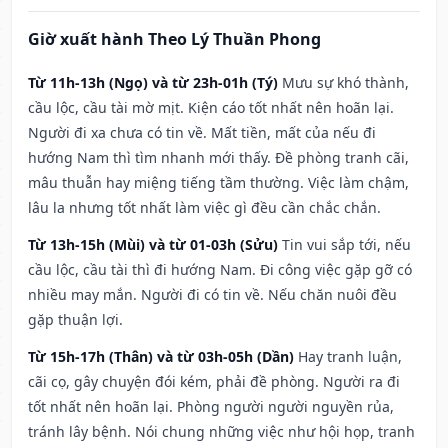
Giờ xuất hành Theo Lý Thuần Phong
Từ 11h-13h (Ngọ) và từ 23h-01h (Tý)
Mưu sự khó thành,
cầu lộc, cầu tài mờ mịt. Kiện cáo tốt nhất nên hoãn lại.
Người đi xa chưa có tin về. Mất tiền, mất của nếu đi
hướng Nam thì tìm nhanh mới thấy. Đề phòng tranh cãi,
mâu thuẫn hay miệng tiếng tầm thường. Việc làm chậm,
lâu la nhưng tốt nhất làm việc gì đều cần chắc chắn.
Từ 13h-15h (Mùi) và từ 01-03h (Sửu)
Tin vui sắp tới, nếu
cầu lộc, cầu tài thì đi hướng Nam. Đi công việc gặp gỡ có
nhiều may mắn. Người đi có tin về. Nếu chăn nuôi đều
gặp thuận lợi.
Từ 15h-17h (Thân) và từ 03h-05h (Dần)
Hay tranh luận,
cãi cọ, gây chuyện đói kém, phải đề phòng. Người ra đi
tốt nhất nên hoãn lại. Phòng người người nguyền rủa,
tránh lây bệnh. Nói chung những việc như hội họp, tranh