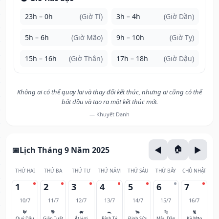
23h – 0h
(Giờ Tí)
3h – 4h
(Giờ Dần)
5h – 6h
(Giờ Mão)
9h – 10h
(Giờ Tỵ)
15h – 16h
(Giờ Thân)
17h – 18h
(Giờ Dậu)
Không ai có thể quay lại và thay đổi kết thúc, nhưng ai cũng có thể
bắt đầu và tạo ra một kết thúc mới.
— Khuyết Danh
Lịch Tháng 9 Năm 2025
THỨ HAI
THỨ BA
THỨ TƯ
THỨ NĂM
THỨ SÁU
THỨ BẢY
CHỦ NHẬT
1
2
3
4
5
6
7
10/7
11/7
12/7
13/7
14/7
15/7
16/7
🐓
🐕
🐖
🐀
🐂
🐅
🐈
Quý Dậu
Giáp Tuất
Ất Hợi
Bính Tý
Đinh Sửu
Mậu Dần
Kỷ Mão