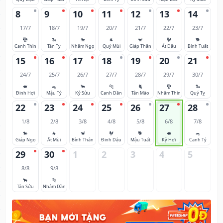
8
9
10
11
12
13
14
17/7
18/7
19/7
20/7
21/7
22/7
23/7
🐉
🐍
🐎
🐐
🐒
🐓
🐕
Canh Thìn
Tân Tỵ
Nhâm Ngọ
Quý Mùi
Giáp Thân
Ất Dậu
Bính Tuất
15
16
17
18
19
20
21
24/7
25/7
26/7
27/7
28/7
29/7
30/7
🐖
🐀
🐂
🐅
🐈
🐉
🐍
Đinh Hợi
Mậu Tý
Kỷ Sửu
Canh Dần
Tân Mão
Nhâm Thìn
Quý Tỵ
22
23
24
25
26
27
28
1/8
2/8
3/8
4/8
5/8
6/8
7/8
🐎
🐐
🐒
🐓
🐕
🐖
🐀
Giáp Ngọ
Ất Mùi
Bính Thân
Đinh Dậu
Mậu Tuất
Kỷ Hợi
Canh Tý
29
30
1
2
3
4
5
8/8
9/8
🐂
🐅
Tân Sửu
Nhâm Dần