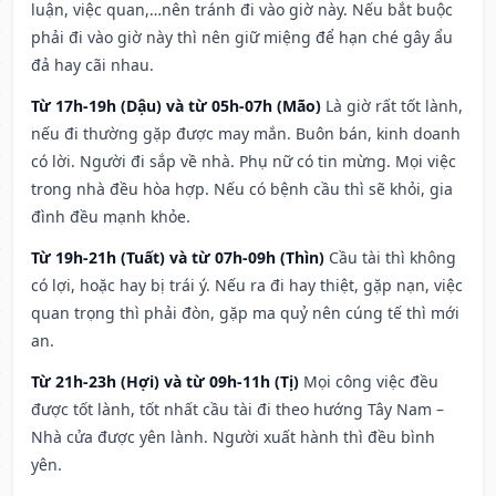
luận, việc quan,…nên tránh đi vào giờ này. Nếu bắt buộc
phải đi vào giờ này thì nên giữ miệng để hạn ché gây ẩu
đả hay cãi nhau.
Từ 17h-19h (Dậu) và từ 05h-07h (Mão)
Là giờ rất tốt lành,
nếu đi thường gặp được may mắn. Buôn bán, kinh doanh
có lời. Người đi sắp về nhà. Phụ nữ có tin mừng. Mọi việc
trong nhà đều hòa hợp. Nếu có bệnh cầu thì sẽ khỏi, gia
đình đều mạnh khỏe.
Từ 19h-21h (Tuất) và từ 07h-09h (Thìn)
Cầu tài thì không
có lợi, hoặc hay bị trái ý. Nếu ra đi hay thiệt, gặp nạn, việc
quan trọng thì phải đòn, gặp ma quỷ nên cúng tế thì mới
an.
Từ 21h-23h (Hợi) và từ 09h-11h (Tị)
Mọi công việc đều
được tốt lành, tốt nhất cầu tài đi theo hướng Tây Nam –
Nhà cửa được yên lành. Người xuất hành thì đều bình
yên.