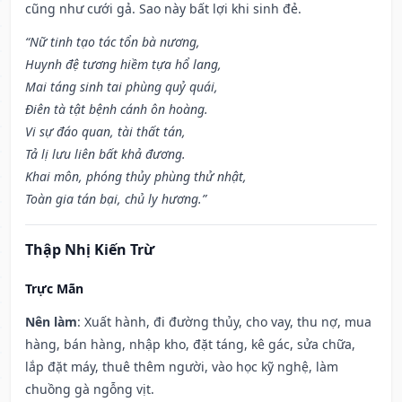
cũng như cưới gả. Sao này bất lợi khi sinh đẻ.
“Nữ tinh tạo tác tổn bà nương,
Huynh đệ tương hiềm tựa hổ lang,
Mai táng sinh tai phùng quỷ quái,
Điên tà tật bệnh cánh ôn hoàng.
Vi sự đáo quan, tài thất tán,
Tả lị lưu liên bất khả đương.
Khai môn, phóng thủy phùng thử nhật,
Toàn gia tán bại, chủ ly hương.”
Thập Nhị Kiến Trừ
Trực Mãn
Nên làm
: Xuất hành, đi đường thủy, cho vay, thu nợ, mua
hàng, bán hàng, nhập kho, đặt táng, kê gác, sửa chữa,
lắp đặt máy, thuê thêm người, vào học kỹ nghệ, làm
chuồng gà ngỗng vịt.