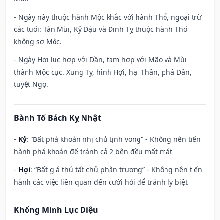
- Ngày này thuộc hành Mộc khắc với hành Thổ, ngoại trừ
các tuổi: Tân Mùi, Kỷ Dậu và Đinh Tỵ thuộc hành Thổ
không sợ Mộc.
- Ngày Hợi lục hợp với Dần, tam hợp với Mão và Mùi
thành Mộc cục. Xung Tỵ, hình Hợi, hại Thân, phá Dần,
tuyệt Ngọ.
Bành Tổ Bách Kỵ Nhật
-
Kỷ
: “Bất phá khoán nhị chủ tịnh vong” - Không nên tiến
hành phá khoán để tránh cả 2 bên đều mất mát
-
Hợi
: “Bất giá thú tất chủ phân trương” - Không nên tiến
hành các việc liên quan đến cưới hỏi để tránh ly biệt
Khổng Minh Lục Diệu