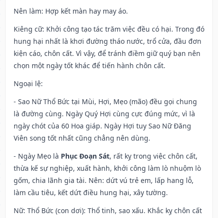
Nên làm
: Hợp kết màn hay may áo.
Kiêng cữ
: Khởi công tạo tác trăm việc đều có hại. Trong đó
hung hại nhất là khơi đường tháo nước, trổ cửa, đầu đơn
kiện cáo, chôn cất. Vì vậy, để tránh điềm giữ quý bạn nên
chọn một ngày tốt khác để tiến hành chôn cất.
Ngoại lệ
:
- Sao Nữ Thổ Bức tại Mùi, Hợi, Mẹo (mão) đều gọi chung
là đường cùng. Ngày Quý Hợi cùng cực đúng mức, vì là
ngày chót của 60 Hoa giáp. Ngày Hợi tuy Sao Nữ Đăng
Viên song tốt nhất cũng chẳng nên dùng.
- Ngày Mẹo là
Phục Đoạn Sát
, rất kỵ trong việc chôn cất,
thừa kế sự nghiệp, xuất hành, khởi công làm lò nhuộm lò
gốm, chia lãnh gia tài. Nên: dứt vú trẻ em, lấp hang lỗ,
làm cầu tiêu, kết dứt điều hung hại, xây tường.
Nữ: Thổ Bức (con dơi): Thổ tinh, sao xấu. Khắc kỵ chôn cất