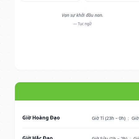
Vạn sự khởi đầu nan.
— Tục ngữ
Giờ Hoàng Đạo
Giờ Tí (23h – 0h)
;
Giờ
Giờ Hắc Đạo
Giờ Sửu (1h – 2h)
;
Gi