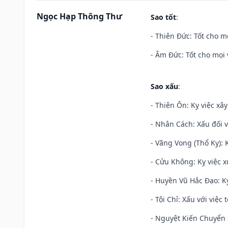
Ngọc Hạp Thông Thư
Sao tốt
:
- Thiên Đức: Tốt cho mọ
- Âm Đức: Tốt cho mọi 
Sao xấu
:
- Thiên Ôn: Kỵ việc xâ
- Nhân Cách: Xấu đối vớ
- Vãng Vong (Thổ Kỵ): K
- Cửu Không: Kỵ việc x
- Huyền Vũ Hắc Đạo: Kỵ
- Tội Chỉ: Xấu với việc 
- Nguyệt Kiến Chuyển S