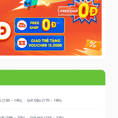
i (13h – 14h)
;
Giờ Dậu (17h – 18h)
uất (19h – 20h)
;
Giờ Hợi (21h – 22h)