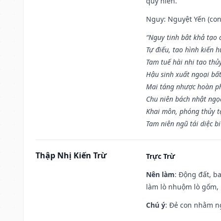
quý hiển.
Nguy: Nguyệt Yến (con 
“Nguy tinh bât khả tạo
Tự điếu, tao hình kiến 
Tam tuế hài nhi tao thủ
Hậu sinh xuất ngoại bấ
Mai táng nhược hoàn p
Chu niên bách nhật ngọ
Khai môn, phóng thủy t
Tam niên ngũ tái diệc b
Thập Nhị Kiến Trừ
Trực Trừ
Nên làm
: Động đất, b
làm lò nhuộm lò gốm,
Chú ý
: Đẻ con nhằm n