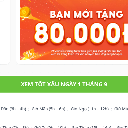
XEM TỐT XẤU NGÀY 1 THÁNG 9
 Dần (3h – 4h)
;
Giờ Mão (5h – 6h)
;
Giờ Ngọ (11h – 12h)
;
Giờ Mù
ờ Thìn (7h – 8h)
;
Giờ Tỵ (9h – 10h)
;
Giờ Thân (15h – 16h)
;
Giờ T