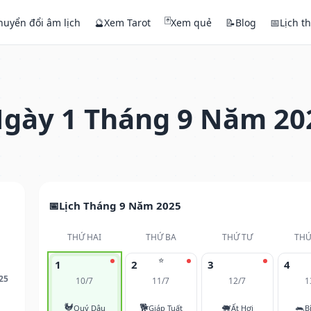
🃏
huyển đổi âm lịch
🔮
Xem Tarot
Xem quẻ
📝
Blog
📅
Lịch t
gày 1 Tháng 9 Năm 20
Lịch Tháng 9 Năm 2025
THỨ HAI
THỨ BA
THỨ TƯ
THỨ
⭐
1
2
3
4
25
10/7
11/7
12/7
1
🐓
🐕
🐖
🐀
Quý Dậu
Giáp Tuất
Ất Hợi
B