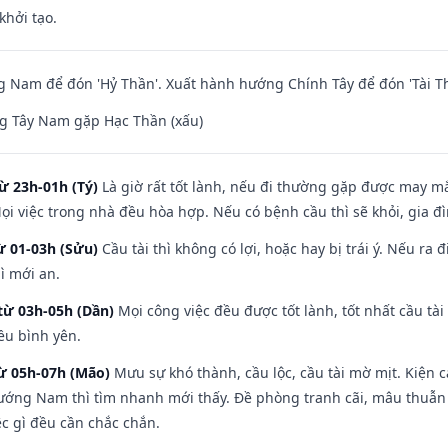
khởi tạo.
Nam để đón 'Hỷ Thần'. Xuất hành hướng Chính Tây để đón 'Tài Th
g Tây Nam gặp Hạc Thần (xấu)
ừ 23h-01h (Tý)
Là giờ rất tốt lành, nếu đi thường gặp được may mắ
ọi việc trong nhà đều hòa hợp. Nếu có bệnh cầu thì sẽ khỏi, gia 
ừ 01-03h (Sửu)
Cầu tài thì không có lợi, hoặc hay bị trái ý. Nếu ra 
ì mới an.
từ 03h-05h (Dần)
Mọi công việc đều được tốt lành, tốt nhất cầu t
ều bình yên.
từ 05h-07h (Mão)
Mưu sự khó thành, cầu lộc, cầu tài mờ mịt. Kiện c
hướng Nam thì tìm nhanh mới thấy. Đề phòng tranh cãi, mâu thuẫn
ệc gì đều cần chắc chắn.