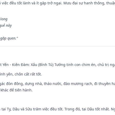
 việc đều tốt lành và ít gặp trở ngại. Mưu đại sự hanh thông, thuậ
 long
 quẻ này
 gặp quen.”
 Yến - Kiên Đàm: Xấu (Bình Tú) Tướng tinh con chim én, chủ trị ng
ình yên, chôn cất rất tốt.
gác đòn đông, dựng nhà, tháo nước, đào mương rạch, đi thuyền hay
 khác để tiến hành.
tại Tỵ, Dậu và Sửu trăm việc đều tốt. Trong đó, tại Dậu tốt nhất.