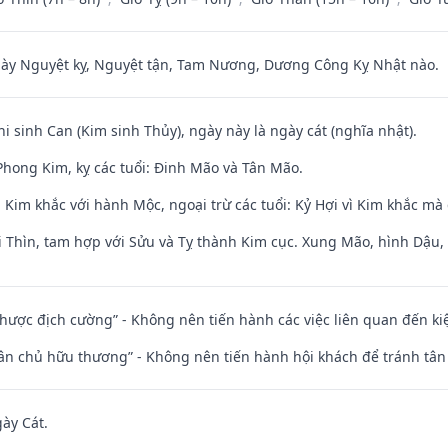
 Nguyệt kỵ, Nguyệt tận, Tam Nương, Dương Công Kỵ Nhật nào.
hi sinh Can (Kim sinh Thủy), ngày này là ngày cát (nghĩa nhật).
hong Kim, kỵ các tuổi: Đinh Mão và Tân Mão.
Kim khắc với hành Mộc, ngoại trừ các tuổi: Kỷ Hợi vì Kim khắc mà 
 Thìn, tam hợp với Sửu và Tỵ thành Kim cục. Xung Mão, hình Dậu, h
 nhược địch cường” - Không nên tiến hành các việc liên quan đến ki
 tân chủ hữu thương” - Không nên tiến hành hội khách để tránh tân
gày Cát.