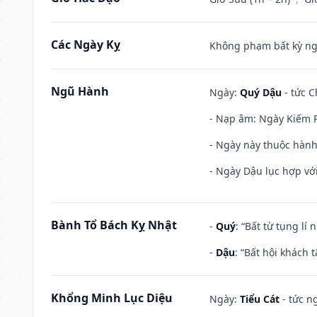
Các Ngày Kỵ
Không phạm bất kỳ ngày
Ngũ Hành
Ngày:
Quý Dậu
- tức C
- Nạp âm: Ngày Kiếm P
- Ngày này thuộc hành 
- Ngày Dậu lục hợp với
Bành Tổ Bách Kỵ Nhật
-
Quý
: “Bất từ tụng lí
-
Dậu
: “Bất hội khách
Khổng Minh Lục Diệu
Ngày:
Tiểu Cát
- tức n