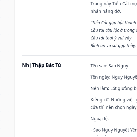
Trong này Tiểu Cát mọi
nhân nâng đỡ.
“Tiểu Cát gặp hội thanh
Cầu tài cầu lộc ở trong
Cầu tài toại ý vui vầy
Bình an vô sự gặp thầy,
Nhị Thập Bát Tú
Tên sao
: Sao Nguy
Tên ngày
: Nguy Nguyệt
Nên làm
: Lót giường b
Kiêng cữ
: Những việc 
cửa thì nên chọn ngày
Ngoại lệ
:
- Sao Nguy Nguyệt Yến 