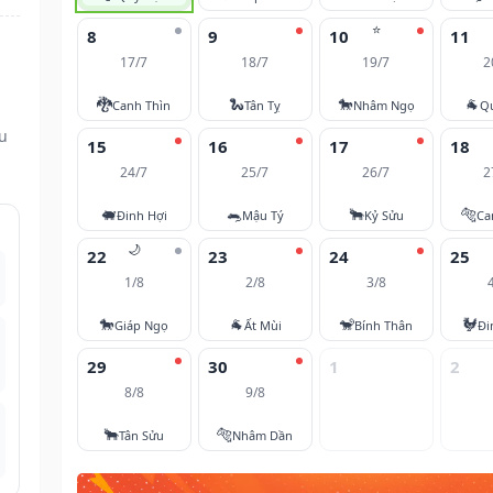
⭐
8
9
10
11
17/7
18/7
19/7
2
🐉
🐍
🐎
🐐
Canh Thìn
Tân Tỵ
Nhâm Ngọ
Q
ều
15
16
17
18
24/7
25/7
26/7
2
🐖
🐀
🐂
🐅
Đinh Hợi
Mậu Tý
Kỷ Sửu
Ca
🌙
22
23
24
25
1/8
2/8
3/8
🐎
🐐
🐒
🐓
Giáp Ngọ
Ất Mùi
Bính Thân
Đi
29
30
1
2
8/8
9/8
🐂
🐅
Tân Sửu
Nhâm Dần