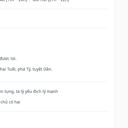
được lợi.
ại Tuất, phá Tý, tuyệt Dần.
ện tụng, ta lý yếu địch lý mạnh
 chủ có hại