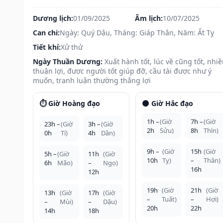
Dương lịch:
01/09/2025
Âm lịch:
10/07/2025
Can chi:
Ngày: Quý Dậu, Tháng: Giáp Thân, Năm: Ất Tỵ
Tiết khí:
Xử thử
Ngày Thuần Dương:
Xuất hành tốt, lúc về cũng tốt, nhi
thuận lợi, được người tốt giúp đỡ, cầu tài được như ý
muốn, tranh luận thường thắng lợi
⏱️ Giờ Hoàng đạo
🌑 Giờ Hắc đạo
1h –
(Giờ
7h –
(Giờ
23h –
(Giờ
3h –
(Giờ
2h
Sửu)
8h
Thìn)
0h
Tí)
4h
Dần)
9h –
(Giờ
15h
(Giờ
5h –
(Giờ
11h
(Giờ
10h
Tỵ)
–
Thân)
6h
Mão)
–
Ngọ)
16h
12h
19h
(Giờ
21h
(Giờ
13h
(Giờ
17h
(Giờ
–
Tuất)
–
Hợi)
–
Mùi)
–
Dậu)
20h
22h
14h
18h