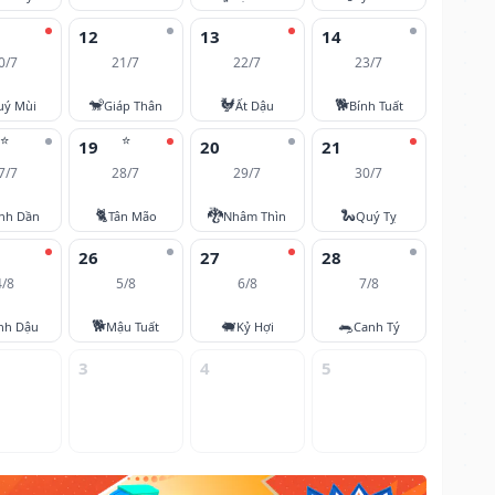
12
13
14
0/7
21/7
22/7
23/7
🐒
🐓
🐕
uý Mùi
Giáp Thân
Ất Dậu
Bính Tuất
⭐
⭐
19
20
21
7/7
28/7
29/7
30/7
🐈
🐉
🐍
nh Dần
Tân Mão
Nhâm Thìn
Quý Tỵ
26
27
28
4/8
5/8
6/8
7/8
🐕
🐖
🐀
nh Dậu
Mậu Tuất
Kỷ Hợi
Canh Tý
3
4
5