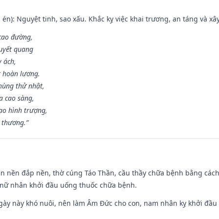
én): Nguyệt tinh, sao xấu. Khắc kỵ việc khai trương, an táng và xâ
 cao đường,
huyết quang
y ách,
t hoàn lương.
hùng thử nhật,
a cao sàng,
ạo hình trượng,
i thương.”
an nền đắp nền, thờ cúng Táo Thần, cầu thầy chữa bệnh bằng cách
 nữ nhân khởi đầu uống thuốc chữa bệnh.
gày này khó nuôi, nên làm Âm Đức cho con, nam nhân kỵ khởi đầu