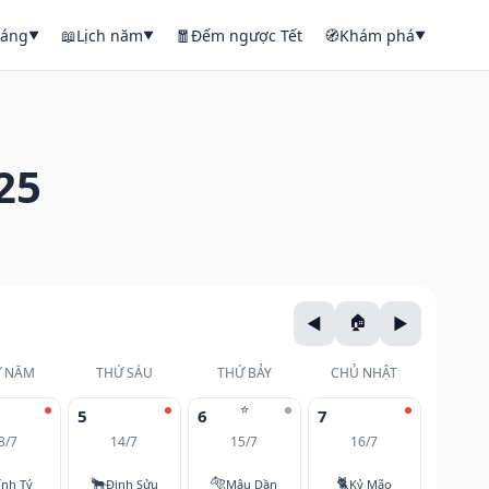
háng
📖
Lịch năm
🧧
Đếm ngược Tết
🧭
Khám phá
▼
▼
▼
25
 NĂM
THỨ SÁU
THỨ BẢY
CHỦ NHẬT
⭐
5
6
7
3/7
14/7
15/7
16/7
🐂
🐅
🐈
ính Tý
Đinh Sửu
Mậu Dần
Kỷ Mão