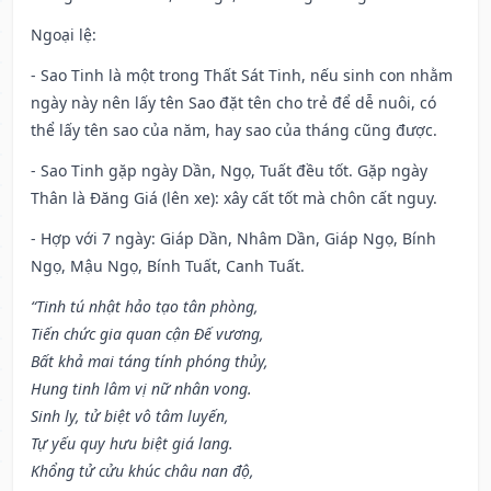
Ngoại lệ
:
- Sao Tinh là một trong Thất Sát Tinh, nếu sinh con nhằm
ngày này nên lấy tên Sao đặt tên cho trẻ để dễ nuôi, có
thể lấy tên sao của năm, hay sao của tháng cũng được.
- Sao Tinh gặp ngày Dần, Ngọ, Tuất đều tốt. Gặp ngày
Thân là Đăng Giá (lên xe): xây cất tốt mà chôn cất nguy.
- Hợp với 7 ngày: Giáp Dần, Nhâm Dần, Giáp Ngọ, Bính
Ngọ, Mậu Ngọ, Bính Tuất, Canh Tuất.
“Tinh tú nhật hảo tạo tân phòng,
Tiến chức gia quan cận Đế vương,
Bất khả mai táng tính phóng thủy,
Hung tinh lâm vị nữ nhân vong.
Sinh ly, tử biệt vô tâm luyến,
Tự yếu quy hưu biệt giá lang.
Khổng tử cửu khúc châu nan độ,