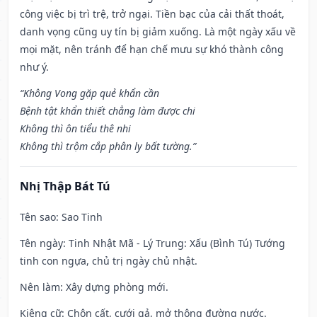
công việc bị trì trệ, trở ngại. Tiền bạc của cải thất thoát,
danh vọng cũng uy tín bị giảm xuống. Là một ngày xấu về
mọi mặt, nên tránh để hạn chế mưu sự khó thành công
như ý.
“Không Vong gặp quẻ khẩn cần
Bệnh tật khẩn thiết chẳng làm được chi
Không thì ôn tiểu thê nhi
Không thì trộm cắp phân ly bất tường.”
Nhị Thập Bát Tú
Tên sao
: Sao Tinh
Tên ngày
: Tinh Nhật Mã - Lý Trung: Xấu (Bình Tú) Tướng
tinh con ngựa, chủ trị ngày chủ nhật.
Nên làm
: Xây dựng phòng mới.
Kiêng cữ
: Chôn cất, cưới gả, mở thông đường nước.