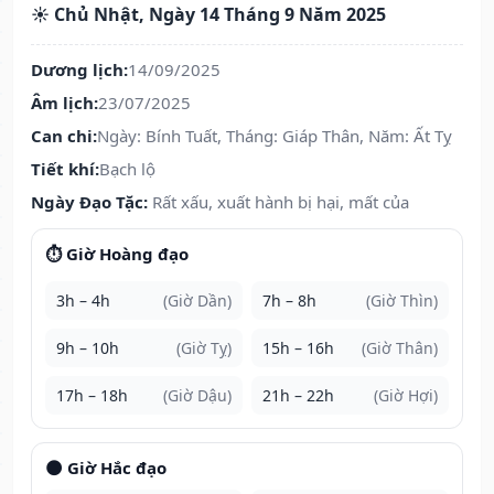
☀️ Chủ Nhật, Ngày 14 Tháng 9 Năm 2025
Dương lịch:
14/09/2025
Âm lịch:
23/07/2025
Can chi:
Ngày: Bính Tuất, Tháng: Giáp Thân, Năm: Ất Tỵ
Tiết khí:
Bạch lộ
Ngày Đạo Tặc:
Rất xấu, xuất hành bị hại, mất của
⏱️ Giờ Hoàng đạo
3h – 4h
(Giờ Dần)
7h – 8h
(Giờ Thìn)
9h – 10h
(Giờ Tỵ)
15h – 16h
(Giờ Thân)
17h – 18h
(Giờ Dậu)
21h – 22h
(Giờ Hợi)
🌑 Giờ Hắc đạo