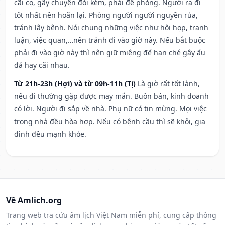
cãi cọ, gây chuyện đói kém, phải đề phòng. Người ra đi
tốt nhất nên hoãn lại. Phòng người người nguyền rủa,
tránh lây bệnh. Nói chung những việc như hội họp, tranh
luận, việc quan,…nên tránh đi vào giờ này. Nếu bắt buộc
phải đi vào giờ này thì nên giữ miệng để hạn ché gây ẩu
đả hay cãi nhau.
Từ 21h-23h (Hợi) và từ 09h-11h (Tị)
Là giờ rất tốt lành,
nếu đi thường gặp được may mắn. Buôn bán, kinh doanh
có lời. Người đi sắp về nhà. Phụ nữ có tin mừng. Mọi việc
trong nhà đều hòa hợp. Nếu có bệnh cầu thì sẽ khỏi, gia
đình đều mạnh khỏe.
Về Amlich.org
Trang web tra cứu âm lịch Việt Nam miễn phí, cung cấp thông