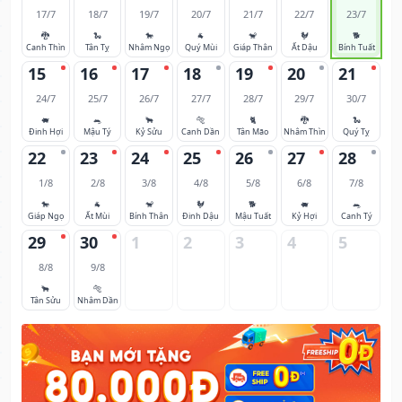
17/7
18/7
19/7
20/7
21/7
22/7
23/7
🐉
🐍
🐎
🐐
🐒
🐓
🐕
Canh Thìn
Tân Tỵ
Nhâm Ngọ
Quý Mùi
Giáp Thân
Ất Dậu
Bính Tuất
15
16
17
18
19
20
21
24/7
25/7
26/7
27/7
28/7
29/7
30/7
🐖
🐀
🐂
🐅
🐈
🐉
🐍
Đinh Hợi
Mậu Tý
Kỷ Sửu
Canh Dần
Tân Mão
Nhâm Thìn
Quý Tỵ
22
23
24
25
26
27
28
1/8
2/8
3/8
4/8
5/8
6/8
7/8
🐎
🐐
🐒
🐓
🐕
🐖
🐀
Giáp Ngọ
Ất Mùi
Bính Thân
Đinh Dậu
Mậu Tuất
Kỷ Hợi
Canh Tý
29
30
1
2
3
4
5
8/8
9/8
🐂
🐅
Tân Sửu
Nhâm Dần