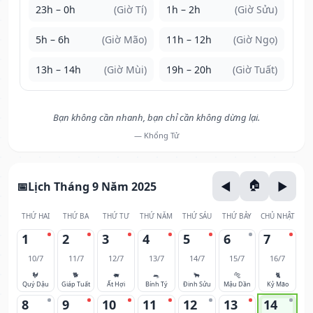
23h – 0h
(Giờ Tí)
1h – 2h
(Giờ Sửu)
5h – 6h
(Giờ Mão)
11h – 12h
(Giờ Ngọ)
13h – 14h
(Giờ Mùi)
19h – 20h
(Giờ Tuất)
Bạn không cần nhanh, bạn chỉ cần không dừng lại.
— Khổng Tử
Lịch Tháng 9 Năm 2025
THỨ HAI
THỨ BA
THỨ TƯ
THỨ NĂM
THỨ SÁU
THỨ BẢY
CHỦ NHẬT
1
2
3
4
5
6
7
10/7
11/7
12/7
13/7
14/7
15/7
16/7
🐓
🐕
🐖
🐀
🐂
🐅
🐈
Quý Dậu
Giáp Tuất
Ất Hợi
Bính Tý
Đinh Sửu
Mậu Dần
Kỷ Mão
8
9
10
11
12
13
14