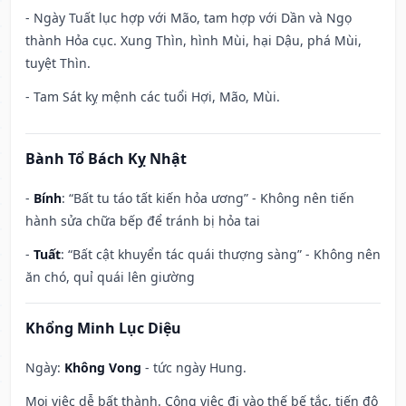
- Ngày Tuất lục hợp với Mão, tam hợp với Dần và Ngọ
thành Hỏa cục. Xung Thìn, hình Mùi, hại Dậu, phá Mùi,
tuyệt Thìn.
- Tam Sát kỵ mệnh các tuổi Hợi, Mão, Mùi.
Bành Tổ Bách Kỵ Nhật
-
Bính
: “Bất tu táo tất kiến hỏa ương” - Không nên tiến
hành sửa chữa bếp để tránh bị hỏa tai
-
Tuất
: “Bất cật khuyển tác quái thượng sàng” - Không nên
ăn chó, quỉ quái lên giường
Khổng Minh Lục Diệu
Ngày:
Không Vong
- tức ngày Hung.
Mọi việc dễ bất thành. Công việc đi vào thế bế tắc, tiến độ