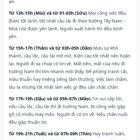
an.
Từ 13h-15h (Mùi) và từ 01-03h (Sửu)
Mọi công việc đều
được tốt lành, tốt nhất cầu tài đi theo hướng Tây Nam –
Nhà cửa được yên lành. Người xuất hành thì đều bình
yên.
Từ 15h-17h (Thân) và từ 03h-05h (Dần)
Mưu sự khó
thành, cầu lộc, cầu tài mờ mịt. Kiện cáo tốt nhất nên hoãn
lại. Người đi xa chưa có tin về. Mất tiền, mất của nếu đi
hướng Nam thì tìm nhanh mới thấy. Đề phòng tranh cãi,
mâu thuẫn hay miệng tiếng tầm thường. Việc làm chậm,
lâu la nhưng tốt nhất làm việc gì đều cần chắc chắn.
Từ 17h-19h (Dậu) và từ 05h-07h (Mão)
Tin vui sắp tới,
nếu cầu lộc, cầu tài thì đi hướng Nam. Đi công việc gặp
gỡ có nhiều may mắn. Người đi có tin về. Nếu chăn nuôi
đều gặp thuận lợi.
Từ 19h-21h (Tuất) và từ 07h-09h (Thìn)
Hay tranh luận,