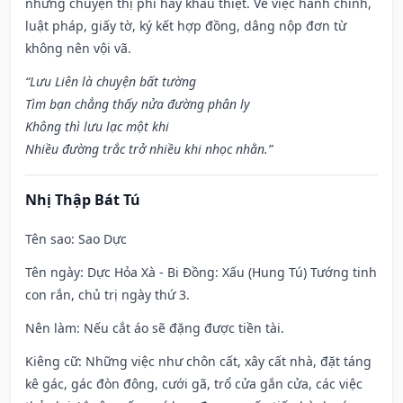
những chuyện thị phi hay khẩu thiệt. Về việc hành chính,
luật pháp, giấy tờ, ký kết hợp đồng, dâng nộp đơn từ
không nên vội vã.
“Lưu Liên là chuyện bất tường
Tìm bạn chẳng thấy nửa đường phân ly
Không thì lưu lạc một khi
Nhiều đường trắc trở nhiều khi nhọc nhằn.”
Nhị Thập Bát Tú
Tên sao
: Sao Dực
Tên ngày
: Dực Hỏa Xà - Bi Đồng: Xấu (Hung Tú) Tướng tinh
con rắn, chủ trị ngày thứ 3.
Nên làm
: Nếu cắt áo sẽ đặng được tiền tài.
Kiêng cữ
: Những việc như chôn cất, xây cất nhà, đặt táng
kê gác, gác đòn đông, cưới gã, trổ cửa gắn cửa, các việc