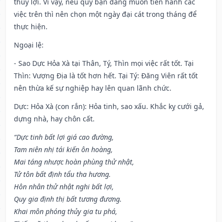
thủy lợi. Vì vậy, nếu quý bạn đang muốn tiến hành các
việc trên thì nên chọn một ngày đại cát trong tháng để
thực hiện.
Ngoại lệ
:
- Sao Dực Hỏa Xà tại Thân, Tý, Thìn mọi việc rất tốt. Tại
Thìn: Vượng Địa là tốt hơn hết. Tại Tý: Đăng Viên rất tốt
nên thừa kế sự nghiệp hay lên quan lãnh chức.
Dực: Hỏa Xà (con rắn): Hỏa tinh, sao xấu. Khắc kỵ cưới gả,
dựng nhà, hay chôn cất.
“Dực tinh bất lợi giá cao đường,
Tam niên nhị tái kiến ôn hoàng,
Mai táng nhược hoàn phùng thử nhật,
Tử tôn bất định tẩu tha hương.
Hôn nhân thử nhật nghi bất lợi,
Quy gia định thị bất tương đương.
Khai môn phóng thủy gia tu phá,