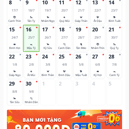
8
9
10
11
12
13
14
17/7
18/7
19/7
20/7
21/7
22/7
23/7
🐉
🐍
🐎
🐐
🐒
🐓
🐕
Canh Thìn
Tân Tỵ
Nhâm Ngọ
Quý Mùi
Giáp Thân
Ất Dậu
Bính Tuất
15
16
17
18
19
20
21
24/7
25/7
26/7
27/7
28/7
29/7
30/7
🐖
🐀
🐂
🐅
🐈
🐉
🐍
Đinh Hợi
Mậu Tý
Kỷ Sửu
Canh Dần
Tân Mão
Nhâm Thìn
Quý Tỵ
22
23
24
25
26
27
28
1/8
2/8
3/8
4/8
5/8
6/8
7/8
🐎
🐐
🐒
🐓
🐕
🐖
🐀
Giáp Ngọ
Ất Mùi
Bính Thân
Đinh Dậu
Mậu Tuất
Kỷ Hợi
Canh Tý
29
30
1
2
3
4
5
8/8
9/8
🐂
🐅
Tân Sửu
Nhâm Dần