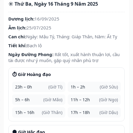
☀️ Thứ Ba, Ngày 16 Tháng 9 Năm 2025
Dương lịch:
16/09/2025
Âm lịch:
25/07/2025
Can chi:
Ngày: Mậu Tý, Tháng: Giáp Thân, Năm: Ất Tỵ
Tiết khí:
Bạch lộ
Ngày Đường Phong:
Rất tốt, xuất hành thuận lợi, cầu
tài được như ý muốn, gặp quý nhân phù trợ
⏱️ Giờ Hoàng đạo
23h – 0h
(Giờ Tí)
1h – 2h
(Giờ Sửu)
5h – 6h
(Giờ Mão)
11h – 12h
(Giờ Ngọ)
15h – 16h
(Giờ Thân)
17h – 18h
(Giờ Dậu)
🌑 Giờ Hắc đạo