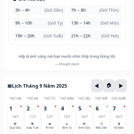
3h – 4h
(Giờ Dần)
7h – 8h
(Giờ Thìn)
9h – 10h
(Giờ Tỵ)
13h – 14h
(Giờ Mùi)
19h – 20h
(Giờ Tuất)
21h – 22h
(Giờ Hợi)
Hãy là ánh sáng mà bạn muốn nhìn thấy trong bóng tối.
— Khuyết danh
Lịch Tháng 9 Năm 2025
THỨ HAI
THỨ BA
THỨ TƯ
THỨ NĂM
THỨ SÁU
THỨ BẢY
CHỦ NHẬT
1
2
3
4
5
6
7
10/7
11/7
12/7
13/7
14/7
15/7
16/7
🐓
🐕
🐖
🐀
🐂
🐅
🐈
Quý Dậu
Giáp Tuất
Ất Hợi
Bính Tý
Đinh Sửu
Mậu Dần
Kỷ Mão