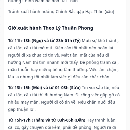
hướng Chính Nam để đón 'Tài Thần'.
Tránh xuất hành hướng Chính Bắc gặp Hạc Thần (xấu)
Giờ xuất hành Theo Lý Thuần Phong
Từ 11h-13h (Ngọ) và từ 23h-01h (Tý)
Mưu sự khó thành,
cầu lộc, cầu tài mờ mịt. Kiện cáo tốt nhất nên hoãn lại.
Người đi xa chưa có tin về. Mất tiền, mất của nếu đi
hướng Nam thì tìm nhanh mới thấy. Đề phòng tranh cãi,
mâu thuẫn hay miệng tiếng tầm thường. Việc làm chậm,
lâu la nhưng tốt nhất làm việc gì đều cần chắc chắn.
Từ 13h-15h (Mùi) và từ 01-03h (Sửu)
Tin vui sắp tới, nếu
cầu lộc, cầu tài thì đi hướng Nam. Đi công việc gặp gỡ có
nhiều may mắn. Người đi có tin về. Nếu chăn nuôi đều
gặp thuận lợi.
Từ 15h-17h (Thân) và từ 03h-05h (Dần)
Hay tranh luận,
cãi cọ, gây chuyện đói kém, phải đề phòng. Người ra đi