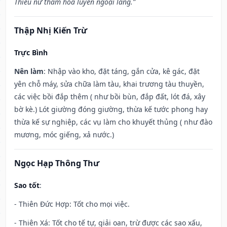
Thiếu nữ tham hoa luyến ngoại lang.”
Thập Nhị Kiến Trừ
Trực Bình
Nên làm
: Nhập vào kho, đặt táng, gắn cửa, kê gác, đặt
yên chỗ máy, sửa chữa làm tàu, khai trương tàu thuyền,
các việc bồi đắp thêm ( như bồi bùn, đắp đất, lót đá, xây
bờ kè.) Lót giường đóng giường, thừa kế tước phong hay
thừa kế sự nghiệp, các vụ làm cho khuyết thủng ( như đào
mương, móc giếng, xả nước.)
Ngọc Hạp Thông Thư
Sao tốt
:
- Thiên Đức Hợp: Tốt cho mọi việc.
- Thiên Xá: Tốt cho tế tự, giải oan, trừ được các sao xấu,