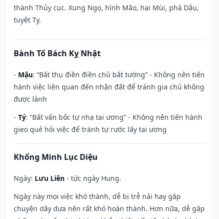
thành Thủy cục. Xung Ngọ, hình Mão, hại Mùi, phá Dậu,
tuyệt Tỵ.
Bành Tổ Bách Kỵ Nhật
-
Mậu
: “Bất thụ điền điền chủ bất tường” - Không nên tiến
hành việc liên quan đến nhận đất để tránh gia chủ không
được lành
-
Tý
: “Bất vấn bốc tự nhạ tai ương” - Không nên tiến hành
gieo quẻ hỏi việc để tránh tự rước lấy tai ương
Khổng Minh Lục Diệu
Ngày:
Lưu Liên
- tức ngày Hung.
Ngày này mọi việc khó thành, dễ bị trễ nải hay gặp
chuyện dây dưa nên rất khó hoàn thành. Hơn nữa, dễ gặp