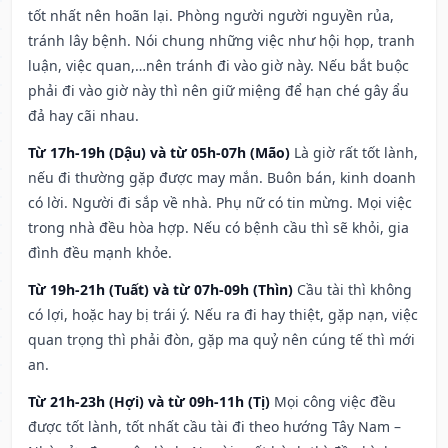
tốt nhất nên hoãn lại. Phòng người người nguyền rủa,
tránh lây bệnh. Nói chung những việc như hội họp, tranh
luận, việc quan,…nên tránh đi vào giờ này. Nếu bắt buộc
phải đi vào giờ này thì nên giữ miệng để hạn ché gây ẩu
đả hay cãi nhau.
Từ 17h-19h (Dậu) và từ 05h-07h (Mão)
Là giờ rất tốt lành,
nếu đi thường gặp được may mắn. Buôn bán, kinh doanh
có lời. Người đi sắp về nhà. Phụ nữ có tin mừng. Mọi việc
trong nhà đều hòa hợp. Nếu có bệnh cầu thì sẽ khỏi, gia
đình đều mạnh khỏe.
Từ 19h-21h (Tuất) và từ 07h-09h (Thìn)
Cầu tài thì không
có lợi, hoặc hay bị trái ý. Nếu ra đi hay thiệt, gặp nạn, việc
quan trọng thì phải đòn, gặp ma quỷ nên cúng tế thì mới
an.
Từ 21h-23h (Hợi) và từ 09h-11h (Tị)
Mọi công việc đều
được tốt lành, tốt nhất cầu tài đi theo hướng Tây Nam –