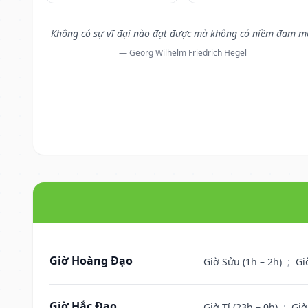
Không có sự vĩ đại nào đạt được mà không có niềm đam m
— Georg Wilhelm Friedrich Hegel
Giờ Hoàng Đạo
Giờ Sửu (1h – 2h)
;
Gi
Giờ Hắc Đạo
Giờ Tí (23h – 0h)
;
Giờ