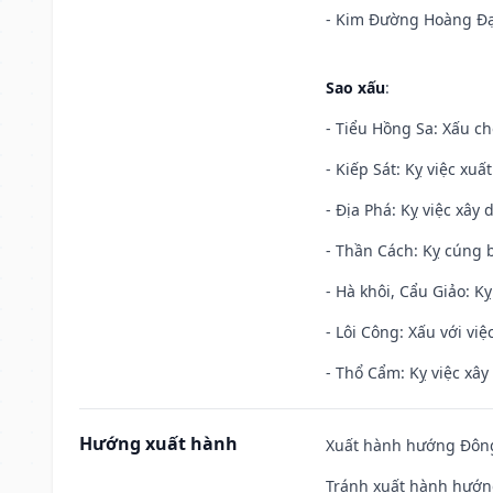
- Kim Đường Hoàng Đạo
Sao xấu
:
- Tiểu Hồng Sa: Xấu ch
- Kiếp Sát: Kỵ việc xuấ
- Địa Phá: Kỵ việc xây 
- Thần Cách: Kỵ cúng b
- Hà khôi, Cẩu Giảo: K
- Lôi Công: Xấu với vi
- Thổ Cẩm: Kỵ việc xây
Hướng xuất hành
Xuất hành hướng Đông 
Tránh xuất hành hướng