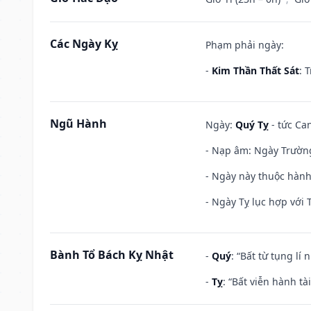
Các Ngày Kỵ
Phạm phải ngày:
-
Kim Thần Thất Sát
: 
Ngũ Hành
Ngày:
Quý Tỵ
- tức Can
- Nạp âm: Ngày Trường 
- Ngày này thuộc hành
- Ngày Tỵ lục hợp với 
Bành Tổ Bách Kỵ Nhật
-
Quý
: “Bất từ tụng lí
-
Tỵ
: “Bất viễn hành t