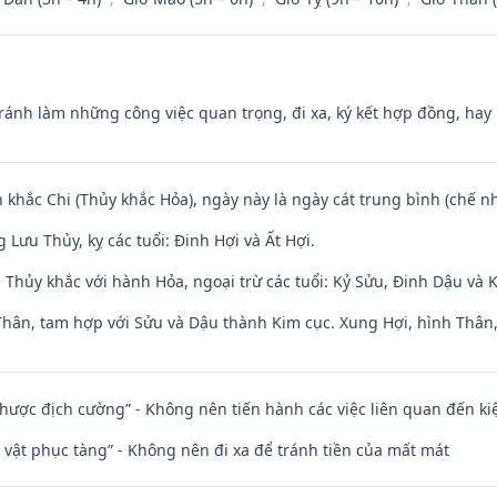
Tránh làm những công việc quan trọng, đi xa, ký kết hợp đồng, hay 
 khắc Chi (Thủy khắc Hỏa), ngày này là ngày cát trung bình (chế nh
Lưu Thủy, kỵ các tuổi: Đinh Hợi và Ất Hợi.
 Thủy khắc với hành Hỏa, ngoại trừ các tuổi: Kỷ Sửu, Đinh Dậu và
Thân, tam hợp với Sửu và Dậu thành Kim cục. Xung Hợi, hình Thân, 
 nhược địch cường” - Không nên tiến hành các việc liên quan đến ki
ài vật phục tàng” - Không nên đi xa để tránh tiền của mất mát