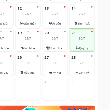
12
13
14
0/7
21/7
22/7
23/7
🐒
🐓
🐕
uý Mùi
Giáp Thân
Ất Dậu
Bính Tuất
⭐
⭐
19
20
21
7/7
28/7
29/7
30/7
🐈
🐉
🐍
nh Dần
Tân Mão
Nhâm Thìn
Quý Tỵ
26
27
28
4/8
5/8
6/8
7/8
🐕
🐖
🐀
nh Dậu
Mậu Tuất
Kỷ Hợi
Canh Tý
3
4
5