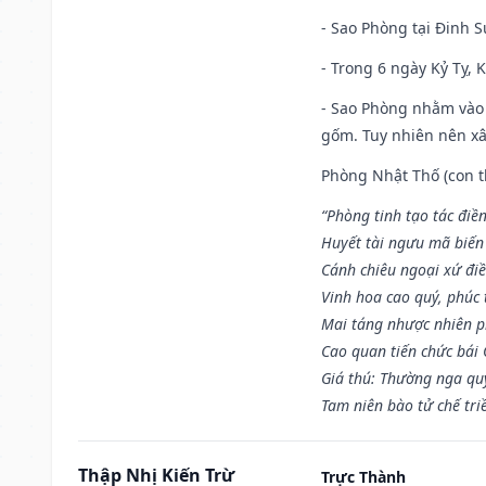
- Sao Phòng tại Đinh S
- Trong 6 ngày Kỷ Tỵ, 
- Sao Phòng nhằm vào 
gốm. Tuy nhiên nên xây
Phòng Nhật Thố (con th
“Phòng tinh tạo tác điền
Huyết tài ngưu mã biến
Cánh chiêu ngoại xứ điề
Vinh hoa cao quý, phúc 
Mai táng nhược nhiên p
Cao quan tiến chức bái
Giá thú: Thường nga qu
Tam niên bào tử chế tri
Thập Nhị Kiến Trừ
Trực Thành