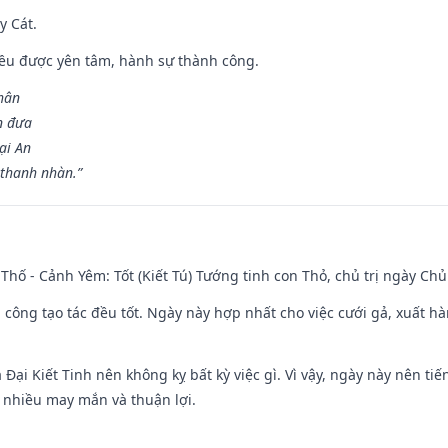
y Cát.
 đều được yên tâm, hành sự thành công.
hân
n đưa
ại An
 thanh nhàn.”
Thố - Cảnh Yêm: Tốt (Kiết Tú) Tướng tinh con Thỏ, chủ trị ngày Chủ
i công tạo tác đều tốt. Ngày này hợp nhất cho việc cưới gả, xuất h
à Đại Kiết Tinh nên không kỵ bất kỳ việc gì. Vì vậy, ngày này nên t
c nhiều may mắn và thuận lợi.