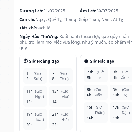
Dương lịch:
21/09/2025
Âm lịch:
30/07/2025
Can chi:
Ngày: Quý Tỵ, Tháng: Giáp Thân, Năm: Ất Tỵ
Tiết khí:
Bạch lộ
Ngày Hảo Thương:
Xuất hành thuận lợi, gặp qúy nhân
phù trợ, làm mọi việc vừa lòng, như ý muốn, áo phẩm vi
quy.
⏱️ Giờ Hoàng đạo
🌑 Giờ Hắc đạo
23h –
(Giờ
3h –
(Giờ
1h –
(Giờ
7h –
(Giờ
0h
Tí)
4h
Dần)
2h
Sửu)
8h
Thìn)
5h –
(Giờ
9h –
(Giờ
11h
(Giờ
13h
(Giờ
6h
Mão)
10h
Tỵ)
–
Ngọ)
–
Mùi)
12h
14h
15h
(Giờ
17h
(Giờ
–
Thân)
–
Dậu)
19h
(Giờ
21h
(Giờ
16h
18h
–
Tuất)
–
Hợi)
20h
22h