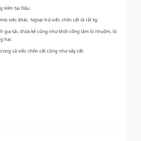
g Viên tại Dậu.
i việc khác. Ngoại trừ việc chôn cất là rất kỵ.
h gia tài, thừa kế cũng như khởi công làm lò nhuộm, lò
g hại.
trong cả việc chôn cất cũng như xây cất.