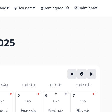
háng
📖
Lịch năm
🧧
Đếm ngược Tết
🧭
Khám phá
▼
▼
▼
025
 NĂM
THỨ SÁU
THỨ BẢY
CHỦ NHẬT
⭐
5
6
7
3/7
14/7
15/7
16/7
🐂
🐅
🐈
ính Tý
Đinh Sửu
Mậu Dần
Kỷ Mão