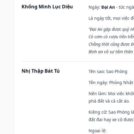
Khổng Minh Lục Diệu
Ngày:
Đại An
- tức ngà
Là ngày tốt, mọi việc
“Đại An gặp được quý n
Có cơm có rượu tiền tiễ
Chẳng thời cũng được Đ
Bình an vô sự tấm thân
Nhị Thập Bát Tú
Tên sao
: Sao Phòng
Tên ngày
: Phòng Nhật 
Nên làm
: Mọi việc khở
phá đất và cả cắt áo.
Kiêng cữ
: Sao Phòng l
đất đai hay xe cộ đượ
Ngoại lệ
: