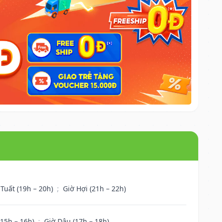
 Tuất (19h – 20h)
;
Giờ Hợi (21h – 22h)
(15h – 16h)
;
Giờ Dậu (17h – 18h)