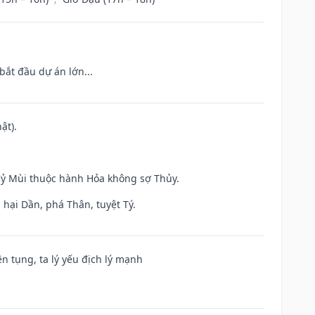
bắt đầu dự án lớn...
ật).
 Kỷ Mùi thuộc hành Hỏa không sợ Thủy.
hại Dần, phá Thân, tuyệt Tý.
ện tụng, ta lý yếu địch lý mạnh