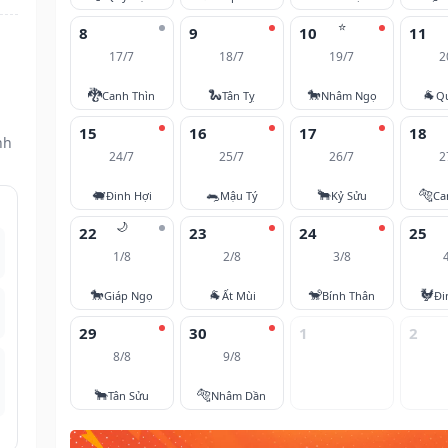
⭐
8
9
10
11
17/7
18/7
19/7
2
🐉
🐍
🐎
🐐
Canh Thìn
Tân Tỵ
Nhâm Ngọ
Q
15
16
17
18
nh
24/7
25/7
26/7
2
🐖
🐀
🐂
🐅
Đinh Hợi
Mậu Tý
Kỷ Sửu
Ca
🌙
22
23
24
25
1/8
2/8
3/8
🐎
🐐
🐒
🐓
Giáp Ngọ
Ất Mùi
Bính Thân
Đi
29
30
1
2
8/8
9/8
🐂
🐅
Tân Sửu
Nhâm Dần