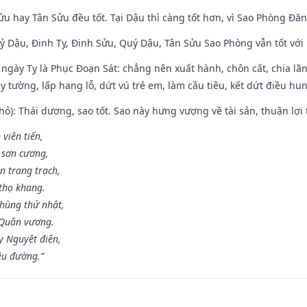
ửu hay Tân Sửu đều tốt. Tại Dậu thì càng tốt hơn, vì Sao Phòng Đăn
Kỷ Dậu, Đinh Tỵ, Đinh Sửu, Quý Dậu, Tân Sửu Sao Phòng vẫn tốt với mọ
ngày Tỵ là Phục Đoạn Sát: chẳng nên xuất hành, chôn cất, chia lãn
 tường, lấp hang lỗ, dứt vú trẻ em, làm cầu tiêu, kết dứt điều hun
ỏ): Thái dương, sao tốt. Sao này hưng vượng về tài sản, thuận lợi 
 viên tiến,
 sơn cương,
n trang trạch,
thọ khang.
hùng thử nhật,
 Quân vương.
y Nguyệt điện,
ều đường.”