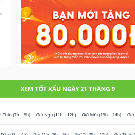
ê.
XEM TỐT XẤU NGÀY 21 THÁNG 9
ờ Thìn (7h – 8h)
;
Giờ Ngọ (11h – 12h)
;
Giờ Mùi (13h – 14h)
;
Giờ
 Dần (3h – 4h)
;
Giờ Mão (5h – 6h)
;
Giờ Tỵ (9h – 10h)
;
Giờ Thân 