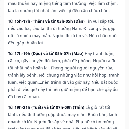
mâu thuẫn hay miệng tiếng tầm thường. Việc làm chậm,
lâu la nhưng tốt nhất làm việc gì đều cần chắc chắn.
Từ 15h-17h (Thân) và từ 03h-05h (Dần)
Tin vui sắp tới,
nếu cầu lộc, cầu tài thì đi hướng Nam. Đi công việc gặp
gỡ có nhiều may mắn. Người đi có tin về. Nếu chăn nuôi
đều gặp thuận lợi.
Từ 17h-19h (Dậu) và từ 05h-07h (Mão)
Hay tranh luận,
cãi cọ, gây chuyện đói kém, phải đề phòng. Người ra đi
tốt nhất nên hoãn lại. Phòng người người nguyền rủa,
tránh lây bệnh. Nói chung những việc như hội họp, tranh
luận, việc quan,…nên tránh đi vào giờ này. Nếu bắt buộc
phải đi vào giờ này thì nên giữ miệng để hạn ché gây ẩu
đả hay cãi nhau.
Từ 19h-21h (Tuất) và từ 07h-09h (Thìn)
Là giờ rất tốt
lành, nếu đi thường gặp được may mắn. Buôn bán, kinh
doanh có lời. Người đi sắp về nhà. Phụ nữ có tin mừng.
Mọi việc trong nhà đều hòa hợp. Nếu có bệnh cầu thì sẽ