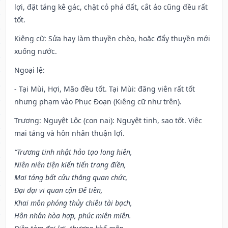
lợi, đặt táng kê gác, chặt cỏ phá đất, cắt áo cũng đều rất
tốt.
Kiêng cữ
: Sửa hay làm thuyền chèo, hoặc đẩy thuyền mới
xuống nước.
Ngoại lệ
:
- Tại Mùi, Hợi, Mão đều tốt. Tại Mùi: đăng viên rất tốt
nhưng phạm vào Phục Đoạn (Kiêng cữ như trên).
Trương: Nguyệt Lộc (con nai): Nguyệt tinh, sao tốt. Việc
mai táng và hôn nhân thuận lợi.
“Trương tinh nhật hảo tạo long hiên,
Niên niên tiện kiến tiến trang điền,
Mai táng bất cửu thăng quan chức,
Đại đại vi quan cận Đế tiền,
Khai môn phóng thủy chiêu tài bạch,
Hôn nhân hòa hợp, phúc miên miên.