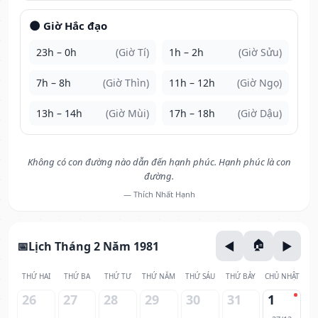
🌑 Giờ Hắc đạo
23h – 0h
(Giờ Tí)
1h – 2h
(Giờ Sửu)
7h – 8h
(Giờ Thìn)
11h – 12h
(Giờ Ngọ)
13h – 14h
(Giờ Mùi)
17h – 18h
(Giờ Dậu)
Không có con đường nào dẫn đến hạnh phúc. Hạnh phúc là con
đường.
— Thích Nhất Hạnh
Lịch Tháng 2 Năm 1981
THỨ HAI
THỨ BA
THỨ TƯ
THỨ NĂM
THỨ SÁU
THỨ BẢY
CHỦ NHẬT
26
27
28
29
30
31
1