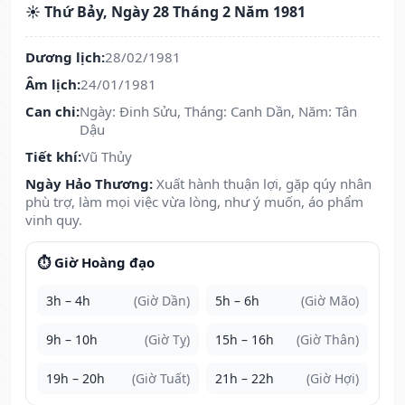
☀️ Thứ Bảy, Ngày 28 Tháng 2 Năm 1981
Dương lịch:
28/02/1981
Âm lịch:
24/01/1981
Can chi:
Ngày: Đinh Sửu, Tháng: Canh Dần, Năm: Tân
Dậu
Tiết khí:
Vũ Thủy
Ngày Hảo Thương:
Xuất hành thuận lợi, gặp qúy nhân
phù trợ, làm mọi việc vừa lòng, như ý muốn, áo phẩm
vinh quy.
⏱️ Giờ Hoàng đạo
3h – 4h
(Giờ Dần)
5h – 6h
(Giờ Mão)
9h – 10h
(Giờ Tỵ)
15h – 16h
(Giờ Thân)
19h – 20h
(Giờ Tuất)
21h – 22h
(Giờ Hợi)