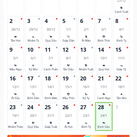
27/12
🐕
Canh Tuất
2
3
4
5
6
7
8
28/12
29/12
30/12
1/1
2/1
3/1
4/1
🐖
🐀
🐂
🐅
🐈
🐉
🐍
Tân Hợi
Nhâm Tý
Quý Sửu
Giáp Dần
Ất Mão
Bính Thìn
Đinh Tỵ
9
10
11
12
13
14
15
5/1
6/1
7/1
8/1
9/1
10/1
11/1
🐎
🐐
🐒
🐓
🐕
🐖
🐀
Mậu Ngọ
Kỷ Mùi
Canh Thân
Tân Dậu
Nhâm Tuất
Quý Hợi
Giáp Tý
16
17
18
19
20
21
22
12/1
13/1
14/1
15/1
16/1
17/1
18/1
🐂
🐅
🐈
🐉
🐍
🐎
🐐
Ất Sửu
Bính Dần
Đinh Mão
Mậu Thìn
Kỷ Tỵ
Canh Ngọ
Tân Mùi
23
24
25
26
27
28
1
19/1
20/1
21/1
22/1
23/1
24/1
🐒
🐓
🐕
🐖
🐀
🐂
Nhâm Thân
Quý Dậu
Giáp Tuất
Ất Hợi
Bính Tý
Đinh Sửu