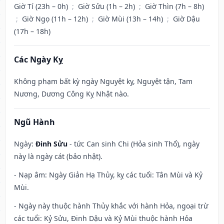
Giờ Tí (23h – 0h)
;
Giờ Sửu (1h – 2h)
;
Giờ Thìn (7h – 8h)
;
Giờ Ngọ (11h – 12h)
;
Giờ Mùi (13h – 14h)
;
Giờ Dậu
(17h – 18h)
Các Ngày Kỵ
Không phạm bất kỳ ngày Nguyệt kỵ, Nguyệt tận, Tam
Nương, Dương Công Kỵ Nhật nào.
Ngũ Hành
Ngày:
Đinh Sửu
- tức Can sinh Chi (Hỏa sinh Thổ), ngày
này là ngày cát (bảo nhật).
- Nạp âm: Ngày Giản Hạ Thủy, kỵ các tuổi: Tân Mùi và Kỷ
Mùi.
- Ngày này thuộc hành Thủy khắc với hành Hỏa, ngoại trừ
các tuổi: Kỷ Sửu, Đinh Dậu và Kỷ Mùi thuộc hành Hỏa