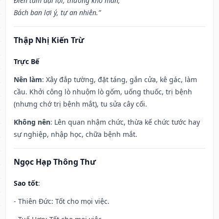
Điền tàm đại lợi, thương khố mãn,
Bách ban lợi ý, tự an nhiên.”
Thập Nhị Kiến Trừ
Trực Bế
Nên làm
: Xây đắp tường, đặt táng, gắn cửa, kê gác, làm
cầu. Khởi công lò nhuộm lò gốm, uống thuốc, trị bệnh
(nhưng chớ trị bệnh mắt), tu sửa cây cối.
Không nên
: Lên quan nhậm chức, thừa kế chức tước hay
sự nghiệp, nhập học, chữa bệnh mắt.
Ngọc Hạp Thông Thư
Sao tốt
:
- Thiên Đức: Tốt cho mọi việc.