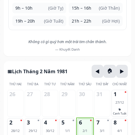
9h – 10h
(Giờ Tỵ)
15h – 16h
(Giờ Thân)
19h – 20h
(Giờ Tuất)
21h – 22h
(Giờ Hợi)
Không có gì quý hơn một trái tim chân thành.
— Khuyết Danh
Lịch Tháng 2 Năm 1981
THỨ HAI
THỨ BA
THỨ TƯ
THỨ NĂM
THỨ SÁU
THỨ BẢY
CHỦ NHẬT
26
27
28
29
30
31
1
27/12
🐕
Canh Tuất
2
3
4
5
6
7
8
28/12
29/12
30/12
1/1
2/1
3/1
4/1