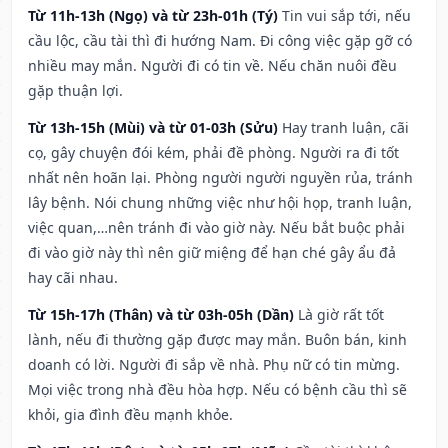
Từ 11h-13h (Ngọ) và từ 23h-01h (Tý)
Tin vui sắp tới, nếu
cầu lộc, cầu tài thì đi hướng Nam. Đi công việc gặp gỡ có
nhiều may mắn. Người đi có tin về. Nếu chăn nuôi đều
gặp thuận lợi.
Từ 13h-15h (Mùi) và từ 01-03h (Sửu)
Hay tranh luận, cãi
cọ, gây chuyện đói kém, phải đề phòng. Người ra đi tốt
nhất nên hoãn lại. Phòng người người nguyền rủa, tránh
lây bệnh. Nói chung những việc như hội họp, tranh luận,
việc quan,…nên tránh đi vào giờ này. Nếu bắt buộc phải
đi vào giờ này thì nên giữ miệng để hạn ché gây ẩu đả
hay cãi nhau.
Từ 15h-17h (Thân) và từ 03h-05h (Dần)
Là giờ rất tốt
lành, nếu đi thường gặp được may mắn. Buôn bán, kinh
doanh có lời. Người đi sắp về nhà. Phụ nữ có tin mừng.
Mọi việc trong nhà đều hòa hợp. Nếu có bệnh cầu thì sẽ
khỏi, gia đình đều mạnh khỏe.