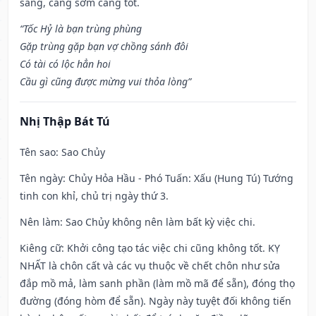
sáng, càng sớm càng tốt.
“Tốc Hỷ là bạn trùng phùng
Gặp trùng gặp bạn vợ chồng sánh đôi
Có tài có lộc hẳn hoi
Cầu gì cũng được mừng vui thỏa lòng”
Nhị Thập Bát Tú
Tên sao
: Sao Chủy
Tên ngày
: Chủy Hỏa Hầu - Phó Tuấn: Xấu (Hung Tú) Tướng
tinh con khỉ, chủ trị ngày thứ 3.
Nên làm
: Sao Chủy không nên làm bất kỳ việc chi.
Kiêng cữ
: Khởi công tạo tác việc chi cũng không tốt. KỴ
NHẤT là chôn cất và các vụ thuộc về chết chôn như sửa
đắp mồ mả, làm sanh phần (làm mồ mã để sẵn), đóng thọ
đường (đóng hòm để sẵn). Ngày này tuyệt đối không tiến