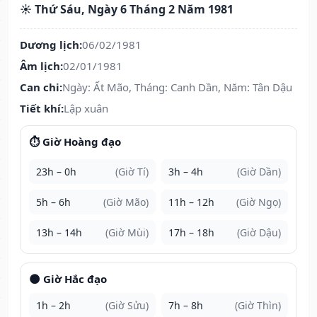
☀️ Thứ Sáu, Ngày 6 Tháng 2 Năm 1981
Dương lịch:
06/02/1981
Âm lịch:
02/01/1981
Can chi:
Ngày: Ất Mão, Tháng: Canh Dần, Năm: Tân Dậu
Tiết khí:
Lập xuân
⏱️ Giờ Hoàng đạo
23h – 0h
(Giờ Tí)
3h – 4h
(Giờ Dần)
5h – 6h
(Giờ Mão)
11h – 12h
(Giờ Ngọ)
13h – 14h
(Giờ Mùi)
17h – 18h
(Giờ Dậu)
🌑 Giờ Hắc đạo
1h – 2h
(Giờ Sửu)
7h – 8h
(Giờ Thìn)