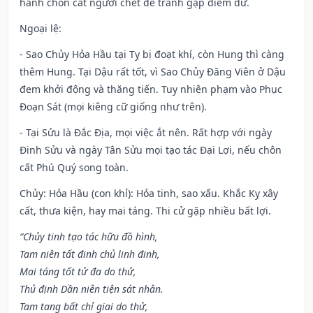
hành chôn cất người chết để tránh gặp điềm dữ.
Ngoại lệ
:
- Sao Chủy Hỏa Hầu tại Tỵ bị đoạt khí, còn Hung thì càng
thêm Hung. Tại Dậu rất tốt, vì Sao Chủy Đăng Viên ở Dậu
đem khởi động và thăng tiến. Tuy nhiên phạm vào Phục
Đoạn Sát (mọi kiêng cữ giống như trên).
- Tại Sửu là Đắc Địa, mọi việc ắt nên. Rất hợp với ngày
Đinh Sửu và ngày Tân Sửu mọi tạo tác Đại Lợi, nếu chôn
cất Phú Quý song toàn.
Chủy: Hỏa Hầu (con khỉ): Hỏa tinh, sao xấu. Khắc Kỵ xây
cất, thưa kiện, hay mai táng. Thi cử gặp nhiều bất lợi.
“Chủy tinh tạo tác hữu đồ hình,
Tam niên tất đinh chủ linh đinh,
Mai táng tốt tử đa do thử,
Thủ định Dần niên tiện sát nhân.
Tam tang bất chỉ giai do thử,