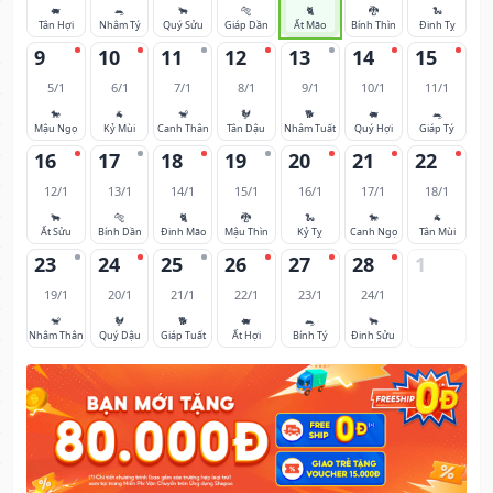
🐖
🐀
🐂
🐅
🐈
🐉
🐍
Tân Hợi
Nhâm Tý
Quý Sửu
Giáp Dần
Ất Mão
Bính Thìn
Đinh Tỵ
9
10
11
12
13
14
15
5/1
6/1
7/1
8/1
9/1
10/1
11/1
🐎
🐐
🐒
🐓
🐕
🐖
🐀
Mậu Ngọ
Kỷ Mùi
Canh Thân
Tân Dậu
Nhâm Tuất
Quý Hợi
Giáp Tý
16
17
18
19
20
21
22
12/1
13/1
14/1
15/1
16/1
17/1
18/1
🐂
🐅
🐈
🐉
🐍
🐎
🐐
Ất Sửu
Bính Dần
Đinh Mão
Mậu Thìn
Kỷ Tỵ
Canh Ngọ
Tân Mùi
23
24
25
26
27
28
1
19/1
20/1
21/1
22/1
23/1
24/1
🐒
🐓
🐕
🐖
🐀
🐂
Nhâm Thân
Quý Dậu
Giáp Tuất
Ất Hợi
Bính Tý
Đinh Sửu