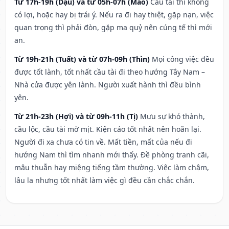
Từ 17h-19h (Dậu) và từ 05h-07h (Mão)
Cầu tài thì không
có lợi, hoặc hay bị trái ý. Nếu ra đi hay thiệt, gặp nạn, việc
quan trọng thì phải đòn, gặp ma quỷ nên cúng tế thì mới
an.
Từ 19h-21h (Tuất) và từ 07h-09h (Thìn)
Mọi công việc đều
được tốt lành, tốt nhất cầu tài đi theo hướng Tây Nam –
Nhà cửa được yên lành. Người xuất hành thì đều bình
yên.
Từ 21h-23h (Hợi) và từ 09h-11h (Tị)
Mưu sự khó thành,
cầu lộc, cầu tài mờ mịt. Kiện cáo tốt nhất nên hoãn lại.
Người đi xa chưa có tin về. Mất tiền, mất của nếu đi
hướng Nam thì tìm nhanh mới thấy. Đề phòng tranh cãi,
mâu thuẫn hay miệng tiếng tầm thường. Việc làm chậm,
lâu la nhưng tốt nhất làm việc gì đều cần chắc chắn.