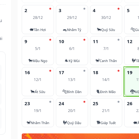
2
3
4
5
28/12
29/12
30/12
u
🐖
🐀
🐂
🐅
Tân Hợi
Nhâm Tý
Quý Sửu
Gi
ài
9
10
11
12
5/1
6/1
7/1
🐎
🐐
🐒
🐓
Mậu Ngọ
Kỷ Mùi
Canh Thân
T
16
17
18
19
12/1
13/1
14/1
1
🐂
🐅
🐈
🐉
Ất Sửu
Bính Dần
Đinh Mão
Mậ
23
24
25
26
19/1
20/1
21/1
2
🐒
🐓
🐕
🐖
Nhâm Thân
Quý Dậu
Giáp Tuất