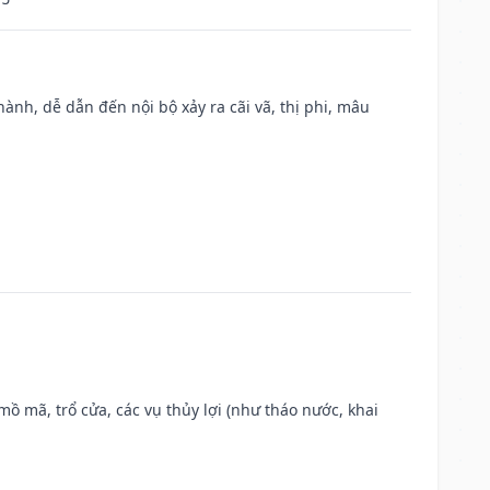
nh, dễ dẫn đến nội bộ xảy ra cãi vã, thị phi, mâu
 mồ mã, trổ cửa, các vụ thủy lợi (như tháo nước, khai