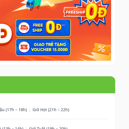
ậu (17h – 18h)
;
Giờ Hợi (21h – 22h)
i (13h – 14h)
;
Giờ Tuất (19h – 20h)