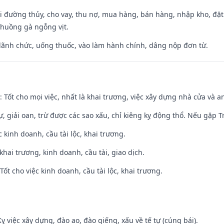
đi đường thủy, cho vay, thu nợ, mua hàng, bán hàng, nhập kho, đặt
chuồng gà ngỗng vịt.
 lãnh chức, uống thuốc, vào làm hành chính, dâng nộp đơn từ.
: Tốt cho mọi việc, nhất là khai trương, việc xây dựng nhà cửa và a
tự, giải oan, trừ được các sao xấu, chỉ kiêng kỵ động thổ. Nếu gặp Tr
ệc kinh doanh, cầu tài lộc, khai trương.
 khai trương, kinh doanh, cầu tài, giao dịch.
ốt cho việc kinh doanh, cầu tài lộc, khai trương.
ỵ việc xây dựng, đào ao, đào giếng, xấu về tế tự (cúng bái).