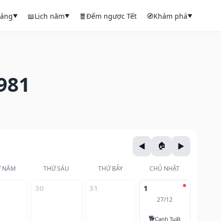
háng
📖
Lịch năm
🧧
Đếm ngược Tết
🧭
Khám phá
▼
▼
▼
981
 NĂM
THỨ SÁU
THỨ BẢY
CHỦ NHẬT
30
31
1
27/12
🐕
Canh Tuất