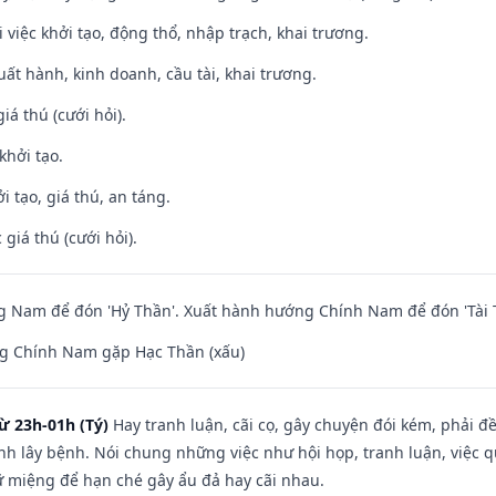
i việc khởi tạo, động thổ, nhập trạch, khai trương.
uất hành, kinh doanh, cầu tài, khai trương.
iá thú (cưới hỏi).
khởi tạo.
i tạo, giá thú, an táng.
giá thú (cưới hỏi).
 Nam để đón 'Hỷ Thần'. Xuất hành hướng Chính Nam để đón 'Tài 
g Chính Nam gặp Hạc Thần (xấu)
ừ 23h-01h (Tý)
Hay tranh luận, cãi cọ, gây chuyện đói kém, phải đ
nh lây bệnh. Nói chung những việc như hội họp, tranh luận, việc q
iữ miệng để hạn ché gây ẩu đả hay cãi nhau.