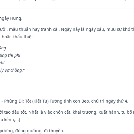
 ngày Hung.
ỡi, mâu thuẫn hay tranh cãi. Ngày này là ngày xấu, mưu sự khó thà
 hoặc khẩu thiệt.
cùng
ùng thị phi
khi
ly vợ chồng.”
 - Phùng Dị: Tốt (Kiết Tú) Tướng tinh con Beo, chủ trị ngày thứ 4.
ởi tạo đều tốt. Nhất là việc chôn cất, khai trương, xuất hành, tu bổ
 kênh,...)
t giường, đóng giường, đi thuyền.