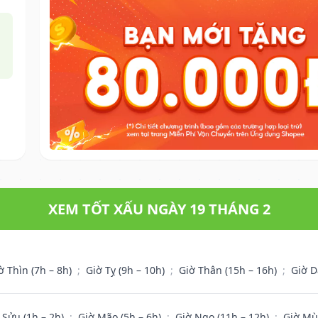
XEM TỐT XẤU NGÀY 19 THÁNG 2
ờ Thìn (7h – 8h)
;
Giờ Tỵ (9h – 10h)
;
Giờ Thân (15h – 16h)
;
Giờ D
 Sửu (1h – 2h)
;
Giờ Mão (5h – 6h)
;
Giờ Ngọ (11h – 12h)
;
Giờ Mù