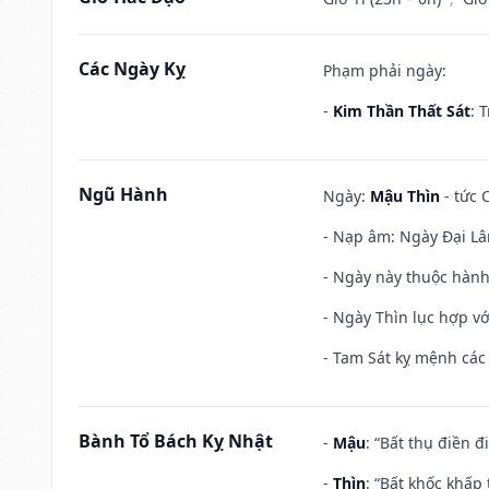
Các Ngày Kỵ
Phạm phải ngày:
-
Kim Thần Thất Sát
: 
Ngũ Hành
Ngày:
Mậu Thìn
- tức 
- Nạp âm: Ngày Đại Lâ
- Ngày này thuộc hành
- Ngày Thìn lục hợp vớ
- Tam Sát kỵ mệnh các 
Bành Tổ Bách Kỵ Nhật
-
Mậu
: “Bất thụ điền 
-
Thìn
: “Bất khốc khấp