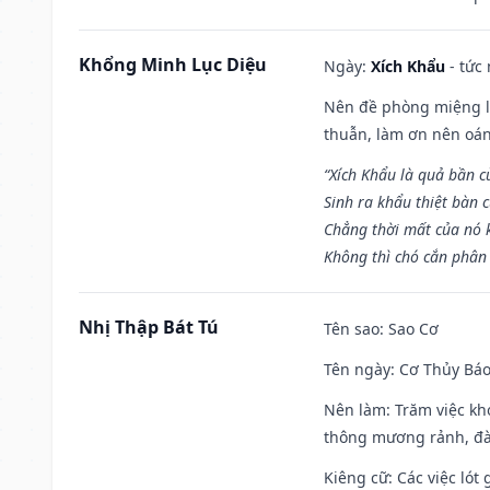
Khổng Minh Lục Diệu
Ngày:
Xích Khẩu
- tức
Nên đề phòng miệng lư
thuẫn, làm ơn nên oán
“Xích Khẩu là quả bần 
Sinh ra khẩu thiệt bàn c
Chẳng thời mất của nó 
Không thì chó cắn phân 
Nhị Thập Bát Tú
Tên sao
: Sao Cơ
Tên ngày
: Cơ Thủy Báo
Nên làm
: Trăm việc kh
thông mương rảnh, đào
Kiêng cữ
: Các việc ló