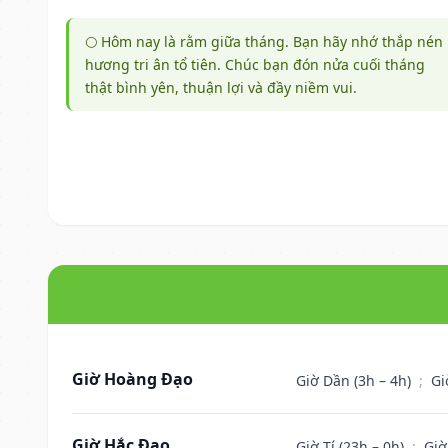
🌕 Hôm nay là rằm giữa tháng. Bạn hãy nhớ thắp nén
hương tri ân tổ tiên. Chúc bạn đón nửa cuối tháng
thật bình yên, thuận lợi và đầy niềm vui.
Giờ Hoàng Đạo
Giờ Dần (3h – 4h)
;
Gi
Giờ Hắc Đạo
Giờ Tí (23h – 0h)
;
Giờ