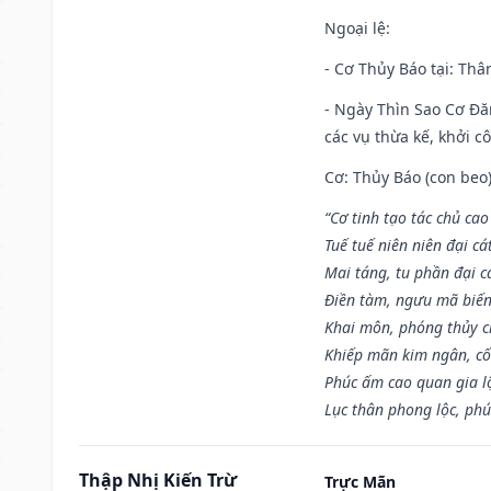
Ngoại lệ
:
- Cơ Thủy Báo tại: Thân
- Ngày Thìn Sao Cơ Đăn
các vụ thừa kế, khởi c
Cơ: Thủy Báo (con beo)
“Cơ tinh tạo tác chủ ca
Tuế tuế niên niên đại cá
Mai táng, tu phần đại cá
Điền tàm, ngưu mã biến
Khai môn, phóng thủy ch
Khiếp mãn kim ngân, c
Phúc ấm cao quan gia lộ
Lục thân phong lộc, phú
Thập Nhị Kiến Trừ
Trực Mãn