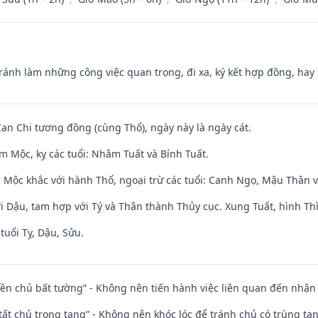
Tránh làm những công việc quan trọng, đi xa, ký kết hợp đồng, hay 
Can Chi tương đồng (cùng Thổ), ngày này là ngày cát.
m Mộc, kỵ các tuổi: Nhâm Tuất và Bính Tuất.
 Mộc khắc với hành Thổ, ngoại trừ các tuổi: Canh Ngọ, Mậu Thân 
i Dậu, tam hợp với Tý và Thân thành Thủy cục. Xung Tuất, hình Thì
tuổi Tỵ, Dậu, Sửu.
điền chủ bất tường” - Không nên tiến hành việc liên quan đến nhậ
 tất chủ trọng tang” - Không nên khóc lóc để tránh chủ có trùng ta