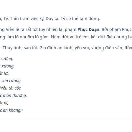
, Tý, Thìn trăm việc kỵ. Duy tại Tý có thể tạm dùng.
g Viên lẽ ra rất tốt tuy nhiên lại phạm
Phục Đoạn
. Bởi phạm Phục 
ông làm lò nhuộm lò gốm. Nên: dứt vú trẻ em, kết dứt điều hung hại
: Thủy tinh, sao tốt. Gia đình an lành, yên vui, vượng điền sản, đồ
o cường,
t xương,
t lợi,
 sơn cương.
iêu tài cốc,
ốc mãn thương.
c vị,
c an khang.”