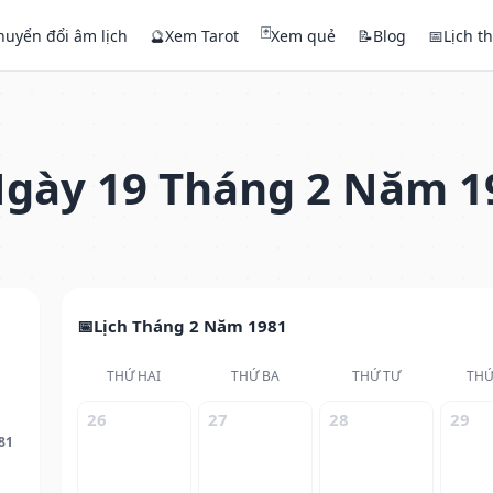
🃏
huyển đổi âm lịch
🔮
Xem Tarot
Xem quẻ
📝
Blog
📅
Lịch t
gày 19 Tháng 2 Năm 1
Lịch Tháng 2 Năm 1981
THỨ HAI
THỨ BA
THỨ TƯ
THỨ
26
27
28
29
81