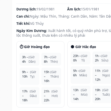
Dương lịch:
19/02/1981
Âm lịch:
15/01/1981
Can chi:
Ngày: Mậu Thìn, Tháng: Canh Dần, Năm: Tân Dậ
Tiết khí:
Vũ Thủy
Ngày Kim Dương:
Xuất hành tốt, có quý nhân phù trợ, t
lộc thông suốt, thưa kiện có nhiều lý phải
⏱️ Giờ Hoàng đạo
🌑 Giờ Hắc đạo
23h –
(Giờ
1h –
(Giờ
3h –
(Giờ
7h –
(Giờ
0h
Tí)
2h
Sửu)
4h
Dần)
8h
Thìn)
5h –
(Giờ
11h
(Giờ
9h –
(Giờ
15h
(Giờ
6h
Mão)
–
Ngọ)
10h
Tỵ)
–
Thân)
12h
16h
13h
(Giờ
19h
(Giờ
17h
(Giờ
21h
(Giờ
–
Mùi)
–
Tuất)
–
Dậu)
–
Hợi)
14h
20h
18h
22h