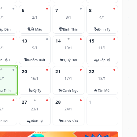
⭐
6
7
8
1/1
2/1
3/1
4/1
🐈
🐉
🐍
áp Dần
Ất Mão
Bính Thìn
Đinh Tỵ
⭐
13
14
15
8/1
9/1
10/1
11/1
🐕
🐖
🐀
ân Dậu
Nhâm Tuất
Quý Hợi
Giáp Tý
⭐
20
21
22
5/1
16/1
17/1
18/1
🐍
🐎
🐐
u Thìn
Kỷ Tỵ
Canh Ngọ
Tân Mùi
⭐
27
28
1
2/1
23/1
24/1
🐀
🐂
Ất Hợi
Bính Tý
Đinh Sửu