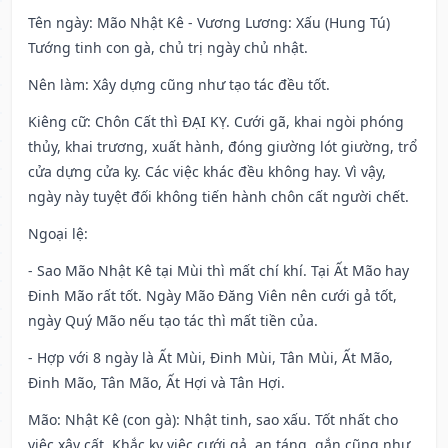
Tên ngày
: Mão Nhật Kê - Vương Lương: Xấu (Hung Tú)
Tướng tinh con gà, chủ trị ngày chủ nhật.
Nên làm
: Xây dựng cũng như tạo tác đều tốt.
Kiêng cữ
: Chôn Cất thì ĐẠI KỴ. Cưới gã, khai ngòi phóng
thủy, khai trương, xuất hành, đóng giường lót giường, trổ
cửa dựng cửa kỵ. Các việc khác đều không hay. Vì vậy,
ngày này tuyệt đối không tiến hành chôn cất người chết.
Ngoại lệ
:
- Sao Mão Nhật Kê tại Mùi thì mất chí khí. Tại Ất Mão hay
Đinh Mão rất tốt. Ngày Mão Đăng Viên nên cưới gả tốt,
ngày Quý Mão nếu tạo tác thì mất tiền của.
- Hợp với 8 ngày là Ất Mùi, Đinh Mùi, Tân Mùi, Ất Mão,
Đinh Mão, Tân Mão, Ất Hợi và Tân Hợi.
Mão: Nhật Kê (con gà): Nhật tinh, sao xấu. Tốt nhất cho
việc xây cất. Khắc kỵ việc cưới gả, an táng, gắn cũng như