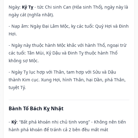
Ngày:
Kỷ Tỵ
- tức Chi sinh Can (Hỏa sinh Thổ), ngày này là
ngày cát (nghĩa nhật).
- Nạp âm: Ngày Đại Lâm Mộc, kỵ các tuổi: Quý Hợi và Đinh
Hợi.
- Ngày này thuộc hành Mộc khắc với hành Thổ, ngoại trừ
các tuổi: Tân Mùi, Kỷ Dậu và Đinh Tỵ thuộc hành Thổ
không sợ Mộc.
- Ngày Tỵ lục hợp với Thân, tam hợp với Sửu và Dậu
thành Kim cục. Xung Hợi, hình Thân, hại Dần, phá Thân,
tuyệt Tý.
Bành Tổ Bách Kỵ Nhật
-
Kỷ
: “Bất phá khoán nhị chủ tịnh vong” - Không nên tiến
hành phá khoán để tránh cả 2 bên đều mất mát