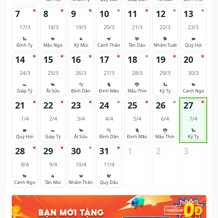
7
8
9
10
11
12
13
17/3
18/3
19/3
20/3
21/3
22/3
23/3
🐍
🐎
🐐
🐒
🐓
🐕
🐖
Đinh Tỵ
Mậu Ngọ
Kỷ Mùi
Canh Thân
Tân Dậu
Nhâm Tuất
Quý Hợi
14
15
16
17
18
19
20
24/3
25/3
26/3
27/3
28/3
29/3
30/3
🐀
🐂
🐅
🐈
🐉
🐍
🐎
Giáp Tý
Ất Sửu
Bính Dần
Đinh Mão
Mậu Thìn
Kỷ Tỵ
Canh Ngọ
21
22
23
24
25
26
27
1/4
2/4
3/4
4/4
5/4
6/4
7/4
🐖
🐀
🐂
🐅
🐈
🐉
🐍
Quý Hợi
Giáp Tý
Ất Sửu
Bính Dần
Đinh Mão
Mậu Thìn
Kỷ Tỵ
28
29
30
31
1
2
3
8/4
9/4
10/4
11/4
🐎
🐐
🐒
🐓
Canh Ngọ
Tân Mùi
Nhâm Thân
Quý Dậu