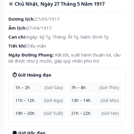
☀️ Chủ Nhật, Ngày 27 Tháng 5 Năm 1917
Dương lịch:
27/05/1917
Âm lịch:
07/04/1917
Can chi:
Ngày: Kỷ Tỵ, Tháng: Ất Tỵ, Năm: Đinh Tỵ
Tiết khí:
Tiểu mãn
Ngày Đường Phong:
Rất tốt, xuất hành thuận lợi, cầu
tài được như ý muốn, gặp quý nhân phù trợ
⏱️ Giờ Hoàng đạo
1h – 2h
(Giờ Sửu)
7h – 8h
(Giờ Thìn)
11h – 12h
(Giờ Ngọ)
13h – 14h
(Giờ Mùi)
19h – 20h
(Giờ Tuất)
21h – 22h
(Giờ Hợi)
🌑 Giờ Hắc đạo