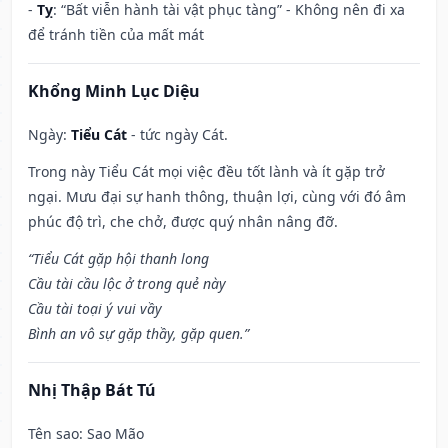
-
Tỵ
: “Bất viễn hành tài vật phục tàng” - Không nên đi xa
để tránh tiền của mất mát
Khổng Minh Lục Diệu
Ngày:
Tiểu Cát
- tức ngày Cát.
Trong này Tiểu Cát mọi việc đều tốt lành và ít gặp trở
ngại. Mưu đại sự hanh thông, thuận lợi, cùng với đó âm
phúc độ trì, che chở, được quý nhân nâng đỡ.
“Tiểu Cát gặp hội thanh long
Cầu tài cầu lộc ở trong quẻ này
Cầu tài toại ý vui vầy
Bình an vô sự gặp thầy, gặp quen.”
Nhị Thập Bát Tú
Tên sao
: Sao Mão