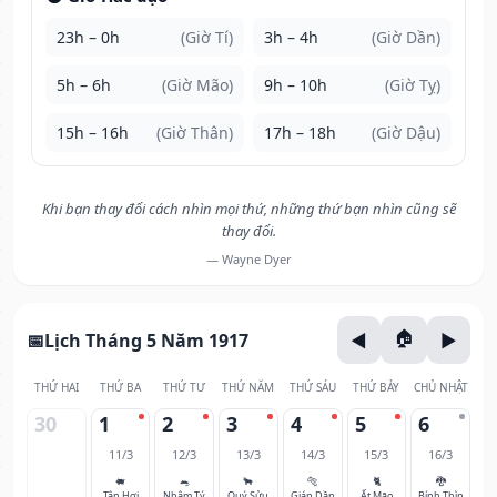
23h – 0h
(Giờ Tí)
3h – 4h
(Giờ Dần)
5h – 6h
(Giờ Mão)
9h – 10h
(Giờ Tỵ)
15h – 16h
(Giờ Thân)
17h – 18h
(Giờ Dậu)
Khi bạn thay đổi cách nhìn mọi thứ, những thứ bạn nhìn cũng sẽ
thay đổi.
— Wayne Dyer
Lịch Tháng 5 Năm 1917
THỨ HAI
THỨ BA
THỨ TƯ
THỨ NĂM
THỨ SÁU
THỨ BẢY
CHỦ NHẬT
30
1
2
3
4
5
6
11/3
12/3
13/3
14/3
15/3
16/3
🐖
🐀
🐂
🐅
🐈
🐉
Tân Hợi
Nhâm Tý
Quý Sửu
Giáp Dần
Ất Mão
Bính Thìn