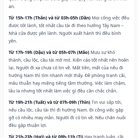
an.
Từ 15h-17h (Thân) và từ 03h-05h (Dần)
Mọi công việc đều
được tốt lành, tốt nhất cầu tài đi theo hướng Tây Nam –
Nhà cửa được yên lành. Người xuất hành thì đều bình
yên.
Từ 17h-19h (Dậu) và từ 05h-07h (Mão)
Mưu sự khó
thành, cầu lộc, cầu tài mờ mịt. Kiện cáo tốt nhất nên hoãn
lại. Người đi xa chưa có tin về. Mất tiền, mất của nếu đi
hướng Nam thì tìm nhanh mới thấy. Đề phòng tranh cãi,
mâu thuẫn hay miệng tiếng tầm thường. Việc làm chậm,
lâu la nhưng tốt nhất làm việc gì đều cần chắc chắn.
Từ 19h-21h (Tuất) và từ 07h-09h (Thìn)
Tin vui sắp tới,
nếu cầu lộc, cầu tài thì đi hướng Nam. Đi công việc gặp
gỡ có nhiều may mắn. Người đi có tin về. Nếu chăn nuôi
đều gặp thuận lợi.
Từ 21h-23h (Hợi) và từ 09h-11h (Tị)
Hay tranh luận, cãi