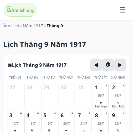
🗓️
Amlich.org
Âm Lịch
>
Năm 1917
>
Tháng 9
Lịch Tháng 9 Năm 1917
Lịch Tháng 9 Năm 1917
THỨ HAI
THỨ BA
THỨ TƯ
THỨ NĂM
THỨ SÁU
THỨ BẢY
CHỦ NHẬT
27
28
29
30
31
1
2
15/7
16/7
🐎
🐐
Bính Ngọ
Đinh Mùi
3
4
5
6
7
8
9
17/7
18/7
19/7
20/7
21/7
22/7
23/7
🐒
🐓
🐕
🐖
🐀
🐂
🐅