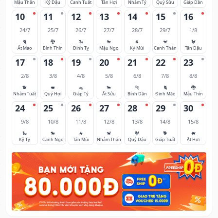
Mậu Thân
Kỷ Dậu
Canh Tuất
Tân Hợi
Nhâm Tý
Quý Sửu
Giáp Dần
10
11
12
13
14
15
16
24/7
25/7
26/7
27/7
28/7
29/7
1/8
🐈
🐉
🐍
🐎
🐐
🐒
🐓
Ất Mão
Bính Thìn
Đinh Tỵ
Mậu Ngọ
Kỷ Mùi
Canh Thân
Tân Dậu
17
18
19
20
21
22
23
2/8
3/8
4/8
5/8
6/8
7/8
8/8
🐕
🐖
🐀
🐂
🐅
🐈
🐉
Nhâm Tuất
Quý Hợi
Giáp Tý
Ất Sửu
Bính Dần
Đinh Mão
Mậu Thìn
24
25
26
27
28
29
30
9/8
10/8
11/8
12/8
13/8
14/8
15/8
🐍
🐎
🐐
🐒
🐓
🐕
🐖
Kỷ Tỵ
Canh Ngọ
Tân Mùi
Nhâm Thân
Quý Dậu
Giáp Tuất
Ất Hợi