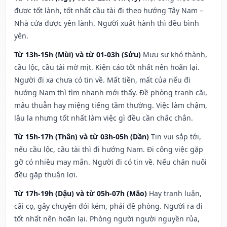
được tốt lành, tốt nhất cầu tài đi theo hướng Tây Nam –
Nhà cửa được yên lành. Người xuất hành thì đều bình
yên.
Từ 13h-15h (Mùi) và từ 01-03h (Sửu)
Mưu sự khó thành,
cầu lộc, cầu tài mờ mịt. Kiện cáo tốt nhất nên hoãn lại.
Người đi xa chưa có tin về. Mất tiền, mất của nếu đi
hướng Nam thì tìm nhanh mới thấy. Đề phòng tranh cãi,
mâu thuẫn hay miệng tiếng tầm thường. Việc làm chậm,
lâu la nhưng tốt nhất làm việc gì đều cần chắc chắn.
Từ 15h-17h (Thân) và từ 03h-05h (Dần)
Tin vui sắp tới,
nếu cầu lộc, cầu tài thì đi hướng Nam. Đi công việc gặp
gỡ có nhiều may mắn. Người đi có tin về. Nếu chăn nuôi
đều gặp thuận lợi.
Từ 17h-19h (Dậu) và từ 05h-07h (Mão)
Hay tranh luận,
cãi cọ, gây chuyện đói kém, phải đề phòng. Người ra đi
tốt nhất nên hoãn lại. Phòng người người nguyền rủa,