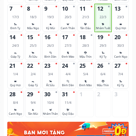
7
8
9
10
11
12
13
17/3
18/3
19/3
20/3
21/3
22/3
23/3
🐍
🐎
🐐
🐒
🐓
🐕
🐖
Đinh Tỵ
Mậu Ngọ
Kỷ Mùi
Canh Thân
Tân Dậu
Nhâm Tuất
Quý Hợi
14
15
16
17
18
19
20
24/3
25/3
26/3
27/3
28/3
29/3
30/3
🐀
🐂
🐅
🐈
🐉
🐍
🐎
Giáp Tý
Ất Sửu
Bính Dần
Đinh Mão
Mậu Thìn
Kỷ Tỵ
Canh Ngọ
21
22
23
24
25
26
27
1/4
2/4
3/4
4/4
5/4
6/4
7/4
🐖
🐀
🐂
🐅
🐈
🐉
🐍
Quý Hợi
Giáp Tý
Ất Sửu
Bính Dần
Đinh Mão
Mậu Thìn
Kỷ Tỵ
28
29
30
31
1
2
3
8/4
9/4
10/4
11/4
🐎
🐐
🐒
🐓
Canh Ngọ
Tân Mùi
Nhâm Thân
Quý Dậu