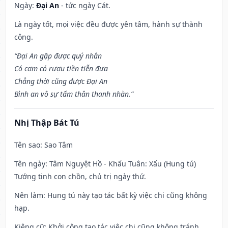
Ngày:
Đại An
- tức ngày Cát.
Là ngày tốt, mọi việc đều được yên tâm, hành sự thành
công.
“Đại An gặp được quý nhân
Có cơm có rượu tiền tiễn đưa
Chẳng thời cũng được Đại An
Bình an vô sự tấm thân thanh nhàn.”
Nhị Thập Bát Tú
Tên sao
: Sao Tâm
Tên ngày
: Tâm Nguyệt Hồ - Khấu Tuân: Xấu (Hung tú)
Tướng tinh con chồn, chủ trị ngày thứ.
Nên làm
: Hung tú này tạo tác bất kỳ việc chi cũng không
hạp.
Kiêng cữ
: Khởi công tạo tác việc chi cũng không tránh