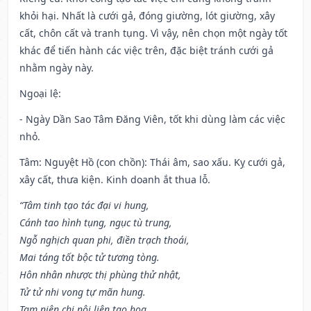
khỏi hại. Nhất là cưới gả, đóng giường, lót giường, xây
cất, chôn cất và tranh tụng. Vì vậy, nên chọn một ngày tốt
khác để tiến hành các việc trên, đặc biệt tránh cưới gả
nhằm ngày này.
Ngoại lệ
:
- Ngày Dần Sao Tâm Đăng Viên, tốt khi dùng làm các việc
nhỏ.
Tâm: Nguyệt Hồ (con chồn): Thái âm, sao xấu. Kỵ cưới gả,
xây cất, thưa kiện. Kinh doanh ắt thua lỗ.
“Tâm tinh tạo tác đại vi hung,
Cánh tao hình tụng, ngục tù trung,
Ngỗ nghịch quan phi, điền trạch thoái,
Mai táng tốt bộc tử tương tòng.
Hôn nhân nhược thị phùng thử nhật,
Tử tử nhi vong tự mãn hung.
Tam niên chi nội liên tạo họa,