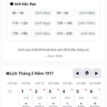
🌑 Giờ Hắc đạo
3h – 4h
(Giờ Dần)
5h – 6h
(Giờ Mão)
11h – 12h
(Giờ Ngọ)
15h – 16h
(Giờ Thân)
17h – 18h
(Giờ Dậu)
21h – 22h
(Giờ Hợi)
Cách duy nhất để thoát khỏi cám dỗ là đầu hàng nó.
— Oscar Wilde
Lịch Tháng 5 Năm 1917
THỨ HAI
THỨ BA
THỨ TƯ
THỨ NĂM
THỨ SÁU
THỨ BẢY
CHỦ NHẬT
30
1
2
3
4
5
6
11/3
12/3
13/3
14/3
15/3
16/3
🐖
🐀
🐂
🐅
🐈
🐉
Tân Hợi
Nhâm Tý
Quý Sửu
Giáp Dần
Ất Mão
Bính Thìn