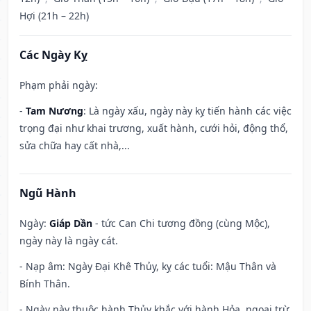
Hợi (21h – 22h)
Các Ngày Kỵ
Phạm phải ngày:
-
Tam Nương
: Là ngày xấu, ngày này kỵ tiến hành các việc
trọng đại như khai trương, xuất hành, cưới hỏi, động thổ,
sửa chữa hay cất nhà,...
Ngũ Hành
Ngày:
Giáp Dần
- tức Can Chi tương đồng (cùng Mộc),
ngày này là ngày cát.
- Nạp âm: Ngày Đại Khê Thủy, kỵ các tuổi: Mậu Thân và
Bính Thân.
- Ngày này thuộc hành Thủy khắc với hành Hỏa, ngoại trừ