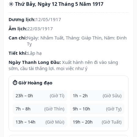
☀️ Thứ Bảy, Ngày 12 Tháng 5 Năm 1917
Dương lịch:
12/05/1917
Âm lịch:
22/03/1917
Can chi:
Ngày: Nhâm Tuất, Tháng: Giáp Thìn, Năm: Đinh
Tỵ
Tiết khí:
Lập hạ
Ngày Thanh Long Đầu:
Xuất hành nên đi vào sáng
sớm, cầu tài thắng lợi. mọi việc như ý
⏱️ Giờ Hoàng đạo
23h – 0h
(Giờ Tí)
1h – 2h
(Giờ Sửu)
7h – 8h
(Giờ Thìn)
9h – 10h
(Giờ Tỵ)
13h – 14h
(Giờ Mùi)
19h – 20h
(Giờ Tuất)