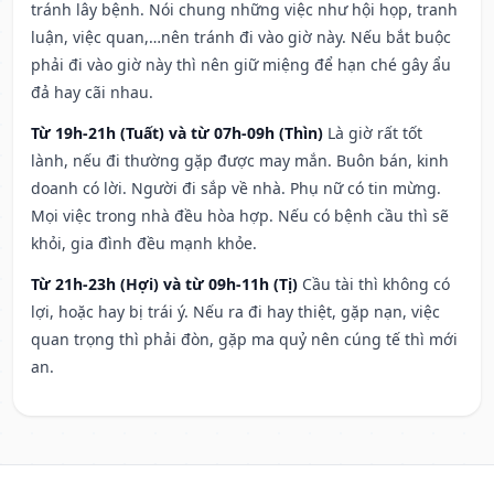
tránh lây bệnh. Nói chung những việc như hội họp, tranh
luận, việc quan,…nên tránh đi vào giờ này. Nếu bắt buộc
phải đi vào giờ này thì nên giữ miệng để hạn ché gây ẩu
đả hay cãi nhau.
Từ 19h-21h (Tuất) và từ 07h-09h (Thìn)
Là giờ rất tốt
lành, nếu đi thường gặp được may mắn. Buôn bán, kinh
doanh có lời. Người đi sắp về nhà. Phụ nữ có tin mừng.
Mọi việc trong nhà đều hòa hợp. Nếu có bệnh cầu thì sẽ
khỏi, gia đình đều mạnh khỏe.
Từ 21h-23h (Hợi) và từ 09h-11h (Tị)
Cầu tài thì không có
lợi, hoặc hay bị trái ý. Nếu ra đi hay thiệt, gặp nạn, việc
quan trọng thì phải đòn, gặp ma quỷ nên cúng tế thì mới
an.