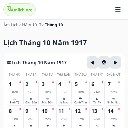
🗓️
Amlich.org
Âm Lịch
>
Năm 1917
>
Tháng 10
Lịch Tháng 10 Năm 1917
Lịch Tháng 10 Năm 1917
THỨ HAI
THỨ BA
THỨ TƯ
THỨ NĂM
THỨ SÁU
THỨ BẢY
CHỦ NHẬT
1
2
3
4
5
6
7
16/8
17/8
18/8
19/8
20/8
21/8
22/8
🐀
🐂
🐅
🐈
🐉
🐍
🐎
Bính Tý
Đinh Sửu
Mậu Dần
Kỷ Mão
Canh Thìn
Tân Tỵ
Nhâm Ngọ
8
9
10
11
12
13
14
23/8
24/8
25/8
26/8
27/8
28/8
29/8
🐐
🐒
🐓
🐕
🐖
🐀
🐂