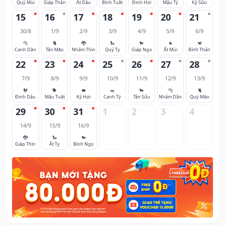
Quý Mùi
Giáp Thân
Ất Dậu
Bính Tuất
Đinh Hợi
Mậu Tý
Kỷ Sửu
15
16
17
18
19
20
21
30/8
1/9
2/9
3/9
4/9
5/9
6/9
🐅
🐈
🐉
🐍
🐎
🐐
🐒
Canh Dần
Tân Mão
Nhâm Thìn
Quý Tỵ
Giáp Ngọ
Ất Mùi
Bính Thân
22
23
24
25
26
27
28
7/9
8/9
9/9
10/9
11/9
12/9
13/9
🐓
🐕
🐖
🐀
🐂
🐅
🐈
Đinh Dậu
Mậu Tuất
Kỷ Hợi
Canh Tý
Tân Sửu
Nhâm Dần
Quý Mão
29
30
31
1
2
3
4
14/9
15/9
16/9
🐉
🐍
🐎
Giáp Thìn
Ất Tỵ
Bính Ngọ