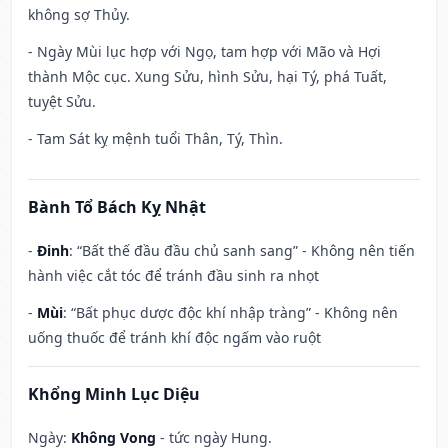
không sợ Thủy.
- Ngày Mùi lục hợp với Ngọ, tam hợp với Mão và Hợi
thành Mộc cục. Xung Sửu, hình Sửu, hại Tý, phá Tuất,
tuyệt Sửu.
- Tam Sát kỵ mệnh tuổi Thân, Tý, Thìn.
Bành Tổ Bách Kỵ Nhật
-
Đinh
: “Bất thế đầu đầu chủ sanh sang” - Không nên tiến
hành việc cắt tóc để tránh đầu sinh ra nhọt
-
Mùi
: “Bất phục dược độc khí nhập tràng” - Không nên
uống thuốc để tránh khí độc ngấm vào ruột
Khổng Minh Lục Diệu
Ngày:
Không Vong
- tức ngày Hung.