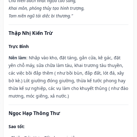
Chu niên bách nhật ngọa cao sàng,
Khai môn, phóng thủy tạo hình trượng,
Tam niên ngũ tái diệc bi thương.”
Thập Nhị Kiến Trừ
Trực Bình
Nên làm
: Nhập vào kho, đặt táng, gắn cửa, kê gác, đặt
yên chỗ máy, sửa chữa làm tàu, khai trương tàu thuyền,
các việc bồi đắp thêm ( như bồi bùn, đắp đất, lót đá, xây
bờ kè.) Lót giường đóng giường, thừa kế tước phong hay
thừa kế sự nghiệp, các vụ làm cho khuyết thủng ( như đào
mương, móc giếng, xả nước.)
Ngọc Hạp Thông Thư
Sao tốt
: