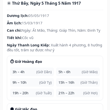
☀️ Thứ Bảy, Ngày 5 Tháng 5 Năm 1917
Dương lịch:
05/05/1917
Âm lịch:
15/03/1917
Can chi:
Ngày: Ất Mão, Tháng: Giáp Thìn, Năm: Đinh Tỵ
Tiết khí:
Cốc vũ
Ngày Thanh Long Kiếp:
Xuất hành 4 phương, 8 hướng
đều tốt, trăm sự được như ý
⏱️ Giờ Hoàng đạo
3h – 4h
(Giờ Dần)
5h – 6h
(Giờ Mão)
9h – 10h
(Giờ Tỵ)
15h – 16h
(Giờ Thân)
19h – 20h
(Giờ Tuất)
21h – 22h
(Giờ Hợi)
🌑 Giờ Hắc đạo