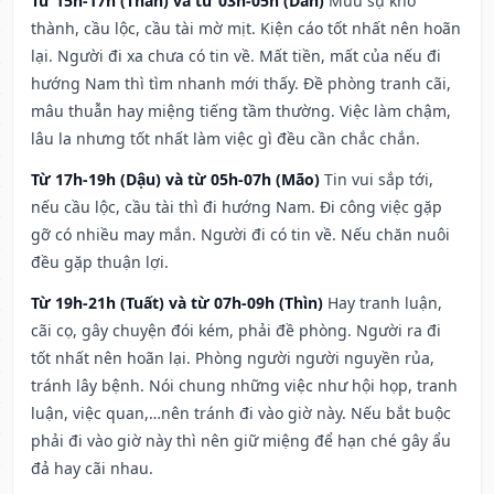
Từ 15h-17h (Thân) và từ 03h-05h (Dần)
Mưu sự khó
thành, cầu lộc, cầu tài mờ mịt. Kiện cáo tốt nhất nên hoãn
lại. Người đi xa chưa có tin về. Mất tiền, mất của nếu đi
hướng Nam thì tìm nhanh mới thấy. Đề phòng tranh cãi,
mâu thuẫn hay miệng tiếng tầm thường. Việc làm chậm,
lâu la nhưng tốt nhất làm việc gì đều cần chắc chắn.
Từ 17h-19h (Dậu) và từ 05h-07h (Mão)
Tin vui sắp tới,
nếu cầu lộc, cầu tài thì đi hướng Nam. Đi công việc gặp
gỡ có nhiều may mắn. Người đi có tin về. Nếu chăn nuôi
đều gặp thuận lợi.
Từ 19h-21h (Tuất) và từ 07h-09h (Thìn)
Hay tranh luận,
cãi cọ, gây chuyện đói kém, phải đề phòng. Người ra đi
tốt nhất nên hoãn lại. Phòng người người nguyền rủa,
tránh lây bệnh. Nói chung những việc như hội họp, tranh
luận, việc quan,…nên tránh đi vào giờ này. Nếu bắt buộc
phải đi vào giờ này thì nên giữ miệng để hạn ché gây ẩu
đả hay cãi nhau.