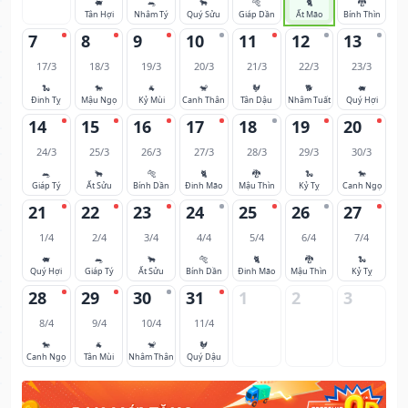
🐖
🐀
🐂
🐅
🐈
🐉
Tân Hợi
Nhâm Tý
Quý Sửu
Giáp Dần
Ất Mão
Bính Thìn
7
8
9
10
11
12
13
17/3
18/3
19/3
20/3
21/3
22/3
23/3
🐍
🐎
🐐
🐒
🐓
🐕
🐖
Đinh Tỵ
Mậu Ngọ
Kỷ Mùi
Canh Thân
Tân Dậu
Nhâm Tuất
Quý Hợi
14
15
16
17
18
19
20
24/3
25/3
26/3
27/3
28/3
29/3
30/3
🐀
🐂
🐅
🐈
🐉
🐍
🐎
Giáp Tý
Ất Sửu
Bính Dần
Đinh Mão
Mậu Thìn
Kỷ Tỵ
Canh Ngọ
21
22
23
24
25
26
27
1/4
2/4
3/4
4/4
5/4
6/4
7/4
🐖
🐀
🐂
🐅
🐈
🐉
🐍
Quý Hợi
Giáp Tý
Ất Sửu
Bính Dần
Đinh Mão
Mậu Thìn
Kỷ Tỵ
28
29
30
31
1
2
3
8/4
9/4
10/4
11/4
🐎
🐐
🐒
🐓
Canh Ngọ
Tân Mùi
Nhâm Thân
Quý Dậu