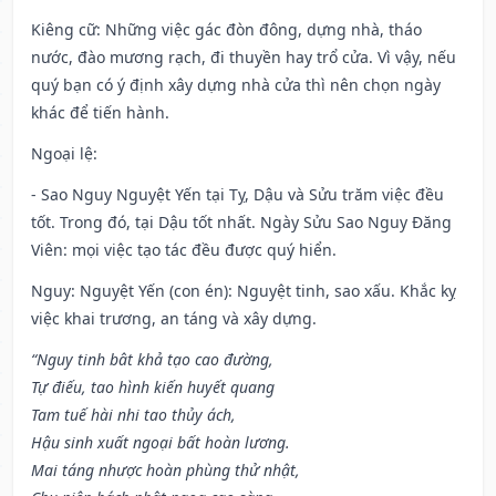
Kiêng cữ
: Những việc gác đòn đông, dựng nhà, tháo
nước, đào mương rạch, đi thuyền hay trổ cửa. Vì vậy, nếu
quý bạn có ý định xây dựng nhà cửa thì nên chọn ngày
khác để tiến hành.
Ngoại lệ
:
- Sao Nguy Nguyệt Yến tại Tỵ, Dậu và Sửu trăm việc đều
tốt. Trong đó, tại Dậu tốt nhất. Ngày Sửu Sao Nguy Đăng
Viên: mọi việc tạo tác đều được quý hiển.
Nguy: Nguyệt Yến (con én): Nguyệt tinh, sao xấu. Khắc kỵ
việc khai trương, an táng và xây dựng.
“Nguy tinh bât khả tạo cao đường,
Tự điếu, tao hình kiến huyết quang
Tam tuế hài nhi tao thủy ách,
Hậu sinh xuất ngoại bất hoàn lương.
Mai táng nhược hoàn phùng thử nhật,