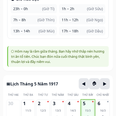
23h – 0h
(Giờ Tí)
1h – 2h
(Giờ Sửu)
7h – 8h
(Giờ Thìn)
11h – 12h
(Giờ Ngọ)
13h – 14h
(Giờ Mùi)
17h – 18h
(Giờ Dậu)
🌕 Hôm nay là rằm giữa tháng. Bạn hãy nhớ thắp nén hương
tri ân tổ tiên. Chúc bạn đón nửa cuối tháng thật bình yên,
thuận lợi và đầy niềm vui.
Lịch Tháng 5 Năm 1917
THỨ HAI
THỨ BA
THỨ TƯ
THỨ NĂM
THỨ SÁU
THỨ BẢY
CHỦ NHẬT
30
1
2
3
4
5
6
11/3
12/3
13/3
14/3
15/3
16/3