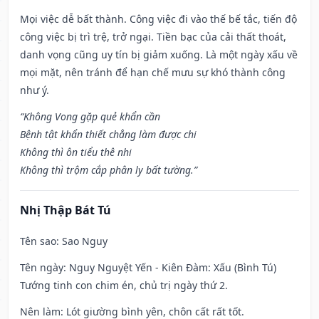
Mọi việc dễ bất thành. Công việc đi vào thế bế tắc, tiến độ
công việc bị trì trệ, trở ngại. Tiền bạc của cải thất thoát,
danh vọng cũng uy tín bị giảm xuống. Là một ngày xấu về
mọi mặt, nên tránh để hạn chế mưu sự khó thành công
như ý.
“Không Vong gặp quẻ khẩn cần
Bệnh tật khẩn thiết chẳng làm được chi
Không thì ôn tiểu thê nhi
Không thì trộm cắp phân ly bất tường.”
Nhị Thập Bát Tú
Tên sao
: Sao Nguy
Tên ngày
: Nguy Nguyệt Yến - Kiên Đàm: Xấu (Bình Tú)
Tướng tinh con chim én, chủ trị ngày thứ 2.
Nên làm
: Lót giường bình yên, chôn cất rất tốt.