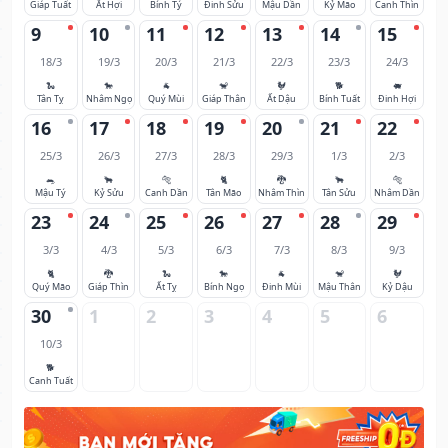
Giáp Tuất
Ất Hợi
Bính Tý
Đinh Sửu
Mậu Dần
Kỷ Mão
Canh Thìn
9
10
11
12
13
14
15
18/3
19/3
20/3
21/3
22/3
23/3
24/3
🐍
🐎
🐐
🐒
🐓
🐕
🐖
Tân Tỵ
Nhâm Ngọ
Quý Mùi
Giáp Thân
Ất Dậu
Bính Tuất
Đinh Hợi
16
17
18
19
20
21
22
25/3
26/3
27/3
28/3
29/3
1/3
2/3
🐀
🐂
🐅
🐈
🐉
🐂
🐅
Mậu Tý
Kỷ Sửu
Canh Dần
Tân Mão
Nhâm Thìn
Tân Sửu
Nhâm Dần
23
24
25
26
27
28
29
3/3
4/3
5/3
6/3
7/3
8/3
9/3
🐈
🐉
🐍
🐎
🐐
🐒
🐓
Quý Mão
Giáp Thìn
Ất Tỵ
Bính Ngọ
Đinh Mùi
Mậu Thân
Kỷ Dậu
30
1
2
3
4
5
6
10/3
🐕
Canh Tuất