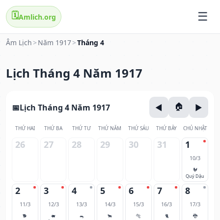
🗓️
Amlich.org
Âm Lịch
>
Năm 1917
>
Tháng 4
Lịch Tháng 4 Năm 1917
Lịch Tháng 4 Năm 1917
THỨ HAI
THỨ BA
THỨ TƯ
THỨ NĂM
THỨ SÁU
THỨ BẢY
CHỦ NHẬT
26
27
28
29
30
31
1
10/3
🐓
Quý Dậu
2
3
4
5
6
7
8
11/3
12/3
13/3
14/3
15/3
16/3
17/3
🐕
🐖
🐀
🐂
🐅
🐈
🐉