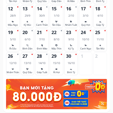
Tân Hợi
Nhâm Tý
Quý Sửu
Giáp Dần
Ất Mão
Bính Thìn
Đinh Tỵ
12
13
14
15
16
17
18
28/9
29/9
30/9
1/10
2/10
3/10
4/10
🐎
🐐
🐒
🐓
🐕
🐖
🐀
Mậu Ngọ
Kỷ Mùi
Canh Thân
Tân Dậu
Nhâm Tuất
Quý Hợi
Giáp Tý
19
20
21
22
23
24
25
5/10
6/10
7/10
8/10
9/10
10/10
11/10
🐂
🐅
🐈
🐉
🐍
🐎
🐐
Ất Sửu
Bính Dần
Đinh Mão
Mậu Thìn
Kỷ Tỵ
Canh Ngọ
Tân Mùi
26
27
28
29
30
1
2
12/10
13/10
14/10
15/10
16/10
🐒
🐓
🐕
🐖
🐀
Nhâm Thân
Quý Dậu
Giáp Tuất
Ất Hợi
Bính Tý