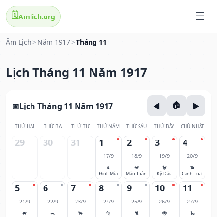
🗓️
Amlich.org
Âm Lịch
>
Năm 1917
>
Tháng 11
Lịch Tháng 11 Năm 1917
Lịch Tháng 11 Năm 1917
THỨ HAI
THỨ BA
THỨ TƯ
THỨ NĂM
THỨ SÁU
THỨ BẢY
CHỦ NHẬT
29
30
31
1
2
3
4
17/9
18/9
19/9
20/9
🐐
🐒
🐓
🐕
Đinh Mùi
Mậu Thân
Kỷ Dậu
Canh Tuất
5
6
7
8
9
10
11
21/9
22/9
23/9
24/9
25/9
26/9
27/9
🐖
🐀
🐂
🐅
🐈
🐉
🐍