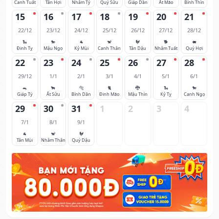
Canh Tuất
Tân Hợi
Nhâm Tý
Quý Sửu
Giáp Dần
Ất Mão
Bính Thìn
15
16
17
18
19
20
21
22/12
23/12
24/12
25/12
26/12
27/12
28/12
🐍
🐎
🐐
🐒
🐓
🐕
🐖
Đinh Tỵ
Mậu Ngọ
Kỷ Mùi
Canh Thân
Tân Dậu
Nhâm Tuất
Quý Hợi
22
23
24
25
26
27
28
29/12
1/1
2/1
3/1
4/1
5/1
6/1
🐀
🐂
🐅
🐈
🐉
🐍
🐎
Giáp Tý
Ất Sửu
Bính Dần
Đinh Mão
Mậu Thìn
Kỷ Tỵ
Canh Ngọ
29
30
31
1
2
3
4
7/1
8/1
9/1
🐐
🐒
🐓
Tân Mùi
Nhâm Thân
Quý Dậu