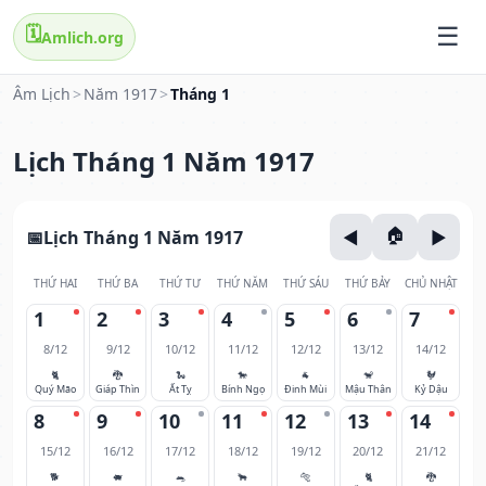
🗓️
Amlich.org
Âm Lịch
>
Năm 1917
>
Tháng 1
Lịch Tháng 1 Năm 1917
Lịch Tháng 1 Năm 1917
THỨ HAI
THỨ BA
THỨ TƯ
THỨ NĂM
THỨ SÁU
THỨ BẢY
CHỦ NHẬT
1
2
3
4
5
6
7
8/12
9/12
10/12
11/12
12/12
13/12
14/12
🐈
🐉
🐍
🐎
🐐
🐒
🐓
Quý Mão
Giáp Thìn
Ất Tỵ
Bính Ngọ
Đinh Mùi
Mậu Thân
Kỷ Dậu
8
9
10
11
12
13
14
15/12
16/12
17/12
18/12
19/12
20/12
21/12
🐕
🐖
🐀
🐂
🐅
🐈
🐉