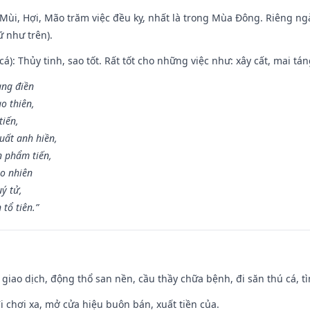
i Mùi, Hợi, Mão trăm việc đều kỵ, nhất là trong Mùa Đông. Riêng 
 như trên).
 cá): Thủy tinh, sao tốt. Rất tốt cho những việc như: xây cất, mai t
rang điền
o thiên,
tiến,
uất anh hiền,
n phẩm tiến,
ao nhiên
uý tử,
tổ tiên.”
, giao dịch, động thổ san nền, cầu thầy chữa bệnh, đi săn thú cá, 
đi chơi xa, mở cửa hiệu buôn bán, xuất tiền của.