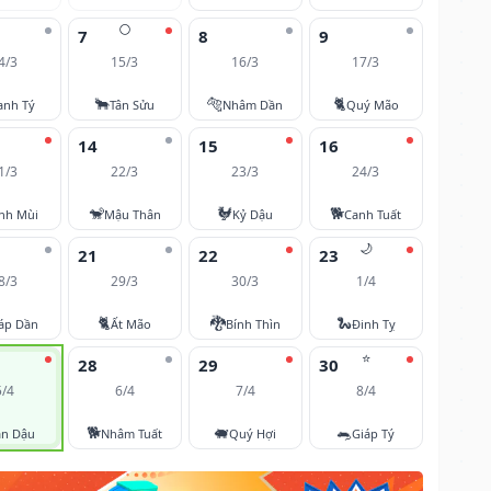
🌕
7
8
9
4/3
15/3
16/3
17/3
🐂
🐅
🐈
anh Tý
Tân Sửu
Nhâm Dần
Quý Mão
14
15
16
1/3
22/3
23/3
24/3
🐒
🐓
🐕
nh Mùi
Mậu Thân
Kỷ Dậu
Canh Tuất
🌙
21
22
23
8/3
29/3
30/3
1/4
🐈
🐉
🐍
áp Dần
Ất Mão
Bính Thìn
Đinh Tỵ
⭐
28
29
30
5/4
6/4
7/4
8/4
🐕
🐖
🐀
ân Dậu
Nhâm Tuất
Quý Hợi
Giáp Tý