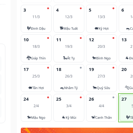
3
4
5
6
11/3
12/3
13/3
1
🐓
🐕
🐖
🐀
Đinh Dậu
Mậu Tuất
Kỷ Hợi
C
10
11
12
13
18/3
19/3
20/3
2
🐉
🐍
🐎
🐐
Giáp Thìn
Ất Tỵ
Bính Ngọ
Đi
17
18
19
20
25/3
26/3
27/3
2
🐖
🐀
🐂
🐅
Tân Hợi
Nhâm Tý
Quý Sửu
Gi
24
25
26
27
2/4
3/4
4/4
🐎
🐐
🐒
🐓
Mậu Ngọ
Kỷ Mùi
Canh Thân
T