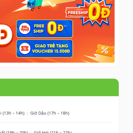
i (13h – 14h)
;
Giờ Dậu (17h – 18h)
uất (19h – 20h)
;
Giờ Hợi (21h – 22h)