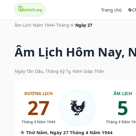
🗓️
Trang chủ
🔄
C
Amlich.org
Âm Lịch
>
Năm 1944
>
Tháng 4
>
Ngày 27
Âm Lịch Hôm Nay, N
Ngày Tân Dậu, Tháng Kỷ Tỵ, Năm Giáp Thân
DƯƠNG LỊCH
ÂM LỊCH
27
5
🐓
Tháng 4 Năm 1944
Tháng 4 Năm 19
☀️ Thứ Năm, Ngày 27 Tháng 4 Năm 1944