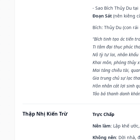
- Sao Bích Thủy Du tạ
Đoạn Sát
(nên kiêng cữ
Bích: Thủy Du (con rái
“Bích tinh tạo ác tiến t
Ti tâm đại thục phúc tha
Nô tỳ tự lai, nhân khẩu 
Khai môn, phóng thủy x
Mai táng chiêu tài, qua
Gia trung chủ sự lạc th
Hôn nhân cát lợi sinh q
Tảo bá thanh danh khán 
Thập Nhị Kiến Trừ
Trực Chấp
Nên làm
: Lập khế ước
Không nên
: Dời nhà, 