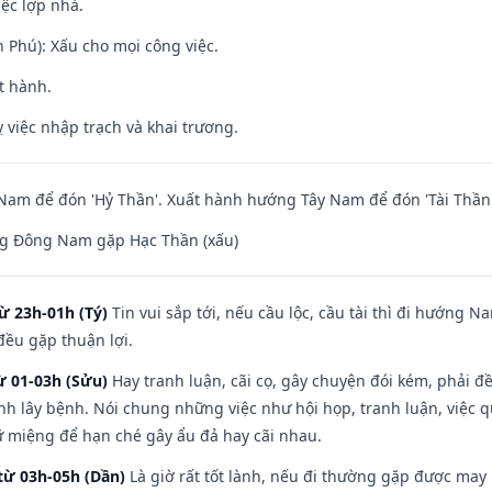
iệc lợp nhà.
n Phú): Xấu cho mọi công việc.
t hành.
 việc nhập trạch và khai trương.
am để đón 'Hỷ Thần'. Xuất hành hướng Tây Nam để đón 'Tài Thần'
g Đông Nam gặp Hạc Thần (xấu)
ừ 23h-01h (Tý)
Tin vui sắp tới, nếu cầu lộc, cầu tài thì đi hướng 
đều gặp thuận lợi.
ừ 01-03h (Sửu)
Hay tranh luận, cãi cọ, gây chuyện đói kém, phải đ
nh lây bệnh. Nói chung những việc như hội họp, tranh luận, việc q
iữ miệng để hạn ché gây ẩu đả hay cãi nhau.
từ 03h-05h (Dần)
Là giờ rất tốt lành, nếu đi thường gặp được may