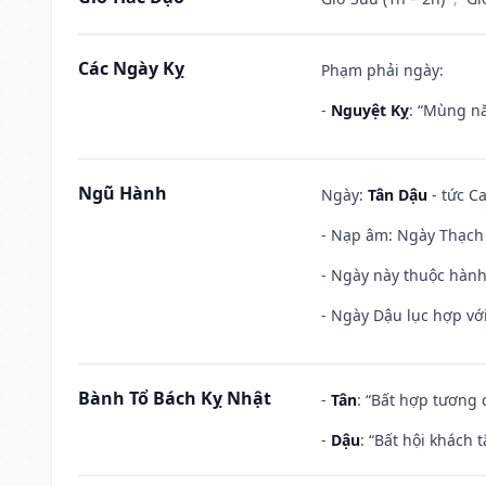
Các Ngày Kỵ
Phạm phải ngày:
-
Nguyệt Kỵ
: “Mùng nă
Ngũ Hành
Ngày:
Tân Dậu
- tức C
- Nạp âm: Ngày Thạch 
- Ngày này thuộc hành
- Ngày Dậu lục hợp với
Bành Tổ Bách Kỵ Nhật
-
Tân
: “Bất hợp tương
-
Dậu
: “Bất hội khách