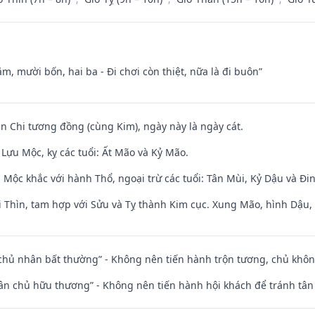
m, mười bốn, hai ba - Đi chơi còn thiệt, nữa là đi buôn”
an Chi tương đồng (cùng Kim), ngày này là ngày cát.
Lựu Mộc, kỵ các tuổi: Ất Mão và Kỷ Mão.
 Mộc khắc với hành Thổ, ngoại trừ các tuổi: Tân Mùi, Kỷ Dậu và Đ
 Thìn, tam hợp với Sửu và Tỵ thành Kim cục. Xung Mão, hình Dậu, h
 chủ nhân bất thường” - Không nên tiến hành trộn tương, chủ kh
 tân chủ hữu thương” - Không nên tiến hành hội khách để tránh tân