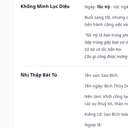
Khổng Minh Lục Diệu
Ngày:
Tốc Hỷ
- tức ngà
Buổi sáng tốt, nhưng 
tiến hành công việc v
“Tốc Hỷ là bạn trùng p
Gặp trùng gặp bạn vợ c
Có tài có lộc hẳn hoi
Cầu gì cũng được mừng 
Nhị Thập Bát Tú
Tên sao
: Sao Bích
Tên ngày
: Bích Thủy D
Nên làm
: Khởi công tạ
các vụ thuỷ lợi, tháo 
Kiêng cữ
: Sao Bích toà
Ngoại lệ
: