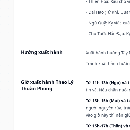
- Thiên Hoả: Xấu cho v
- Đại Hao (Tử Khí, Qua
- Ngũ Quỹ: Kỵ việc xuấ
- Chu Tước Hắc Đạo: Kỵ
Hướng xuất hành
Xuất hành hướng Tây N
Tránh xuất hành hướn
Giờ xuất hành Theo Lý
Từ 11h-13h (Ngọ) và t
Thuần Phong
tin về. Nếu chăn nuôi 
Từ 13h-15h (Mùi) và t
người nguyền rủa, trá
vào giờ này thì nên g
Từ 15h-17h (Thân) và 