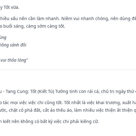
y Tốt vừa.
chiều xấu nên cần làm nhanh. Niềm vui nhanh chóng, nên dùng để 
ào buổi sáng, càng sớm càng tốt.
hùng
hồng sánh đôi
vui thỏa lòng”
u - Tang Cung: Tốt (Kiết Tú) Tướng tinh con rái cá, chủ trị ngày thứ 
o tác mọi việc việc chi cũng tốt. Tốt nhất là việc khai trương, xuất 
nước, chặt cỏ phá đất, cắt áo thêu áo, làm nhiều việc thiện ắt thiện
n kiết nên không có bất kỳ việc chi phải kiêng cữ.