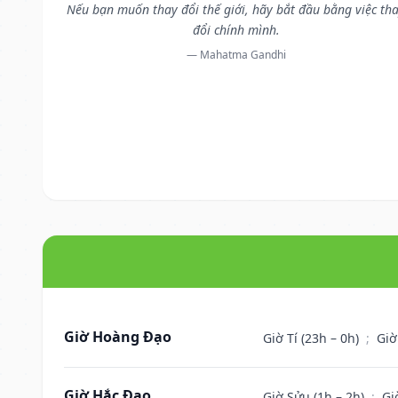
Nếu bạn muốn thay đổi thế giới, hãy bắt đầu bằng việc th
đổi chính mình.
— Mahatma Gandhi
Giờ Hoàng Đạo
Giờ Tí (23h – 0h)
;
Giờ
Giờ Hắc Đạo
Giờ Sửu (1h – 2h)
;
Gi