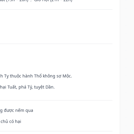
inh Tỵ thuộc hành Thổ không sợ Mộc.
ại Tuất, phá Tý, tuyệt Dần.
ông được nếm qua
 chủ có hại