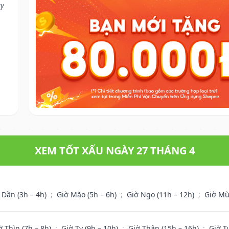
ay
XEM TỐT XẤU NGÀY 27 THÁNG 4
 Dần (3h – 4h)
;
Giờ Mão (5h – 6h)
;
Giờ Ngọ (11h – 12h)
;
Giờ Mù
ờ Thìn (7h – 8h)
;
Giờ Tỵ (9h – 10h)
;
Giờ Thân (15h – 16h)
;
Giờ T