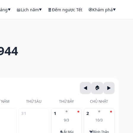
háng
📖
Lịch năm
🧧
Đếm ngược Tết
🧭
Khám phá
▼
▼
▼
944
 NĂM
THỨ SÁU
THỨ BẢY
CHỦ NHẬT
⭐
⭐
31
1
2
9/3
10/3
🐐
🐒
Ất Mùi
Bính Thân