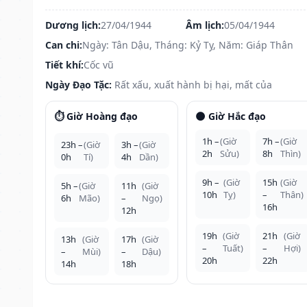
Dương lịch:
27/04/1944
Âm lịch:
05/04/1944
Can chi:
Ngày: Tân Dậu, Tháng: Kỷ Tỵ, Năm: Giáp Thân
Tiết khí:
Cốc vũ
Ngày Đạo Tặc:
Rất xấu, xuất hành bị hại, mất của
⏱️ Giờ Hoàng đạo
🌑 Giờ Hắc đạo
1h –
(Giờ
7h –
(Giờ
23h –
(Giờ
3h –
(Giờ
2h
Sửu)
8h
Thìn)
0h
Tí)
4h
Dần)
9h –
(Giờ
15h
(Giờ
5h –
(Giờ
11h
(Giờ
10h
Tỵ)
–
Thân)
6h
Mão)
–
Ngọ)
16h
12h
19h
(Giờ
21h
(Giờ
13h
(Giờ
17h
(Giờ
–
Tuất)
–
Hợi)
–
Mùi)
–
Dậu)
20h
22h
14h
18h