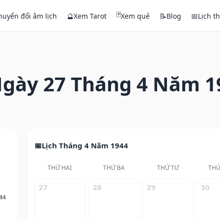
🃏
huyển đổi âm lịch
🔮
Xem Tarot
Xem quẻ
📝
Blog
📅
Lịch t
gày 27 Tháng 4 Năm 1
Lịch Tháng 4 Năm 1944
THỨ HAI
THỨ BA
THỨ TƯ
THỨ
27
28
29
30
44