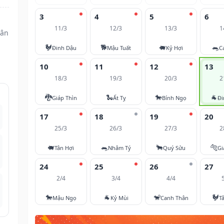
3
4
5
6
11/3
12/3
13/3
1
hân
🐓
🐕
🐖
🐀
Đinh Dậu
Mậu Tuất
Kỷ Hợi
C
10
11
12
13
18/3
19/3
20/3
2
🐉
🐍
🐎
🐐
Giáp Thìn
Ất Tỵ
Bính Ngọ
Đi
17
18
19
20
25/3
26/3
27/3
2
🐖
🐀
🐂
🐅
Tân Hợi
Nhâm Tý
Quý Sửu
Gi
24
25
26
27
2/4
3/4
4/4
🐎
🐐
🐒
🐓
Mậu Ngọ
Kỷ Mùi
Canh Thân
T