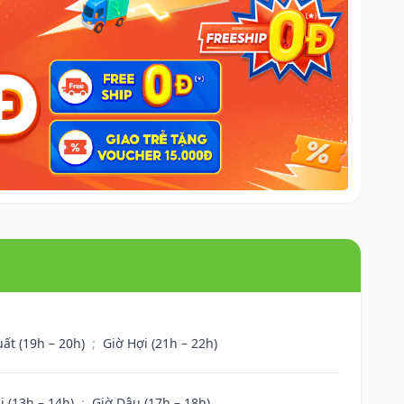
uất (19h – 20h)
;
Giờ Hợi (21h – 22h)
i (13h – 14h)
;
Giờ Dậu (17h – 18h)