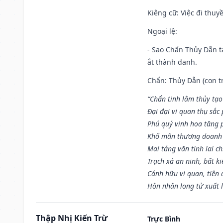
Kiêng cữ
: Việc đi thuy
Ngoại lệ
:
- Sao Chẩn Thủy Dẫn tạ
ắt thành danh.
Chẩn: Thủy Dẫn (con tr
“Chẩn tinh lâm thủy tạo
Đại đại vi quan thụ sắc
Phú quý vinh hoa tăng 
Khố mãn thương doanh 
Mai táng văn tinh lai ch
Trạch xá an ninh, bất k
Cánh hữu vi quan, tiên 
Hôn nhân long tử xuất 
Thập Nhị Kiến Trừ
Trực Bình