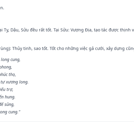
ền.
i Tỵ, Dậu, Sửu đều rất tốt. Tại Sửu: Vượng Địa, tạo tác được thịnh
ùng): Thủy tinh, sao tốt. Tốt cho những việc gả cưới, xây dựng cũ
 long cung,
 phong,
phúc thọ,
tự xương long.
iếu trợ,
iến hung.
đế sủng,
long cung.”