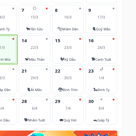
🌕
7
8
9
4/3
15/3
16/3
17/3
🐂
🐅
🐈
anh Tý
Tân Sửu
Nhâm Dần
Quý Mão
14
15
16
1/3
22/3
23/3
24/3
🐒
🐓
🐕
nh Mùi
Mậu Thân
Kỷ Dậu
Canh Tuất
🌙
21
22
23
8/3
29/3
30/3
1/4
🐈
🐉
🐍
áp Dần
Ất Mão
Bính Thìn
Đinh Tỵ
⭐
28
29
30
5/4
6/4
7/4
8/4
🐕
🐖
🐀
ân Dậu
Nhâm Tuất
Quý Hợi
Giáp Tý