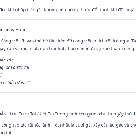
 độc khí nhập tràng” - Không nên uống thuốc để tránh khí độc ngấ
ức ngày Hung.
Công việc đi vào thế bế tắc, tiến độ công việc bị trì trệ, trở ngại. 
ày xấu về mọi mặt, nên tránh để hạn chế mưu sự khó thành công 
hẩn cần
ng làm được chi
i
 ly bất tường.”
ẫn - Lưu Trực: Tốt (Kiết Tú) Tướng tinh con giun, chủ trị ngày thứ 4
i công tạo tác rất tốt lành. Tốt nhất là cưới gả, xây cất lầu gác và
ng tốt.