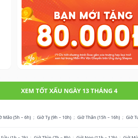
XEM TỐT XẤU NGÀY 13 THÁNG 4
ờ Mão (5h – 6h)
;
Giờ Tỵ (9h – 10h)
;
Giờ Thân (15h – 16h)
;
Giờ T
 Sửu (1h – 2h)
;
Giờ Thìn (7h – 8h)
;
Giờ Ngọ (11h – 12h)
;
Giờ Mù