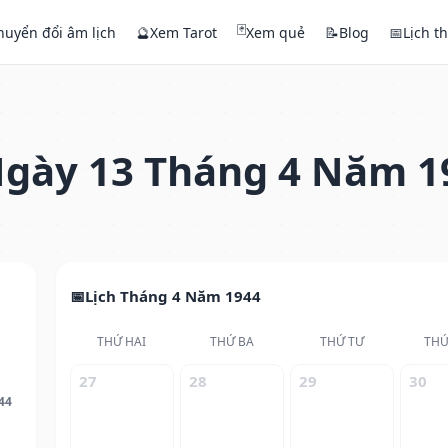
🃏
huyển đổi âm lịch
🔮
Xem Tarot
Xem quẻ
📝
Blog
📅
Lịch t
gày 13 Tháng 4 Năm 1
Lịch Tháng 4 Năm 1944
THỨ HAI
THỨ BA
THỨ TƯ
THỨ
27
28
29
30
44