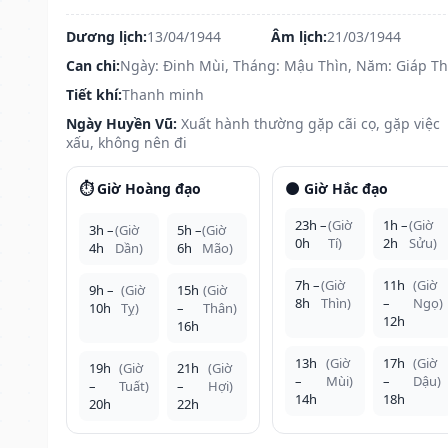
Dương lịch:
13/04/1944
Âm lịch:
21/03/1944
Can chi:
Ngày: Đinh Mùi, Tháng: Mậu Thìn, Năm: Giáp T
Tiết khí:
Thanh minh
Ngày Huyền Vũ:
Xuất hành thường gặp cãi cọ, gặp việc
xấu, không nên đi
⏱️ Giờ Hoàng đạo
🌑 Giờ Hắc đạo
23h –
(Giờ
1h –
(Giờ
3h –
(Giờ
5h –
(Giờ
0h
Tí)
2h
Sửu)
4h
Dần)
6h
Mão)
7h –
(Giờ
11h
(Giờ
9h –
(Giờ
15h
(Giờ
8h
Thìn)
–
Ngọ)
10h
Tỵ)
–
Thân)
12h
16h
13h
(Giờ
17h
(Giờ
19h
(Giờ
21h
(Giờ
–
Mùi)
–
Dậu)
–
Tuất)
–
Hợi)
14h
18h
20h
22h