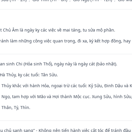
t Chủ Âm là ngày kỵ các việc về mai táng, tu sửa mộ phần.
Tránh làm những công việc quan trọng, đi xa, ký kết hợp đồng, hay 
an sinh Chi (Hỏa sinh Thổ), ngày này là ngày cát (bảo nhật).
à Thủy, kỵ các tuổi: Tân Sửu.
 Thủy khắc với hành Hỏa, ngoại trừ các tuổi: Kỷ Sửu, Đinh Dậu và
i Ngọ, tam hợp với Mão và Hợi thành Mộc cục. Xung Sửu, hình Sửu, 
 Thân, Tý, Thìn.
ầu chủ sanh sang” - Không nên tiến hành việc cắt tóc để tránh đầu