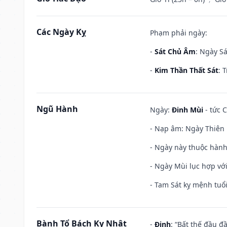
Các Ngày Kỵ
Phạm phải ngày:
-
Sát Chủ Âm
: Ngày Sá
-
Kim Thần Thất Sát
: 
Ngũ Hành
Ngày:
Đinh Mùi
- tức C
- Nạp âm: Ngày Thiên H
- Ngày này thuộc hành
- Ngày Mùi lục hợp vớ
- Tam Sát kỵ mệnh tuổi
Bành Tổ Bách Kỵ Nhật
-
Đinh
: “Bất thế đầu đ