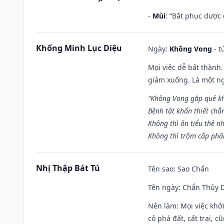
-
Mùi
: “Bất phục dược
Khổng Minh Lục Diệu
Ngày:
Không Vong
- t
Mọi việc dễ bất thành. 
giảm xuống. Là một ng
“Không Vong gặp quẻ k
Bệnh tật khẩn thiết chẳ
Không thì ôn tiểu thê nh
Không thì trộm cắp phân
Nhị Thập Bát Tú
Tên sao
: Sao Chẩn
Tên ngày
: Chẩn Thủy D
Nên làm
: Mọi việc khở
cỏ phá đất, cất trại, cũ