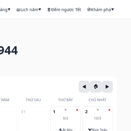
háng
📖
Lịch năm
🧧
Đếm ngược Tết
🧭
Khám phá
▼
▼
▼
944
 NĂM
THỨ SÁU
THỨ BẢY
CHỦ NHẬT
⭐
⭐
31
1
2
9/3
10/3
🐐
🐒
Ất Mùi
Bính Thân