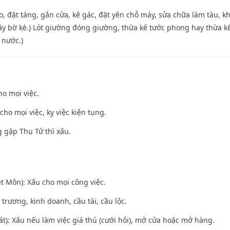
o, đặt táng, gắn cửa, kê gác, đặt yên chỗ máy, sửa chữa làm tàu, kh
xây bờ kè.) Lót giường đóng giường, thừa kế tước phong hay thừa k
 nước.)
ho mọi việc.
cho mọi việc, kỵ việc kiện tụng.
g gặp Thụ Tử thì xấu.
t Môn): Xấu cho mọi công việc.
 trương, kinh doanh, cầu tài, cầu lộc.
t): Xấu nếu làm việc giá thú (cưới hỏi), mở cửa hoặc mở hàng.