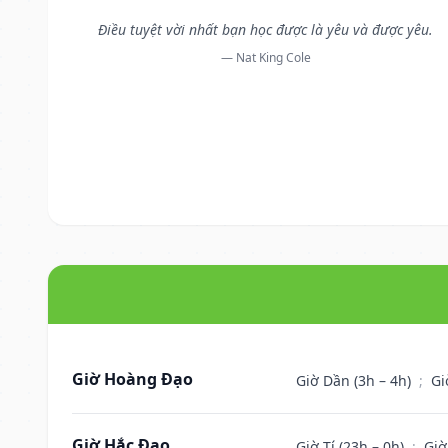
Điều tuyệt vời nhất bạn học được là yêu và được yêu.
— Nat King Cole
Giờ Hoàng Đạo
Giờ Dần (3h – 4h)
;
Gi
Giờ Hắc Đạo
Giờ Tí (23h – 0h)
;
Giờ