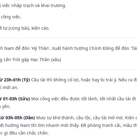
 việc nhập trạch và khai trương.
 công việc.
tế tự (cúng bái), kiện cáo.
h Nam để đón 'Hỷ Thần'. Xuất hành hướng Chính Đông để đón 'Tài
 Lên Trời gặp Hạc Thần (xấu)
ừ 23h-01h (Tý)
Cầu tài thì không có lợi, hoặc hay bị trái ý. Nếu ra 
ì mới an.
ừ 01-03h (Sửu)
Mọi công việc đều được tốt lành, tốt nhất cầu tài
h yên.
từ 03h-05h (Dần)
Mưu sự khó thành, cầu lộc, cầu tài mờ mịt. Kiện c
 đi hướng Nam thì tìm nhanh mới thấy. Đề phòng tranh cãi, mâu t
ệc gì đều cần chắc chắn.