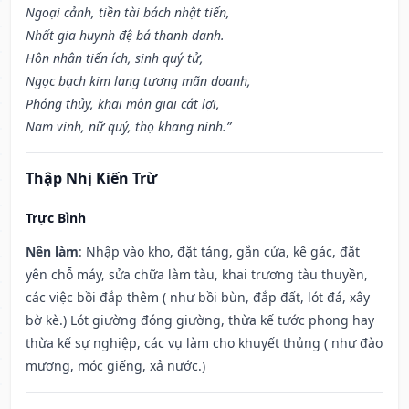
Ngoại cảnh, tiền tài bách nhật tiến,
Nhất gia huynh đệ bá thanh danh.
Hôn nhân tiến ích, sinh quý tử,
Ngọc bạch kim lang tương mãn doanh,
Phóng thủy, khai môn giai cát lợi,
Nam vinh, nữ quý, thọ khang ninh.”
Thập Nhị Kiến Trừ
Trực Bình
Nên làm
: Nhập vào kho, đặt táng, gắn cửa, kê gác, đặt
yên chỗ máy, sửa chữa làm tàu, khai trương tàu thuyền,
các việc bồi đắp thêm ( như bồi bùn, đắp đất, lót đá, xây
bờ kè.) Lót giường đóng giường, thừa kế tước phong hay
thừa kế sự nghiệp, các vụ làm cho khuyết thủng ( như đào
mương, móc giếng, xả nước.)