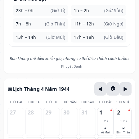
23h – 0h
(Giờ Tí)
1h – 2h
(Giờ Sửu)
7h – 8h
(Giờ Thìn)
11h – 12h
(Giờ Ngọ)
13h – 14h
(Giờ Mùi)
17h – 18h
(Giờ Dậu)
Bạn không thể điều khiển gió, nhưng có thể điều chỉnh cánh buồm.
— Khuyết Danh
Lịch Tháng 4 Năm 1944
THỨ HAI
THỨ BA
THỨ TƯ
THỨ NĂM
THỨ SÁU
THỨ BẢY
CHỦ NHẬT
27
28
29
30
31
1
2
9/3
10/3
🐐
🐒
Ất Mùi
Bính Thân