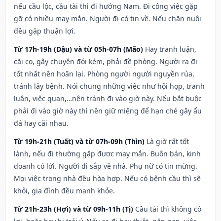
nếu cầu lộc, cầu tài thì đi hướng Nam. Đi công việc gặp
gỡ có nhiều may mắn. Người đi có tin về. Nếu chăn nuôi
đều gặp thuận lợi.
Từ 17h-19h (Dậu) và từ 05h-07h (Mão)
Hay tranh luận,
cãi cọ, gây chuyện đói kém, phải đề phòng. Người ra đi
tốt nhất nên hoãn lại. Phòng người người nguyền rủa,
tránh lây bệnh. Nói chung những việc như hội họp, tranh
luận, việc quan,…nên tránh đi vào giờ này. Nếu bắt buộc
phải đi vào giờ này thì nên giữ miệng để hạn ché gây ẩu
đả hay cãi nhau.
Từ 19h-21h (Tuất) và từ 07h-09h (Thìn)
Là giờ rất tốt
lành, nếu đi thường gặp được may mắn. Buôn bán, kinh
doanh có lời. Người đi sắp về nhà. Phụ nữ có tin mừng.
Mọi việc trong nhà đều hòa hợp. Nếu có bệnh cầu thì sẽ
khỏi, gia đình đều mạnh khỏe.
Từ 21h-23h (Hợi) và từ 09h-11h (Tị)
Cầu tài thì không có