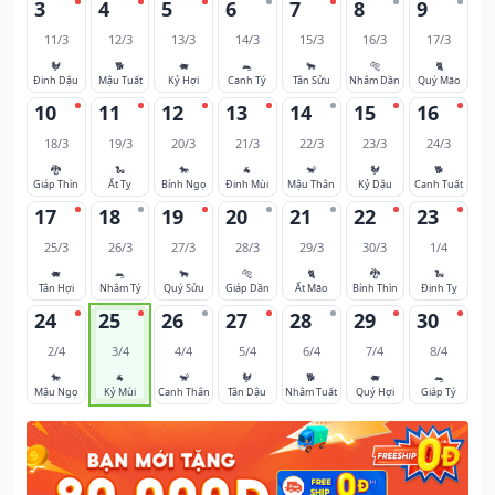
3
4
5
6
7
8
9
11/3
12/3
13/3
14/3
15/3
16/3
17/3
🐓
🐕
🐖
🐀
🐂
🐅
🐈
Đinh Dậu
Mậu Tuất
Kỷ Hợi
Canh Tý
Tân Sửu
Nhâm Dần
Quý Mão
10
11
12
13
14
15
16
18/3
19/3
20/3
21/3
22/3
23/3
24/3
🐉
🐍
🐎
🐐
🐒
🐓
🐕
Giáp Thìn
Ất Tỵ
Bính Ngọ
Đinh Mùi
Mậu Thân
Kỷ Dậu
Canh Tuất
17
18
19
20
21
22
23
25/3
26/3
27/3
28/3
29/3
30/3
1/4
🐖
🐀
🐂
🐅
🐈
🐉
🐍
Tân Hợi
Nhâm Tý
Quý Sửu
Giáp Dần
Ất Mão
Bính Thìn
Đinh Tỵ
24
25
26
27
28
29
30
2/4
3/4
4/4
5/4
6/4
7/4
8/4
🐎
🐐
🐒
🐓
🐕
🐖
🐀
Mậu Ngọ
Kỷ Mùi
Canh Thân
Tân Dậu
Nhâm Tuất
Quý Hợi
Giáp Tý