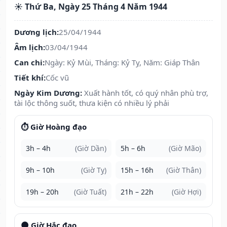
☀️ Thứ Ba, Ngày 25 Tháng 4 Năm 1944
Dương lịch:
25/04/1944
Âm lịch:
03/04/1944
Can chi:
Ngày: Kỷ Mùi, Tháng: Kỷ Tỵ, Năm: Giáp Thân
Tiết khí:
Cốc vũ
Ngày Kim Dương:
Xuất hành tốt, có quý nhân phù trợ,
tài lộc thông suốt, thưa kiện có nhiều lý phải
⏱️ Giờ Hoàng đạo
3h – 4h
(Giờ Dần)
5h – 6h
(Giờ Mão)
9h – 10h
(Giờ Tỵ)
15h – 16h
(Giờ Thân)
19h – 20h
(Giờ Tuất)
21h – 22h
(Giờ Hợi)
🌑 Giờ Hắc đạo