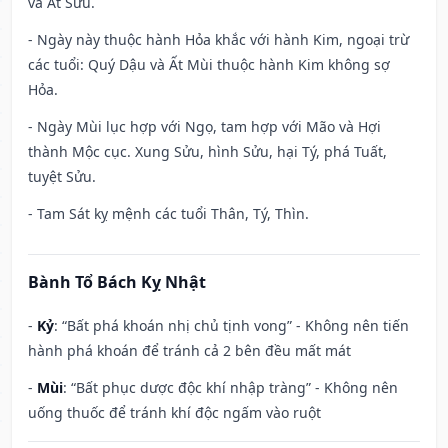
và Ất Sửu.
- Ngày này thuộc hành Hỏa khắc với hành Kim, ngoại trừ
các tuổi: Quý Dậu và Ất Mùi thuộc hành Kim không sợ
Hỏa.
- Ngày Mùi lục hợp với Ngọ, tam hợp với Mão và Hợi
thành Mộc cục. Xung Sửu, hình Sửu, hại Tý, phá Tuất,
tuyệt Sửu.
- Tam Sát kỵ mệnh các tuổi Thân, Tý, Thìn.
Bành Tổ Bách Kỵ Nhật
-
Kỷ
: “Bất phá khoán nhị chủ tịnh vong” - Không nên tiến
hành phá khoán để tránh cả 2 bên đều mất mát
-
Mùi
: “Bất phục dược độc khí nhập tràng” - Không nên
uống thuốc để tránh khí độc ngấm vào ruột