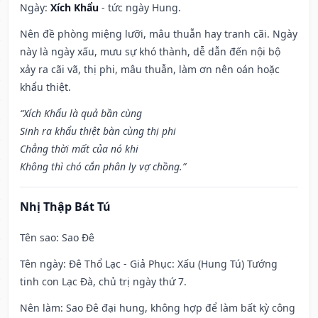
Ngày:
Xích Khẩu
- tức ngày Hung.
Nên đề phòng miệng lưỡi, mâu thuẫn hay tranh cãi. Ngày
này là ngày xấu, mưu sự khó thành, dễ dẫn đến nội bộ
xảy ra cãi vã, thị phi, mâu thuẫn, làm ơn nên oán hoặc
khẩu thiệt.
“Xích Khẩu là quả bần cùng
Sinh ra khẩu thiệt bàn cùng thị phi
Chẳng thời mất của nó khi
Không thì chó cắn phân ly vợ chồng.”
Nhị Thập Bát Tú
Tên sao
: Sao Đê
Tên ngày
: Đê Thổ Lạc - Giả Phục: Xấu (Hung Tú) Tướng
tinh con Lạc Đà, chủ trị ngày thứ 7.
Nên làm
: Sao Đê đại hung, không hợp để làm bất kỳ công