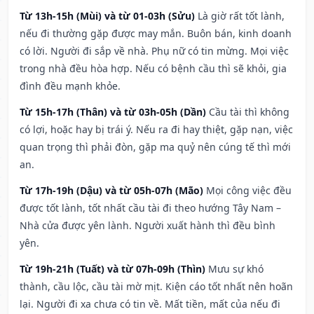
Từ 13h-15h (Mùi) và từ 01-03h (Sửu)
Là giờ rất tốt lành,
nếu đi thường gặp được may mắn. Buôn bán, kinh doanh
có lời. Người đi sắp về nhà. Phụ nữ có tin mừng. Mọi việc
trong nhà đều hòa hợp. Nếu có bệnh cầu thì sẽ khỏi, gia
đình đều mạnh khỏe.
Từ 15h-17h (Thân) và từ 03h-05h (Dần)
Cầu tài thì không
có lợi, hoặc hay bị trái ý. Nếu ra đi hay thiệt, gặp nạn, việc
quan trọng thì phải đòn, gặp ma quỷ nên cúng tế thì mới
an.
Từ 17h-19h (Dậu) và từ 05h-07h (Mão)
Mọi công việc đều
được tốt lành, tốt nhất cầu tài đi theo hướng Tây Nam –
Nhà cửa được yên lành. Người xuất hành thì đều bình
yên.
Từ 19h-21h (Tuất) và từ 07h-09h (Thìn)
Mưu sự khó
thành, cầu lộc, cầu tài mờ mịt. Kiện cáo tốt nhất nên hoãn
lại. Người đi xa chưa có tin về. Mất tiền, mất của nếu đi