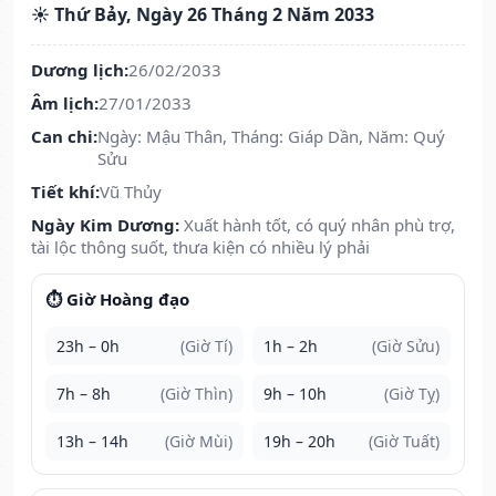
☀️ Thứ Bảy, Ngày 26 Tháng 2 Năm 2033
Dương lịch:
26/02/2033
Âm lịch:
27/01/2033
Can chi:
Ngày: Mậu Thân, Tháng: Giáp Dần, Năm: Quý
Sửu
Tiết khí:
Vũ Thủy
Ngày Kim Dương:
Xuất hành tốt, có quý nhân phù trợ,
tài lộc thông suốt, thưa kiện có nhiều lý phải
⏱️ Giờ Hoàng đạo
23h – 0h
(Giờ Tí)
1h – 2h
(Giờ Sửu)
7h – 8h
(Giờ Thìn)
9h – 10h
(Giờ Tỵ)
13h – 14h
(Giờ Mùi)
19h – 20h
(Giờ Tuất)