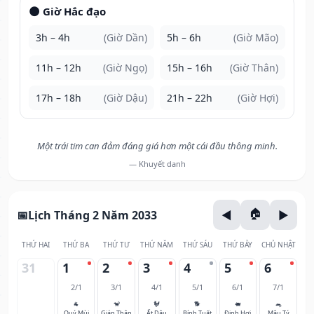
🌑 Giờ Hắc đạo
3h – 4h
(Giờ Dần)
5h – 6h
(Giờ Mão)
11h – 12h
(Giờ Ngọ)
15h – 16h
(Giờ Thân)
17h – 18h
(Giờ Dậu)
21h – 22h
(Giờ Hợi)
Một trái tim can đảm đáng giá hơn một cái đầu thông minh.
— Khuyết danh
Lịch Tháng 2 Năm 2033
THỨ HAI
THỨ BA
THỨ TƯ
THỨ NĂM
THỨ SÁU
THỨ BẢY
CHỦ NHẬT
31
1
2
3
4
5
6
2/1
3/1
4/1
5/1
6/1
7/1
🐐
🐒
🐓
🐕
🐖
🐀
Quý Mùi
Giáp Thân
Ất Dậu
Bính Tuất
Đinh Hợi
Mậu Tý