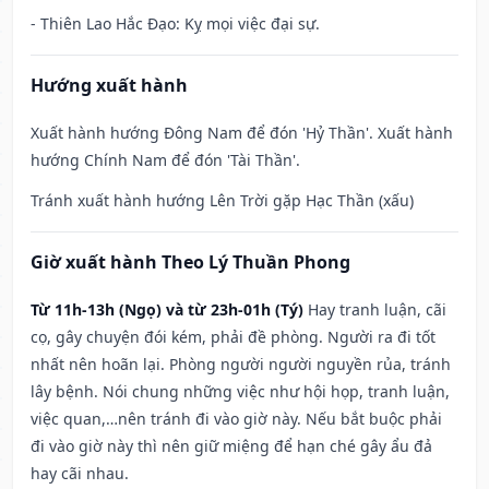
- Thiên Lao Hắc Đạo: Kỵ mọi việc đại sự.
Hướng xuất hành
Xuất hành hướng Đông Nam để đón 'Hỷ Thần'. Xuất hành
hướng Chính Nam để đón 'Tài Thần'.
Tránh xuất hành hướng Lên Trời gặp Hạc Thần (xấu)
Giờ xuất hành Theo Lý Thuần Phong
Từ 11h-13h (Ngọ) và từ 23h-01h (Tý)
Hay tranh luận, cãi
cọ, gây chuyện đói kém, phải đề phòng. Người ra đi tốt
nhất nên hoãn lại. Phòng người người nguyền rủa, tránh
lây bệnh. Nói chung những việc như hội họp, tranh luận,
việc quan,…nên tránh đi vào giờ này. Nếu bắt buộc phải
đi vào giờ này thì nên giữ miệng để hạn ché gây ẩu đả
hay cãi nhau.