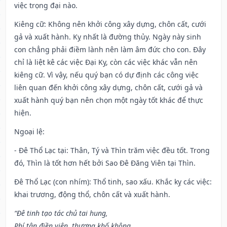
việc trọng đại nào.
Kiêng cữ
: Không nên khởi công xây dựng, chôn cất, cưới
gả và xuất hành. Kỵ nhất là đường thủy. Ngày này sinh
con chẳng phải điềm lành nên làm âm đức cho con. Đây
chỉ là liệt kê các việc Đại Kỵ, còn các việc khác vẫn nên
kiêng cữ. Vì vậy, nếu quý bạn có dự định các công việc
liên quan đến khởi công xây dựng, chôn cất, cưới gả và
xuất hành quý bạn nên chọn một ngày tốt khác để thực
hiện.
Ngoại lệ
:
- Đê Thổ Lạc tại: Thân, Tý và Thìn trăm việc đều tốt. Trong
đó, Thìn là tốt hơn hết bởi Sao Đê Đăng Viên tại Thìn.
Đê Thổ Lạc (con nhím): Thổ tinh, sao xấu. Khắc kỵ các việc:
khai trương, động thổ, chôn cất và xuất hành.
“Đê tinh tạo tác chủ tai hung,
Phí tận điền viên, thương khố không,