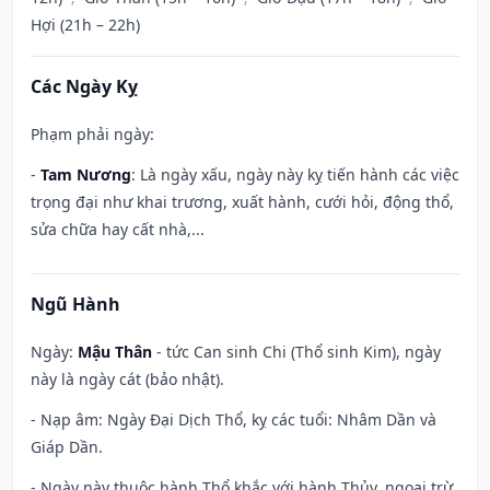
Hợi (21h – 22h)
Các Ngày Kỵ
Phạm phải ngày:
-
Tam Nương
: Là ngày xấu, ngày này kỵ tiến hành các việc
trọng đại như khai trương, xuất hành, cưới hỏi, động thổ,
sửa chữa hay cất nhà,...
Ngũ Hành
Ngày:
Mậu Thân
- tức Can sinh Chi (Thổ sinh Kim), ngày
này là ngày cát (bảo nhật).
- Nạp âm: Ngày Đại Dịch Thổ, kỵ các tuổi: Nhâm Dần và
Giáp Dần.
- Ngày này thuộc hành Thổ khắc với hành Thủy, ngoại trừ