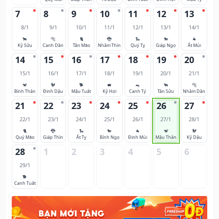
7
8
9
10
11
12
13
8/1
9/1
10/1
11/1
12/1
13/1
14/1
🐂
🐅
🐈
🐉
🐍
🐎
🐐
Kỷ Sửu
Canh Dần
Tân Mão
Nhâm Thìn
Quý Tỵ
Giáp Ngọ
Ất Mùi
14
15
16
17
18
19
20
15/1
16/1
17/1
18/1
19/1
20/1
21/1
🐒
🐓
🐕
🐖
🐀
🐂
🐅
Bính Thân
Đinh Dậu
Mậu Tuất
Kỷ Hợi
Canh Tý
Tân Sửu
Nhâm Dần
21
22
23
24
25
26
27
22/1
23/1
24/1
25/1
26/1
27/1
28/1
🐈
🐉
🐍
🐎
🐐
🐒
🐓
Quý Mão
Giáp Thìn
Ất Tỵ
Bính Ngọ
Đinh Mùi
Mậu Thân
Kỷ Dậu
28
1
2
3
4
5
6
29/1
🐕
Canh Tuất