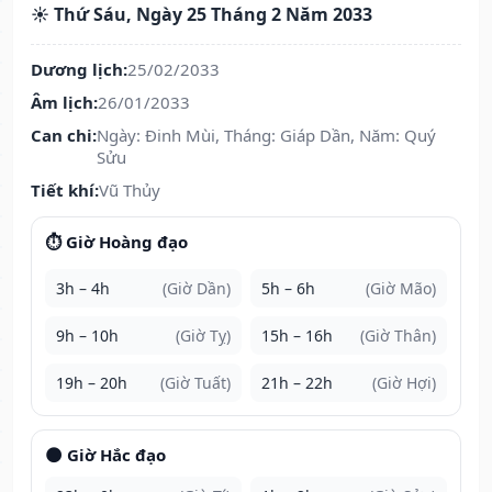
☀️ Thứ Sáu, Ngày 25 Tháng 2 Năm 2033
Dương lịch:
25/02/2033
Âm lịch:
26/01/2033
Can chi:
Ngày: Đinh Mùi, Tháng: Giáp Dần, Năm: Quý
Sửu
Tiết khí:
Vũ Thủy
⏱️ Giờ Hoàng đạo
3h – 4h
(Giờ Dần)
5h – 6h
(Giờ Mão)
9h – 10h
(Giờ Tỵ)
15h – 16h
(Giờ Thân)
19h – 20h
(Giờ Tuất)
21h – 22h
(Giờ Hợi)
🌑 Giờ Hắc đạo