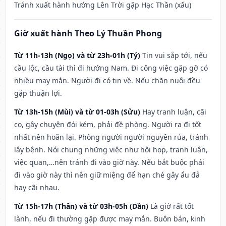
Tránh xuất hành hướng Lên Trời gặp Hạc Thần (xấu)
Giờ xuất hành Theo Lý Thuần Phong
Từ 11h-13h (Ngọ) và từ 23h-01h (Tý)
Tin vui sắp tới, nếu
cầu lộc, cầu tài thì đi hướng Nam. Đi công việc gặp gỡ có
nhiều may mắn. Người đi có tin về. Nếu chăn nuôi đều
gặp thuận lợi.
Từ 13h-15h (Mùi) và từ 01-03h (Sửu)
Hay tranh luận, cãi
cọ, gây chuyện đói kém, phải đề phòng. Người ra đi tốt
nhất nên hoãn lại. Phòng người người nguyền rủa, tránh
lây bệnh. Nói chung những việc như hội họp, tranh luận,
việc quan,…nên tránh đi vào giờ này. Nếu bắt buộc phải
đi vào giờ này thì nên giữ miệng để hạn ché gây ẩu đả
hay cãi nhau.
Từ 15h-17h (Thân) và từ 03h-05h (Dần)
Là giờ rất tốt
lành, nếu đi thường gặp được may mắn. Buôn bán, kinh