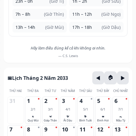
23h – 0h
(Giờ Tí)
1h – 2h
(Giờ Sửu)
7h – 8h
(Giờ Thìn)
11h – 12h
(Giờ Ngọ)
13h – 14h
(Giờ Mùi)
17h – 18h
(Giờ Dậu)
Hãy làm điều đúng kể cả khi không ai nhìn.
— C.S. Lewis
Lịch Tháng 2 Năm 2033
THỨ HAI
THỨ BA
THỨ TƯ
THỨ NĂM
THỨ SÁU
THỨ BẢY
CHỦ NHẬT
31
1
2
3
4
5
6
2/1
3/1
4/1
5/1
6/1
7/1
🐐
🐒
🐓
🐕
🐖
🐀
Quý Mùi
Giáp Thân
Ất Dậu
Bính Tuất
Đinh Hợi
Mậu Tý
7
8
9
10
11
12
13