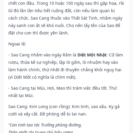
chết con đầu. Trong 10 hoặc 100 ngày sau thì gặp họa, rồi
từ đó lần lần tiêu hết ruộng đất, còn nếu làm quan bị
cách chức. Sao Cang thuộc vào Thất Sát Tinh, nhằm ngày
này sanh con ắt sẽ khó nuôi. Cho nên lấy tên của Sao để
đặt cho con thì được yên lành.
Ngoại lệ
:
- Sao Cang nhằm vào ngày Rằm là
Diệt Một Nhật
: Cữ làm
rượu, thừa kế sự nghiệp, lập lò gốm, lò nhuộm hay vào
làm hành chính, thứ nhất đi thuyền chẳng khỏi nguy hại
(vì Diệt Một có nghĩa là chìm mất).
- Sao Cang tại Mùi, Hợi, Mẹo thì trăm việc đều tốt. Thứ
nhất tại Mùi.
Sao Cang: Kim Long (con rồng): Kim tinh, sao xấu. Kỵ gả
cưới và xây cất. Đề phòng dễ bị tai nạn.
“Can tinh tạo tác Trưởng phòng đường,
Thập nhật chi trung chủ hữu ương,