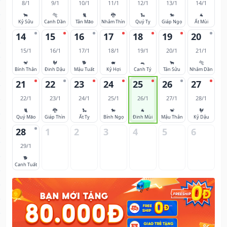
8/1
9/1
10/1
11/1
12/1
13/1
14/1
🐂
🐅
🐈
🐉
🐍
🐎
🐐
Kỷ Sửu
Canh Dần
Tân Mão
Nhâm Thìn
Quý Tỵ
Giáp Ngọ
Ất Mùi
14
15
16
17
18
19
20
15/1
16/1
17/1
18/1
19/1
20/1
21/1
🐒
🐓
🐕
🐖
🐀
🐂
🐅
Bính Thân
Đinh Dậu
Mậu Tuất
Kỷ Hợi
Canh Tý
Tân Sửu
Nhâm Dần
21
22
23
24
25
26
27
22/1
23/1
24/1
25/1
26/1
27/1
28/1
🐈
🐉
🐍
🐎
🐐
🐒
🐓
Quý Mão
Giáp Thìn
Ất Tỵ
Bính Ngọ
Đinh Mùi
Mậu Thân
Kỷ Dậu
28
1
2
3
4
5
6
29/1
🐕
Canh Tuất