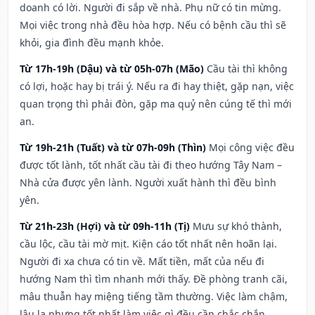
doanh có lời. Người đi sắp về nhà. Phụ nữ có tin mừng.
Mọi việc trong nhà đều hòa hợp. Nếu có bệnh cầu thì sẽ
khỏi, gia đình đều mạnh khỏe.
Từ 17h-19h (Dậu) và từ 05h-07h (Mão)
Cầu tài thì không
có lợi, hoặc hay bị trái ý. Nếu ra đi hay thiệt, gặp nạn, việc
quan trọng thì phải đòn, gặp ma quỷ nên cúng tế thì mới
an.
Từ 19h-21h (Tuất) và từ 07h-09h (Thìn)
Mọi công việc đều
được tốt lành, tốt nhất cầu tài đi theo hướng Tây Nam –
Nhà cửa được yên lành. Người xuất hành thì đều bình
yên.
Từ 21h-23h (Hợi) và từ 09h-11h (Tị)
Mưu sự khó thành,
cầu lộc, cầu tài mờ mịt. Kiện cáo tốt nhất nên hoãn lại.
Người đi xa chưa có tin về. Mất tiền, mất của nếu đi
hướng Nam thì tìm nhanh mới thấy. Đề phòng tranh cãi,
mâu thuẫn hay miệng tiếng tầm thường. Việc làm chậm,
lâu la nhưng tốt nhất làm việc gì đều cần chắc chắn.