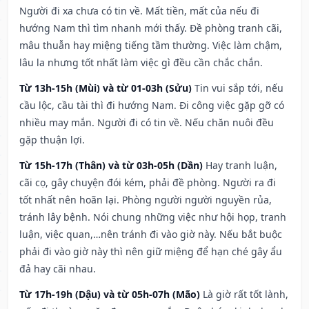
Người đi xa chưa có tin về. Mất tiền, mất của nếu đi
hướng Nam thì tìm nhanh mới thấy. Đề phòng tranh cãi,
mâu thuẫn hay miệng tiếng tầm thường. Việc làm chậm,
lâu la nhưng tốt nhất làm việc gì đều cần chắc chắn.
Từ 13h-15h (Mùi) và từ 01-03h (Sửu)
Tin vui sắp tới, nếu
cầu lộc, cầu tài thì đi hướng Nam. Đi công việc gặp gỡ có
nhiều may mắn. Người đi có tin về. Nếu chăn nuôi đều
gặp thuận lợi.
Từ 15h-17h (Thân) và từ 03h-05h (Dần)
Hay tranh luận,
cãi cọ, gây chuyện đói kém, phải đề phòng. Người ra đi
tốt nhất nên hoãn lại. Phòng người người nguyền rủa,
tránh lây bệnh. Nói chung những việc như hội họp, tranh
luận, việc quan,…nên tránh đi vào giờ này. Nếu bắt buộc
phải đi vào giờ này thì nên giữ miệng để hạn ché gây ẩu
đả hay cãi nhau.
Từ 17h-19h (Dậu) và từ 05h-07h (Mão)
Là giờ rất tốt lành,