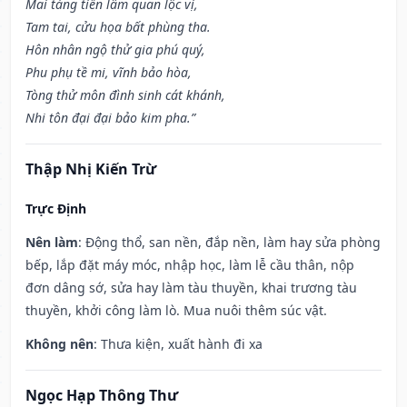
Mai táng tiến lâm quan lộc vị,
Tam tai, cửu họa bất phùng tha.
Hôn nhân ngộ thử gia phú quý,
Phu phụ tề mi, vĩnh bảo hòa,
Tòng thử môn đình sinh cát khánh,
Nhi tôn đại đại bảo kim pha.”
Thập Nhị Kiến Trừ
Trực Định
Nên làm
: Động thổ, san nền, đắp nền, làm hay sửa phòng
bếp, lắp đặt máy móc, nhập học, làm lễ cầu thân, nộp
đơn dâng sớ, sửa hay làm tàu thuyền, khai trương tàu
thuyền, khởi công làm lò. Mua nuôi thêm súc vật.
Không nên
: Thưa kiện, xuất hành đi xa
Ngọc Hạp Thông Thư