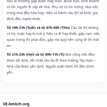
nếu đi thường gặp được may mắn. Buôn bán, kinh doanh
có lời. Người đi sắp về nhà. Phụ nữ có tin mừng. Mọi việc
trong nhà đều hòa hợp. Nếu có bệnh cầu thì sẽ khỏi, gia
đình đều mạnh khỏe.
Từ 19h-21h (Tuất) và từ 07h-09h (Thìn)
Cầu tài thì không
có lợi, hoặc hay bị trái ý. Nếu ra đi hay thiệt, gặp nạn, việc
quan trọng thì phải đòn, gặp ma quỷ nên cúng tế thì mới
an.
Từ 21h-23h (Hợi) và từ 09h-11h (Tị)
Mọi công việc đều
được tốt lành, tốt nhất cầu tài đi theo hướng Tây Nam –
Nhà cửa được yên lành. Người xuất hành thì đều bình
yên.
Về Amlich.org