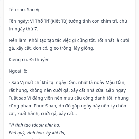
Tên sao
: Sao Vị
Tên ngày
: Vị Thổ Trĩ (Kiết Tú) tướng tinh con chim trĩ, chủ
trị ngày thứ 7.
Nên làm
: Khởi tạo tạo tác việc gì cũng tốt. Tốt nhất là cưới
gả, xây cất, dọn cỏ, gieo trồng, lấy giống.
Kiêng cữ
: Đi thuyền
Ngoại lệ
:
- Sao Vị mất chí khí tại ngày Dần, nhất là ngày Mậu Dần,
rất hung, không nên cưới gả, xây cất nhà cửa. Gặp ngày
Tuất sao Vị đăng viên nên mưu cầu công danh tốt, nhưng
cũng phạm Phục Đoạn, do đó gặp ngày này nên kỵ chôn
cất, xuất hành, cưới gả, xây cất...
“Vị tinh tạo tác sự như hà,
Phú quý, vinh hoa, hỷ khí đa,