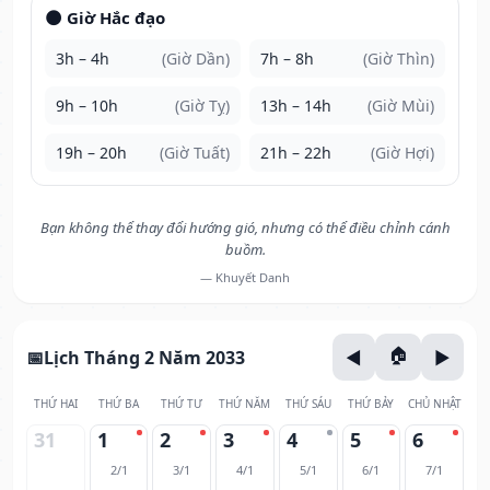
🌑 Giờ Hắc đạo
3h – 4h
(Giờ Dần)
7h – 8h
(Giờ Thìn)
9h – 10h
(Giờ Tỵ)
13h – 14h
(Giờ Mùi)
19h – 20h
(Giờ Tuất)
21h – 22h
(Giờ Hợi)
Bạn không thể thay đổi hướng gió, nhưng có thể điều chỉnh cánh
buồm.
— Khuyết Danh
Lịch Tháng 2 Năm 2033
THỨ HAI
THỨ BA
THỨ TƯ
THỨ NĂM
THỨ SÁU
THỨ BẢY
CHỦ NHẬT
31
1
2
3
4
5
6
2/1
3/1
4/1
5/1
6/1
7/1