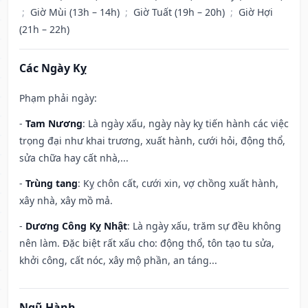
;
Giờ Mùi (13h – 14h)
;
Giờ Tuất (19h – 20h)
;
Giờ Hợi
(21h – 22h)
Các Ngày Kỵ
Phạm phải ngày:
-
Tam Nương
: Là ngày xấu, ngày này kỵ tiến hành các việc
trọng đại như khai trương, xuất hành, cưới hỏi, động thổ,
sửa chữa hay cất nhà,...
-
Trùng tang
: Kỵ chôn cất, cưới xin, vợ chồng xuất hành,
xây nhà, xây mồ mả.
-
Dương Công Kỵ Nhật
: Là ngày xấu, trăm sự đều không
nên làm. Đặc biệt rất xấu cho: động thổ, tôn tạo tu sửa,
khởi công, cất nóc, xây mộ phần, an táng...
Ngũ Hành