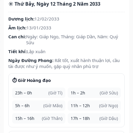
☀️ Thứ Bảy, Ngày 12 Tháng 2 Năm 2033
Dương lịch:
12/02/2033
Âm lịch:
13/01/2033
Can chi:
Ngày: Giáp Ngọ, Tháng: Giáp Dần, Năm: Quý
Sửu
Tiết khí:
Lập xuân
Ngày Đường Phong:
Rất tốt, xuất hành thuận lợi, cầu
tài được như ý muốn, gặp quý nhân phù trợ
⏱️ Giờ Hoàng đạo
23h – 0h
(Giờ Tí)
1h – 2h
(Giờ Sửu)
5h – 6h
(Giờ Mão)
11h – 12h
(Giờ Ngọ)
15h – 16h
(Giờ Thân)
17h – 18h
(Giờ Dậu)