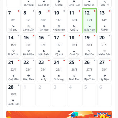
🐐
🐒
🐓
🐕
🐖
🐀
Quý Mùi
Giáp Thân
Ất Dậu
Bính Tuất
Đinh Hợi
Mậu Tý
7
8
9
10
11
12
13
8/1
9/1
10/1
11/1
12/1
13/1
14/1
🐂
🐅
🐈
🐉
🐍
🐎
🐐
Kỷ Sửu
Canh Dần
Tân Mão
Nhâm Thìn
Quý Tỵ
Giáp Ngọ
Ất Mùi
14
15
16
17
18
19
20
15/1
16/1
17/1
18/1
19/1
20/1
21/1
🐒
🐓
🐕
🐖
🐀
🐂
🐅
Bính Thân
Đinh Dậu
Mậu Tuất
Kỷ Hợi
Canh Tý
Tân Sửu
Nhâm Dần
21
22
23
24
25
26
27
22/1
23/1
24/1
25/1
26/1
27/1
28/1
🐈
🐉
🐍
🐎
🐐
🐒
🐓
Quý Mão
Giáp Thìn
Ất Tỵ
Bính Ngọ
Đinh Mùi
Mậu Thân
Kỷ Dậu
28
1
2
3
4
5
6
29/1
🐕
Canh Tuất