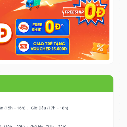
ân (15h – 16h)
;
Giờ Dậu (17h – 18h)
ất (19h – 20h)
;
Giờ Hợi (21h – 22h)