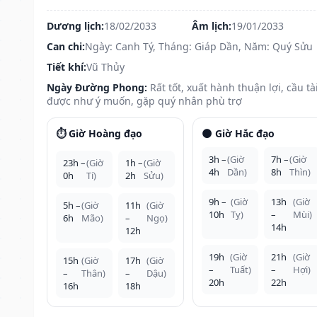
Dương lịch:
18/02/2033
Âm lịch:
19/01/2033
Can chi:
Ngày: Canh Tý, Tháng: Giáp Dần, Năm: Quý Sửu
Tiết khí:
Vũ Thủy
Ngày Đường Phong:
Rất tốt, xuất hành thuận lợi, cầu tà
được như ý muốn, gặp quý nhân phù trợ
⏱️ Giờ Hoàng đạo
🌑 Giờ Hắc đạo
3h –
(Giờ
7h –
(Giờ
23h –
(Giờ
1h –
(Giờ
4h
Dần)
8h
Thìn)
0h
Tí)
2h
Sửu)
9h –
(Giờ
13h
(Giờ
5h –
(Giờ
11h
(Giờ
10h
Tỵ)
–
Mùi)
6h
Mão)
–
Ngọ)
14h
12h
19h
(Giờ
21h
(Giờ
15h
(Giờ
17h
(Giờ
–
Tuất)
–
Hợi)
–
Thân)
–
Dậu)
20h
22h
16h
18h