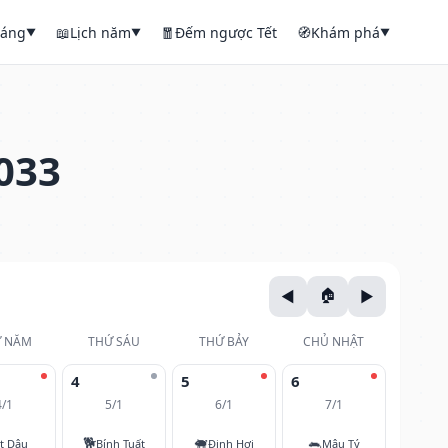
háng
📖
Lịch năm
🧧
Đếm ngược Tết
🧭
Khám phá
▼
▼
▼
033
 NĂM
THỨ SÁU
THỨ BẢY
CHỦ NHẬT
4
5
6
4/1
5/1
6/1
7/1
🐕
🐖
🐀
t Dậu
Bính Tuất
Đinh Hợi
Mậu Tý