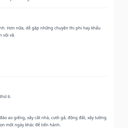
ành. Hơn nữa, dễ gặp những chuyện thị phi hay khẩu
 vội vã.
thứ 6.
c đào ao giếng, xây cất nhà, cưới gả, động đất, xây tường
họn một ngày khác để tiến hành.