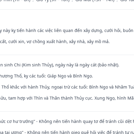
y này kỵ tiến hành các việc liên quan đến xây dựng, cưới hỏi, buô
 cất, cưới xin, vợ chồng xuất hành, xây nhà, xây mồ mả.
n sinh Chi (Kim sinh Thủy), ngày này là ngày cát (bảo nhật).
hượng Thổ, kỵ các tuổi: Giáp Ngọ và Bính Ngọ.
 Thổ khắc với hành Thủy, ngoại trừ các tuổi: Bính Ngọ và Nhâm T
 Sửu, tam hợp với Thìn và Thân thành Thủy cục. Xung Ngọ, hình Mão
 chức cơ hư trướng” - Không nên tiến hành quay tơ để tránh cũi dệt
nhạ tai ương” - Không nên tiến hành gieo quẻ hỏi việc để tránh tự r