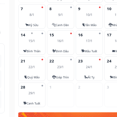
7
8
9
10
8/1
9/1
10/1
1
🐂
🐅
🐈
🐉
Kỷ Sửu
Canh Dần
Tân Mão
Nh
i
⭐
14
15
16
17
15/1
16/1
17/1
1
🐒
🐓
🐕
🐖
Bính Thân
Đinh Dậu
Mậu Tuất
K
21
22
23
24
22/1
23/1
24/1
2
🐈
🐉
🐍
🐎
Quý Mão
Giáp Thìn
Ất Tỵ
Bí
28
1
2
3
29/1
🐕
Canh Tuất