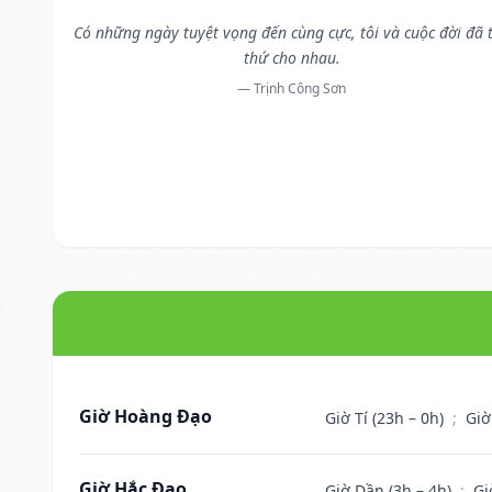
Có những ngày tuyệt vọng đến cùng cực, tôi và cuộc đời đã 
thứ cho nhau.
— Trịnh Công Sơn
Giờ Hoàng Đạo
Giờ Tí (23h – 0h)
;
Giờ
Giờ Hắc Đạo
Giờ Dần (3h – 4h)
;
Gi