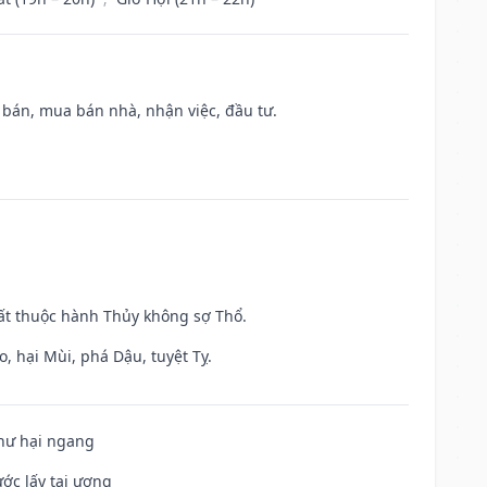
n bán, mua bán nhà, nhận việc, đầu tư.
uất thuộc hành Thủy không sợ Thổ.
, hại Mùi, phá Dậu, tuyệt Tỵ.
 hư hại ngang
ước lấy tai ương