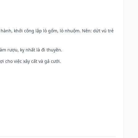
t hành, khởi công lập lò gốm, lò nhuộm. Nên: dứt vú trẻ
àm rượu, kỵ nhất là đi thuyền.
ợi cho việc xây cất và gả cưới.