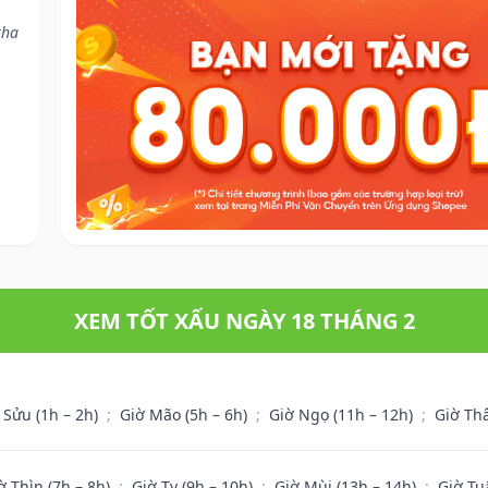
tha
XEM TỐT XẤU NGÀY 18 THÁNG 2
 Sửu (1h – 2h)
;
Giờ Mão (5h – 6h)
;
Giờ Ngọ (11h – 12h)
;
Giờ Th
ờ Thìn (7h – 8h)
;
Giờ Tỵ (9h – 10h)
;
Giờ Mùi (13h – 14h)
;
Giờ Tu