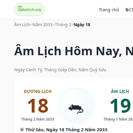
🗓️
Trang chủ
🔄
C
Amlich.org
Âm Lịch
>
Năm 2033
>
Tháng 2
>
Ngày 18
Âm Lịch Hôm Nay, N
Ngày Canh Tý, Tháng Giáp Dần, Năm Quý Sửu
DƯƠNG LỊCH
ÂM LỊCH
18
19
🐀
Tháng 2 Năm 2033
Tháng 1 Năm 20
☀️ Thứ Sáu, Ngày 18 Tháng 2 Năm 2033