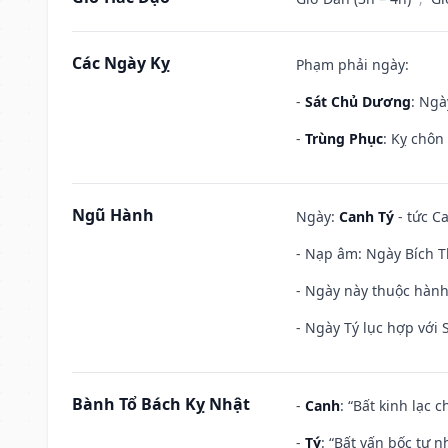
Các Ngày Kỵ
Phạm phải ngày:
-
Sát Chủ Dương
: Ngà
-
Trùng Phục
: Kỵ chôn
Ngũ Hành
Ngày:
Canh Tý
- tức Ca
- Nạp âm: Ngày Bích T
- Ngày này thuộc hành
- Ngày Tý lục hợp với
Bành Tổ Bách Kỵ Nhật
-
Canh
: “Bất kinh lạc
-
Tý
: “Bất vấn bốc tự 