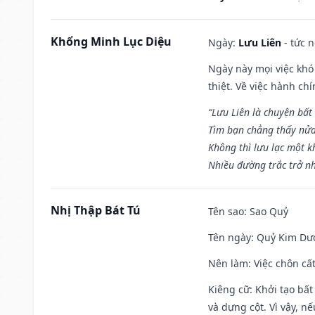
Khổng Minh Lục Diệu
Ngày:
Lưu Liên
- tức 
Ngày này mọi việc khó
thiệt. Về việc hành ch
“Lưu Liên là chuyện bất
Tìm bạn chẳng thấy nử
Không thì lưu lạc một k
Nhiều đường trắc trở nh
Nhị Thập Bát Tú
Tên sao
: Sao Quỷ
Tên ngày
: Quỷ Kim Dươ
Nên làm
: Việc chôn cấ
Kiêng cữ
: Khởi tạo bất
và dựng cột. Vì vậy, n