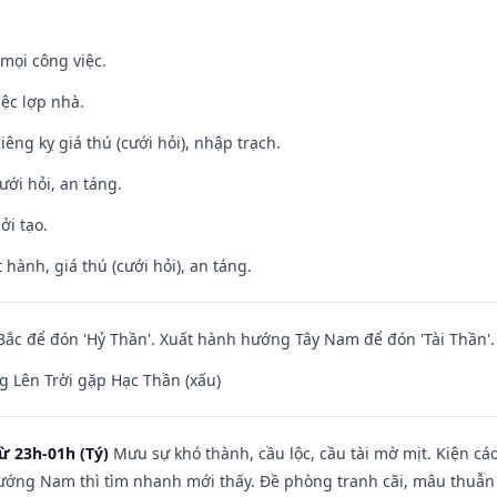
mọi công việc.
iệc lợp nhà.
Kiêng kỵ giá thú (cưới hỏi), nhập trạch.
ưới hỏi, an táng.
ởi tạo.
 hành, giá thú (cưới hỏi), an táng.
ắc để đón 'Hỷ Thần'. Xuất hành hướng Tây Nam để đón 'Tài Thần'.
 Lên Trời gặp Hạc Thần (xấu)
ừ 23h-01h (Tý)
Mưu sự khó thành, cầu lộc, cầu tài mờ mịt. Kiện cáo
hướng Nam thì tìm nhanh mới thấy. Đề phòng tranh cãi, mâu thuẫn