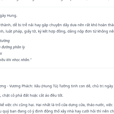
ngày Hung.
 thành, dễ bị trễ nải hay gặp chuyện dây dưa nên rất khó hoàn th
ính, luật pháp, giấy tờ, ký kết hợp đồng, dâng nộp đơn từ không nên
 tường
a đường phân ly
hi
iều khi nhọc nhằn.”
ng - Vương Phách: Xấu (Hung Tú) Tướng tinh con dê, chủ trị ngày 
t, chặt cỏ phá đất hoặc cắt áo đều tốt.
 kể việc chi cũng hại. Hại nhất là trổ cửa dựng cửa, tháo nước, việ
ếu quý bạn đang có ý định động thổ xây nhà hay cưới hỏi thì nên c