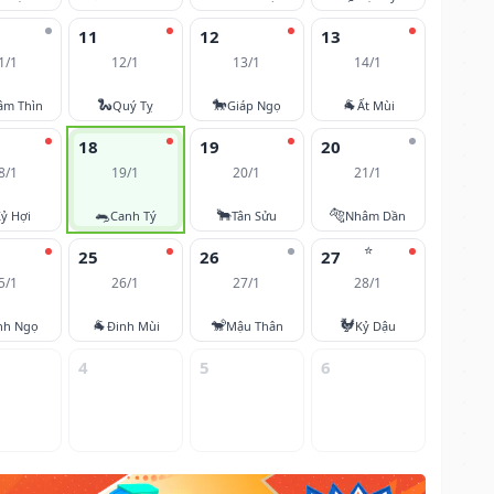
11
12
13
1/1
12/1
13/1
14/1
🐍
🐎
🐐
âm Thìn
Quý Tỵ
Giáp Ngọ
Ất Mùi
18
19
20
8/1
19/1
20/1
21/1
🐀
🐂
🐅
ỷ Hợi
Canh Tý
Tân Sửu
Nhâm Dần
⭐
25
26
27
5/1
26/1
27/1
28/1
🐐
🐒
🐓
nh Ngọ
Đinh Mùi
Mậu Thân
Kỷ Dậu
4
5
6