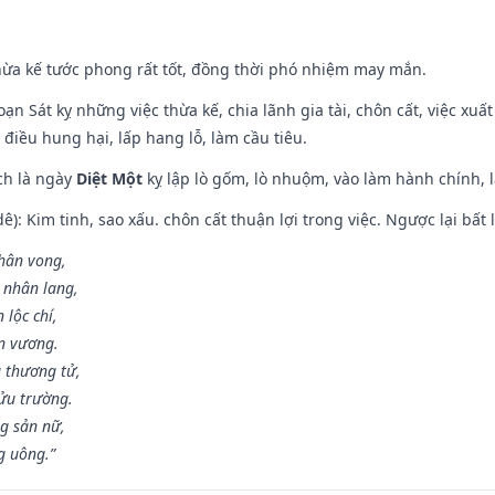
hừa kế tước phong rất tốt, đồng thời phó nhiệm may mắn.
ạn Sát kỵ những việc thừa kế, chia lãnh gia tài, chôn cất, việc xuấ
 điều hung hại, lấp hang lỗ, làm cầu tiêu.
ch là ngày
Diệt Một
kỵ lập lò gốm, lò nhuộm, vào làm hành chính, l
: Kim tinh, sao xấu. chôn cất thuận lợi trong việc. Ngược lại bất l
nhân vong,
 nhân lang,
 lộc chí,
ân vương.
 thương tử,
ửu trường.
g sản nữ,
g uông.”