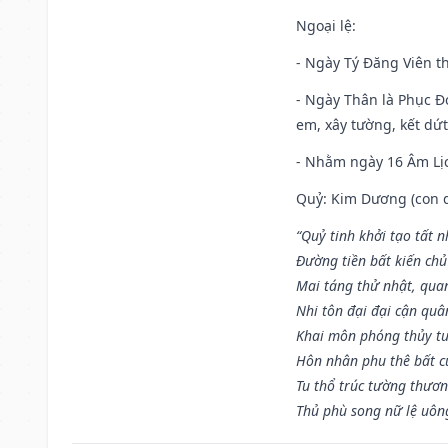
Ngoại lệ
:
- Ngày Tý Đăng Viên t
- Ngày Thân là Phục Đo
em, xây tường, kết dứt
- Nhằm ngày 16 Âm Lị
Quỷ: Kim Dương (con dê)
“Quỷ tinh khởi tạo tất 
Đường tiền bất kiến chủ
Mai táng thử nhật, quan
Nhi tôn đại đại cận qu
Khai môn phóng thủy tu
Hôn nhân phu thê bất c
Tu thổ trúc tường thươn
Thủ phù song nữ lệ uôn