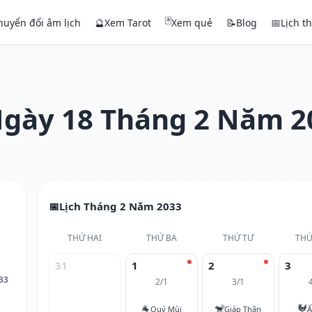
🃏
huyển đổi âm lịch
🔮
Xem Tarot
Xem quẻ
📝
Blog
📅
Lịch t
gày 18 Tháng 2 Năm 2
Lịch Tháng 2 Năm 2033
THỨ HAI
THỨ BA
THỨ TƯ
THỨ
31
1
2
3
33
2/1
3/1
🐐
🐒
🐓
Quý Mùi
Giáp Thân
Ấ