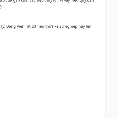
rổ cửa gắn cửa, các việc thủy lợi. Vì vậy, nếu quý bạn
ện.
ại Tý: Đăng Viên rất tốt nên thừa kế sự nghiệp hay lên