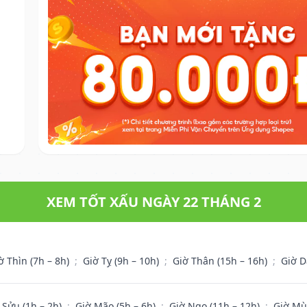
XEM TỐT XẤU NGÀY 22 THÁNG 2
ờ Thìn (7h – 8h)
;
Giờ Tỵ (9h – 10h)
;
Giờ Thân (15h – 16h)
;
Giờ D
 Sửu (1h – 2h)
;
Giờ Mão (5h – 6h)
;
Giờ Ngọ (11h – 12h)
;
Giờ Mù