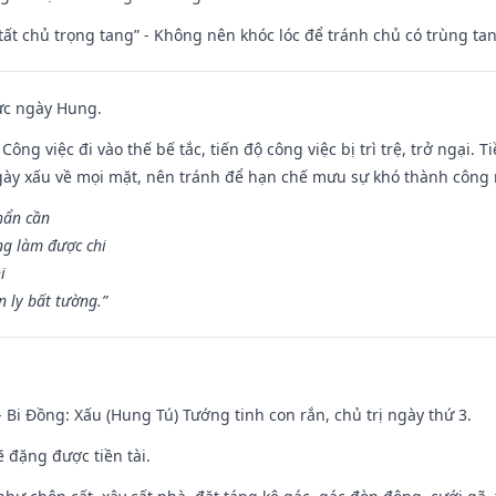
 tất chủ trọng tang” - Không nên khóc lóc để tránh chủ có trùng ta
ức ngày Hung.
Công việc đi vào thế bế tắc, tiến độ công việc bị trì trệ, trở ngại. 
ày xấu về mọi mặt, nên tránh để hạn chế mưu sự khó thành công 
hẩn cần
ng làm được chi
i
 ly bất tường.”
- Bi Đồng: Xấu (Hung Tú) Tướng tinh con rắn, chủ trị ngày thứ 3.
ẽ đặng được tiền tài.