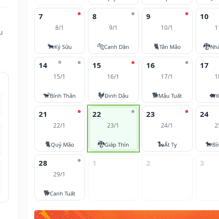
7
8
9
10
8/1
9/1
10/1
1
u
🐂
🐅
🐈
🐉
Kỷ Sửu
Canh Dần
Tân Mão
Nh
⭐
14
15
16
17
15/1
16/1
17/1
1
🐒
🐓
🐕
🐖
Bính Thân
Đinh Dậu
Mậu Tuất
K
21
22
23
24
22/1
23/1
24/1
2
🐈
🐉
🐍
🐎
Quý Mão
Giáp Thìn
Ất Tỵ
Bí
28
1
2
3
29/1
🐕
Canh Tuất