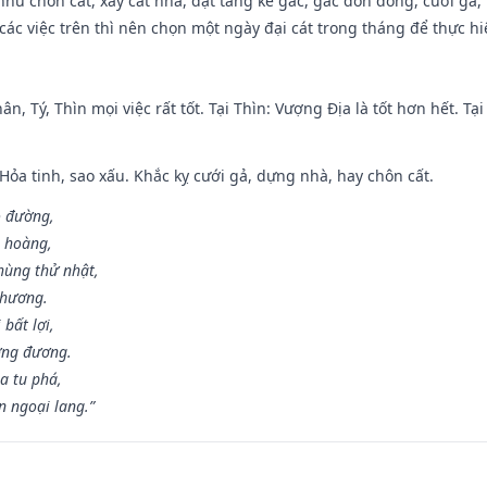
như chôn cất, xây cất nhà, đặt táng kê gác, gác đòn đông, cưới gã, t
ác việc trên thì nên chọn một ngày đại cát trong tháng để thực hi
ân, Tý, Thìn mọi việc rất tốt. Tại Thìn: Vượng Địa là tốt hơn hết. T
 Hỏa tinh, sao xấu. Khắc kỵ cưới gả, dựng nhà, hay chôn cất.
o đường,
n hoàng,
hùng thử nhật,
 hương.
bất lợi,
ơng đương.
a tu phá,
n ngoại lang.”