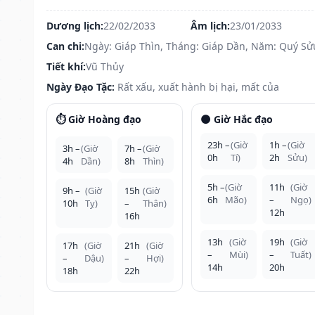
Dương lịch:
22/02/2033
Âm lịch:
23/01/2033
Can chi:
Ngày: Giáp Thìn, Tháng: Giáp Dần, Năm: Quý Sử
Tiết khí:
Vũ Thủy
Ngày Đạo Tặc:
Rất xấu, xuất hành bị hại, mất của
⏱️ Giờ Hoàng đạo
🌑 Giờ Hắc đạo
23h –
(Giờ
1h –
(Giờ
3h –
(Giờ
7h –
(Giờ
0h
Tí)
2h
Sửu)
4h
Dần)
8h
Thìn)
5h –
(Giờ
11h
(Giờ
9h –
(Giờ
15h
(Giờ
6h
Mão)
–
Ngọ)
10h
Tỵ)
–
Thân)
12h
16h
13h
(Giờ
19h
(Giờ
17h
(Giờ
21h
(Giờ
–
Mùi)
–
Tuất)
–
Dậu)
–
Hợi)
14h
20h
18h
22h