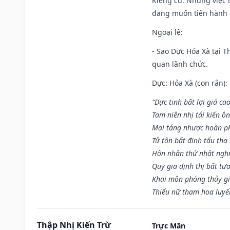
Kiêng cữ
: Những việc 
đang muốn tiến hành c
Ngoại lệ
:
- Sao Dực Hỏa Xà tại Th
quan lãnh chức.
Dực: Hỏa Xà (con rắn):
“Dực tinh bất lợi giá ca
Tam niên nhị tái kiến ô
Mai táng nhược hoàn p
Tử tôn bất định tẩu tha
Hôn nhân thử nhật nghi 
Quy gia định thị bất tư
Khai môn phóng thủy gi
Thiếu nữ tham hoa luyế
Thập Nhị Kiến Trừ
Trực Mãn