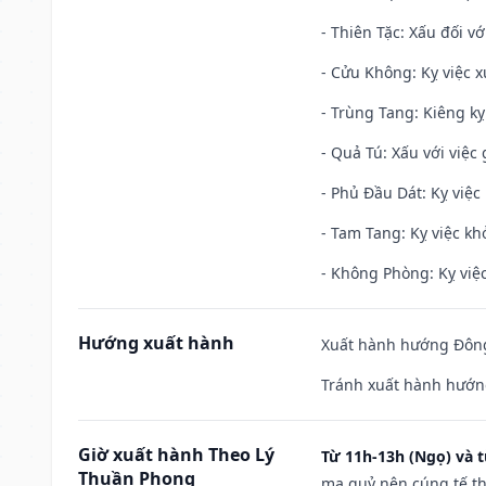
- Thiên Tặc: Xấu đối vớ
- Cửu Không: Kỵ việc x
- Trùng Tang: Kiêng kỵ
- Quả Tú: Xấu với việc g
- Phủ Đầu Dát: Kỵ việc 
- Tam Tang: Kỵ việc khở
- Không Phòng: Kỵ việc 
Hướng xuất hành
Xuất hành hướng Đông
Tránh xuất hành hướng
Giờ xuất hành Theo Lý
Từ 11h-13h (Ngọ) và t
Thuần Phong
ma quỷ nên cúng tế th