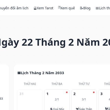
🃏
huyển đổi âm lịch
🔮
Xem Tarot
Xem quẻ
📝
Blog
📅
Lịch t
gày 22 Tháng 2 Năm 2
Lịch Tháng 2 Năm 2033
THỨ HAI
THỨ BA
THỨ TƯ
THỨ
31
1
2
3
33
2/1
3/1
🐐
🐒
🐓
Quý Mùi
Giáp Thân
Ấ