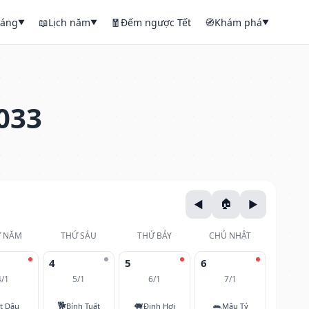
háng
📖
Lịch năm
🧧
Đếm ngược Tết
🧭
Khám phá
▼
▼
▼
033
 NĂM
THỨ SÁU
THỨ BẢY
CHỦ NHẬT
4
5
6
4/1
5/1
6/1
7/1
🐕
🐖
🐀
t Dậu
Bính Tuất
Đinh Hợi
Mậu Tý