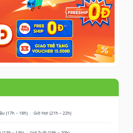
ậu (17h – 18h)
;
Giờ Hợi (21h – 22h)
i (13h – 14h)
;
Giờ Tuất (19h – 20h)