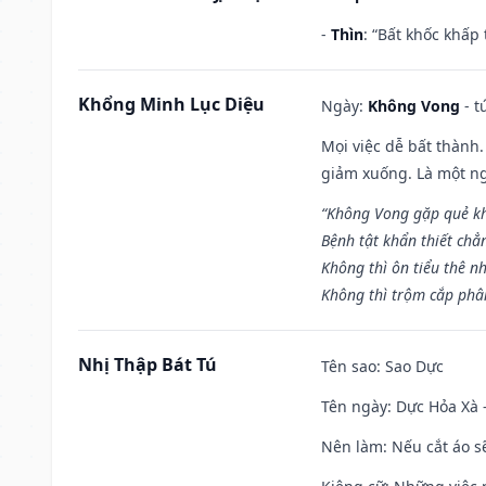
-
Thìn
: “Bất khốc khấp
Khổng Minh Lục Diệu
Ngày:
Không Vong
- t
Mọi việc dễ bất thành. 
giảm xuống. Là một ng
“Không Vong gặp quẻ k
Bệnh tật khẩn thiết chẳ
Không thì ôn tiểu thê nh
Không thì trộm cắp phân
Nhị Thập Bát Tú
Tên sao
: Sao Dực
Tên ngày
: Dực Hỏa Xà 
Nên làm
: Nếu cắt áo s