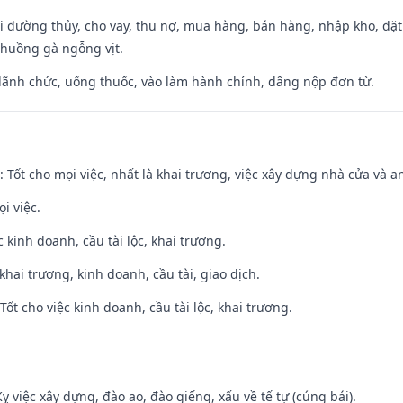
đi đường thủy, cho vay, thu nợ, mua hàng, bán hàng, nhập kho, đặt
chuồng gà ngỗng vịt.
 lãnh chức, uống thuốc, vào làm hành chính, dâng nộp đơn từ.
: Tốt cho mọi việc, nhất là khai trương, việc xây dựng nhà cửa và a
i việc.
ệc kinh doanh, cầu tài lộc, khai trương.
 khai trương, kinh doanh, cầu tài, giao dịch.
ốt cho việc kinh doanh, cầu tài lộc, khai trương.
ỵ việc xây dựng, đào ao, đào giếng, xấu về tế tự (cúng bái).