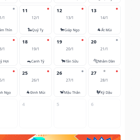
11
12
13
1/1
12/1
13/1
14/1
🐍
🐎
🐐
âm Thìn
Quý Tỵ
Giáp Ngọ
Ất Mùi
18
19
20
8/1
19/1
20/1
21/1
🐀
🐂
🐅
ỷ Hợi
Canh Tý
Tân Sửu
Nhâm Dần
⭐
25
26
27
5/1
26/1
27/1
28/1
🐐
🐒
🐓
nh Ngọ
Đinh Mùi
Mậu Thân
Kỷ Dậu
4
5
6