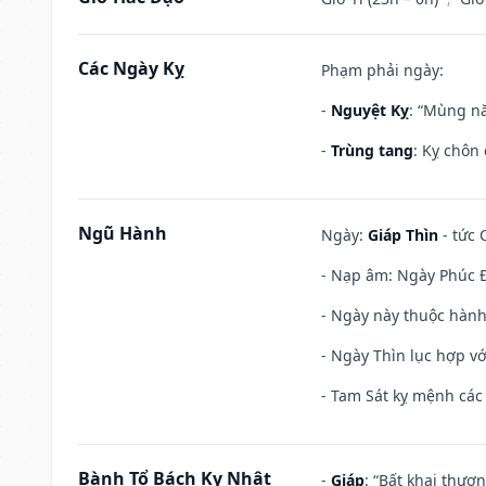
Các Ngày Kỵ
Phạm phải ngày:
-
Nguyệt Kỵ
: “Mùng nă
-
Trùng tang
: Kỵ chôn
Ngũ Hành
Ngày:
Giáp Thìn
- tức 
- Nạp âm: Ngày Phúc Đ
- Ngày này thuộc hành
- Ngày Thìn lục hợp vớ
- Tam Sát kỵ mệnh các 
Bành Tổ Bách Kỵ Nhật
-
Giáp
: “Bất khai thươ