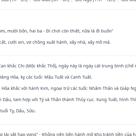
m, mười bốn, hai ba - Đi chơi còn thiệt, nữa là đi buôn”
 cất, cưới xin, vợ chồng xuất hành, xây nhà, xây mồ mả.
Can khắc Chi (Mộc khắc Thổ), ngày này là ngày cát trung bình (chế 
ăng Hỏa, kỵ các tuổi: Mậu Tuất và Canh Tuất.
 Hỏa khắc với hành Kim, ngoại trừ các tuổi: Nhâm Thân và Giáp N
i Dậu, tam hợp với Tý và Thân thành Thủy cục. Xung Tuất, hình Thì
tuổi Tỵ, Dậu, Sửu.
ng tài vật hao vong” - Không nên tiến hành mở kho tránh tiền của 