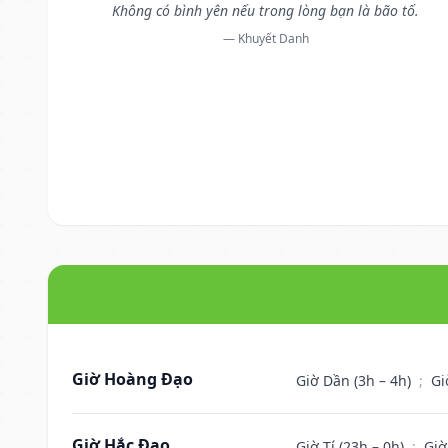
Không có bình yên nếu trong lòng bạn là bão tố.
— Khuyết Danh
Giờ Hoàng Đạo
Giờ Dần (3h – 4h)
;
Gi
Giờ Hắc Đạo
Giờ Tí (23h – 0h)
;
Giờ