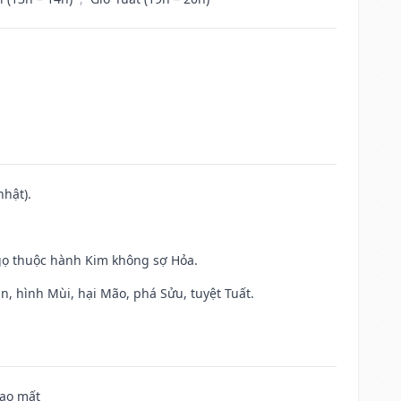
nhật).
gọ thuộc hành Kim không sợ Hỏa.
n, hình Mùi, hại Mão, phá Sửu, tuyệt Tuất.
hao mất