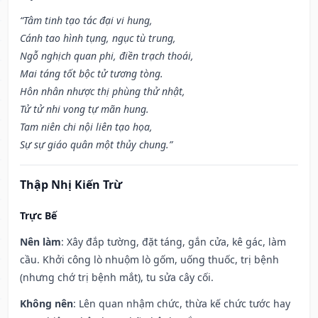
“Tâm tinh tạo tác đại vi hung,
Cánh tao hình tụng, ngục tù trung,
Ngỗ nghịch quan phi, điền trạch thoái,
Mai táng tốt bộc tử tương tòng.
Hôn nhân nhược thị phùng thử nhật,
Tử tử nhi vong tự mãn hung.
Tam niên chi nội liên tạo họa,
Sự sự giáo quân một thủy chung.”
Thập Nhị Kiến Trừ
Trực Bế
Nên làm
: Xây đắp tường, đặt táng, gắn cửa, kê gác, làm
cầu. Khởi công lò nhuộm lò gốm, uống thuốc, trị bệnh
(nhưng chớ trị bệnh mắt), tu sửa cây cối.
Không nên
: Lên quan nhậm chức, thừa kế chức tước hay