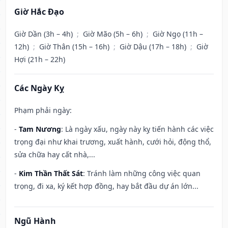
Giờ Hắc Đạo
Giờ Dần (3h – 4h)
;
Giờ Mão (5h – 6h)
;
Giờ Ngọ (11h –
12h)
;
Giờ Thân (15h – 16h)
;
Giờ Dậu (17h – 18h)
;
Giờ
Hợi (21h – 22h)
Các Ngày Kỵ
Phạm phải ngày:
-
Tam Nương
: Là ngày xấu, ngày này kỵ tiến hành các việc
trọng đại như khai trương, xuất hành, cưới hỏi, động thổ,
sửa chữa hay cất nhà,...
-
Kim Thần Thất Sát
: Tránh làm những công việc quan
trọng, đi xa, ký kết hợp đồng, hay bắt đầu dự án lớn...
Ngũ Hành