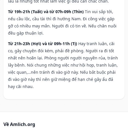
lâu la nhưng tốt nhất làm việc gì đều cần chắc chắn.
Từ 19h-21h (Tuất) và từ 07h-09h (Thìn)
Tin vui sắp tới,
nếu cầu lộc, cầu tài thì đi hướng Nam. Đi công việc gặp
gỡ có nhiều may mắn. Người đi có tin về. Nếu chăn nuôi
đều gặp thuận lợi.
Từ 21h-23h (Hợi) và từ 09h-11h (Tị)
Hay tranh luận, cãi
cọ, gây chuyện đói kém, phải đề phòng. Người ra đi tốt
nhất nên hoãn lại. Phòng người người nguyền rủa, tránh
lây bệnh. Nói chung những việc như hội họp, tranh luận,
việc quan,…nên tránh đi vào giờ này. Nếu bắt buộc phải
đi vào giờ này thì nên giữ miệng để hạn ché gây ẩu đả
hay cãi nhau.
Về Amlich.org