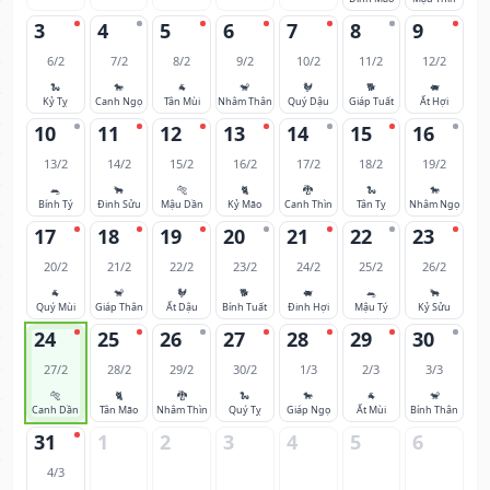
3
4
5
6
7
8
9
6/2
7/2
8/2
9/2
10/2
11/2
12/2
🐍
🐎
🐐
🐒
🐓
🐕
🐖
Kỷ Tỵ
Canh Ngọ
Tân Mùi
Nhâm Thân
Quý Dậu
Giáp Tuất
Ất Hợi
10
11
12
13
14
15
16
13/2
14/2
15/2
16/2
17/2
18/2
19/2
🐀
🐂
🐅
🐈
🐉
🐍
🐎
Bính Tý
Đinh Sửu
Mậu Dần
Kỷ Mão
Canh Thìn
Tân Tỵ
Nhâm Ngọ
17
18
19
20
21
22
23
20/2
21/2
22/2
23/2
24/2
25/2
26/2
🐐
🐒
🐓
🐕
🐖
🐀
🐂
Quý Mùi
Giáp Thân
Ất Dậu
Bính Tuất
Đinh Hợi
Mậu Tý
Kỷ Sửu
24
25
26
27
28
29
30
27/2
28/2
29/2
30/2
1/3
2/3
3/3
🐅
🐈
🐉
🐍
🐎
🐐
🐒
Canh Dần
Tân Mão
Nhâm Thìn
Quý Tỵ
Giáp Ngọ
Ất Mùi
Bính Thân
31
1
2
3
4
5
6
4/3