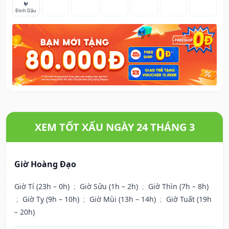
🐓
Đinh Dậu
XEM TỐT XẤU NGÀY 24 THÁNG 3
Giờ Hoàng Đạo
Giờ Tí (23h – 0h)
;
Giờ Sửu (1h – 2h)
;
Giờ Thìn (7h – 8h)
;
Giờ Tỵ (9h – 10h)
;
Giờ Mùi (13h – 14h)
;
Giờ Tuất (19h
– 20h)