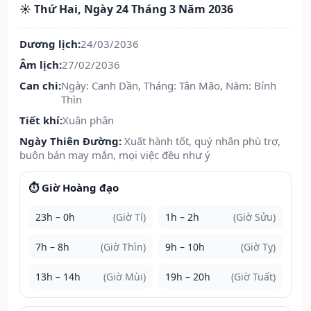
☀️ Thứ Hai, Ngày 24 Tháng 3 Năm 2036
Dương lịch:
24/03/2036
Âm lịch:
27/02/2036
Can chi:
Ngày: Canh Dần, Tháng: Tân Mão, Năm: Bính
Thìn
Tiết khí:
Xuân phân
Ngày Thiên Đường:
Xuất hành tốt, quý nhân phù trợ,
buôn bán may mắn, mọi việc đều như ý
⏱️ Giờ Hoàng đạo
23h – 0h
(Giờ Tí)
1h – 2h
(Giờ Sửu)
7h – 8h
(Giờ Thìn)
9h – 10h
(Giờ Tỵ)
13h – 14h
(Giờ Mùi)
19h – 20h
(Giờ Tuất)