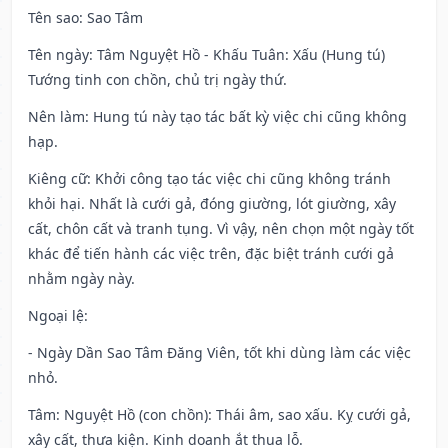
Tên sao
: Sao Tâm
Tên ngày
: Tâm Nguyệt Hồ - Khấu Tuân: Xấu (Hung tú)
Tướng tinh con chồn, chủ trị ngày thứ.
Nên làm
: Hung tú này tạo tác bất kỳ việc chi cũng không
hạp.
Kiêng cữ
: Khởi công tạo tác việc chi cũng không tránh
khỏi hại. Nhất là cưới gả, đóng giường, lót giường, xây
cất, chôn cất và tranh tụng. Vì vậy, nên chọn một ngày tốt
khác để tiến hành các việc trên, đặc biệt tránh cưới gả
nhằm ngày này.
Ngoại lệ
:
- Ngày Dần Sao Tâm Đăng Viên, tốt khi dùng làm các việc
nhỏ.
Tâm: Nguyệt Hồ (con chồn): Thái âm, sao xấu. Kỵ cưới gả,
xây cất, thưa kiện. Kinh doanh ắt thua lỗ.