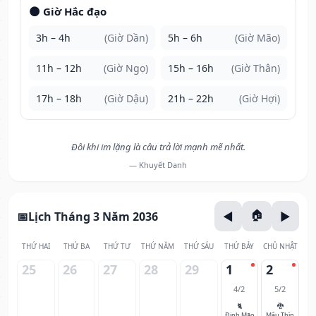
🌑 Giờ Hắc đạo
3h – 4h
(Giờ Dần)
5h – 6h
(Giờ Mão)
11h – 12h
(Giờ Ngọ)
15h – 16h
(Giờ Thân)
17h – 18h
(Giờ Dậu)
21h – 22h
(Giờ Hợi)
Đôi khi im lặng là câu trả lời mạnh mẽ nhất.
— Khuyết Danh
Lịch Tháng 3 Năm 2036
THỨ HAI
THỨ BA
THỨ TƯ
THỨ NĂM
THỨ SÁU
THỨ BẢY
CHỦ NHẬT
25
26
27
28
29
1
2
4/2
5/2
🐈
🐉
Đinh Mão
Mậu Thìn