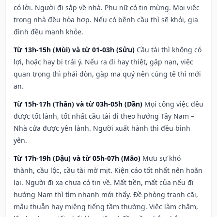
có lời. Người đi sắp về nhà. Phụ nữ có tin mừng. Mọi việc
trong nhà đều hòa hợp. Nếu có bệnh cầu thì sẽ khỏi, gia
đình đều mạnh khỏe.
Từ 13h-15h (Mùi) và từ 01-03h (Sửu)
Cầu tài thì không có
lợi, hoặc hay bị trái ý. Nếu ra đi hay thiệt, gặp nạn, việc
quan trọng thì phải đòn, gặp ma quỷ nên cúng tế thì mới
an.
Từ 15h-17h (Thân) và từ 03h-05h (Dần)
Mọi công việc đều
được tốt lành, tốt nhất cầu tài đi theo hướng Tây Nam –
Nhà cửa được yên lành. Người xuất hành thì đều bình
yên.
Từ 17h-19h (Dậu) và từ 05h-07h (Mão)
Mưu sự khó
thành, cầu lộc, cầu tài mờ mịt. Kiện cáo tốt nhất nên hoãn
lại. Người đi xa chưa có tin về. Mất tiền, mất của nếu đi
hướng Nam thì tìm nhanh mới thấy. Đề phòng tranh cãi,
mâu thuẫn hay miệng tiếng tầm thường. Việc làm chậm,