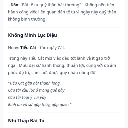
-
Dần
: “Bất tế tự quỷ thần bất thường” - Không nên tiến
hành công việc liên quan đến tế tự vì ngày này quỷ thần
không bình thường
Khổng Minh Lục Diệu
Ngày:
Tiểu Cát
- tức ngày Cát.
Trong này Tiểu Cát mọi việc đều tốt lành và ít gặp trở
ngại. Mưu đại sự hanh thông, thuận lợi, cùng với đó âm
phúc độ trì, che chở, được quý nhân nâng đỡ.
“Tiểu Cát gặp hội thanh long
Cầu tài cầu lộc ở trong quẻ này
Cầu tài toại ý vui vầy
Bình an vô sự gặp thầy, gặp quen.”
Nhị Thập Bát Tú