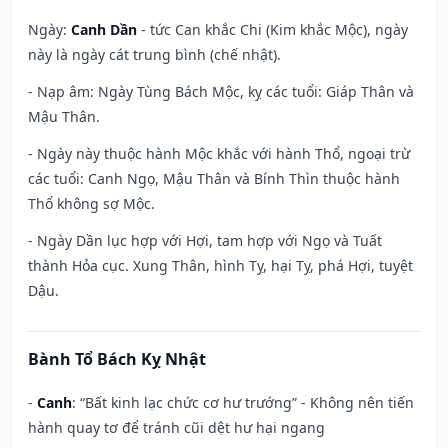
Ngày:
Canh Dần
- tức Can khắc Chi (Kim khắc Mộc), ngày
này là ngày cát trung bình (chế nhật).
- Nạp âm: Ngày Tùng Bách Mộc, kỵ các tuổi: Giáp Thân và
Mậu Thân.
- Ngày này thuộc hành Mộc khắc với hành Thổ, ngoại trừ
các tuổi: Canh Ngọ, Mậu Thân và Bính Thìn thuộc hành
Thổ không sợ Mộc.
- Ngày Dần lục hợp với Hợi, tam hợp với Ngọ và Tuất
thành Hỏa cục. Xung Thân, hình Tỵ, hại Tỵ, phá Hợi, tuyệt
Dậu.
Bành Tổ Bách Kỵ Nhật
-
Canh
: “Bất kinh lạc chức cơ hư trướng” - Không nên tiến
hành quay tơ để tránh cũi dệt hư hại ngang