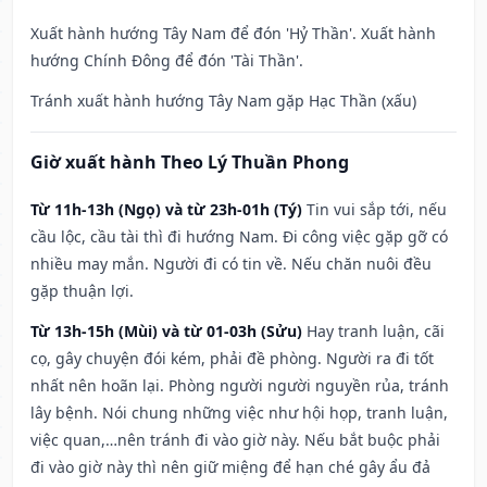
Xuất hành hướng Tây Nam để đón 'Hỷ Thần'. Xuất hành
hướng Chính Đông để đón 'Tài Thần'.
Tránh xuất hành hướng Tây Nam gặp Hạc Thần (xấu)
Giờ xuất hành Theo Lý Thuần Phong
Từ 11h-13h (Ngọ) và từ 23h-01h (Tý)
Tin vui sắp tới, nếu
cầu lộc, cầu tài thì đi hướng Nam. Đi công việc gặp gỡ có
nhiều may mắn. Người đi có tin về. Nếu chăn nuôi đều
gặp thuận lợi.
Từ 13h-15h (Mùi) và từ 01-03h (Sửu)
Hay tranh luận, cãi
cọ, gây chuyện đói kém, phải đề phòng. Người ra đi tốt
nhất nên hoãn lại. Phòng người người nguyền rủa, tránh
lây bệnh. Nói chung những việc như hội họp, tranh luận,
việc quan,…nên tránh đi vào giờ này. Nếu bắt buộc phải
đi vào giờ này thì nên giữ miệng để hạn ché gây ẩu đả