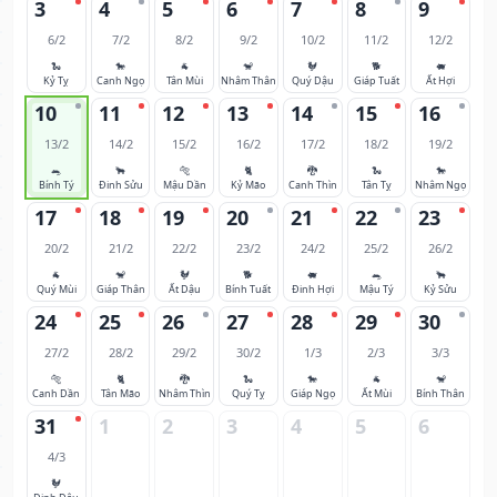
3
4
5
6
7
8
9
6/2
7/2
8/2
9/2
10/2
11/2
12/2
🐍
🐎
🐐
🐒
🐓
🐕
🐖
Kỷ Tỵ
Canh Ngọ
Tân Mùi
Nhâm Thân
Quý Dậu
Giáp Tuất
Ất Hợi
10
11
12
13
14
15
16
13/2
14/2
15/2
16/2
17/2
18/2
19/2
🐀
🐂
🐅
🐈
🐉
🐍
🐎
Bính Tý
Đinh Sửu
Mậu Dần
Kỷ Mão
Canh Thìn
Tân Tỵ
Nhâm Ngọ
17
18
19
20
21
22
23
20/2
21/2
22/2
23/2
24/2
25/2
26/2
🐐
🐒
🐓
🐕
🐖
🐀
🐂
Quý Mùi
Giáp Thân
Ất Dậu
Bính Tuất
Đinh Hợi
Mậu Tý
Kỷ Sửu
24
25
26
27
28
29
30
27/2
28/2
29/2
30/2
1/3
2/3
3/3
🐅
🐈
🐉
🐍
🐎
🐐
🐒
Canh Dần
Tân Mão
Nhâm Thìn
Quý Tỵ
Giáp Ngọ
Ất Mùi
Bính Thân
31
1
2
3
4
5
6
4/3
🐓