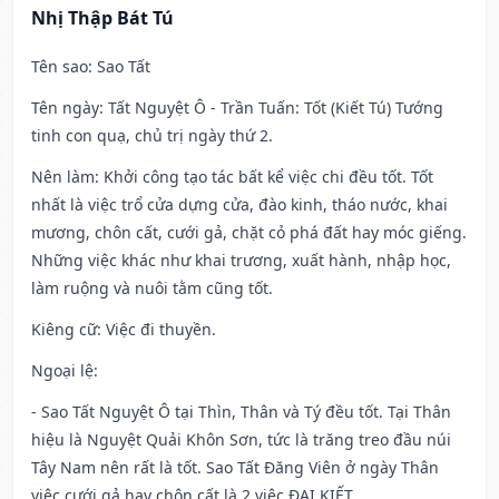
Nhị Thập Bát Tú
Tên sao
: Sao Tất
Tên ngày
: Tất Nguyệt Ô - Trần Tuấn: Tốt (Kiết Tú) Tướng
tinh con quạ, chủ trị ngày thứ 2.
Nên làm
: Khởi công tạo tác bất kể việc chi đều tốt. Tốt
nhất là việc trổ cửa dựng cửa, đào kinh, tháo nước, khai
mương, chôn cất, cưới gả, chặt cỏ phá đất hay móc giếng.
Những việc khác như khai trương, xuất hành, nhập học,
làm ruộng và nuôi tằm cũng tốt.
Kiêng cữ
: Việc đi thuyền.
Ngoại lệ
:
- Sao Tất Nguyệt Ô tại Thìn, Thân và Tý đều tốt. Tại Thân
hiệu là Nguyệt Quải Khôn Sơn, tức là trăng treo đầu núi
Tây Nam nên rất là tốt. Sao Tất Đăng Viên ở ngày Thân
việc cưới gả hay chôn cất là 2 việc ĐẠI KIẾT.