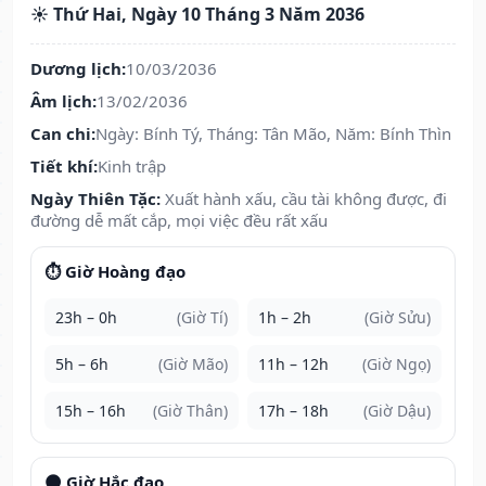
☀️ Thứ Hai, Ngày 10 Tháng 3 Năm 2036
Dương lịch:
10/03/2036
Âm lịch:
13/02/2036
Can chi:
Ngày: Bính Tý, Tháng: Tân Mão, Năm: Bính Thìn
Tiết khí:
Kinh trập
Ngày Thiên Tặc:
Xuất hành xấu, cầu tài không được, đi
đường dễ mất cắp, mọi việc đều rất xấu
⏱️ Giờ Hoàng đạo
23h – 0h
(Giờ Tí)
1h – 2h
(Giờ Sửu)
5h – 6h
(Giờ Mão)
11h – 12h
(Giờ Ngọ)
15h – 16h
(Giờ Thân)
17h – 18h
(Giờ Dậu)
🌑 Giờ Hắc đạo