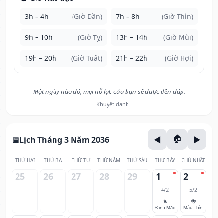
3h – 4h
(Giờ Dần)
7h – 8h
(Giờ Thìn)
9h – 10h
(Giờ Tỵ)
13h – 14h
(Giờ Mùi)
19h – 20h
(Giờ Tuất)
21h – 22h
(Giờ Hợi)
Một ngày nào đó, mọi nỗ lực của bạn sẽ được đền đáp.
— Khuyết danh
Lịch Tháng 3 Năm 2036
THỨ HAI
THỨ BA
THỨ TƯ
THỨ NĂM
THỨ SÁU
THỨ BẢY
CHỦ NHẬT
25
26
27
28
29
1
2
4/2
5/2
🐈
🐉
Đinh Mão
Mậu Thìn