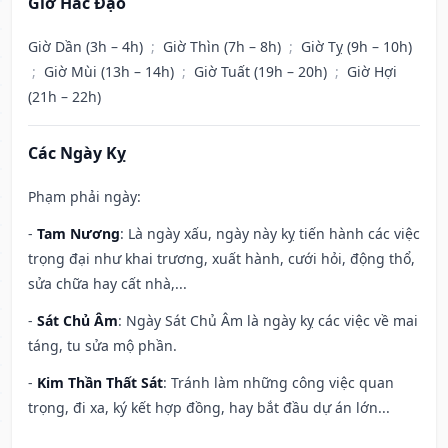
Giờ Hắc Đạo
Giờ Dần (3h – 4h)
;
Giờ Thìn (7h – 8h)
;
Giờ Tỵ (9h – 10h)
;
Giờ Mùi (13h – 14h)
;
Giờ Tuất (19h – 20h)
;
Giờ Hợi
(21h – 22h)
Các Ngày Kỵ
Phạm phải ngày:
-
Tam Nương
: Là ngày xấu, ngày này kỵ tiến hành các việc
trọng đại như khai trương, xuất hành, cưới hỏi, động thổ,
sửa chữa hay cất nhà,...
-
Sát Chủ Âm
: Ngày Sát Chủ Âm là ngày kỵ các việc về mai
táng, tu sửa mộ phần.
-
Kim Thần Thất Sát
: Tránh làm những công việc quan
trọng, đi xa, ký kết hợp đồng, hay bắt đầu dự án lớn...