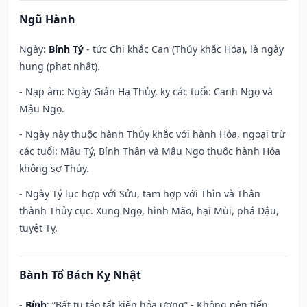
Ngũ Hành
Ngày:
Bính Tý
- tức Chi khắc Can (Thủy khắc Hỏa), là ngày
hung (phạt nhật).
- Nạp âm: Ngày Giản Hạ Thủy, kỵ các tuổi: Canh Ngọ và
Mậu Ngọ.
- Ngày này thuộc hành Thủy khắc với hành Hỏa, ngoại trừ
các tuổi: Mậu Tý, Bính Thân và Mậu Ngọ thuộc hành Hỏa
không sợ Thủy.
- Ngày Tý lục hợp với Sửu, tam hợp với Thìn và Thân
thành Thủy cục. Xung Ngọ, hình Mão, hại Mùi, phá Dậu,
tuyệt Tỵ.
Bành Tổ Bách Kỵ Nhật
-
Bính
: “Bất tu táo tất kiến hỏa ương” - Không nên tiến