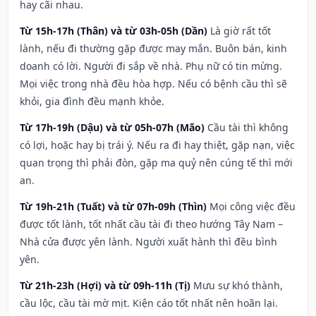
hay cãi nhau.
Từ 15h-17h (Thân) và từ 03h-05h (Dần)
Là giờ rất tốt
lành, nếu đi thường gặp được may mắn. Buôn bán, kinh
doanh có lời. Người đi sắp về nhà. Phụ nữ có tin mừng.
Mọi việc trong nhà đều hòa hợp. Nếu có bệnh cầu thì sẽ
khỏi, gia đình đều mạnh khỏe.
Từ 17h-19h (Dậu) và từ 05h-07h (Mão)
Cầu tài thì không
có lợi, hoặc hay bị trái ý. Nếu ra đi hay thiệt, gặp nạn, việc
quan trọng thì phải đòn, gặp ma quỷ nên cúng tế thì mới
an.
Từ 19h-21h (Tuất) và từ 07h-09h (Thìn)
Mọi công việc đều
được tốt lành, tốt nhất cầu tài đi theo hướng Tây Nam –
Nhà cửa được yên lành. Người xuất hành thì đều bình
yên.
Từ 21h-23h (Hợi) và từ 09h-11h (Tị)
Mưu sự khó thành,
cầu lộc, cầu tài mờ mịt. Kiện cáo tốt nhất nên hoãn lại.