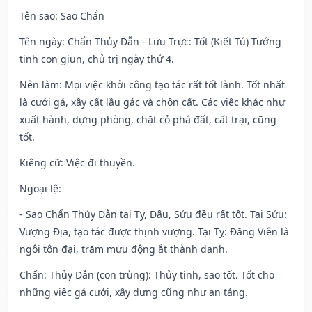
Tên sao
: Sao Chẩn
Tên ngày
: Chẩn Thủy Dẫn - Lưu Trực: Tốt (Kiết Tú) Tướng
tinh con giun, chủ trị ngày thứ 4.
Nên làm
: Mọi việc khởi công tạo tác rất tốt lành. Tốt nhất
là cưới gả, xây cất lầu gác và chôn cất. Các việc khác như
xuất hành, dựng phòng, chặt cỏ phá đất, cất trại, cũng
tốt.
Kiêng cữ
: Việc đi thuyền.
Ngoại lệ
:
- Sao Chẩn Thủy Dẫn tại Tỵ, Dậu, Sửu đều rất tốt. Tại Sửu:
Vượng Địa, tạo tác được thịnh vượng. Tại Tỵ: Đăng Viên là
ngôi tôn đại, trăm mưu động ắt thành danh.
Chẩn: Thủy Dẫn (con trùng): Thủy tinh, sao tốt. Tốt cho
những việc gả cưới, xây dựng cũng như an táng.