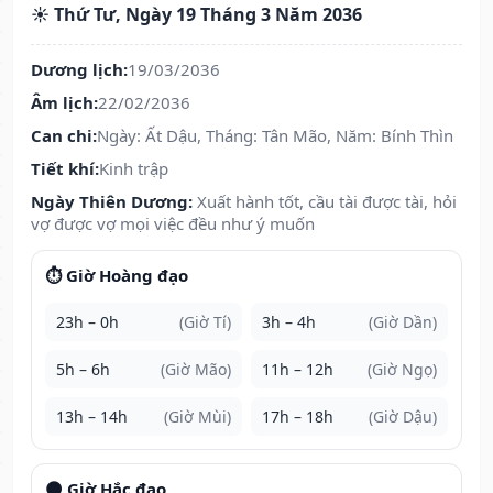
☀️ Thứ Tư, Ngày 19 Tháng 3 Năm 2036
Dương lịch:
19/03/2036
Âm lịch:
22/02/2036
Can chi:
Ngày: Ất Dậu, Tháng: Tân Mão, Năm: Bính Thìn
Tiết khí:
Kinh trập
Ngày Thiên Dương:
Xuất hành tốt, cầu tài được tài, hỏi
vợ được vợ mọi việc đều như ý muốn
⏱️ Giờ Hoàng đạo
23h – 0h
(Giờ Tí)
3h – 4h
(Giờ Dần)
5h – 6h
(Giờ Mão)
11h – 12h
(Giờ Ngọ)
13h – 14h
(Giờ Mùi)
17h – 18h
(Giờ Dậu)
🌑 Giờ Hắc đạo