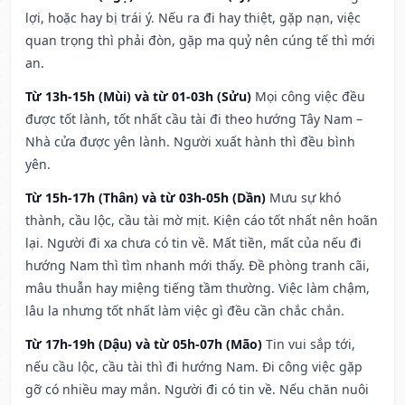
lợi, hoặc hay bị trái ý. Nếu ra đi hay thiệt, gặp nạn, việc
quan trọng thì phải đòn, gặp ma quỷ nên cúng tế thì mới
an.
Từ 13h-15h (Mùi) và từ 01-03h (Sửu)
Mọi công việc đều
được tốt lành, tốt nhất cầu tài đi theo hướng Tây Nam –
Nhà cửa được yên lành. Người xuất hành thì đều bình
yên.
Từ 15h-17h (Thân) và từ 03h-05h (Dần)
Mưu sự khó
thành, cầu lộc, cầu tài mờ mịt. Kiện cáo tốt nhất nên hoãn
lại. Người đi xa chưa có tin về. Mất tiền, mất của nếu đi
hướng Nam thì tìm nhanh mới thấy. Đề phòng tranh cãi,
mâu thuẫn hay miệng tiếng tầm thường. Việc làm chậm,
lâu la nhưng tốt nhất làm việc gì đều cần chắc chắn.
Từ 17h-19h (Dậu) và từ 05h-07h (Mão)
Tin vui sắp tới,
nếu cầu lộc, cầu tài thì đi hướng Nam. Đi công việc gặp
gỡ có nhiều may mắn. Người đi có tin về. Nếu chăn nuôi