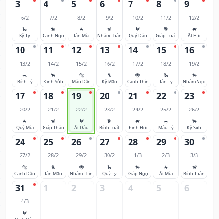
3
4
5
6
7
8
9
6/2
7/2
8/2
9/2
10/2
11/2
12/2
🐍
🐎
🐐
🐒
🐓
🐕
🐖
Kỷ Tỵ
Canh Ngọ
Tân Mùi
Nhâm Thân
Quý Dậu
Giáp Tuất
Ất Hợi
10
11
12
13
14
15
16
13/2
14/2
15/2
16/2
17/2
18/2
19/2
🐀
🐂
🐅
🐈
🐉
🐍
🐎
Bính Tý
Đinh Sửu
Mậu Dần
Kỷ Mão
Canh Thìn
Tân Tỵ
Nhâm Ngọ
17
18
19
20
21
22
23
20/2
21/2
22/2
23/2
24/2
25/2
26/2
🐐
🐒
🐓
🐕
🐖
🐀
🐂
Quý Mùi
Giáp Thân
Ất Dậu
Bính Tuất
Đinh Hợi
Mậu Tý
Kỷ Sửu
24
25
26
27
28
29
30
27/2
28/2
29/2
30/2
1/3
2/3
3/3
🐅
🐈
🐉
🐍
🐎
🐐
🐒
Canh Dần
Tân Mão
Nhâm Thìn
Quý Tỵ
Giáp Ngọ
Ất Mùi
Bính Thân
31
1
2
3
4
5
6
4/3
🐓