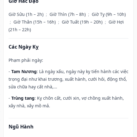
Giờ Hắc Đạo
Giờ Sửu (1h – 2h)
;
Giờ Thìn (7h – 8h)
;
Giờ Tỵ (9h – 10h)
;
Giờ Thân (15h – 16h)
;
Giờ Tuất (19h – 20h)
;
Giờ Hợi
(21h – 22h)
Các Ngày Kỵ
Phạm phải ngày:
-
Tam Nương
: Là ngày xấu, ngày này kỵ tiến hành các việc
trọng đại như khai trương, xuất hành, cưới hỏi, động thổ,
sửa chữa hay cất nhà,...
-
Trùng tang
: Kỵ chôn cất, cưới xin, vợ chồng xuất hành,
xây nhà, xây mồ mả.
Ngũ Hành