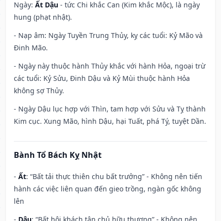
Ngày:
Ất Dậu
- tức Chi khắc Can (Kim khắc Mộc), là ngày
hung (phạt nhật).
- Nạp âm: Ngày Tuyền Trung Thủy, kỵ các tuổi: Kỷ Mão và
Đinh Mão.
- Ngày này thuộc hành Thủy khắc với hành Hỏa, ngoại trừ
các tuổi: Kỷ Sửu, Đinh Dậu và Kỷ Mùi thuộc hành Hỏa
không sợ Thủy.
- Ngày Dậu lục hợp với Thìn, tam hợp với Sửu và Tỵ thành
Kim cục. Xung Mão, hình Dậu, hại Tuất, phá Tý, tuyệt Dần.
Bành Tổ Bách Kỵ Nhật
-
Ất
: “Bất tải thực thiên chu bất trưởng” - Không nên tiến
hành các việc liên quan đến gieo trồng, ngàn gốc không
lên
-
Dậu
: “Bất hội khách tân chủ hữu thương” - Không nên