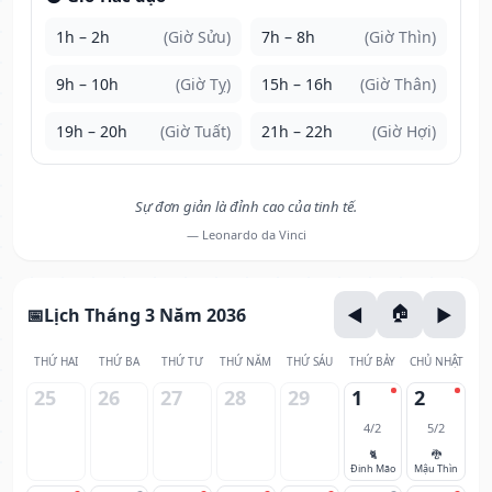
1h – 2h
(Giờ Sửu)
7h – 8h
(Giờ Thìn)
9h – 10h
(Giờ Tỵ)
15h – 16h
(Giờ Thân)
19h – 20h
(Giờ Tuất)
21h – 22h
(Giờ Hợi)
Sự đơn giản là đỉnh cao của tinh tế.
— Leonardo da Vinci
Lịch Tháng 3 Năm 2036
THỨ HAI
THỨ BA
THỨ TƯ
THỨ NĂM
THỨ SÁU
THỨ BẢY
CHỦ NHẬT
25
26
27
28
29
1
2
4/2
5/2
🐈
🐉
Đinh Mão
Mậu Thìn