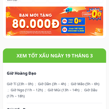
Đinh Dậu
XEM TỐT XẤU NGÀY 19 THÁNG 3
Giờ Hoàng Đạo
Giờ Tí (23h – 0h)
;
Giờ Dần (3h – 4h)
;
Giờ Mão (5h – 6h)
;
Giờ Ngọ (11h – 12h)
;
Giờ Mùi (13h – 14h)
;
Giờ Dậu
(17h – 18h)