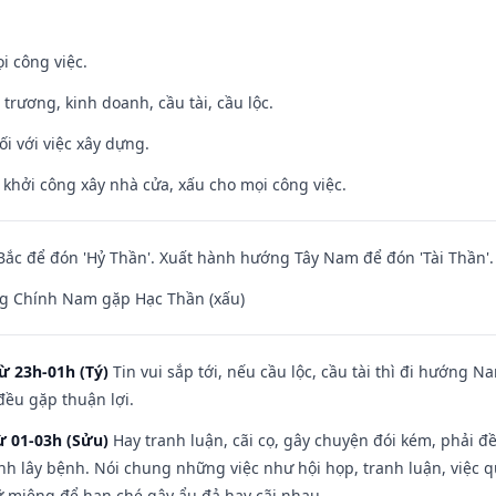
i công việc.
 trương, kinh doanh, cầu tài, cầu lộc.
ối với việc xây dựng.
ỵ khởi công xây nhà cửa, xấu cho mọi công việc.
ắc để đón 'Hỷ Thần'. Xuất hành hướng Tây Nam để đón 'Tài Thần'.
g Chính Nam gặp Hạc Thần (xấu)
ừ 23h-01h (Tý)
Tin vui sắp tới, nếu cầu lộc, cầu tài thì đi hướng 
đều gặp thuận lợi.
ừ 01-03h (Sửu)
Hay tranh luận, cãi cọ, gây chuyện đói kém, phải đ
nh lây bệnh. Nói chung những việc như hội họp, tranh luận, việc q
iữ miệng để hạn ché gây ẩu đả hay cãi nhau.