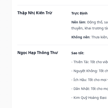
Thập Nhị Kiến Trừ
Trực Định
Nên làm
: Động thổ, s
thuyền, khai trương tà
Không nên
: Thưa kiện
Ngọc Hạp Thông Thư
Sao tốt
:
- Thiên Tài: Tốt cho vi
- Nguyệt Không: Tốt c
- Ích Hậu: Tốt cho mọi 
- Dân Nhật: Tốt cho mọ
- Kim Quỹ Hoàng Đạo: T