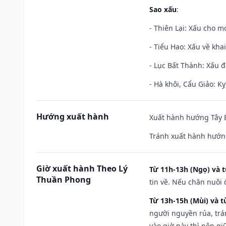
Sao xấu
:
- Thiên Lại: Xấu cho mọ
- Tiểu Hao: Xấu về khai
- Lục Bất Thành: Xấu đ
- Hà khôi, Cẩu Giảo: K
Hướng xuất hành
Xuất hành hướng Tây B
Tránh xuất hành hướn
Giờ xuất hành Theo Lý
Từ 11h-13h (Ngọ) và t
Thuần Phong
tin về. Nếu chăn nuôi 
Từ 13h-15h (Mùi) và t
người nguyền rủa, trá
vào giờ này thì nên g