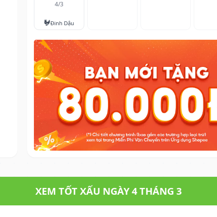
4/3
.
🐓
Đinh Dậu
XEM TỐT XẤU NGÀY 4 THÁNG 3