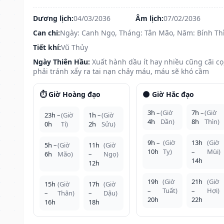
Dương lịch:
04/03/2036
Âm lịch:
07/02/2036
Can chi:
Ngày: Canh Ngọ, Tháng: Tân Mão, Năm: Bính Th
Tiết khí:
Vũ Thủy
Ngày Thiên Hầu:
Xuất hành dầu ít hay nhiều cũng cãi cọ
phải tránh xẩy ra tai nạn chảy máu, máu sẽ khó cầm
⏱️ Giờ Hoàng đạo
🌑 Giờ Hắc đạo
3h –
(Giờ
7h –
(Giờ
23h –
(Giờ
1h –
(Giờ
4h
Dần)
8h
Thìn)
0h
Tí)
2h
Sửu)
9h –
(Giờ
13h
(Giờ
5h –
(Giờ
11h
(Giờ
10h
Tỵ)
–
Mùi)
6h
Mão)
–
Ngọ)
14h
12h
19h
(Giờ
21h
(Giờ
15h
(Giờ
17h
(Giờ
–
Tuất)
–
Hợi)
–
Thân)
–
Dậu)
20h
22h
16h
18h