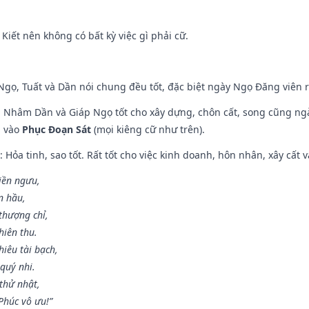
 Kiết nên không có bất kỳ việc gì phải cữ.
i Ngọ, Tuất và Dần nói chung đều tốt, đặc biệt ngày Ngọ Đăng viên r
n, Nhâm Dần và Giáp Ngọ tốt cho xây dựng, chôn cất, song cũng ng
m vào
Phục Đoạn Sát
(mọi kiêng cữ như trên).
: Hỏa tinh, sao tốt. Rất tốt cho việc kinh doanh, hôn nhân, xây cất v
điền ngưu,
n hầu,
thượng chỉ,
hiên thu.
iêu tài bạch,
quý nhi.
thử nhật,
húc vô ưu!”