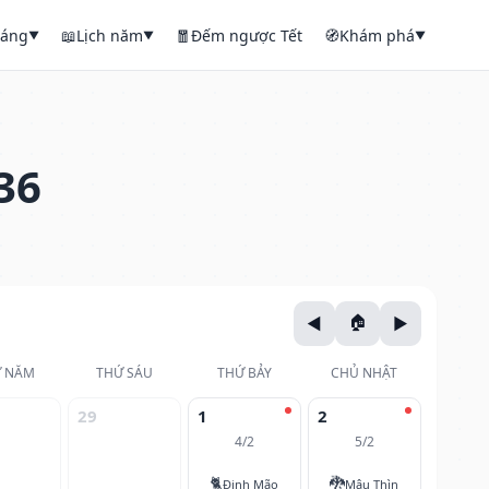
háng
📖
Lịch năm
🧧
Đếm ngược Tết
🧭
Khám phá
▼
▼
▼
36
 NĂM
THỨ SÁU
THỨ BẢY
CHỦ NHẬT
29
1
2
4/2
5/2
🐈
🐉
Đinh Mão
Mậu Thìn