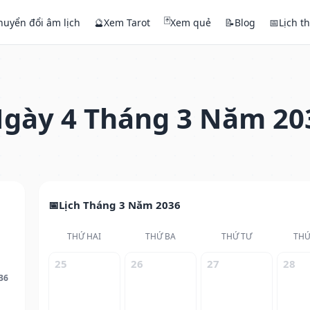
🃏
huyển đổi âm lịch
🔮
Xem Tarot
Xem quẻ
📝
Blog
📅
Lịch t
gày 4 Tháng 3 Năm 20
Lịch Tháng 3 Năm 2036
THỨ HAI
THỨ BA
THỨ TƯ
THỨ
25
26
27
28
36