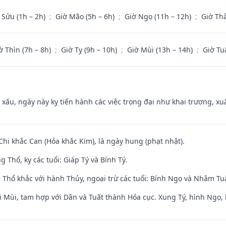
 Sửu (1h – 2h)
;
Giờ Mão (5h – 6h)
;
Giờ Ngọ (11h – 12h)
;
Giờ Th
ờ Thìn (7h – 8h)
;
Giờ Tỵ (9h – 10h)
;
Giờ Mùi (13h – 14h)
;
Giờ Tu
y xấu, ngày này kỵ tiến hành các việc trọng đại như khai trương, xuấ
Chi khắc Can (Hỏa khắc Kim), là ngày hung (phạt nhật).
 Thổ, kỵ các tuổi: Giáp Tý và Bính Tý.
 Thổ khắc với hành Thủy, ngoại trừ các tuổi: Bính Ngọ và Nhâm T
i Mùi, tam hợp với Dần và Tuất thành Hỏa cục. Xung Tý, hình Ngọ, 