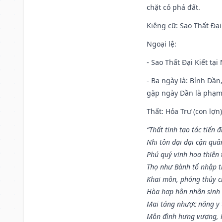
chặt cỏ phá đất.
Kiêng cữ
: Sao Thất Đại
Ngoại lệ
:
- Sao Thất Đại Kiết tạ
- Ba ngày là: Bính Dầ
gặp ngày Dần là phạ
Thất: Hỏa Trư (con lợn)
“Thất tinh tạo tác tiến 
Nhi tôn đại đại cận quâ
Phú quý vinh hoa thiên 
Thọ như Bành tổ nhập t
Khai môn, phóng thủy ch
Hòa hợp hôn nhân sinh 
Mai táng nhược năng y 
Môn đình hưng vượng, P