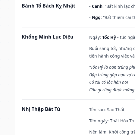
Bành Tổ Bách Kỵ Nhật
-
Canh
: “Bất kinh lạc
-
Ngọ
: “Bất thiêm cái
Khổng Minh Lục Diệu
Ngày:
Tốc Hỷ
- tức ngà
Buổi sáng tốt, nhưng 
tiến hành công việc v
“Tốc Hỷ là bạn trùng p
Gặp trùng gặp bạn vợ c
Có tài có lộc hẳn hoi
Cầu gì cũng được mừng 
Nhị Thập Bát Tú
Tên sao
: Sao Thất
Tên ngày
: Thất Hỏa Tr
Nên làm
: Khởi công tr