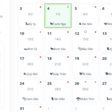
3
4
5
6
6/2
7/2
8/2
ìn
🐍
🐎
🐐
🐒
Kỷ Tỵ
Canh Ngọ
Tân Mùi
Nh
,
🌕
10
11
12
13
13/2
14/2
15/2
1
🐀
🐂
🐅
🐈
Bính Tý
Đinh Sửu
Mậu Dần
K
17
18
19
20
20/2
21/2
22/2
2
🐐
🐒
🐓
🐕
Quý Mùi
Giáp Thân
Ất Dậu
Bí
⭐
24
25
26
27
27/2
28/2
29/2
3
🐅
🐈
🐉
🐍
Canh Dần
Tân Mão
Nhâm Thìn
Q
31
1
2
3