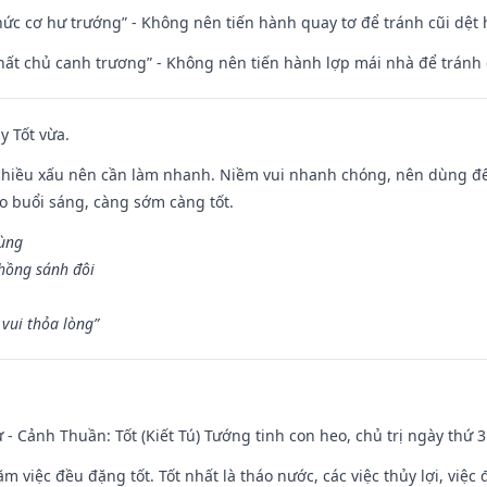
 chức cơ hư trướng” - Không nên tiến hành quay tơ để tránh cũi dệt
 thất chủ canh trương” - Không nên tiến hành lợp mái nhà để tránh 
y Tốt vừa.
chiều xấu nên cần làm nhanh. Niềm vui nhanh chóng, nên dùng để 
ào buổi sáng, càng sớm càng tốt.
hùng
hồng sánh đôi
vui thỏa lòng”
ư - Cảnh Thuần: Tốt (Kiết Tú) Tướng tinh con heo, chủ trị ngày thứ 3
ăm việc đều đặng tốt. Tốt nhất là tháo nước, các việc thủy lợi, việc 