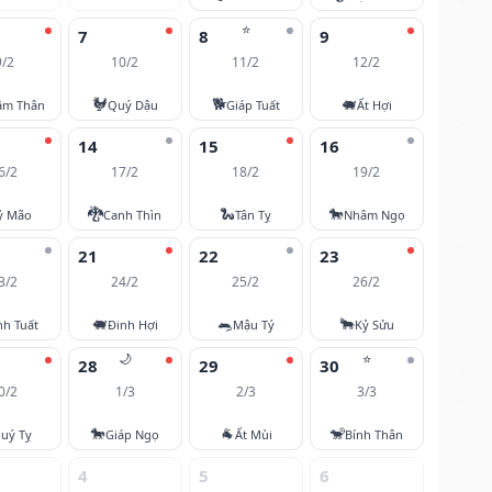
⭐
7
8
9
9/2
10/2
11/2
12/2
🐓
🐕
🐖
âm Thân
Quý Dậu
Giáp Tuất
Ất Hợi
14
15
16
6/2
17/2
18/2
19/2
🐉
🐍
🐎
ỷ Mão
Canh Thìn
Tân Tỵ
Nhâm Ngọ
21
22
23
3/2
24/2
25/2
26/2
🐖
🐀
🐂
nh Tuất
Đinh Hợi
Mậu Tý
Kỷ Sửu
🌙
⭐
28
29
30
0/2
1/3
2/3
3/3
🐎
🐐
🐒
uý Tỵ
Giáp Ngọ
Ất Mùi
Bính Thân
4
5
6