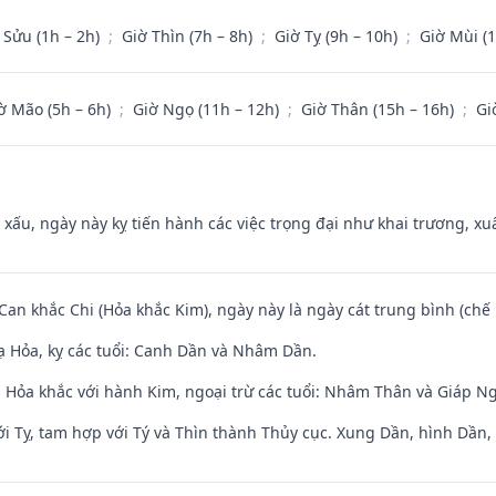
 Sửu (1h – 2h)
;
Giờ Thìn (7h – 8h)
;
Giờ Tỵ (9h – 10h)
;
Giờ Mùi (
ờ Mão (5h – 6h)
;
Giờ Ngọ (11h – 12h)
;
Giờ Thân (15h – 16h)
;
Gi
y xấu, ngày này kỵ tiến hành các việc trọng đại như khai trương, xuấ
 Can khắc Chi (Hỏa khắc Kim), ngày này là ngày cát trung bình (chế 
 Hỏa, kỵ các tuổi: Canh Dần và Nhâm Dần.
 Hỏa khắc với hành Kim, ngoại trừ các tuổi: Nhâm Thân và Giáp N
i Tỵ, tam hợp với Tý và Thìn thành Thủy cục. Xung Dần, hình Dần, h