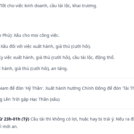
ốt cho việc kinh doanh, cầu tài lộc, khai trương.
n Phú): Xấu cho mọi công việc.
ấu đối với việc xuất hành, giá thú (cưới hỏi).
ỵ việc xuất hành, giá thú (cưới hỏi), cầu tài lộc, động thổ.
 hành, giá thú (cưới hỏi), an táng.
am để đón 'Hỷ Thần'. Xuất hành hướng Chính Đông để đón 'Tài Th
 Lên Trời gặp Hạc Thần (xấu)
ừ 23h-01h (Tý)
Cầu tài thì không có lợi, hoặc hay bị trái ý. Nếu ra 
ì mới an.