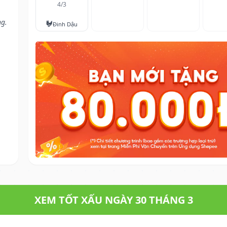
4/3
ng.
🐓
Đinh Dậu
XEM TỐT XẤU NGÀY 30 THÁNG 3