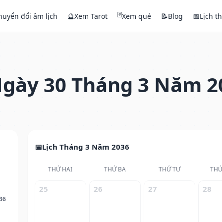
🃏
huyển đổi âm lịch
🔮
Xem Tarot
Xem quẻ
📝
Blog
📅
Lịch t
gày 30 Tháng 3 Năm 2
Lịch Tháng 3 Năm 2036
THỨ HAI
THỨ BA
THỨ TƯ
THỨ
25
26
27
28
36