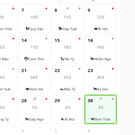
⭐
7
8
9
9/2
10/2
11/2
12/2
🐓
🐕
🐖
âm Thân
Quý Dậu
Giáp Tuất
Ất Hợi
14
15
16
6/2
17/2
18/2
19/2
🐉
🐍
🐎
ỷ Mão
Canh Thìn
Tân Tỵ
Nhâm Ngọ
21
22
23
3/2
24/2
25/2
26/2
🐖
🐀
🐂
nh Tuất
Đinh Hợi
Mậu Tý
Kỷ Sửu
🌙
⭐
28
29
30
0/2
1/3
2/3
3/3
🐎
🐐
🐒
uý Tỵ
Giáp Ngọ
Ất Mùi
Bính Thân
4
5
6