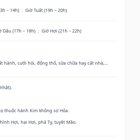
13h – 14h)
;
Giờ Tuất (19h – 20h)
ờ Dậu (17h – 18h)
;
Giờ Hợi (21h – 22h)
t hành, cưới hỏi, động thổ, sửa chữa hay cất nhà,...
nhật).
gọ thuộc hành Kim không sợ Hỏa.
ình Hợi, hại Hợi, phá Tỵ, tuyệt Mão.