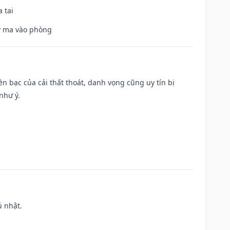
 tai
uỷ ma vào phòng
Tiền bạc của cải thất thoát, danh vọng cũng uy tín bị
như ý.
ủ nhật.