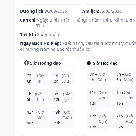
Dương lịch:
30/03/2036
Âm lịch:
03/03/2036
Can chi:
Ngày: Bính Thân, Tháng: Nhâm Thìn, Năm: Bính
Thìn
Tiết khí:
Xuân phân
Ngày Bạch Hổ Kiếp:
Xuất hành, cầu tài được như ý muốn
đi hướng Nam và Bắc rất thuận lợi
⏱️ Giờ Hoàng đạo
🌑 Giờ Hắc đạo
3h –
(Giờ
5h –
(Giờ
23h –
(Giờ
1h –
(Giờ
4h
Dần)
6h
Mão)
0h
Tí)
2h
Sửu)
11h
(Giờ
15h
(Giờ
7h –
(Giờ
9h –
(Giờ
–
Ngọ)
–
Thân)
8h
Thìn)
10h
Tỵ)
12h
16h
13h
(Giờ
19h
(Giờ
17h
(Giờ
21h
(Giờ
–
Mùi)
–
Tuất)
–
Dậu)
–
Hợi)
14h
20h
18h
22h