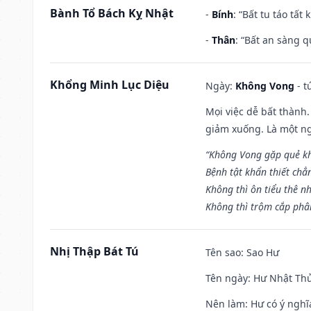
Bành Tổ Bách Kỵ Nhật
-
Bính
: “Bất tu táo tấ
-
Thân
: “Bất an sàng 
Khổng Minh Lục Diệu
Ngày:
Không Vong
- t
Mọi việc dễ bất thành. 
giảm xuống. Là một ng
“Không Vong gặp quẻ k
Bệnh tật khẩn thiết chẳ
Không thì ôn tiểu thê nh
Không thì trộm cắp phân
Nhị Thập Bát Tú
Tên sao
: Sao Hư
Tên ngày
: Hư Nhật Thử
Nên làm
: Hư có ý ngh