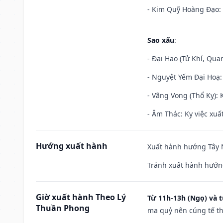
- Kim Quỹ Hoàng Đạo: T
Sao xấu
:
- Đại Hao (Tử Khí, Qua
- Nguyệt Yếm Đại Hoạ: X
- Vãng Vong (Thổ Kỵ): K
- Âm Thác: Kỵ việc xuất
Hướng xuất hành
Xuất hành hướng Tây N
Tránh xuất hành hướng
Giờ xuất hành Theo Lý
Từ 11h-13h (Ngọ) và t
Thuần Phong
ma quỷ nên cúng tế th