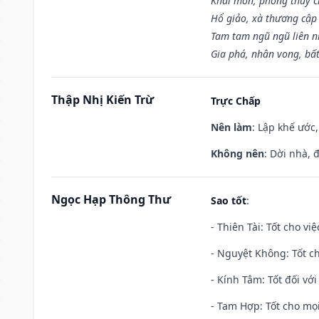
Khai môn, phóng thủy ch
Hổ giảo, xà thương cập 
Tam tam ngũ ngũ liên n
Gia phá, nhân vong, bấ
Thập Nhị Kiến Trừ
Trực Chấp
Nên làm
: Lập khế ước
Không nên
: Dời nhà, 
Ngọc Hạp Thông Thư
Sao tốt
:
- Thiên Tài: Tốt cho vi
- Nguyệt Không: Tốt c
- Kính Tâm: Tốt đối với 
- Tam Hợp: Tốt cho mọi