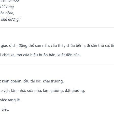
iêu tai họa,
tốt vong.
iên bệnh,
t khả đương.”
, giao dịch, động thổ san nền, cầu thầy chữa bệnh, đi săn thú cá, 
đi chơi xa, mở cửa hiệu buôn bán, xuất tiền của.
ệc kinh doanh, cầu tài lộc, khai trương.
ho việc làm nhà, sửa nhà, làm giường, đặt giường.
việc tang lễ.
 việc.