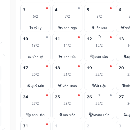
3
4
5
6
6/2
7/2
8/2
🐍
🐎
🐐
🐒
Kỷ Tỵ
Canh Ngọ
Tân Mùi
Nh
🌕
10
11
12
13
,
13/2
14/2
15/2
1
🐀
🐂
🐅
🐈
Bính Tý
Đinh Sửu
Mậu Dần
K
17
18
19
20
20/2
21/2
22/2
2
🐐
🐒
🐓
🐕
Quý Mùi
Giáp Thân
Ất Dậu
Bí
⭐
24
25
26
27
27/2
28/2
29/2
3
🐅
🐈
🐉
🐍
Canh Dần
Tân Mão
Nhâm Thìn
Q
31
1
2
3