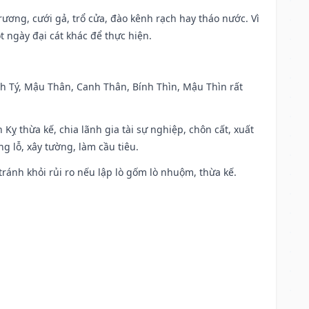
trương, cưới gả, trổ cửa, đào kênh rạch hay tháo nước. Vì
t ngày đại cát khác để thực hiện.
anh Tý, Mậu Thân, Canh Thân, Bính Thìn, Mậu Thìn rất
 Kỵ thừa kế, chia lãnh gia tài sự nghiệp, chôn cất, xuất
g lỗ, xây tường, làm cầu tiêu.
 tránh khỏi rủi ro nếu lập lò gốm lò nhuộm, thừa kế.