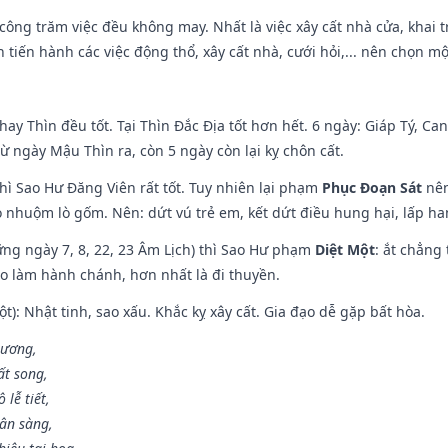
i công trăm việc đều không may. Nhất là việc xây cất nhà cửa, khai 
tiến hành các việc động thổ, xây cất nhà, cưới hỏi,... nên chọn mộ
hay Thìn đều tốt. Tại Thìn Đắc Địa tốt hơn hết. 6 ngày: Giáp Tý, C
ừ ngày Mậu Thìn ra, còn 5 ngày còn lại kỵ chôn cất.
hì Sao Hư Đăng Viên rất tốt. Tuy nhiên lại phạm
Phục Đoạn Sát
nên
 nhuộm lò gốm. Nên: dứt vú trẻ em, kết dứt điều hung hại, lấp han
ng ngày 7, 8, 22, 23 Âm Lịch) thì Sao Hư phạm
Diệt Một
: ắt chẳng
ào làm hành chánh, hơn nhất là đi thuyền.
t): Nhật tinh, sao xấu. Khắc kỵ xây cất. Gia đạo dễ gặp bất hòa.
 ương,
t song,
lễ tiết,
hân sàng,