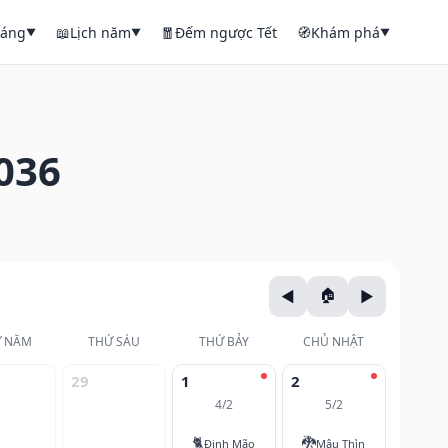
háng
📖
Lịch năm
🧧
Đếm ngược Tết
🧭
Khám phá
▼
▼
▼
036
 NĂM
THỨ SÁU
THỨ BẢY
CHỦ NHẬT
29
1
2
4/2
5/2
🐈
🐉
Đinh Mão
Mậu Thìn