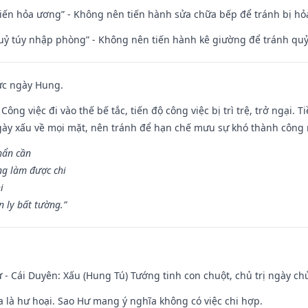
t kiến hỏa ương” - Không nên tiến hành sửa chữa bếp để tránh bị hỏa
quỷ túy nhập phòng” - Không nên tiến hành kê giường để tránh q
ức ngày Hung.
Công việc đi vào thế bế tắc, tiến độ công việc bị trì trệ, trở ngại. 
ày xấu về mọi mặt, nên tránh để hạn chế mưu sự khó thành công 
hẩn cần
ng làm được chi
i
 ly bất tường.”
 - Cái Duyên: Xấu (Hung Tú) Tướng tinh con chuột, chủ trị ngày ch
ĩa là hư hoại. Sao Hư mang ý nghĩa không có việc chi hợp.